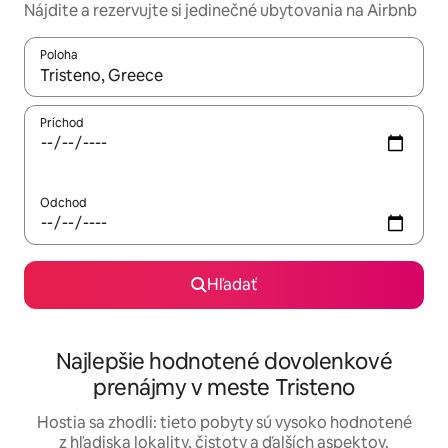
Nájdite a rezervujte si jedinečné ubytovania na Airbnb
Poloha
Keď budú výsledky k dispozícii, môžete si ich prechádzať pom
Príchod
Odchod
Hľadať
Najlepšie hodnotené dovolenkové
prenájmy v meste Tristeno
Hostia sa zhodli: tieto pobyty sú vysoko hodnotené
z hľadiska lokality, čistoty a ďalších aspektov.