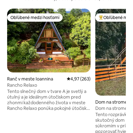
Obľúbené medzi hosťami
Obľúbené medz
Obľúbené medzi hosťami
Najobľúbenejšie 
Ranč v meste Ioannina
Priemerné ohodnotenie 4,97 z 5
4,97 (263)
Rancho Relaxo
Tento slnečný dom v tvare A je svetlý a
útulný a je ideálnym útočiskom pred
Dom na strome v 
zhonmi každodenného života v meste
nnina
Dom na strome dr
Rancho Relaxo ponúka pokojné útočisko
obklopené prírodou Je ideálny pre
Tento rozprávkový
milovníkov prírody, rodiny a hostí
skutočný dom na
cestujúcich s domácimi zvieratami, ktorí
súkromím v prírod
chcú pokojný, otvorený priestor a
pozorovať hviezdy