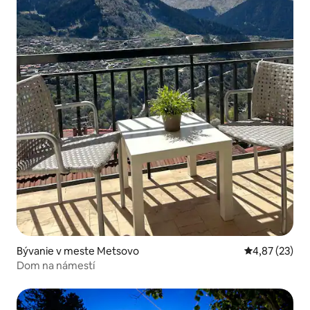
Bývanie v meste Metsovo
Priemerné oho
4,87 (23)
Dom na námestí