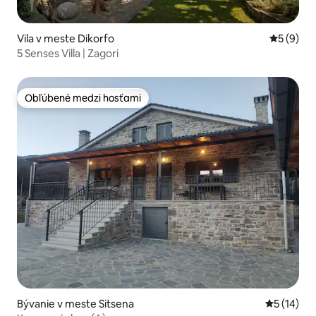
Vila v meste Dikorfo
Priemerné
5 (9)
5 Senses Villa | Zagori
Obľúbené medzi hosťami
Obľúbené medzi hosťami
Bývanie v meste Sitsena
Priemerné 
5 (14)