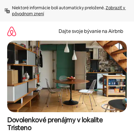
Preskočiť
Niektoré informácie boli automaticky preložené. 
Zobraziť v 
na
pôvodnom znení
obsah.
Dajte svoje bývanie na Airbnb
Dovolenkové prenájmy v lokalite
Tristeno