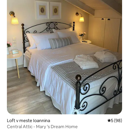
Loft v meste Ioannina
Priemerné 
5 (98)
Central Attic - Mary 's Dream Home