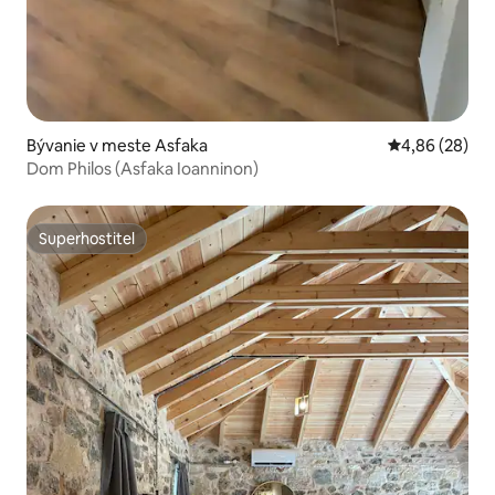
Bývanie v meste Asfaka
Priemerné oho
4,86 (28)
Dom Philos (Asfaka Ioanninon)
Superhostiteľ
Superhostiteľ