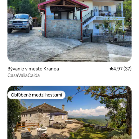
Bývanie v meste Kranea
Priemerné oho
4,97 (37)
CasaValiaCalda
Obľúbené medzi hosťami
Obľúbené medzi hosťami