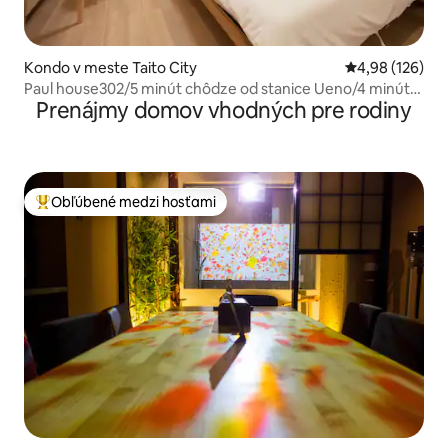
Kondo v meste Taito City
Priemerné ohod
4,98 (126)
Paul house302/5 minút chôdze od stanice Ueno/4 minúty
Prenájmy domov vhodných pre rodiny
od Okachimachi/priame spojenie s letiskom
Narita/bezplatné vysokorýchlostné pripojenie na
internet/budova s výťahom/japonská, anglická a čínska
komunikácia
Obľúbené medzi hosťami
Najobľúbenejšie medzi hosťami