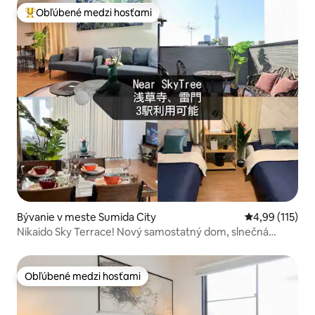
Obľúbené medzi hosťami
Najobľúbenejšie medzi hosťami
Bývanie v meste Sumida City
Priemerné oho
4,99 (115)
Nikaido Sky Terrace! Nový samostatný dom, slnečná
terasa s výhľadom na vežu Tokijského neba
Obľúbené medzi hosťami
Obľúbené medzi hosťami