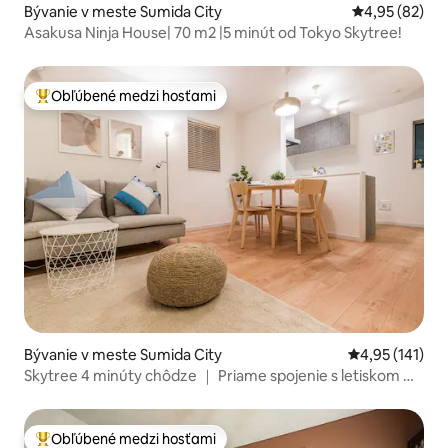
Bývanie v meste Sumida City
Priemerné oho
4,95 (82)
Asakusa Ninja House| 70 m2 |5 minút od Tokyo Skytree!
Obľúbené medzi hosťami
Najobľúbenejšie medzi hosťami
Bývanie v meste Sumida City
Priemerné oho
4,95 (141)
Skytree 4 minúty chôdze ｜ Priame spojenie s letiskom ｜
Blízko Asakusy
Obľúbené medzi hosťami
Najobľúbenejšie medzi hosťami