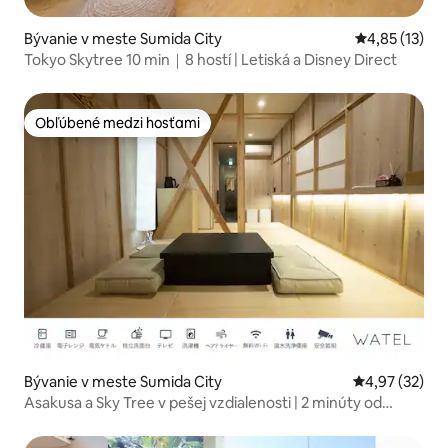
Bývanie v meste Sumida City
Priemerné oh
4,85 (13)
Tokyo Skytree 10 min｜8 hostí | Letiská a Disney Direct
Obľúbené medzi hosťami
Obľúbené medzi hosťami
Bývanie v meste Sumida City
Priemerné oho
4,97 (32)
Asakusa a Sky Tree v pešej vzdialenosti | 2 minúty od
stanice | Prenájom celého tradičného japonského domu |
Pobyt pre rodiny a skupiny v Tokiu