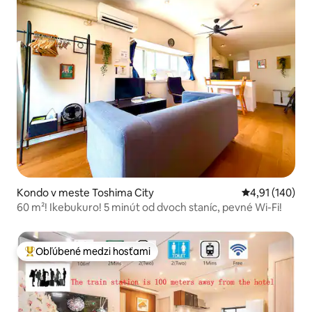
Kondo v meste Toshima City
Priemerné ohod
4,91 (140)
60 m²! Ikebukuro! 5 minút od dvoch staníc, pevné Wi-Fi!
Obľúbené medzi hosťami
Najobľúbenejšie medzi hosťami