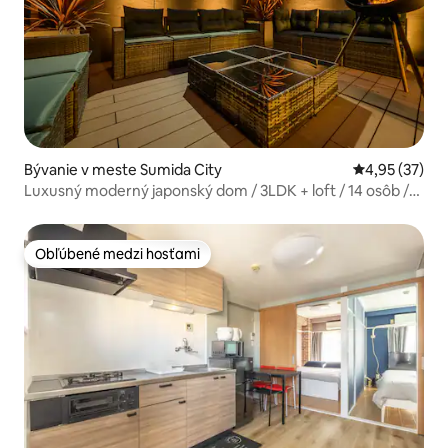
Bývanie v meste Sumida City
Priemerné oho
4,95 (37)
Luxusný moderný japonský dom / 3LDK + loft / 14 osôb /
A202
Obľúbené medzi hosťami
Obľúbené medzi hosťami