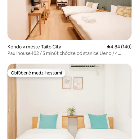
Kondo v meste Taito City
Priemerné ohod
4,84 (140)
Paul house402 / 5 minút chôdze od stanice Ueno / 4
minúty od Okachimachi / priame spojenie s letiskom
Narita / bezplatné vysokorýchlostné pripojenie na
internet / budova s výťahom / komunikácia v japonskom,
Obľúbené medzi hosťami
Obľúbené medzi hosťami
anglickom a čínskom jazyku