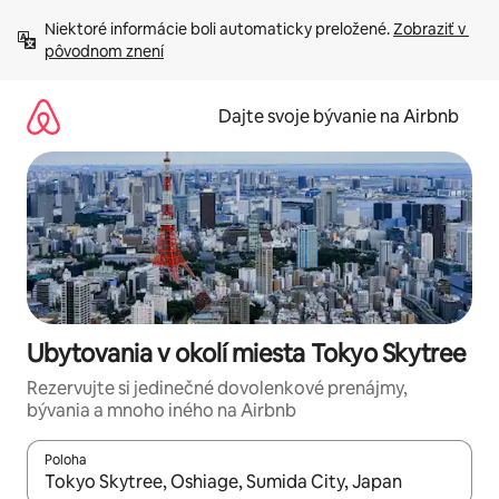
Preskočiť
Niektoré informácie boli automaticky preložené. 
Zobraziť v 
na
pôvodnom znení
obsah.
Dajte svoje bývanie na Airbnb
Ubytovania v okolí miesta Tokyo Skytree
Rezervujte si jedinečné dovolenkové prenájmy,
bývania a mnoho iného na Airbnb
Poloha
Keď budú výsledky k dispozícii, môžete si ich prechádzať pom