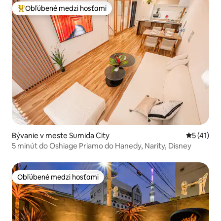
Obľúbené medzi hosťami
Najobľúbenejšie medzi hosťami
Bývanie v meste Sumida City
Priemerné
5 (41)
5 minút do Oshiage Priamo do Hanedy, Narity, Disney
Obľúbené medzi hosťami
Obľúbené medzi hosťami