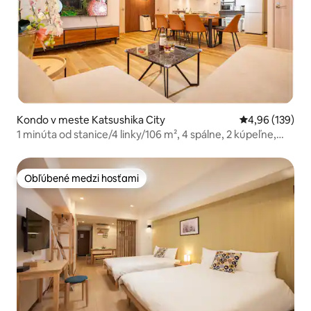
Kondo v meste Katsushika City
Priemerné ohod
4,96 (139)
1 minúta od stanice/4 linky/106 m², 4 spálne, 2 kúpeľne,
2 WC, 1 kuchyňa/sušička na plyn
Obľúbené medzi hosťami
Obľúbené medzi hosťami