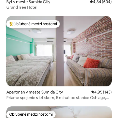
Byt v meste Sumida City
Priemerné ohod
4,84 (604)
GrandTree Hotel
Obľúbené medzi hosťami
Najobľúbenejšie medzi hosťami
Apartmán v meste Sumida City
Priemerné ohod
4,95 (143)
Priame spojenie s letiskom, 5 minút od stanice Oshiage,
supermarket na prízemí, „Malá veranda s výhľadom na Sky
Tree“, TDL a Asakusa, Akihabara
Obľúbené medzi hosťami
Obľúbené medzi hosťami