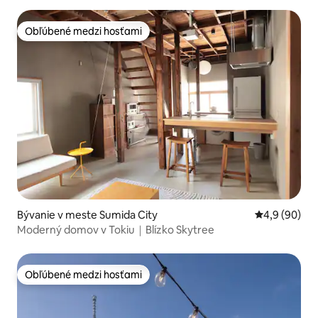
/ bezplatné Wi-Fi, 202 / auto.
Obľúbené medzi hosťami
Obľúbené medzi hosťami
Bývanie v meste Sumida City
Priemerné oh
4,9 (90)
Moderný domov v Tokiu｜Blízko Skytree
Obľúbené medzi hosťami
Obľúbené medzi hosťami