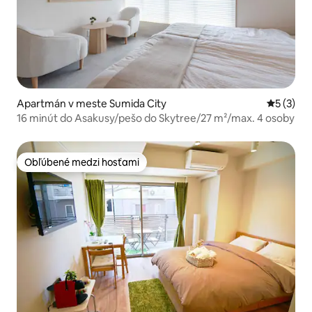
Apartmán v meste Sumida City
Priemerné
5 (3)
16 minút do Asakusy/pešo do Skytree/27 m²/max. 4 osoby
Obľúbené medzi hosťami
Obľúbené medzi hosťami