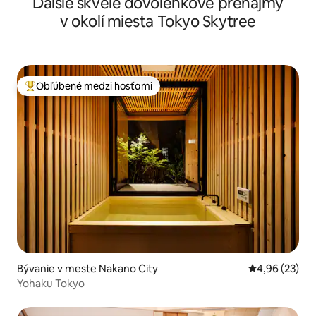
Ďalšie skvelé dovolenkové prenájmy
izby
v okolí miesta Tokyo Skytree
Obľúbené medzi hosťami
Najobľúbenejšie medzi hosťami
Bývanie v meste Nakano City
Priemerné oho
4,96 (23)
Yohaku Tokyo