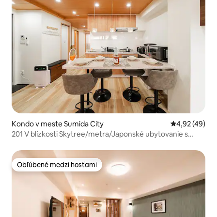
Kondo v meste Sumida City
Priemerné oho
4,92 (49)
201 V blízkosti Skytree/metra/Japonské ubytovanie s
tatami
Obľúbené medzi hosťami
Obľúbené medzi hosťami