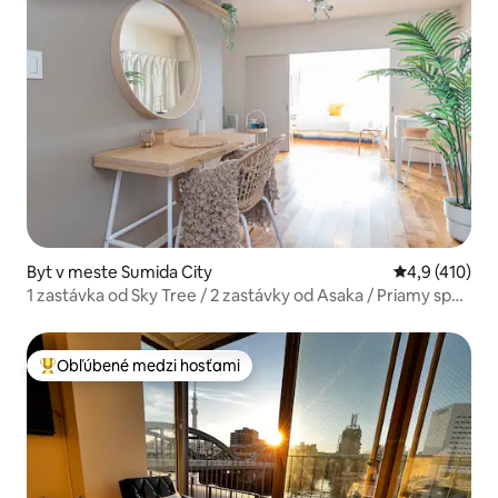
Byt v meste Sumida City
Priemerné oho
4,9 (410)
1 zastávka od Sky Tree / 2 zastávky od Asaka / Priamy spoj
do Shibuya / Zažite miestny každodenný život ako doma,
izba 104 | Prízemie | Shin...
Obľúbené medzi hosťami
Najobľúbenejšie medzi hosťami