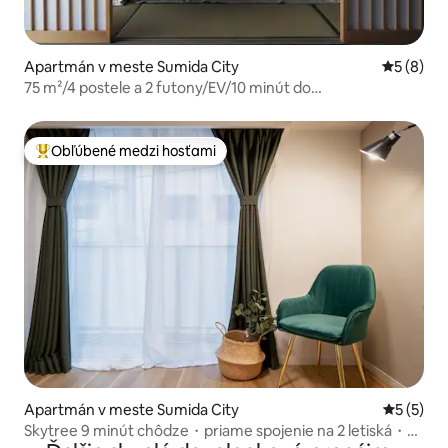
Apartmán v meste Sumida City
Priemerné
5 (8)
75 m²/4 postele a 2 futony/EV/10 minút do
Oshiage/Kitohana601
Obľúbené medzi hosťami
Najobľúbenejšie medzi hosťami
Apartmán v meste Sumida City
Priemerné
5 (5)
Skytree 9 minút chôdze・priame spojenie na 2 letiská・2