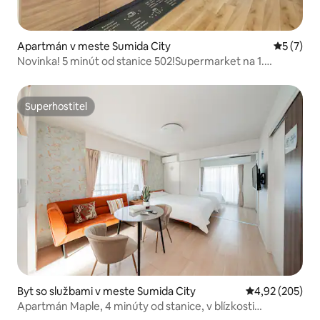
Apartmán v meste Sumida City
Priemerné
5 (7)
Novinka! 5 minút od stanice 502!Supermarket na 1.
poschodí!Kompletne zrekonštruovaný 2-izbový apartmán
/ Vysokorýchlostné Wi-Fi / Samostatný check-in / Max. 6
osôb
Superhostiteľ
Superhostiteľ
Byt so službami v meste Sumida City
Priemerné ohod
4,92 (205)
Apartmán Maple, 4 minúty od stanice, v blízkosti
Harukasu, priamy prístup do Asaka, Ueno, Ginza, Shibuya