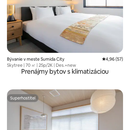
Bývanie v meste Sumida City
Priemerné oho
4,96 (57)
Skytree | 70 ㎡ | 2Sp/2K | Des.+new
Prenájmy bytov s klimatizáciou
Superhostiteľ
Superhostiteľ