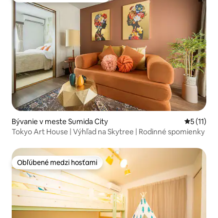
Bývanie v meste Sumida City
Priemerné
5 (11)
Tokyo Art House | Výhľad na Skytree | Rodinné spomienky
Obľúbené medzi hosťami
Obľúbené medzi hosťami