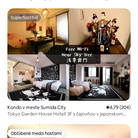
bezplatné Wi-Fi, 25 m²
Superhostiteľ
Superhostiteľ
Kondo v meste Sumida City
Priemerné ohod
4,79 (204)
Tokyo Garden House Hotel! 3F s čajovňou v japonskom
štýle a výhľadom na sky tree
Obľúbené medzi hosťami
Obľúbené medzi hosťami