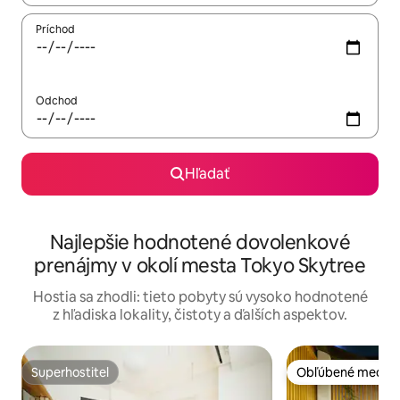
Príchod
Odchod
Hľadať
Najlepšie hodnotené dovolenkové
prenájmy v okolí mesta Tokyo Skytree
Hostia sa zhodli: tieto pobyty sú vysoko hodnotené
z hľadiska lokality, čistoty a ďalších aspektov.
Superhostiteľ
Obľúbené medzi 
Superhostiteľ
Obľúbené medzi 