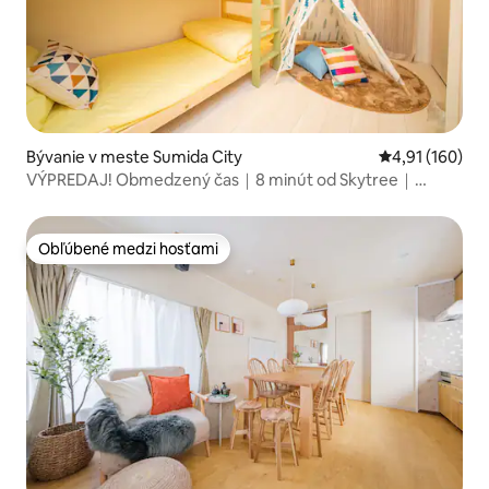
Bývanie v meste Sumida City
Priemerné ohod
4,91 (160)
VÝPREDAJ! Obmedzený čas｜8 minút od Skytree｜
Detská izba
Obľúbené medzi hosťami
Obľúbené medzi hosťami