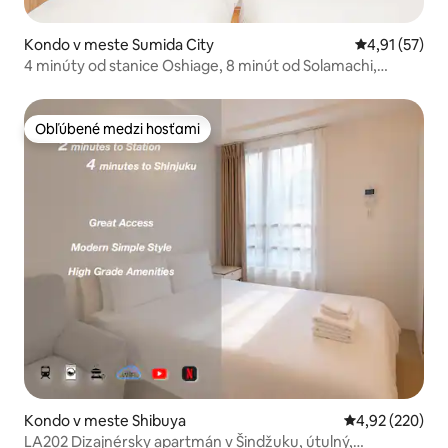
Kondo v meste Sumida City
Priemerné oh
4,91 (57)
4 minúty od stanice Oshiage, 8 minút od Solamachi,
priamo do Asakusa, Shibuya, bezplatné Wi-Fi, maximálne
4 osoby
Obľúbené medzi hosťami
Obľúbené medzi hosťami
Kondo v meste Shibuya
Priemerné ohod
4,92 (220)
LA202 Dizajnérsky apartmán v Šindžuku, útulný,