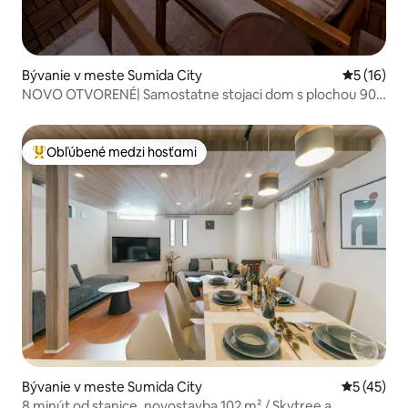
Bývanie v meste Sumida City
Priemerné 
5 (16)
NOVO OTVORENÉ| Samostatne stojaci dom s plochou 90
m²| 9 minút od Asakusu| Bezplatné parkovanie| 2 zastávky
od stanice Skytree, 6 minút| Ubytovanie pre 8 osôb
Obľúbené medzi hosťami
Najobľúbenejšie medzi hosťami
Bývanie v meste Sumida City
Priemerné 
5 (45)
8 minút od stanice, novostavba 102 m² / Skytree a