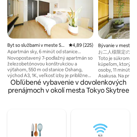
Byt so službami v meste Su
Priemerné ohodnotenie 4,89 z 5
4,89 (225)
Bývanie v meste Ta
mida City
Apartmán sky, 6 minút od stanice
お二人様限定の露
Oshiage, v blízkosti veže Skytree, priamy
和風のラグジュアリ
Novopostavený 7-podlažný apartmán so
Toto je súkromný 
prístup do Asakusa, Ueno, Ginza,
上野観光拠点 ｜柳
železobetónovou konštrukciou a
kúpeľom, ktorý mô
Shibuya a na letisko. Úschova batožiny,
výťahom, 550 m od stanice Oshang,
osoby, 11 minút c
izba 602. Oshiage.
východ A3, 1K, veľkosť izby je približne
Asakusa. Na prvom poschodí sa
Obľúbené vybavenie v dovolenkových
25 metrov štvorcových, 2 jednolôžka 1,2
nachádza obývacia
m, najnovšia zostava nábytku z
poschodí je cypru
prenájmoch v okolí mesta Tokyo Skytree
masívneho dreva, spotrebiče, posteľná
manželskou posteľ
bielizeň, uteráky, osušky, papuče. Izby v
priamou terasou. Metrom sa tiež ľahko
tomto byte sú slnečné a z balkóna je
dostanete do Shib
výhľad na oblohu a stromy. Spálňa je
Akihabary, čo z n
vybavená dvoma 1,2 m jednolôžkovými
základňu pre návš
posteľami z masívneho dreva, vhodná
V okolí sa nachád
pre 1 až 4 osoby (štandardne pre 2
večierky, reštaurá
osoby), s televízorom, klimatizáciou,
rôzne obchody. Nac