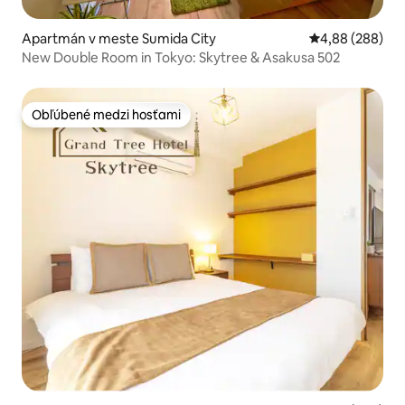
Apartmán v meste Sumida City
Priemerné ohod
4,88 (288)
New Double Room in Tokyo: Skytree & Asakusa 502
Obľúbené medzi hosťami
Obľúbené medzi hosťami