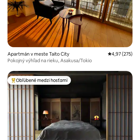
Apartmán v meste Taito City
Priemerné ohod
4,97 (275)
Pokojný výhľad na rieku, Asakusa/Tokio
Obľúbené medzi hosťami
Najobľúbenejšie medzi hosťami