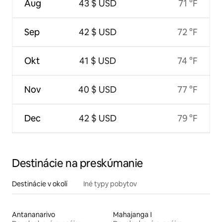
Aug
43 $ USD
71 °F
Sep
42 $ USD
72 °F
Okt
41 $ USD
74 °F
Nov
40 $ USD
77 °F
Dec
42 $ USD
79 °F
Destinácie na preskúmanie
Destinácie v okolí
Iné typy pobytov
Antananarivo
Mahajanga I