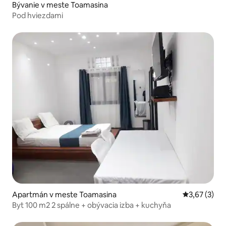
Bývanie v meste Toamasina
Pod hviezdami
Apartmán v meste Toamasina
Priemerné o
3,67 (3)
Byt 100 m2 2 spálne + obývacia izba + kuchyňa