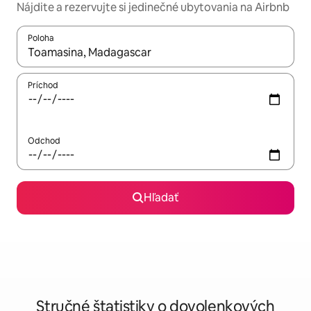
Nájdite a rezervujte si jedinečné ubytovania na Airbnb
Poloha
Keď budú výsledky k dispozícii, môžete si ich prechádzať pom
Príchod
Odchod
Hľadať
Stručné štatistiky o dovolenkových