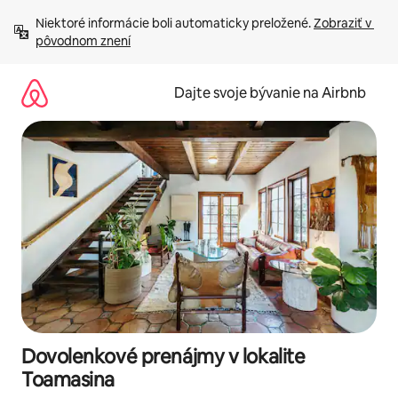
Preskočiť
Niektoré informácie boli automaticky preložené. 
Zobraziť v 
na
pôvodnom znení
obsah.
Dajte svoje bývanie na Airbnb
Dovolenkové prenájmy v lokalite
Toamasina