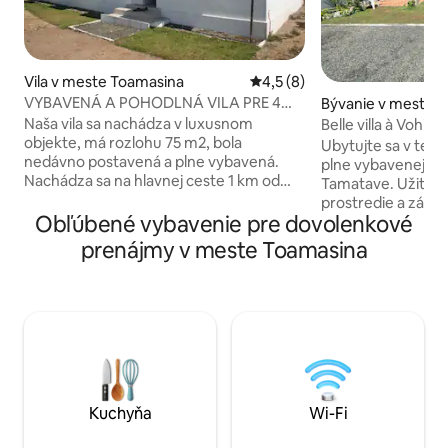
Vila v meste Toamasina
Priemerné ohodnotenie 4,5 z
4,5 (8)
VYBAVENÁ A POHODLNÁ VILA PRE 4
Bývanie v meste 
OSOBY
Naša vila sa nachádza v luxusnom
Belle villa à Vohit
objekte, má rozlohu 75 m2, bola
Ubytujte sa v tejt
nedávno postavená a plne vybavená.
plne vybavenej vil
Nachádza sa na hlavnej ceste 1 km od
Tamatave. Užite si
medzinárodného letiska a 5 minút od
prostredie a zárov
pláže Tahiti Kely. Oblasť je bezpečná,
Obľúbené vybavenie pre dovolenkové
primeranej vzdial
čistá a tichá. Centrum mesta je
mesta Tamatave. V
prenájmy v meste Toamasina
vzdialené len 10 minút. K dispozícii je
hlavného apartmán
skvelá exotická záhrada, kde môžete
spální, obytného 
použiť BBQ pre relaxačný slnečný deň.
izbou, jedálňou a
Je to ideálne miesto pre dovolenku na
príjemnej záhrady 
východnom pobreží alebo pre misiu v
oddychové chvíle 
Toamasine.
mať parkovacie mi
Kuchyňa
Wi-Fi