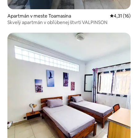
Apartmán v meste Toamasina
Priemerné oh
4,31 (16)
Skvelý apartmán v obľúbenej štvrti VALPINSON