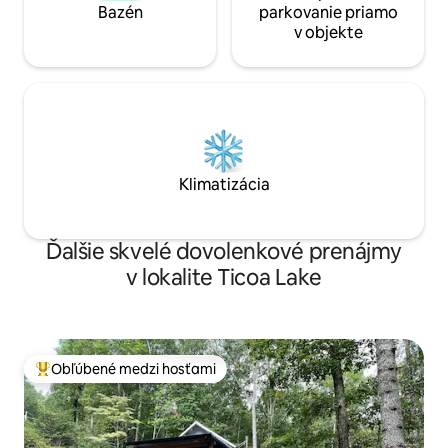
Bazén
parkovanie priamo
v objekte
Klimatizácia
Ďalšie skvelé dovolenkové prenájmy
v lokalite Ticoa Lake
Obľúbené medzi hosťami
Najobľúbenejšie medzi hosťami