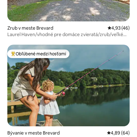
Zrub v meste Brevard
Priemerné oho
4,93 (46)
Laurel Haven/vhodné pre domáce zvieratá/zrub/veľké
verandy
Obľúbené medzi hosťami
Najobľúbenejšie medzi hosťami
Bývanie v meste Brevard
Priemerné oho
4,89 (64)