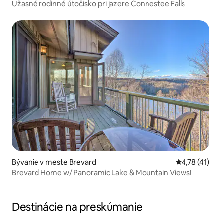
Úžasné rodinné útočisko pri jazere Connestee Falls
Bývanie v meste Brevard
Priemerné oh
4,78 (41)
Brevard Home w/ Panoramic Lake & Mountain Views!
Destinácie na preskúmanie