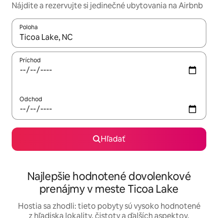
Nájdite a rezervujte si jedinečné ubytovania na Airbnb
Poloha
Keď budú výsledky k dispozícii, môžete si ich prechádzať pom
Príchod
Odchod
Hľadať
Najlepšie hodnotené dovolenkové
prenájmy v meste Ticoa Lake
Hostia sa zhodli: tieto pobyty sú vysoko hodnotené
z hľadiska lokality, čistoty a ďalších aspektov.