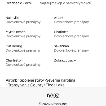
Destinácie v okolí
Najzaujímavejšie pamiatky v okolí
Nashville
Atlanta
Dovolenkové prenájmy
Dovolenkové prenájmy
Myrtle Beach
Charlotte
Dovolenkové prenájmy
Dovolenkové prenájmy
Gatlinburg
Savannah
Dovolenkové prenájmy
Dovolenkové prenájmy
Charleston
Zobraziť viac
Dovolenkové prenájmy
Airbnb
Spojené štáty
Severná Karolína
Transylvania County
Ticoa Lake
© 2026 Airbnb, Inc.