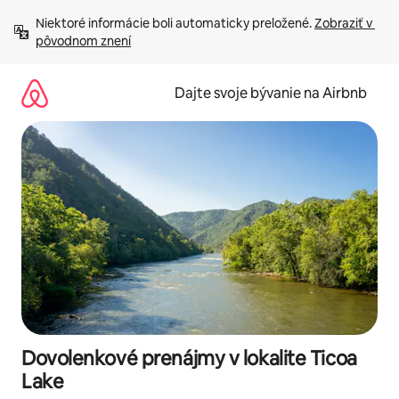
Preskočiť
Niektoré informácie boli automaticky preložené. 
Zobraziť v 
na
pôvodnom znení
obsah.
Dajte svoje bývanie na Airbnb
Dovolenkové prenájmy v lokalite Ticoa
Lake