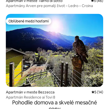
Apartmán v meste Tiarno di Sotto
Priemerné 
5 (46)
Apartmány Arven pre pomalý život – Ledro – Croina
Obľúbené medzi hosťami
Obľúbené medzi hosťami
Apartmán v meste Bezzecca
Priemerné 
5 (14)
Apartmán Residence ai Tovi 8
Pohodlie domova a skvelé mesačné
ceny