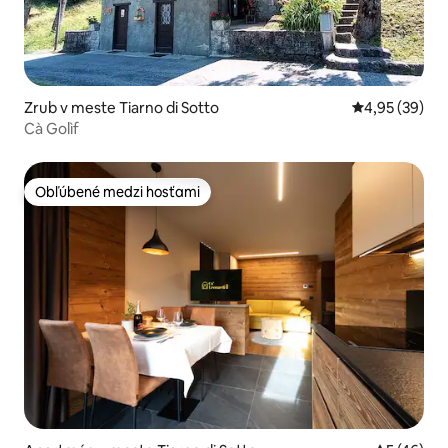
Zrub v meste Tiarno di Sotto
Priemerné oho
4,95 (39)
Cà Golìf
Obľúbené medzi hosťami
Obľúbené medzi hosťami