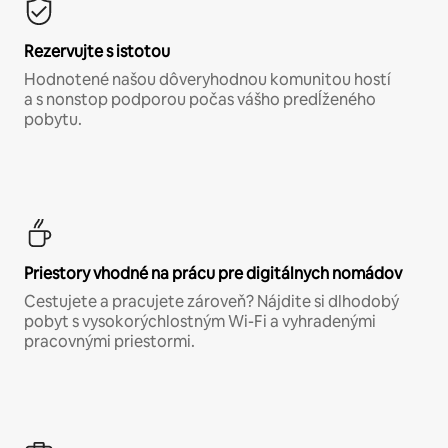
Rezervujte s istotou
Hodnotené našou dôveryhodnou komunitou hostí
a s nonstop podporou počas vášho predĺženého
pobytu.
Priestory vhodné na prácu pre digitálnych nomádov
Cestujete a pracujete zároveň? Nájdite si dlhodobý
pobyt s vysokorýchlostným Wi-Fi a vyhradenými
pracovnými priestormi.