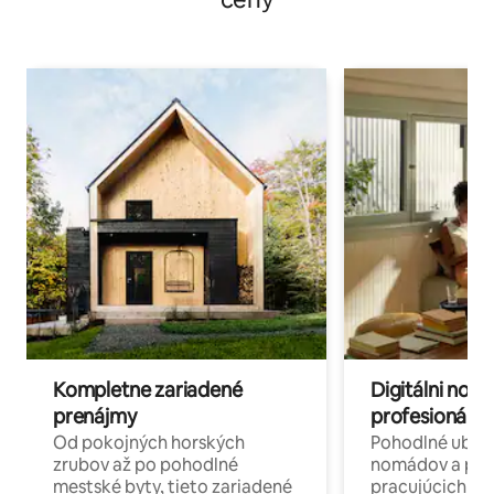
Kompletne zariadené
Digitálni nomá
prenájmy
profesionáli 
Od pokojných horských
Pohodlné ubyto
zrubov až po pohodlné
nomádov a pro
mestské byty, tieto zariadené
pracujúcich na 