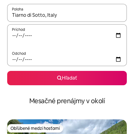
Poloha
Keď budú výsledky k dispozícii, môžete si ich prechádzať pom
Príchod
Odchod
Hľadať
Mesačné prenájmy v okolí
Obľúbené medzi hosťami
Obľúbené medzi hosťami