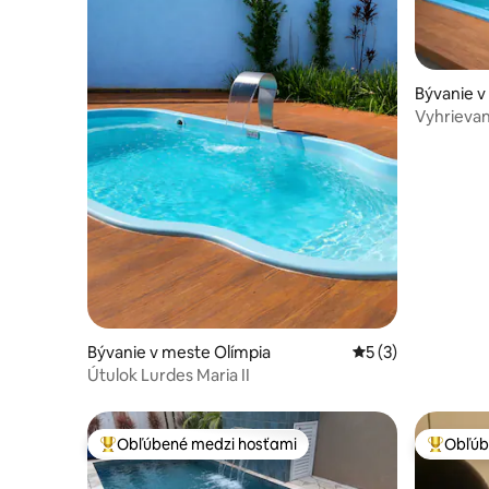
Bývanie v
Vyhrievan
Bývanie v meste Olímpia
Priemerné ohodnot
5 (3)
Útulok Lurdes Maria II
Obľúbené medzi hosťami
Obľúb
Najobľúbenejšie medzi hosťami
Najobľúb