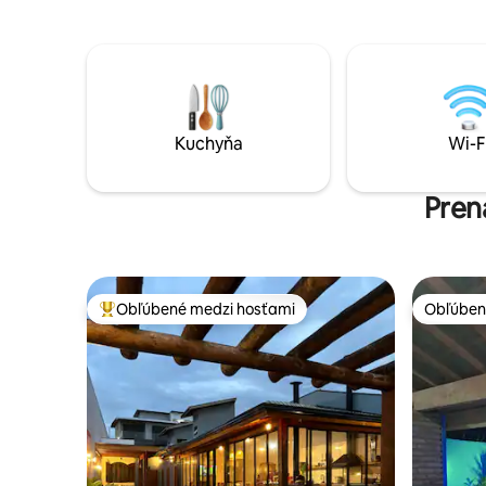
drevo a plyn. Krytá garáž - 2 malé autá
aquecida 
Maximálne 18 osôb So všetkou
pets são 
konštrukciou a kuchynskými potrebami.
adicional
40-palcový televízor v gurmánskej
3 quartos:
oblasti. Špeciálna mraznička WI-FI Alto
térreo, to
Cote Gil - to najlepšie, čo mesto ponúka.
Quiosque,
Neposkytujeme posteľnú bielizeň, stôl a
2 carros 
Kuchyňa
Wi-F
kúpeľňovú bielizeň.
espaço ab
Pren
Obľúbené medzi hosťami
Obľúben
Najobľúbenejšie medzi hosťami
Obľúben