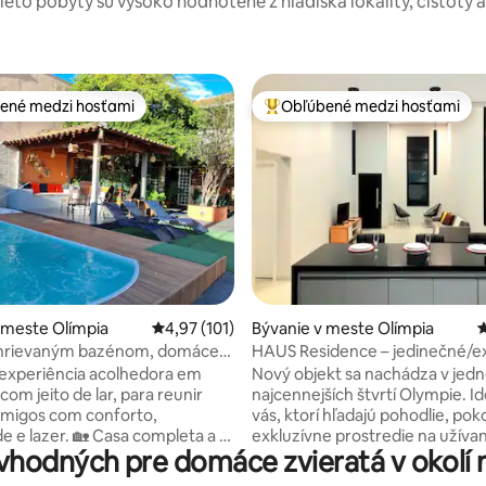
tieto pobyty sú vysoko hodnotené z hľadiska lokality, čistoty 
ené medzi hosťami
Obľúbené medzi hosťami
enejšie medzi hosťami
Najobľúbenejšie medzi hosťami
4,89 z 5, počet hodnotení: 232
 meste Olímpia
Priemerné ohodnotenie 4,97 z 5, počet hodn
4,97 (101)
Bývanie v meste Olímpia
P
hrievaným bazénom, domáce
HAUS Residence – jedinečné/e
zadarmo, 5 minút od termálnych
experiência acolhedora em
Nový objekt sa nachádza v jedn
om jeito de lar, para reunir
najcennejších štvrtí Olympie. I
 amigos com conforto,
vás, ktorí hľadajú pohodlie, poko
e e lazer. 🏡 Casa completa a 5
exkluzívne prostredie na užívani
hodných pre domáce zvieratá v okolí 
ermas dos Laranjais e 3
dovolenky alebo dokonca cesto
o centro de Olímpia. 🏊 Piscina
prácou a služobne. Celý dom m