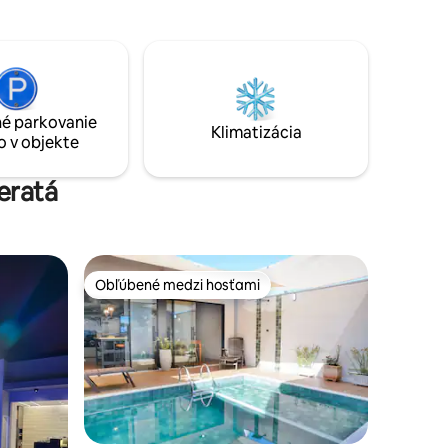
 izbou,
rúra, sendvičovač, všetok riad, obrus,
m
jedálenský stôl pre 10 osôb Bazén 5,00 x
pre 2
3,00 so solárnym ohrevom Garáž pre 3
ytovať až
autá, elektronická brána Poznámka: O
o
solárnom ohreve bazéna. Zimné slnko
ž 3
nestačí na vykúrenie bazéna. Máme
é parkovanie
ný a
všetky vstupenky!
Klimatizácia
o v objekte
eratá
Obľúbené medzi hosťami
Obľúbené medzi hosťami