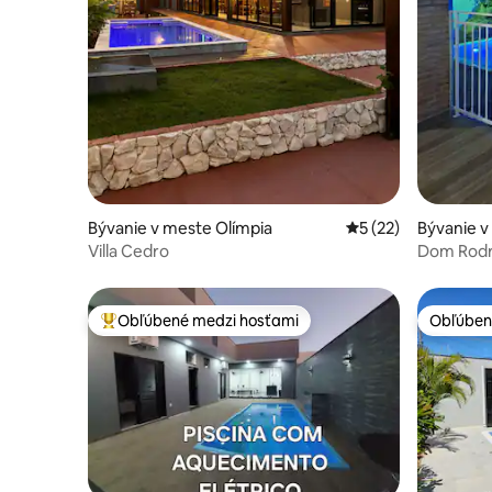
Bývanie v meste Olímpia
Priemerné ohodnote
5 (22)
Bývanie v
Villa Cedro
Dom Rodri
Obľúbené medzi hosťami
Obľúben
Najobľúbenejšie medzi hosťami
Obľúben