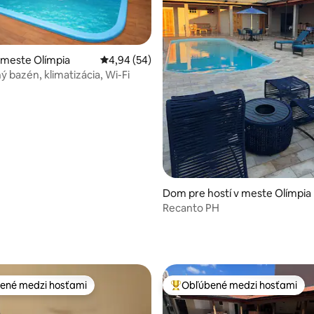
 meste Olímpia
Priemerné ohodnotenie 4,94 z 5, počet hodn
4,94 (54)
ý bazén, klimatizácia, Wi-Fi
Dom pre hostí v meste Olímpia
Recanto PH
enie 5 z 5, počet hodnotení: 3
ené medzi hosťami
Obľúbené medzi hosťami
enejšie medzi hosťami
Najobľúbenejšie medzi hosťami