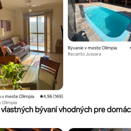
 4,97 z 5, počet hodnotení: 76
Bývanie v meste Olímpia
Recanto Jussara
 v meste Olímpia
Priemerné ohodnotenie 4,96 z 5, počet hodno
4,96 (169)
 Olimpia
 vlastných bývaní vhodných pre domáce