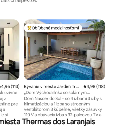
a ďalších aspektov.
Bývanie 
Obľúbené medzi hosťami
Obľú
Najobľúbenejšie medzi hosťami
Najobľú
a Efigêni
Zafra's –
Faça tud
metros do
Mall, Radical Play Park e avenida principal
da cidad
King, Mc
Supermercad
e organizada. 2 quar
condicio
american
otení: 101
riemerné ohodnotenie 4,96 z 5, počet hodnotení: 113
4,96 (113)
Bývanie v meste Jardim Trop
Priemerné ohodnotenie
4,98 (118)
Gourmet 
ical
elétrico 
xkluzívne
„Dom Východ slnka so solárnym
principai
vyhrievaným bazénom“
ej z
Dom Nascer do Sol – so 4 izbami 3 izby s
Wifi e a
deálne pre
klimatizáciou a 1 izba so stropným
j a
ventilátorom 3 kúpeľne, všetky zásuvky
e si
110 V a obývacia izba s 32-palcovou TV a
miesta Thermas dos Laranjais
vanie za
bezplatným Wi-Fi Plne vybavená
áte k
kuchyňa, sporák, chladnička, mikrovlnná