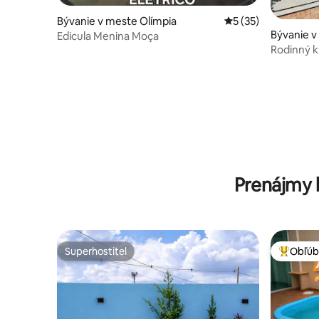
Bývanie v meste Olímpia
Priemerné ohodnote
5 (35)
Bývanie v
Edicula Menina Moça
Rodinný k
Prenájmy 
Superhostiteľ
Obľúb
Superhostiteľ
Najobľúb