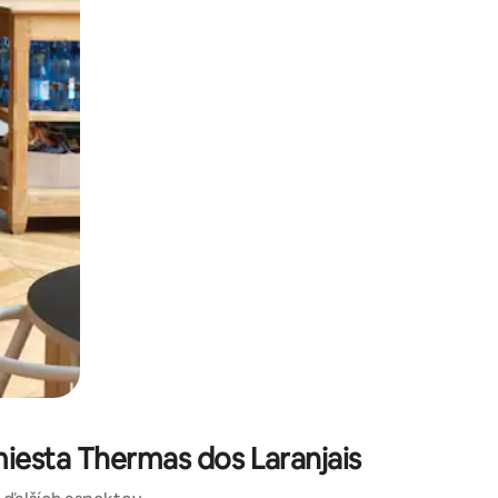
kúmať pomocou dotykových gest či potiahnutia prstom.
iesta Thermas dos Laranjais