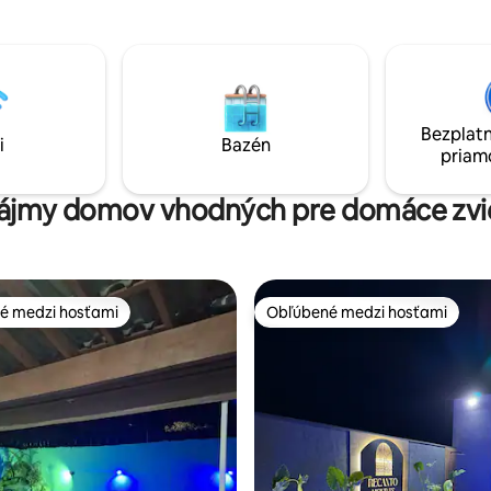
(rede de proteção). 🐾 Até 2
dispozícii s 1 spálňou, obývacou
bem-vindos sem custo
kuchyňou, kúpeľňou, servisný
. 🛏️ Acomoda até 9 pessoas em
priestorom, dvorom a garážou 
 2 no piso superior e 1 no
vozidlá, do ktorých sa môžu ub
dos com ar, TV e ventilador. 🍖
3 osoby. Pár až s 1 dieťaťom, sól
 churrasqueira e garagem para
cestovateľom alebo skupinou a
Bezplatn
Veja a descrição completa do
priateľov je tento priestor úžas
i
Bazén
priam
aixo.
ideálny pre váš pobyt.
ájmy domov vhodných pre domáce zvi
é medzi hosťami
Obľúbené medzi hosťami
é medzi hosťami
Obľúbené medzi hosťami