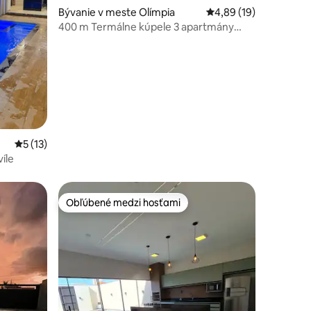
Bývanie v meste Olímpia
Priemerné ohodnoteni
4,89 (19)
400 m Termálne kúpele 3 apartmány
súkromný bazén *Casa Bali
otení: 151
Priemerné ohodnotenie 5 z 5, počet hodnotení: 13
5 (13)
íle
Obľúbené medzi hosťami
Obľúbené medzi hosťami