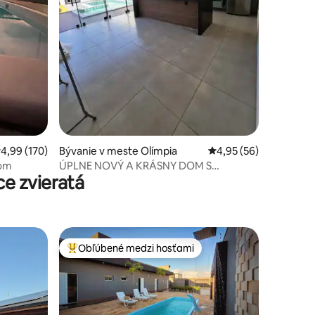
otení: 39
riemerné ohodnotenie 4,99 z 5, počet hodnotení: 170
4,99 (170)
Bývanie v meste Olímpia
Priemerné ohodnotenie
4,95 (56)
nom
ÚPLNE NOVÝ A KRÁSNY DOM S
e zvieratá
BAZÉNOM.
Obľúbené medzi hosťami
Najobľúbenejšie medzi hosťami