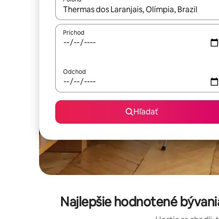
Keď budú výsledky k dispozícii, môžete si ich p
Príchod
Odchod
Hľadať
Najlepšie hodnotené bývani