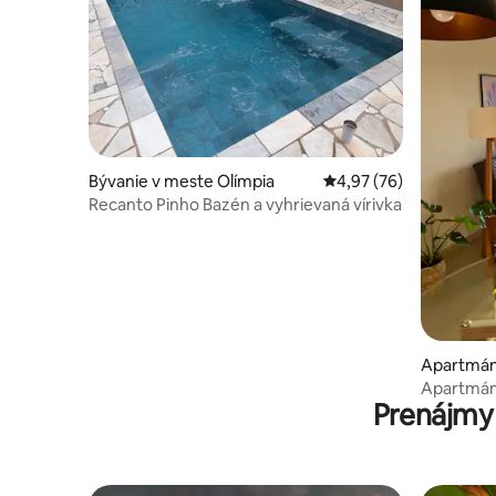
Bývanie v meste Olímpia
Priemerné ohodnotenie
4,97 (76)
Recanto Pinho Bazén a vyhrievaná vírivka
Apartmán
Apartmán
Prenájmy