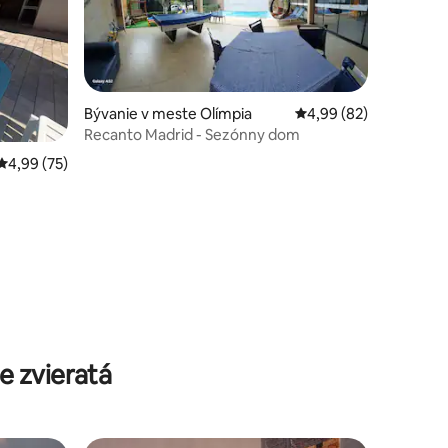
Bývanie v meste Olímpia
Priemerné ohodnotenie
4,99 (82)
Recanto Madrid - Sezónny dom
Priemerné ohodnotenie 4,99 z 5, počet hodnotení: 75
4,99 (75)
tení: 169
 zvieratá