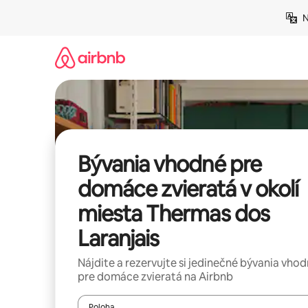
Preskočiť
N
na
obsah.
Bývania vhodné pre
domáce zvieratá v okolí
miesta Thermas dos
Laranjais
Nájdite a rezervujte si jedinečné bývania vho
pre domáce zvieratá na Airbnb
Poloha