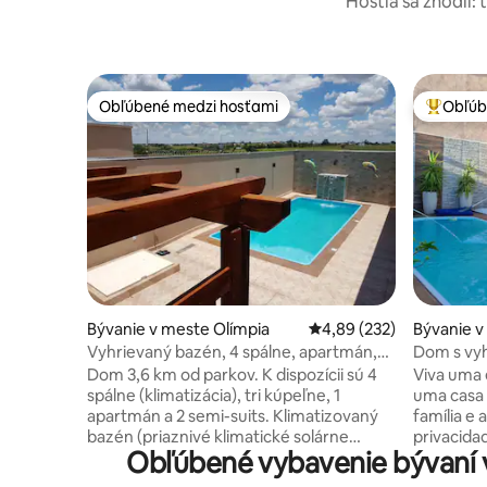
Hostia sa zhodli: 
Obľúbené medzi hosťami
Obľúb
Obľúbené medzi hosťami
Najobľúb
Bývanie v meste Olímpia
Priemerné ohodnotenie 
4,89 (232)
Bývanie v
Vyhrievaný bazén, 4 spálne, apartmán,
Dom s vy
až 18 osôb
zvieratá 
Dom 3,6 km od parkov. K dispozícii sú 4
Viva uma 
kúpeľov
spálne (klimatizácia), tri kúpeľne, 1
uma casa c
apartmán a 2 semi-suits. Klimatizovaný
família e
bazén (priaznivé klimatické solárne
privacidad
Obľúbené vybavenie bývaní v
kúrenie) Čistenie bazéna sa koná v
min do Th
pondelok a štvrtok. Gril, rúra a sporák na
quadras d