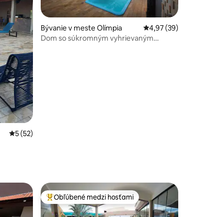
Bývanie v meste Olímpia
Priemerné ohodnotenie
4,97 (39)
Dom so súkromným vyhrievaným
otení: 54
bazénom 8 minút od parkov
Priemerné ohodnotenie 5 z 5, počet hodnotení: 52
5 (52)
Obľúbené medzi hosťami
Najobľúbenejšie medzi hosťami