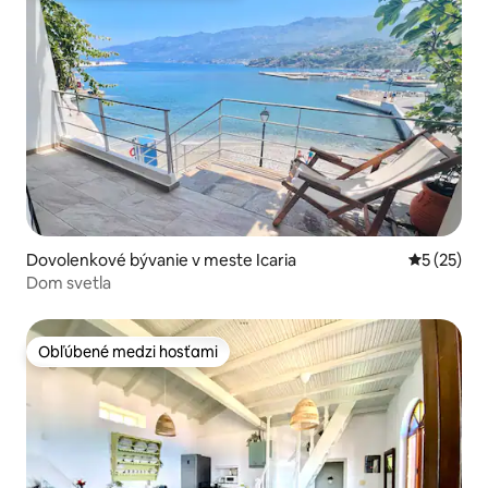
Dovolenkové bývanie v meste Icaria
Priemerné 
5 (25)
Dom svetla
Obľúbené medzi hosťami
Obľúbené medzi hosťami