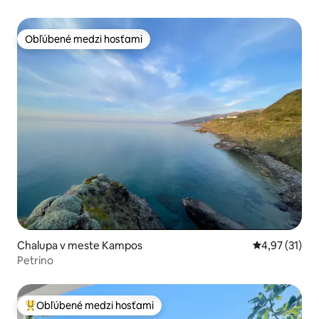
Obľúbené medzi hosťami
Obľúbené medzi hosťami
Chalupa v meste Kampos
Priemerné oh
4,97 (31)
Petrino
Obľúbené medzi hosťami
Najobľúbenejšie medzi hosťami