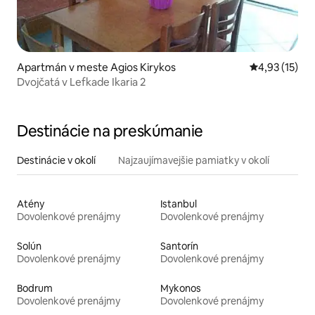
Apartmán v meste Agios Kirykos
Priemerné oh
4,93 (15)
Dvojčatá v Lefkade Ikaria 2
Destinácie na preskúmanie
Destinácie v okolí
Najzaujímavejšie pamiatky v okolí
Atény
Istanbul
Dovolenkové prenájmy
Dovolenkové prenájmy
Solún
Santorín
Dovolenkové prenájmy
Dovolenkové prenájmy
Bodrum
Mykonos
Dovolenkové prenájmy
Dovolenkové prenájmy