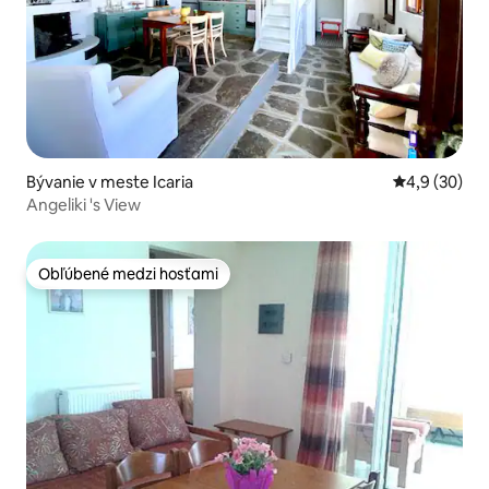
Bývanie v meste Icaria
Priemerné oh
4,9 (30)
Angeliki 's View
Obľúbené medzi hosťami
Obľúbené medzi hosťami