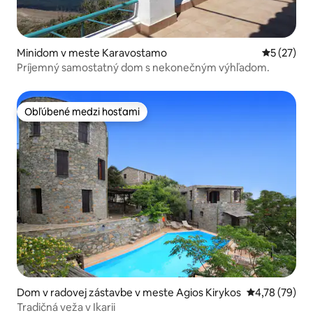
Minidom v meste Karavostamo
Priemerné 
5 (27)
Príjemný samostatný dom s nekonečným výhľadom.
Obľúbené medzi hosťami
Obľúbené medzi hosťami
Dom v radovej zástavbe v meste Agios Kirykos
Priemerné oho
4,78 (79)
Tradičná veža v Ikarii