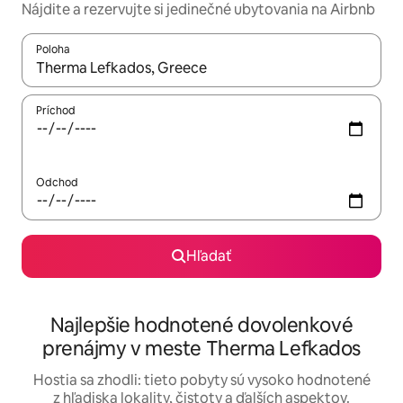
Nájdite a rezervujte si jedinečné ubytovania na Airbnb
Poloha
Keď budú výsledky k dispozícii, môžete si ich prechádzať pom
Príchod
Odchod
Hľadať
Najlepšie hodnotené dovolenkové
prenájmy v meste Therma Lefkados
Hostia sa zhodli: tieto pobyty sú vysoko hodnotené
z hľadiska lokality, čistoty a ďalších aspektov.