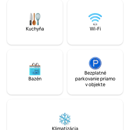
srdečne privíta počas vašich
vzdialená len 4 km
najpokojnejších sviatkov a čaká na to,
Mesachti sa nachád
aby vás ubytoval tým najlepším
kde môžete ochutn
spôsobom, slávnym Ikarským spôsobom
Ideálne miesto.
života a dĺžkou života.
Kuchyňa
Wi-Fi
Bezplatné
Bazén
parkovanie priamo
v objekte
Klimatizácia