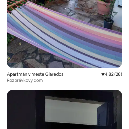
Apartmán v meste Glaredos
Priemerné oho
4,82 (28)
Rozprávkový dom