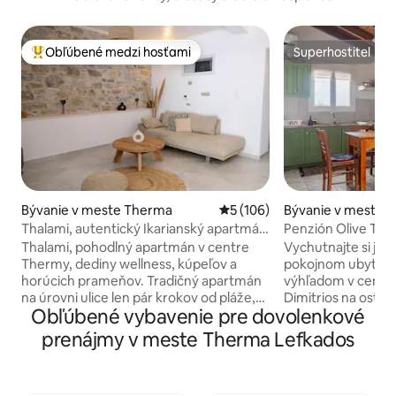
Obľúbené medzi hosťami
Superhostiteľ
Najobľúbenejšie medzi hosťami
Superhostiteľ
Bývanie v meste Therma
Priemerné ohodnotenie 5 z 5
5 (106)
Bývanie v meste A
Thalami, autentický Ikarianský apartmán
Penzión Olive Tre
v blízkosti pláže
Thalami, pohodlný apartmán v centre
Vychutnajte si je
Thermy, dediny wellness, kúpeľov a
pokojnom ubytova
horúcich prameňov. Tradičný apartmán
výhľadom v centre
na úrovni ulice len pár krokov od pláže,
Dimitrios na ostrov
Obľúbené vybavenie pre dovolenkové
kompletne zrekonštruovaný, okolo
námestia s nádher
taverien a kaviarní. Dýchajte ďalej od
len 10 minút chôd
prenájmy v meste Therma Lefkados
terapeutických termálnych prameňov a
námestia Christos.
kúpeľov, ktoré boli identifikované ako
vzdialená len 15 m
jedny z najlepších na svete. Thalami vás
autom a prímorská