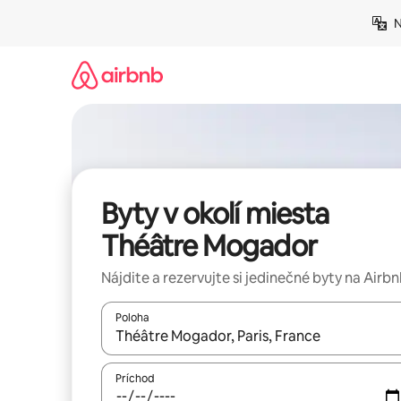
Preskočiť
N
na
obsah.
Byty v okolí miesta
Théâtre Mogador
Nájdite a rezervujte si jedinečné byty na Airb
Poloha
Keď budú výsledky k dispozícii, môžete si ich p
Príchod