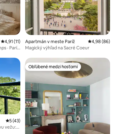
dnotení: 7
Priemerné ohodnotenie 4,91 z 5, počet hodnotení: 11
4,91 (11)
Apartmán v meste Paríž
Priemerné ohodnotenie
4,98 (86)
ps · Paríž
Magický výhľad na Sacré Coeur
Obľúbené medzi hosťami
Obľúbené medzi hosťami
Priemerné ohodnotenie 5 z 5, počet hodnotení: 43
5 (43)
vu vežu:
otení: 129