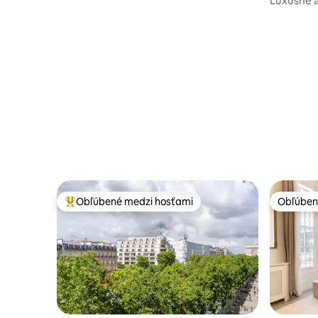
Luxusné a
Obľúbené medzi hosťami
Obľúben
Najobľúbenejšie medzi hosťami
Obľúben