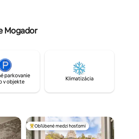
vzdialených len pár minút chôdze!
deleine,
nd Rex
re Mogador
é parkovanie
Klimatizácia
o v objekte
Obľúbené medzi hosťami
Najobľúbenejšie medzi hosťami