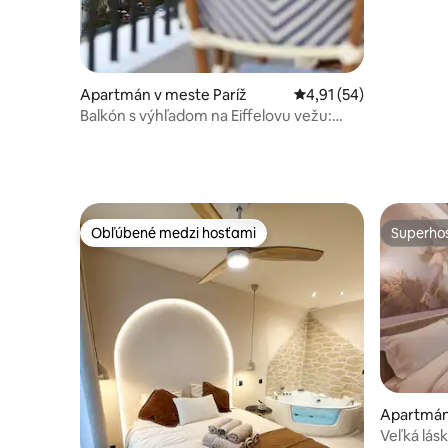
Apartmán v meste Paríž
Priemerné ohodnotenie
4,91 (54)
Balkón s výhľadom na Eiffelovu vežu:
Renovovaný apartmán s klimatizáciou
Obľúbené medzi hosťami
Superhos
Obľúbené medzi hosťami
Superhos
Apartmán
e
Veľká lásk