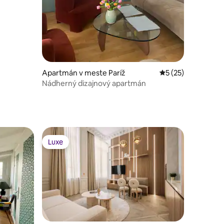
Apartmán v meste Paríž
Priemerné ohodnot
5 (25)
Nádherný dizajnový apartmán
Luxe
Luxe