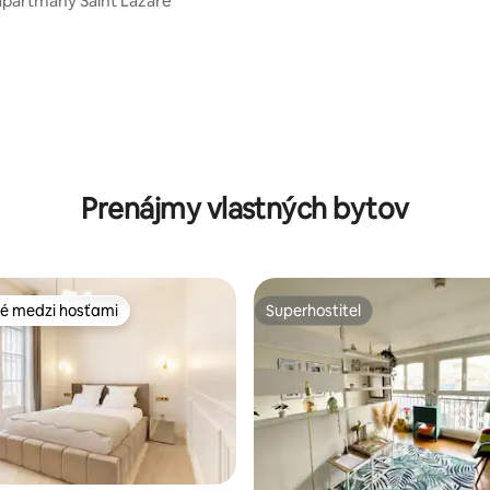
partmány Saint Lazare
Prenájmy vlastných bytov
é medzi hosťami
Superhostiteľ
é medzi hosťami
Superhostiteľ