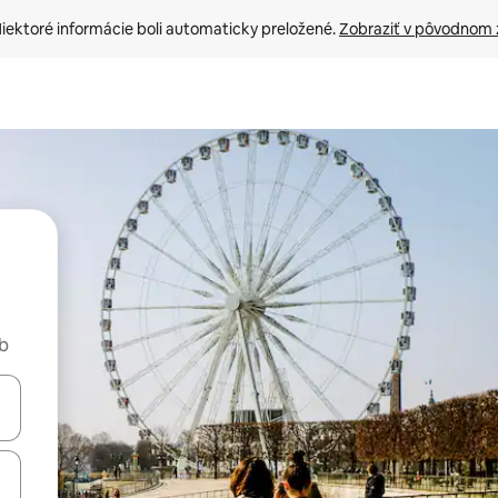
iektoré informácie boli automaticky preložené. 
Zobraziť v pôvodnom 
nb
rechádzať pomocou klávesov so šípkami nahor a nadol alebo ich pres