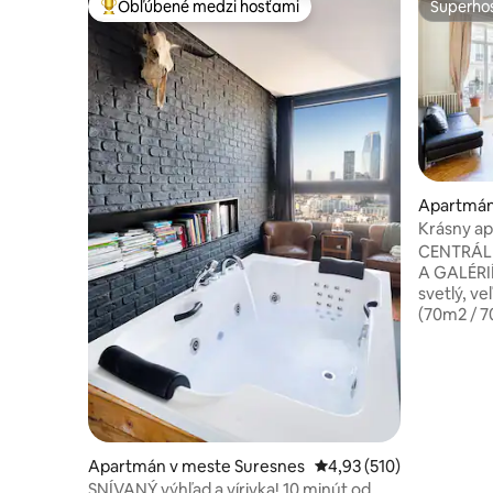
Obľúbené medzi hosťami
Superhos
Najobľúbenejšie medzi hosťami
Superhos
Apartmán
Krásny a
LAFAYET
CENTRÁL
A GALÉRIÍ LAFAY
svetlý, v
(70m2 / 7
obývacou 
malou kuc
centráln
Apartmán 
zrkadlá a 
vytvára j
starého š
Apartmán v meste Suresnes
Priemerné ohodnotenie 
4,93 (510)
Apartmán
SNÍVANÝ výhľad a vírivka! 10 minút od