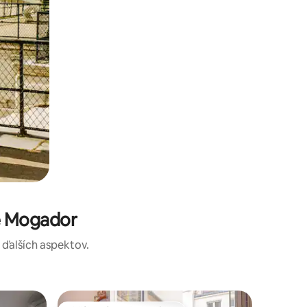
re Mogador
a ďalších aspektov.
Apartmán