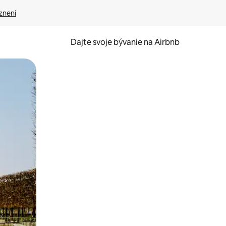
znení
Dajte svoje bývanie na Airbnb
kúmať pomocou dotykových gest či potiahnutia prstom.