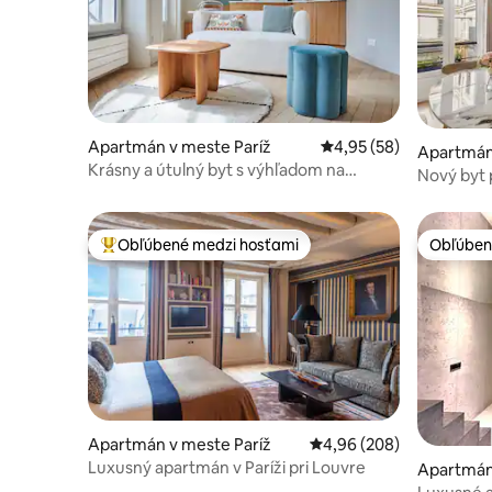
Apartmán v meste Paríž
Priemerné ohodnotenie
4,95 (58)
Apartmán
Krásny a útulný byt s výhľadom na
Nový byt 
Bourse
srdci Parí
Obľúbené medzi hosťami
Obľúben
Najobľúbenejšie medzi hosťami
Obľúben
Apartmán v meste Paríž
Priemerné ohodnotenie 
4,96 (208)
Luxusný apartmán v Paríži pri Louvre
Apartmán