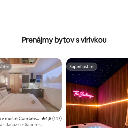
 4,91 z 5, počet hodnotení: 54
Prenájmy bytov s vírivkou
titeľ
Superhostiteľ
titeľ
Superhostiteľ
 v meste Courbevoi
Priemerné ohodnotenie 4,8 z 5, počet hodn
4,8 (147)
a - Jacuzzi + Sauna +