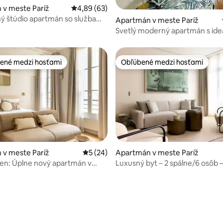
 4,99 z 5, počet hodnotení: 92
 v meste Paríž
Priemerné ohodnotenie 4,89 z 5, počet hodn
4,89 (63)
 štúdio apartmán so službami
Apartmán v meste Paríž
Svetlý moderný apartmán s ide
polohou
ené medzi hosťami
Obľúbené medzi hosťami
enejšie medzi hosťami
Obľúbené medzi hosťami
 v meste Paríž
Priemerné ohodnotenie 5 z 5, počet hodn
5 (24)
Apartmán v meste Paríž
sen: Úplne nový apartmán v
Luxusný byt – 2 spálne/6 osôb 
ais
Madeleine/Saint Honore – 41