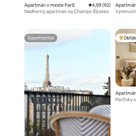
Apartmán v meste Paríž
Priemerné ohodnotenie
4,99 (92)
Apartmán
Nádherný apartmán na Champs-Élysées
Výnimočný
v Opera
Superhostiteľ
Obľúb
Superhostiteľ
Najobľúb
Apartmán
Parížsky 
štvrti Mar