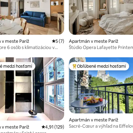
 4,95 z 5, počet hodnotení: 58
 v meste Paríž
Priemerné ohodnotenie 5 z 5, počet ho
5 (7)
Apartmán v meste Paríž
pre 6 osôb s klimatizáciou v
Štúdio Opera Lafayette Printem
ža
9
é medzi hosťami
Obľúbené medzi hosťami
é medzi hosťami
Najobľúbenejšie medzi hosťami
Apartmán v meste Paríž
4,96 z 5, počet hodnotení: 208
Sacré-Cœur a výhľad na Eiffelo
 v meste Paríž
Priemerné ohodnotenie 4,91 z 5, počet hodn
4,91 (129)
štýlové štúdio