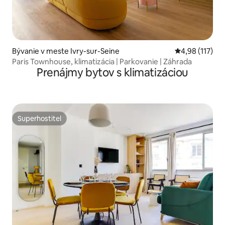
Bývanie v meste Ivry-sur-Seine
Priemerné oho
4,98 (117)
Paris Townhouse, klimatizácia | Parkovanie | Záhrada
Prenájmy bytov s klimatizáciou
Superhostiteľ
Superhostiteľ