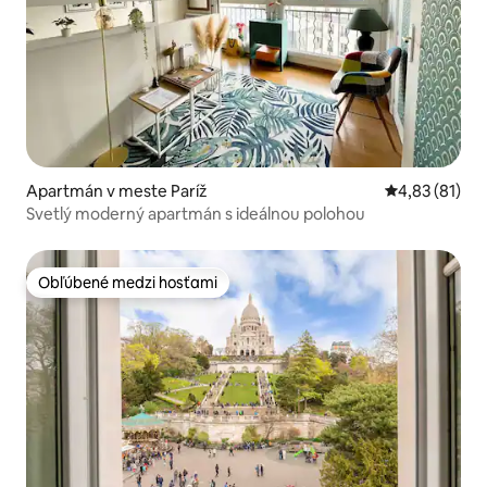
Apartmán v meste Paríž
Priemerné oho
4,83 (81)
Svetlý moderný apartmán s ideálnou polohou
Obľúbené medzi hosťami
Obľúbené medzi hosťami