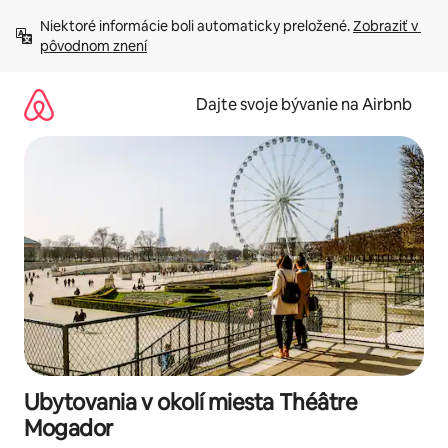
Preskočiť
Niektoré informácie boli automaticky preložené. 
Zobraziť v 
na
pôvodnom znení
obsah.
Dajte svoje bývanie na Airbnb
Ubytovania v okolí miesta Théâtre
Mogador