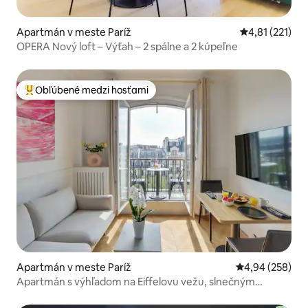
Apartmán v meste Paríž
Priemerné oho
4,81 (221)
OPERA Nový loft – Výťah – 2 spálne a 2 kúpeľne
Obľúbené medzi hosťami
Najobľúbenejšie medzi hosťami
Apartmán v meste Paríž
Priemerné ohod
4,94 (258)
Apartmán s výhľadom na Eiffelovu vežu, slnečným
balkónom a klimatizáciou