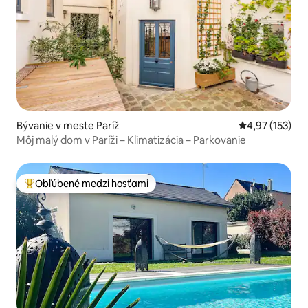
Bývanie v meste Paríž
Priemerné ohod
4,97 (153)
Môj malý dom v Paríži – Klimatizácia – Parkovanie
Obľúbené medzi hosťami
Najobľúbenejšie medzi hosťami