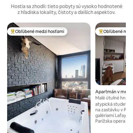
Hostia sa zhodli: tieto pobyty sú vysoko hodnotené
z hľadiska lokality, čistoty a ďalších aspektov.
Obľúbené medzi hosťami
Obľúbené medz
Najobľúbenejšie medzi hosťami
Najobľúbenejšie 
Apartmán v meste
Malé útulné hniezd
atypická studette
na zastávku v Par
galériami Lafayet
Parížska opera vzdi
parížskych divadie
ktoré vás zavedú 