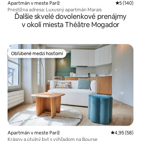
Apartmán v meste Paríž
Priemerné o
5 (140)
Prestížna adresa: Luxusný apartmán Marais
Ďalšie skvelé dovolenkové prenájmy
v okolí miesta Théâtre Mogador
Obľúbené medzi hosťami
Obľúbené medzi hosťami
Apartmán v meste Paríž
Priemerné oho
4,95 (58)
Krásny a útulný byt s výhľadom na Bourse