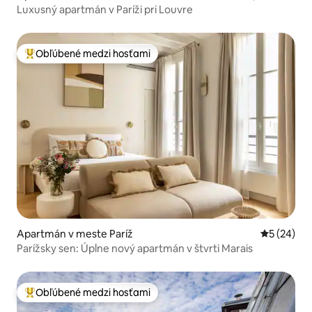
Luxusný apartmán v Paríži pri Louvre
Obľúbené medzi hosťami
Najobľúbenejšie medzi hosťami
Apartmán v meste Paríž
Priemerné 
5 (24)
Parížsky sen: Úplne nový apartmán v štvrti Marais
Obľúbené medzi hosťami
Najobľúbenejšie medzi hosťami