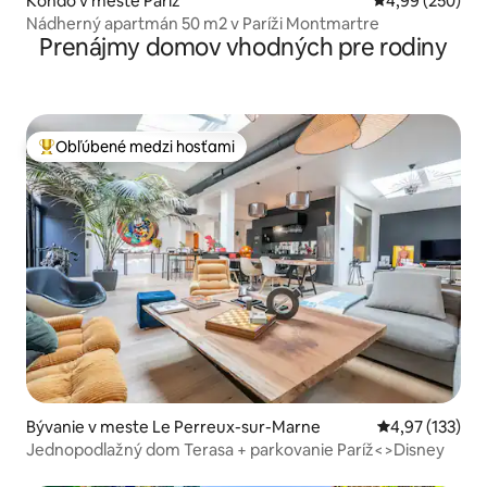
Kondo v meste Paríž
Priemerné ohod
4,99 (250)
Nádherný apartmán 50 m2 v Paríži Montmartre
Prenájmy domov vhodných pre rodiny
Obľúbené medzi hosťami
Najobľúbenejšie medzi hosťami
Bývanie v meste Le Perreux-sur-Marne
Priemerné ohod
4,97 (133)
Jednopodlažný dom Terasa + parkovanie Paríž<>Disney