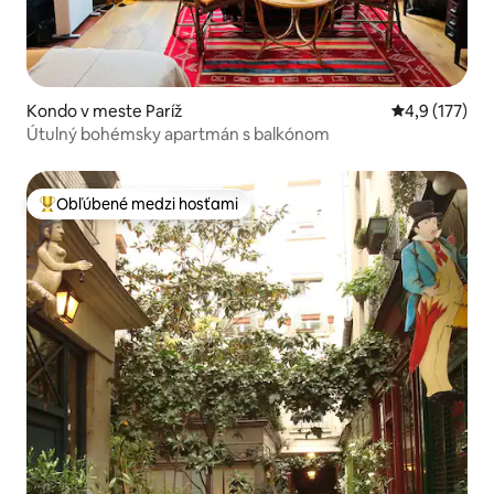
Kondo v meste Paríž
Priemerné oh
4,9 (177)
Útulný bohémsky apartmán s balkónom
Obľúbené medzi hosťami
Najobľúbenejšie medzi hosťami