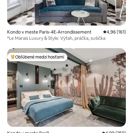
Kondo v meste Paris-4E-Arrondissement
Priemerné ohod
4,96 (161)
*Le Marais Luxury & Style: Výťah, práčka, sušička
Obľúbené medzi hosťami
Najobľúbenejšie medzi hosťami