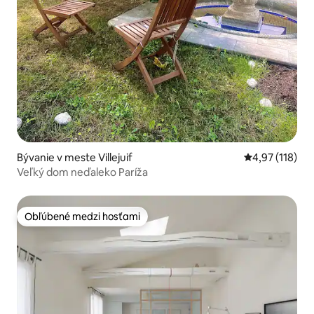
Bývanie v meste Villejuif
Priemerné oho
4,97 (118)
Veľký dom neďaleko Paríža
Obľúbené medzi hosťami
Obľúbené medzi hosťami