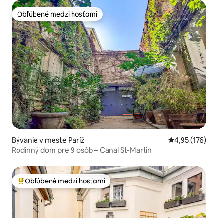
Obľúbené medzi hosťami
Obľúbené medzi hosťami
Bývanie v meste Paríž
Priemerné ohod
4,95 (176)
Rodinný dom pre 9 osôb – Canal St-Martin
Obľúbené medzi hosťami
Najobľúbenejšie medzi hosťami