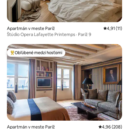
Apartmán v meste Paríž
Priemerné oh
4,91 (11)
Štúdio Opera Lafayette Printemps · Paríž 9
Obľúbené medzi hosťami
Najobľúbenejšie medzi hosťami
Apartmán v meste Paríž
Priemerné ohod
4,96 (208)