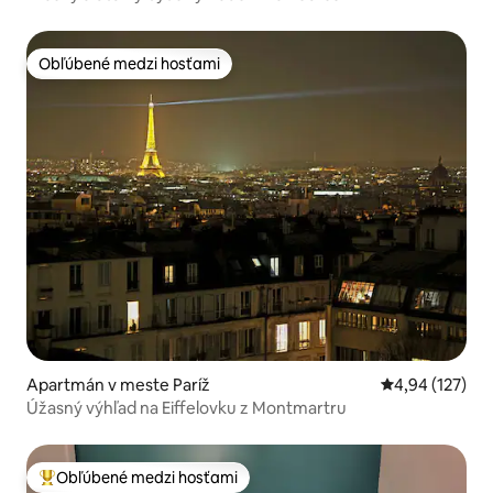
Obľúbené medzi hosťami
Obľúbené medzi hosťami
Apartmán v meste Paríž
Priemerné ohod
4,94 (127)
Úžasný výhľad na Eiffelovku z Montmartru
Obľúbené medzi hosťami
Najobľúbenejšie medzi hosťami