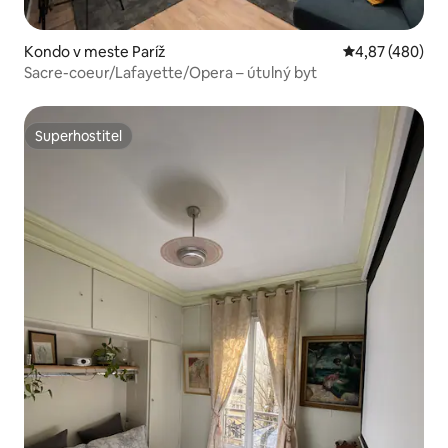
Kondo v meste Paríž
Priemerné ohod
4,87 (480)
Sacre-coeur/Lafayette/Opera – útulný byt
Superhostiteľ
Superhostiteľ