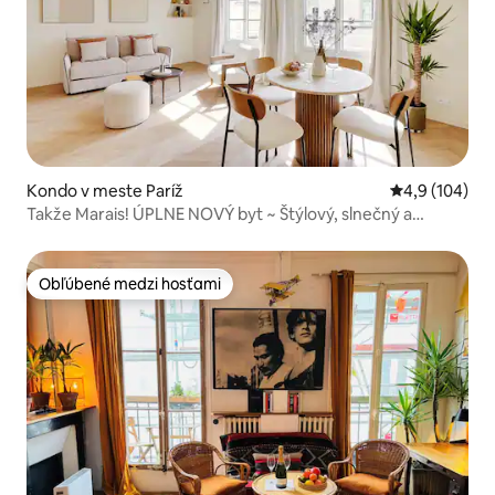
Kondo v meste Paríž
Priemerné oho
4,9 (104)
Takže Marais! ÚPLNE NOVÝ byt ~ Štýlový, slnečný a
pohodlný
Obľúbené medzi hosťami
Obľúbené medzi hosťami