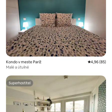
Kondo v meste Paríž
Priemerné oho
4,96 (85)
Malé a útulné
Superhostiteľ
Superhostiteľ