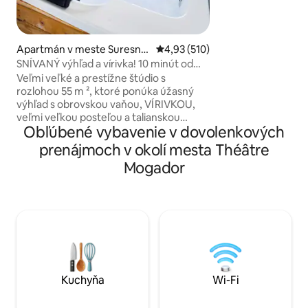
historických pami
železničnej stanice
centrálny bod hla
Apartmán v meste Suresne
Priemerné ohodnotenie 4,93 z 5
4,93 (510)
zhromažďuje v ok
s
SNÍVANÝ výhľad a vírivka! 10 minút od
pešo: Pigallele a 
centra PARÍŽA!
posvätné srdce, M
Veľmi veľké a prestížne štúdio s
múzeum Grévin, O
rozlohou 55 m ², ktoré ponúka úžasný
výhľad s obrovskou vaňou, VÍRIVKOU,
veľmi veľkou posteľou a talianskou
Obľúbené vybavenie v dovolenkových
sprchou. Nachádza sa v tichej a
bezpečnej oblasti 10 minút od slávnej
prenájmoch v okolí mesta Théâtre
Avenue des Champs Elysées (centrum
Mogador
Paríža). Ponúkam za 95 € voliteľný
„ROMANTICKÝ BALÍČEK“, ktorým
PREKVAPÍTE svoju lásku. Súčasťou sú
lupene ruží, sviečky umiestnené na
posteli v tvare srdca (možno pridať aj
odkaz Všetko najlepšie k narodeninám) a
za 175 EUR je súčasťou aj dobrá fľaša
šampanského a jahody. 🌹🥂🍓
Kuchyňa
Wi-Fi