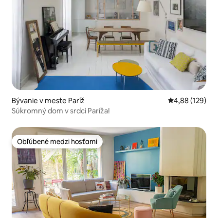
Bývanie v meste Paríž
Priemerné ohod
4,88 (129)
Súkromný dom v srdci Paríža!
Obľúbené medzi hosťami
Obľúbené medzi hosťami