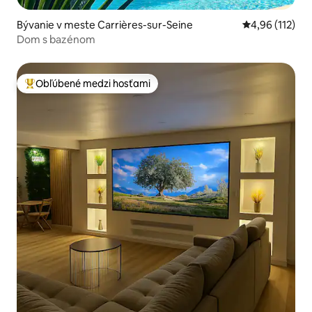
Bývanie v meste Carrières-sur-Seine
Priemerné oho
4,96 (112)
Dom s bazénom
Obľúbené medzi hosťami
Najobľúbenejšie medzi hosťami