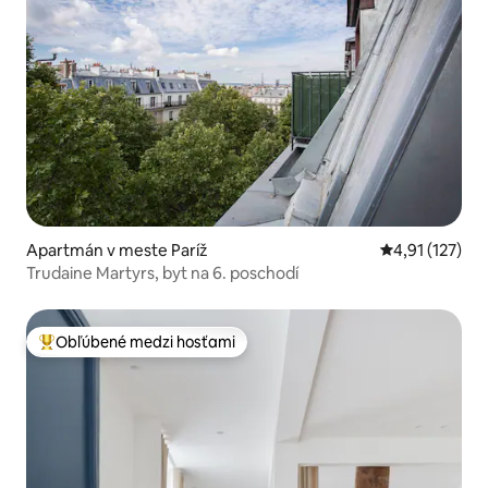
Apartmán v meste Paríž
Priemerné oho
4,91 (127)
Trudaine Martyrs, byt na 6. poschodí
Obľúbené medzi hosťami
Najobľúbenejšie medzi hosťami