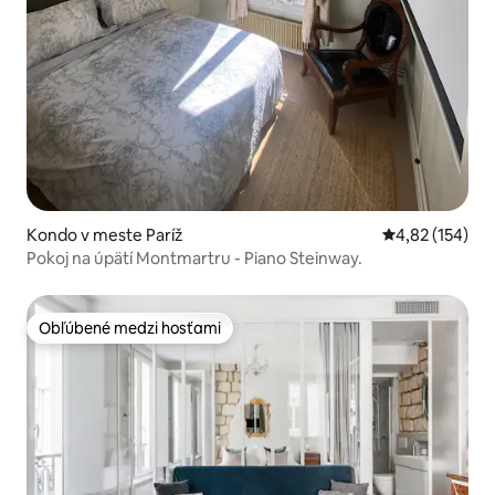
Kondo v meste Paríž
Priemerné ohod
4,82 (154)
Pokoj na úpätí Montmartru - Piano Steinway.
Obľúbené medzi hosťami
Obľúbené medzi hosťami