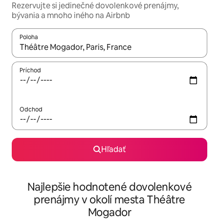
Rezervujte si jedinečné dovolenkové prenájmy,
bývania a mnoho iného na Airbnb
Poloha
Keď budú výsledky k dispozícii, môžete si ich prechádzať pom
Príchod
Odchod
Hľadať
Najlepšie hodnotené dovolenkové
prenájmy v okolí mesta Théâtre
Mogador