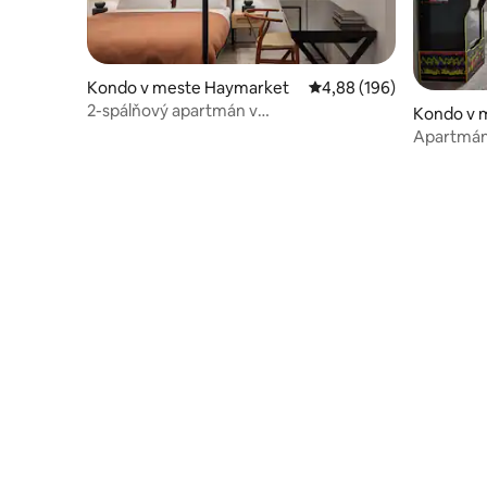
Kondo v meste Haymarket
Priemerné ohodnotenie 
4,88 (196)
2-spálňový apartmán v
Kondo v m
Haymarket/Chinatown (bezplatné
Apartmán n
parkovanie*)
Surry Hills