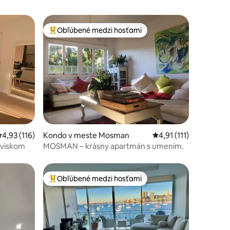
Obľúbené medzi hosťami
Najobľúbenejšie medzi hosťami
otení: 435
riemerné ohodnotenie 4,93 z 5, počet hodnotení: 116
4,93 (116)
Kondo v meste Mosman
Priemerné ohodnotenie
4,91 (111)
oviskom
MOSMAN – krásny apartmán s umením.
Obľúbené medzi hosťami
Najobľúbenejšie medzi hosťami