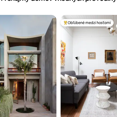
Obľúbené medzi hosťami
Najobľúbenejšie medzi hosťami