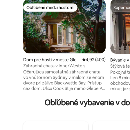
Obľúbené medzi hosťami
Superhos
Obľúbené medzi hosťami
Superhos
Dom pre hostí v meste Gleb
Priemerné ohodnotenie 
4,92 (400)
Bývanie 
e
wn
Záhradná chata v InnerWeste s
Štýlová te
výhľadom na vodu
Newtownu
Očarujúca samostatná záhradná chata
Pokojná t
vo vnútornom Sydney v malom zelenom
Len 8 mi
dvore pri zálive Blackwattle Bay. Prístup
obchodov a
cez dom. Ulica Cook St je mimo Glebe Pt
minút jaz
Rd s kaviarňami, krčmami,
Predstavu
kníhkupectvami, vybavením a nákupným
posteľou 
Obľúbené vybavenie v do
centrom Broadway. 10 minút chôdze cez
vnútorná 
park k TramSheds. Trajekt do Barangaroo
záhrada s
v dolnej časti cesty. Autobusy,
jedálenský
rýchlodráha na rybné trhy, Darling
televízia 
Harbour, trhy, centrum. Univerzity v
- 10 minú