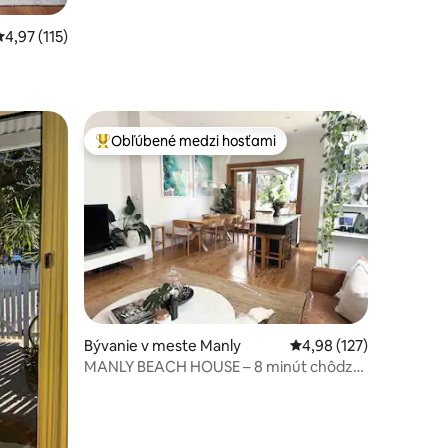
Priemerné ohodnotenie 4,97 z 5, počet hodnotení: 115
4,97 (115)
otení: 82
Obľúbené medzi hosťami
Najobľúbenejšie medzi hosťami
tení: 187
Bývanie v meste Manly
Priemerné ohodnotenie
4,98 (127)
MANLY BEACH HOUSE – 8 minút chôdze
od pláže Manly!