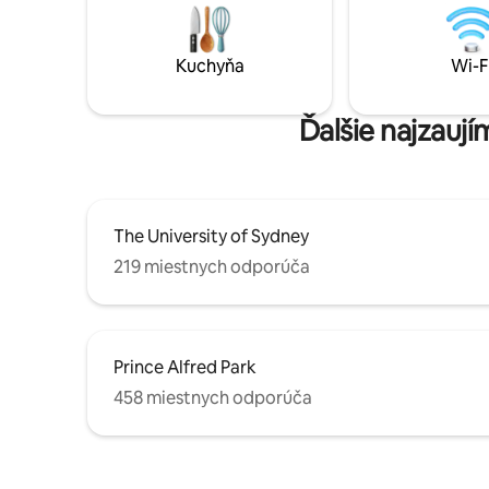
blízkosti. Priateľskí susedia, papagáji,
v blízkost
vačice, kookaburry. Šťastný pes, majiteľ
stanice * Tichá úzka ulica s nepretržitým
na mieste. Vyspia sa tu 3 osoby, ale
parkovan
Kuchyňa
Wi-F
najpohodlnejšie sa tam vyspia 2.
Ďalšie najzaují
The University of Sydney
219 miestnych odporúča
Prince Alfred Park
458 miestnych odporúča