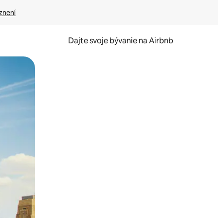
znení
Dajte svoje bývanie na Airbnb
kúmať pomocou dotykových gest či potiahnutia prstom.