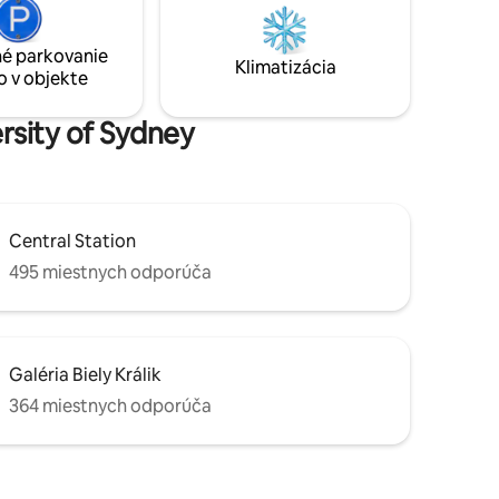
hornú záhradu s výhľadom na celú
l mesta a
miestnu oblasť. Strecha má stoly, stoličky
o pokojnej
a salónik pre vašu rannú kávu!
é parkovanie
nene a
Klimatizácia
o v objekte
sti.
ersity of Sydney
Central Station
495 miestnych odporúča
Galéria Biely Králik
364 miestnych odporúča