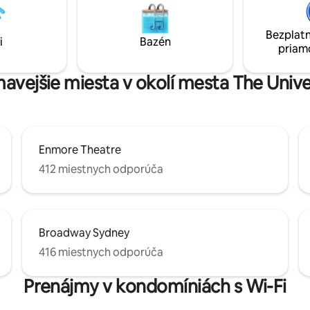
i verejnej dopravy/železničnej
obdivovaní nekonečných svetie
hviezdnej nočnej oblohy. V tejt
ím.
Bezplatn
atmosfére sa budete cítiť uvoľ
i
Bazén
priam
zabudnete na všetky svoje staro
mavejšie miesta v okolí mesta The Univ
Enmore Theatre
412 miestnych odporúča
Broadway Sydney
416 miestnych odporúča
Prenájmy v kondomíniách s Wi-Fi