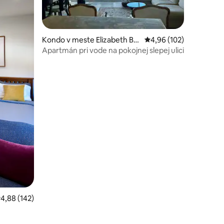
Kondo v meste Elizabeth Ba
Priemerné ohodnotenie
4,96 (102)
y
Apartmán pri vode na pokojnej slepej ulici
otení: 120
riemerné ohodnotenie 4,88 z 5, počet hodnotení: 142
4,88 (142)
e