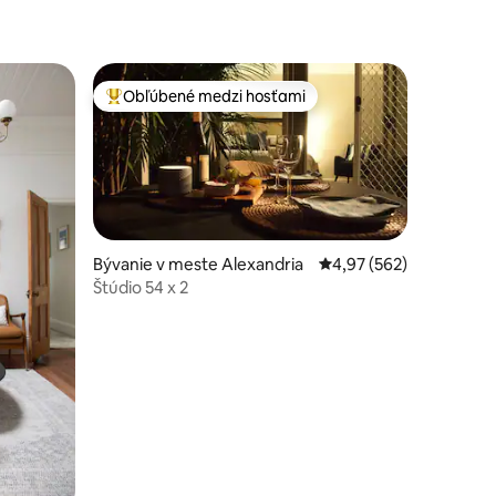
Obľúbené medzi hosťami
Najobľúbenejšie medzi hosťami
Bývanie v meste Alexandria
Priemerné ohodnotenie 
4,97 (562)
Štúdio 54 x 2