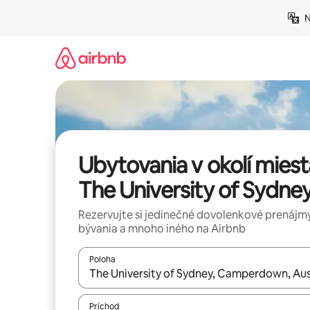
Preskočiť
N
na
obsah.
Ubytovania v okolí miest
The University of Sydne
Rezervujte si jedinečné dovolenkové prenájmy
bývania a mnoho iného na Airbnb
Poloha
Keď budú výsledky k dispozícii, môžete si ich p
Príchod