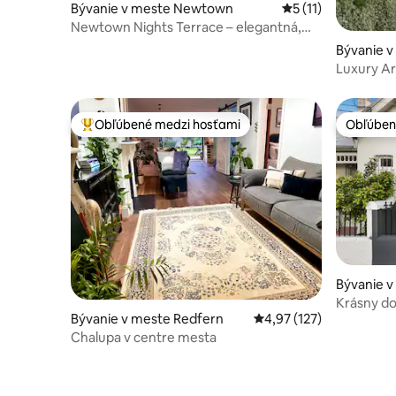
Bývanie v meste Newtown
Priemerné ohodnote
5 (11)
Newtown Nights Terrace – elegantná,
bohémska a centrálna!
Bývanie 
n
Luxury Ar
New Ho
Obľúbené medzi hosťami
Obľúben
Najobľúbenejšie medzi hosťami
Obľúben
Bývanie 
Krásny do
Bývanie v meste Redfern
Priemerné ohodnotenie 
4,97 (127)
Newtown
Chalupa v centre mesta