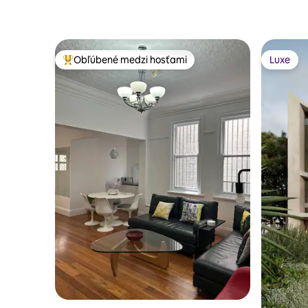
Obľúbené medzi hosťami
Luxe
Najobľúbenejšie medzi hosťami
Luxe