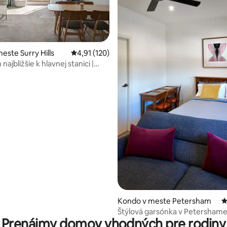
4,88 z 5, počet hodnotení: 196
este Surry Hills
Priemerné ohodnotenie 4,91 z 5, počet hodn
4,91 (120)
ajbližšie k hlavnej stanici |
Kondo v meste Petersham
P
Štýlová garsónka v Petersham
Prenájmy domov vhodných pre rodiny