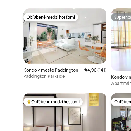
Obľúbené medzi hosťami
Superhos
Obľúbené medzi hosťami
Superhos
Kondo v meste Paddington
Priemerné ohodnotenie 
4,96 (141)
Paddington Parkside
Kondo v 
Apartmán 
BEZPLAT
Obľúbené medzi hosťami
Obľúben
Najobľúbenejšie medzi hosťami
Obľúben