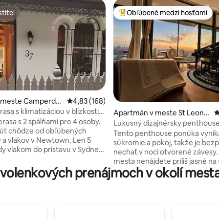
titeľ
Obľúbené medzi hosťami
titeľ
Najobľúbenejšie medzi hosťami
4,92 z 5, počet hodnotení: 400
v meste Camperdo
Priemerné ohodnotenie 4,83 z 5, počet hodno
4,83 (168)
rasa s klimatizáciou v blízkosti
Apartmán v meste St Leona
P
, vlak do mesta
erasa s 2 spálňami pre 4 osoby.
rds
Luxusný dizajnérsky penthous
nút chôdze od obľúbených
s 1 spálňou•Výhľad na panorám
Tento penthouse ponúka vynikajúce
 vlakov v Newtown. Len 5
mesta•Parkovanie
súkromie a pokoj, takže je bez
dy vlakom do prístavu v Sydney
nechať v noci otvorené závesy.
jeme: * 2 spálne s manželskou
mesta nenájdete príliš jasné na 
* plne vybavená kuchyňa *
volenkových prenájmoch v okolí mesta 
ale namiesto toho si vychutnát
práčka * krásna, slnečná
očarujúcu mestskú scenériu
 átriom * samostatný obývací a
pripomínajúce scény z televízn
 priestor * inteligentná
Streamujte klavírnu hudbu cez
so službou Netflix atď. * Wi-Fi * 5
Bluetooth, zapáľte si aromatick
t chôdze do centra Newtownu *
nalejte si pohár vína a oddýchnit