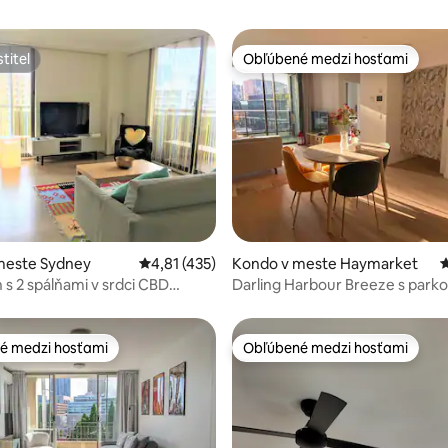
titeľ
Obľúbené medzi hosťami
titeľ
Obľúbené medzi hosťami
4,96 z 5, počet hodnotení: 141
meste Sydney
Priemerné ohodnotenie 4,81 z 5, počet hodn
4,81 (435)
Kondo v meste Haymarket
P
s 2 spálňami v srdci CBD
Darling Harbour Breeze s park
NÉ PARKOVACIE MIESTO
é medzi hosťami
Obľúbené medzi hosťami
é medzi hosťami
Obľúbené medzi hosťami