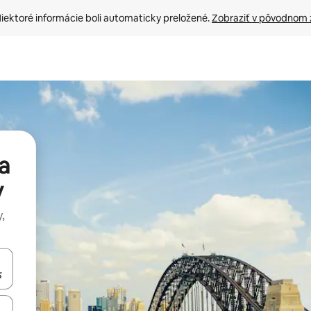
iektoré informácie boli automaticky preložené. 
Zobraziť v pôvodnom 
a
y
,
rechádzať pomocou klávesov so šípkami nahor a nadol alebo ich pres