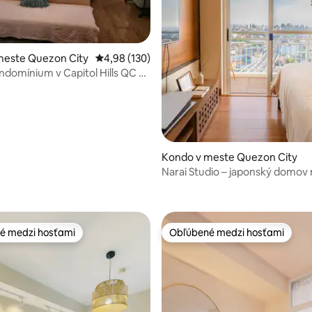
 4,97 z 5, počet hodnotení: 38
meste Quezon City
Priemerné ohodnotenie 4,98 z 5, počet hodno
4,98 (130)
ndomínium v Capitol Hills QC s
etflixom
Kondo v meste Quezon City
Narai Studio – japonský domov
meste
é medzi hosťami
Obľúbené medzi hosťami
é medzi hosťami
Obľúbené medzi hosťami