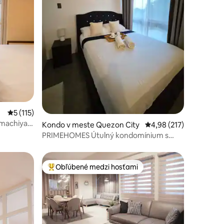
tení: 130
Priemerné ohodnotenie 5 z 5, počet hodnotení: 115
5 (115)
 machiya v
Kondo v meste Quezon City
Priemerné ohodnotenie
4,98 (217)
PRIMEHOMES Útulný kondomínium s
kuchynským vybavením
Obľúbené medzi hosťami
Najobľúbenejšie medzi hosťami