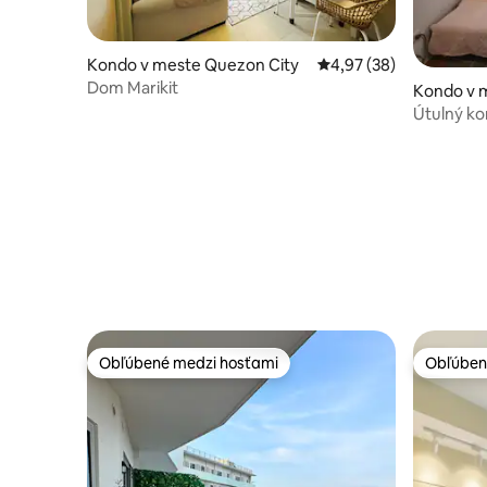
Kondo v meste Quezon City
Priemerné ohodnotenie
4,97 (38)
Dom Marikit
Kondo v 
Útulný ko
Wi-Fi a N
Obľúbené medzi hosťami
Obľúben
Obľúbené medzi hosťami
Obľúben