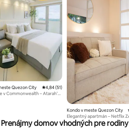
nie 5 z 5, počet hodnotení: 12
meste Quezon City
Priemerné ohodnotenie 4,84 z 5, počet hod
4,84 (51)
ie v Commonwealth – Atarah's
Kondo v meste Quezon City
Elegantný apartmán – Netfli
Prenájmy domov vhodných pre rodiny
| Stolové hry | KTV | Bazén