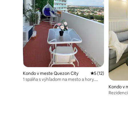
Kondo v meste Quezon City
Priemerné ohodnote
5 (12)
1 spálňa s výhľadom na mesto a hory.
Bezplatný prístup do bazéna
Kondo v 
Rezidenc
Place