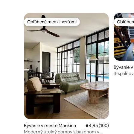
Obľúbené medzi hosťami
Obľúben
Obľúbené medzi hosťami
Obľúben
Bývanie v
y
3-spálňov
Bývanie v meste Marikina
Priemerné ohodnotenie 
4,95 (100)
Moderný útulný domov s bazénom v