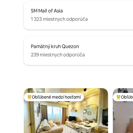
SM Mall of Asia
1 323 miestnych odporúča
Pamätný kruh Quezon
239 miestnych odporúča
Obľúbené medzi hosťami
Obľúb
Najobľúbenejšie medzi hosťami
Najobľúb