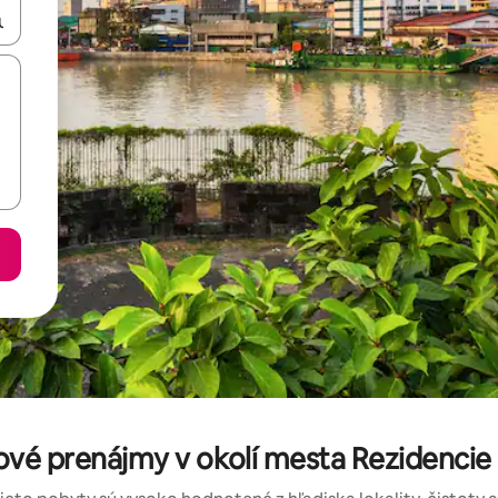
rechádzať pomocou klávesov so šípkami nahor a nadol alebo ich pres
ové prenájmy v okolí mesta Rezidenc