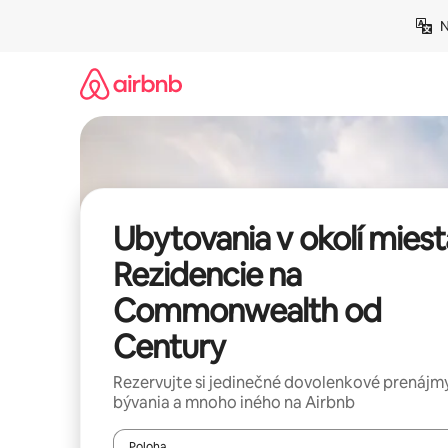
Preskočiť
N
na
obsah.
Ubytovania v okolí miest
Rezidencie na
Commonwealth od
Century
Rezervujte si jedinečné dovolenkové prenájmy
bývania a mnoho iného na Airbnb
Poloha