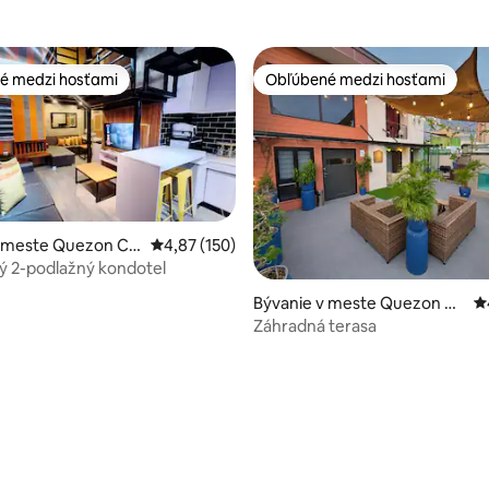
é medzi hosťami
Obľúbené medzi hosťami
é medzi hosťami
Obľúbené medzi hosťami
 meste Quezon Cit
Priemerné ohodnotenie 4,87 z 5, počet hodn
4,87 (150)
ý 2-podlažný kondotel
Bývanie v meste Quezon Ci
P
ty
Záhradná terasa
4,95 z 5, počet hodnotení: 100