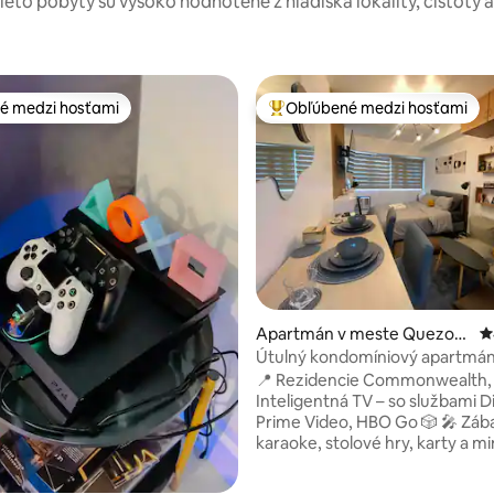
tieto pobyty sú vysoko hodnotené z hľadiska lokality, čistoty 
é medzi hosťami
Obľúbené medzi hosťami
é medzi hosťami
Najobľúbenejšie medzi hosťami
4,93 z 5, počet hodnotení: 204
Apartmán v meste Quezon
P
City
Útulný kondomíniový apartmán
Quezon City
📍 Rezidencie Commonwealth, Q
Inteligentná TV – so službami D
Prime Video, HBO Go 🎲 🎤 Záb
karaoke, stolové hry, karty a mi
hry 🏊‍♂️ Bazén na dĺžky a detský
bezplatný vstup 🏋️‍♀️Posilňovňa