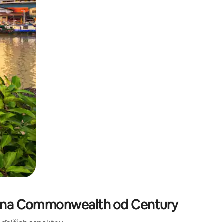
kúmať pomocou dotykových gest či potiahnutia prstom.
ie na Commonwealth od Century