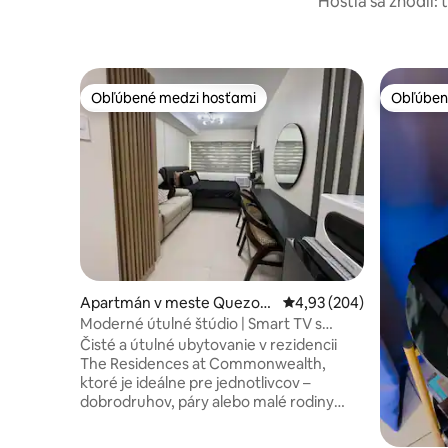
Hostia sa zhodli: 
Obľúbené medzi hosťami
Obľúben
Obľúbené medzi hosťami
Obľúben
Apartmán v meste Quezon
Priemerné ohodnotenie 
4,93 (204)
City
Moderné útulné štúdio | Smart TV s
Netflixom a Disney+
Čisté a útulné ubytovanie v rezidencii
The Residences at Commonwealth,
ktoré je ideálne pre jednotlivcov –
dobrodruhov, páry alebo malé rodiny
hľadajúce relaxačný pobyt. Vychutnajte
si pohodlnú menšiu manželskú posteľ,