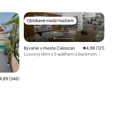
Obľúbené medzi hosťami
Obľúbené medzi hosťami
Bývanie v meste Caloocan
Priemerné ohodnotenie
4,98 (121)
Luxusný dom s 3 spálňami a bazénom
Caloocan | Mateo's Hideaway
otení: 150
riemerné ohodnotenie 4,89 z 5, počet hodnotení: 346
4,89 (346)