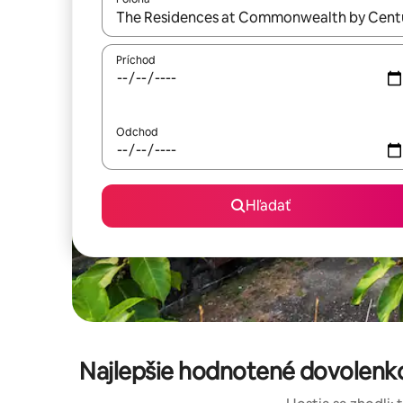
Keď budú výsledky k dispozícii, môžete si ich p
Príchod
Odchod
Hľadať
Najlepšie hodnotené dovolenk