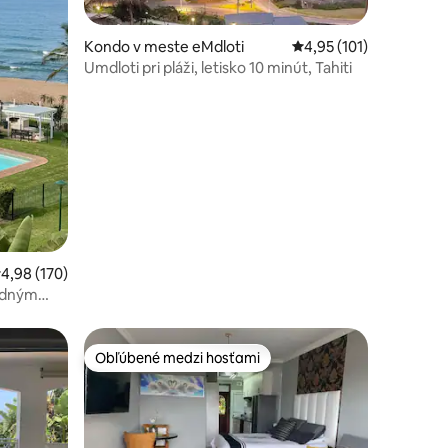
Kondo v meste eMdloti
Priemerné ohodnotenie
4,95 (101)
Umdloti pri pláži, letisko 10 minút, Tahiti
otení: 145
riemerné ohodnotenie 4,98 z 5, počet hodnotení: 170
4,98 (170)
radným
Obľúbené medzi hosťami
Obľúbené medzi hosťami