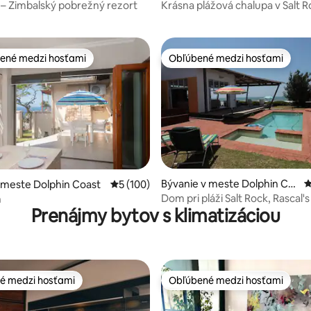
st
se – Zimbalský pobrežný rezort
Krásna plážová chalupa v Salt 
ené medzi hosťami
Obľúbené medzi hosťami
enejšie medzi hosťami
Obľúbené medzi hosťami
4,95 z 5, počet hodnotení: 103
Bývanie v meste Dolphin Co
P
 meste Dolphin Coast
Priemerné ohodnotenie 5 z 5, počet hodno
5 (100)
ast
Dom pri pláži Salt Rock, Rascal's
n
Prenájmy bytov s klimatizáciou
é medzi hosťami
Obľúbené medzi hosťami
é medzi hosťami
Obľúbené medzi hosťami