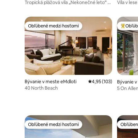
Tropická plážová vila „Nekonečné leto“ v
Vila v le
Umdloti
Obľúbené medzi hosťami
Obľúb
Obľúbené medzi hosťami
Najobľúb
Bývanie v meste eMdloti
Priemerné ohodnotenie 
4,95 (103)
Bývanie v
40 North Beach
5 On Alle
Obľúbené medzi hosťami
Obľúben
Obľúbené medzi hosťami
Obľúben