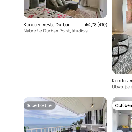
Kondo v meste Durban
Priemerné ohodnotenie 
4,78 (410)
Nábrežie Durban Point, štúdio s
výhľadom na útulný prístav
Kondo v 
Ubytujte s
Superhostiteľ
Obľúben
Superhostiteľ
Obľúben