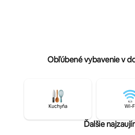
luxusnom apartmáne s posteľou King a v
prírodný
izbe s dvoma jednolôžkovými posteľami.
reštaurácií a kavi
Vďaka prémiovej posteľnej bielizni a
DSTV, ply
plážovým uterákom je každý detail
službu (o
pripravený na váš dokonalý pobyt pri
energia.
mori.
Obľúbené vybavenie v do
Kuchyňa
Wi-F
Ďalšie najzauj