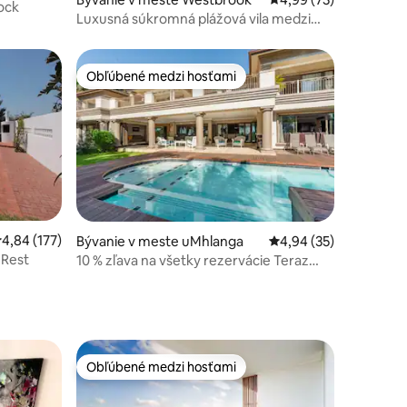
Rock
Luxusná súkromná plážová vila medzi
Umdloti Ballito
Obľúbené medzi hosťami
Obľúbené medzi hosťami
riemerné ohodnotenie 4,84 z 5, počet hodnotení: 177
4,84 (177)
tení: 100
Bývanie v meste uMhlanga
Priemerné ohodnotenie
4,94 (35)
 Rest
10 % zľava na všetky rezervácie Teraz
špeciálna ponuka
Obľúbené medzi hosťami
Obľúbené medzi hosťami