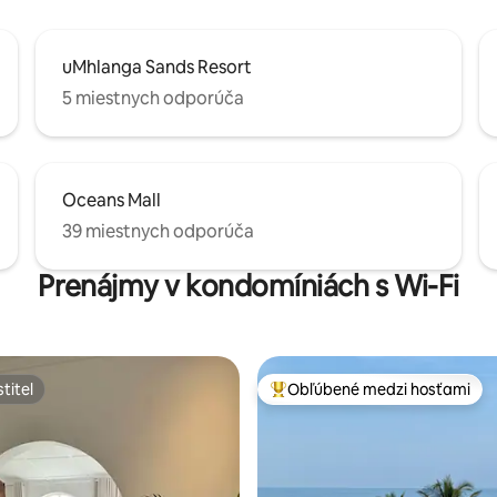
uMhlanga Sands Resort
5 miestnych odporúča
Oceans Mall
39 miestnych odporúča
Prenájmy v kondomíniách s Wi-Fi
titeľ
Obľúbené medzi hosťami
titeľ
Najobľúbenejšie medzi hosťami