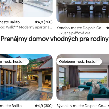
4,85 z 5, počet hodnotení: 142
este Ballito
Priemerné ohodnotenie 4,8 z 5, počet hodno
4,8 (260)
od Walk*** Moderný apartmán
Kondo v meste Dolphin Coa
P
by
st
Luxusná plážová vila
Prenájmy domov vhodných pre rodiny
é medzi hosťami
Obľúbené medzi hosťami
é medzi hosťami
Obľúbené medzi hosťami
 4,79 z 5, počet hodnotení: 38
 meste Ballito
Priemerné ohodnotenie 4,9 z 5, počet hodno
4,9 (300)
Bývanie v meste Dolphin Coa