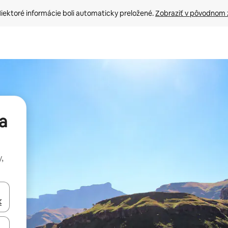
iektoré informácie boli automaticky preložené. 
Zobraziť v pôvodnom 
a
,
rechádzať pomocou klávesov so šípkami nahor a nadol alebo ich pres