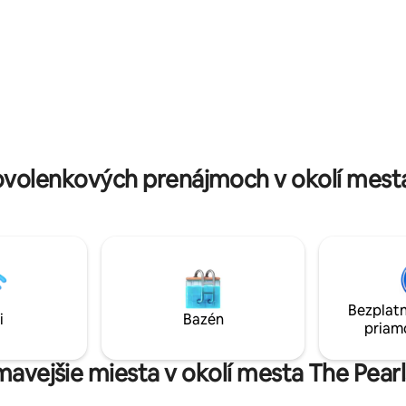
mi chodníkmi a množstvom
dedinka ponúka reštaurácie a ž
arní. Bývanie ponúka aj
ktoré ožívajú v noci.
nový gril a dennú upratovaciu
krem Nedeľa) a záložná solárna
volenkových prenájmoch v okolí mest
Bezplatn
i
Bazén
priam
ímavejšie miesta v okolí mesta The Pea