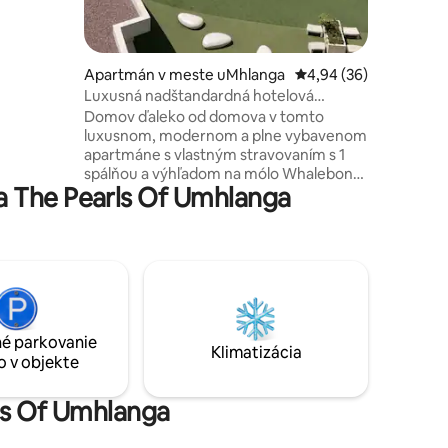
ivé puby,
Apartmán v meste uMhlanga
Priemerné ohodnotenie
4,94 (36)
Luxusná nadštandardná hotelová
jednotka s 1 spálňou v The Pearls
Domov ďaleko od domova v tomto
luxusnom, modernom a plne vybavenom
apartmáne s vlastným stravovaním s 1
spálňou a výhľadom na mólo Whalebone.
a The Pearls Of Umhlanga
Žiadne zaťaženie!! Budova má generátor,
ktorý napája celú budovu počas
nakladania. Moderné a špičkové
spotrebiče. Úžasný výhľad na oceán s
masívnym balkónom. DStv Compact,
Uncapped WiFi and central ac in the
entire apartment. Uteráky do bazéna,
kúpeľňa a kuchynské vybavenie sú k
é parkovanie
dispozícii. Zabezpečené tajné parkovanie
Klimatizácia
o v objekte
s 24-hodinovou bezpečnostnou službou.
rls Of Umhlanga