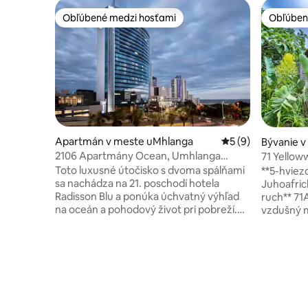
Obľúbené medzi hosťami
Obľúben
Obľúbené medzi hosťami
Obľúben
Apartmán v meste uMhlanga
Priemerné ohodnot
5 (9)
Bývanie v
ast
2106 Apartmány Ocean, Umhlanga
71 Yellow
Rocks
Toto luxusné útočisko s dvoma spálňami
**5-hviez
sa nachádza na 21. poschodí hotela
Juhoafric
Radisson Blu a ponúka úchvatný výhľad
ruch** 71
na oceán a pohodový život pri pobreží.
vzdušný 
Využite modernú, plne vybavenú
život. Na
kuchyňu a štýlový salónik alebo si
rezorte Zi
doprajte prvotriedne hotelové vybavenie
môže poc
a stravovanie priamo na mieste.
vrátane g
Apartmán sa nachádza len kúsok od
5 bazénov
najlepších pláží a obchodov v Umhlange a
šmýkačkam
ponúka ubytovanie pre štyri osoby v
tenisovým