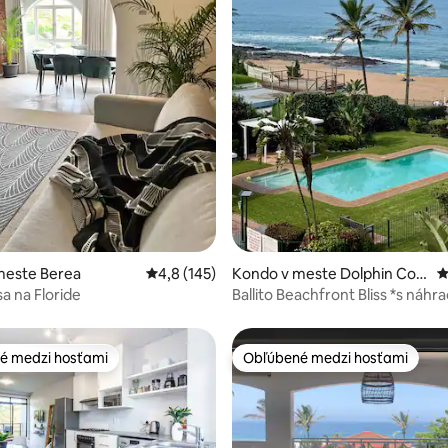
4,78 z 5, počet hodnotení: 410
meste Berea
Priemerné ohodnotenie 4,8 z 5, počet hodn
4,8 (145)
Kondo v meste Dolphin Coa
P
st
a na Floride
Ballito Beachfront Bliss *s náh
napájaním*
é medzi hosťami
Obľúbené medzi hosťami
é medzi hosťami
Obľúbené medzi hosťami