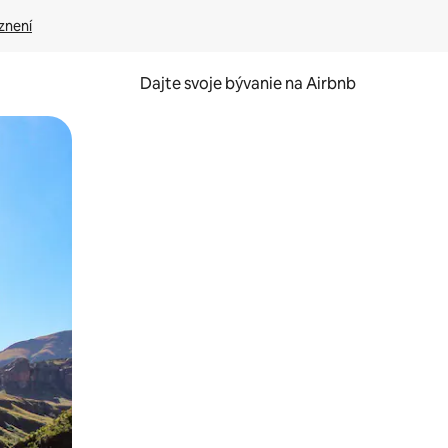
znení
Dajte svoje bývanie na Airbnb
kúmať pomocou dotykových gest či potiahnutia prstom.