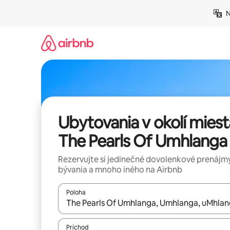
Preskočiť
N
na
obsah.
Ubytovania v okolí miest
The Pearls Of Umhlanga
Rezervujte si jedinečné dovolenkové prenájmy
bývania a mnoho iného na Airbnb
Poloha
Keď budú výsledky k dispozícii, môžete si ich p
Príchod