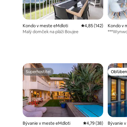
Kondo v meste eMdloti
Priemerné ohodnotenie 
4,85 (142)
Kondo v m
Malý domček na pláži Boujee
***Wynwo
pre 4 oso
Superhostiteľ
Obľúben
Superhostiteľ
Obľúben
Bývanie v meste eMdloti
Priemerné ohodnotenie
4,79 (38)
Bývanie v