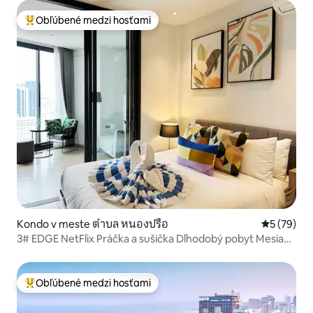
Obľúbené medzi hosťami
Najobľúbenejšie medzi hosťami
Kondo v meste ตำบล หนองปรือ
Priemerné 
5 (79)
3# EDGE NetFlix Práčka a sušička Dlhodobý pobyt Mesiac
Nájom
Obľúbené medzi hosťami
Najobľúbenejšie medzi hosťami