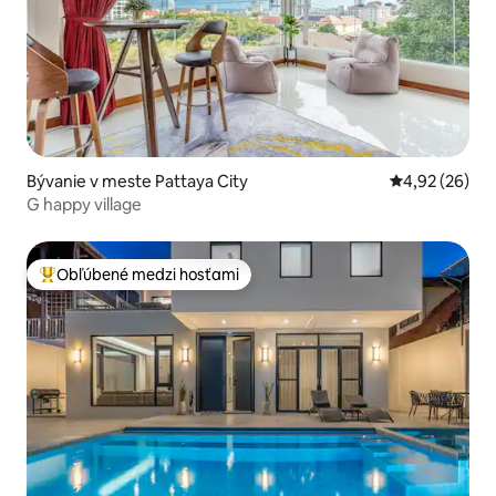
Bývanie v meste Pattaya City
Priemerné oho
4,92 (26)
G happy village
Obľúbené medzi hosťami
Najobľúbenejšie medzi hosťami