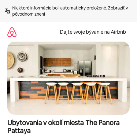
Preskočiť
Niektoré informácie boli automaticky preložené. 
Zobraziť v 
na
pôvodnom znení
obsah.
Dajte svoje bývanie na Airbnb
Ubytovania v okolí miesta The Panora
Pattaya