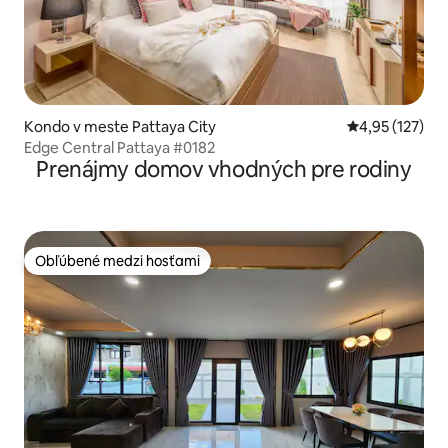
Kondo v meste Pattaya City
Priemerné ohod
4,95 (127)
Edge Central Pattaya #0182
Prenájmy domov vhodných pre rodiny
Obľúbené medzi hosťami
Obľúbené medzi hosťami