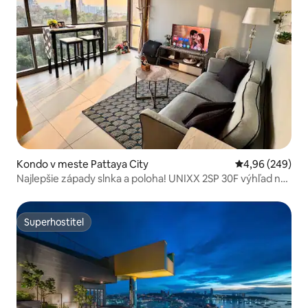
Kondo v meste Pattaya City
Priemerné ohod
4,96 (249)
Najlepšie západy slnka a poloha! UNIXX 2SP 30F výhľad na
more a hory
Superhostiteľ
Superhostiteľ