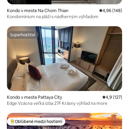
Kondo v meste Na Chom Thian
Priemerné ohod
4,96 (148)
Kondomínium na pláži s nádherným výhľadom
Superhostiteľ
Superhostiteľ
Kondo v meste Pattaya City
Priemerné oh
4,9 (127)
Edge Vzácna veľká izba 27F Krásny výhľad na more
Obľúbené medzi hosťami
Najobľúbenejšie medzi hosťami