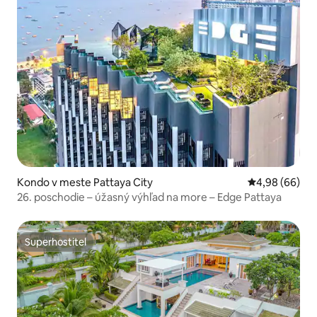
Kondo v meste Pattaya City
Priemerné oho
4,98 (66)
26. poschodie – úžasný výhľad na more – Edge Pattaya
Superhostiteľ
Superhostiteľ