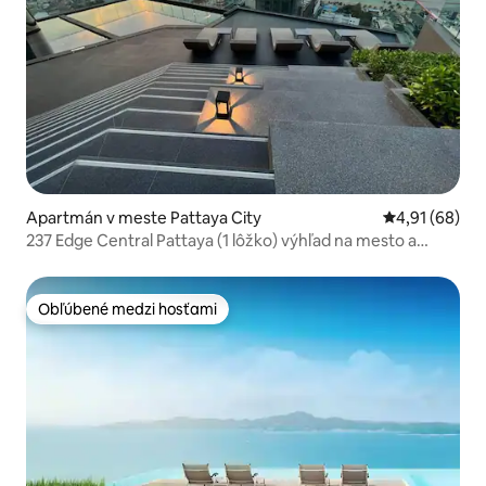
Apartmán v meste Pattaya City
Priemerné oho
4,91 (68)
237 Edge Central Pattaya (1 lôžko) výhľad na mesto a
čiastočný výhľad na more
Obľúbené medzi hosťami
Obľúbené medzi hosťami