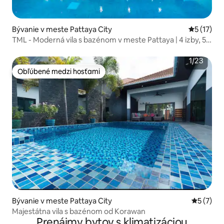
Bývanie v meste Pattaya City
Priemerné
5 (17)
TML - Moderná vila s bazénom v meste Pattaya | 4 izby, 5
kúpeľní | Profesionálny KTV súkromný salónik, kuchyňa s
otvoreným ohňom, stolný mahjong | Pohodlné bývanie
Obľúbené medzi hosťami
Obľúbené medzi hosťami
Bývanie v meste Pattaya City
Priemerné
5 (7)
Majestátna vila s bazénom od Korawan
Prenájmy bytov s klimatizáciou