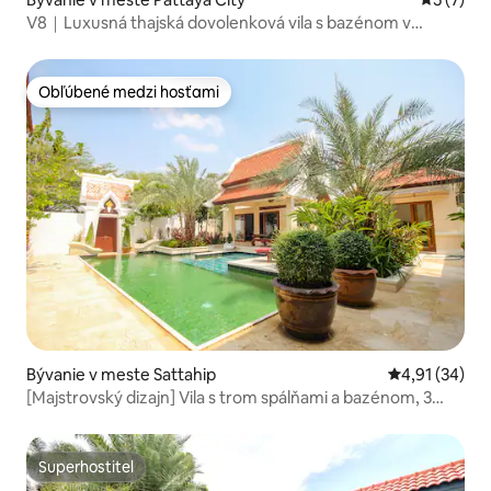
V8｜Luxusná thajská dovolenková vila s bazénom v
záhrade｜5 spální a 6 kúpeľní｜Luxusná uzavretá
komunita Thaibali v centre mesta｜Veľký spoločný
priestor｜V blízkosti pobrežia a pešej zóny
Obľúbené medzi hosťami
Obľúbené medzi hosťami
Bývanie v meste Sattahip
Priemerné oho
4,91 (34)
[Majstrovský dizajn] Vila s trom spálňami a bazénom, 3
minúty chôdze od pláže, nová ponuka
Superhostiteľ
Superhostiteľ