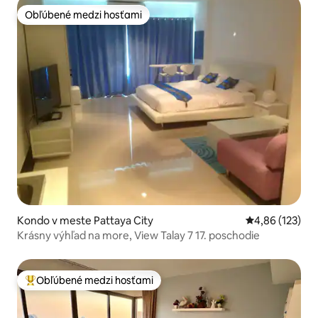
Obľúbené medzi hosťami
Obľúbené medzi hosťami
Kondo v meste Pattaya City
Priemerné ohod
4,86 (123)
Krásny výhľad na more, View Talay 7 17. poschodie
Obľúbené medzi hosťami
Najobľúbenejšie medzi hosťami