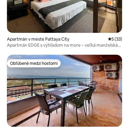
Apartmán v meste Pattaya City
Priemerné 
5 (33)
Apartmán EDGE s výhľadom na more – veľká manželská
posteľ
Obľúbené medzi hosťami
Obľúbené medzi hosťami