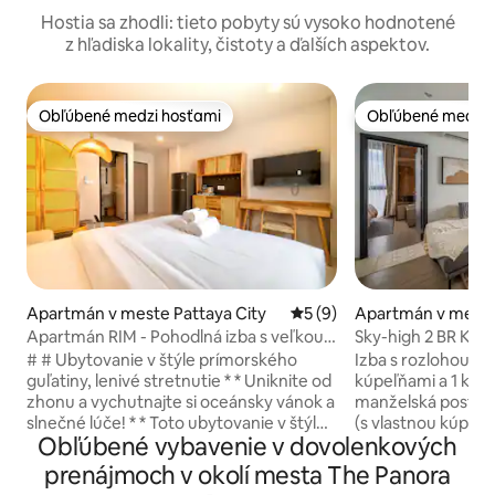
Hostia sa zhodli: tieto pobyty sú vysoko hodnotené
z hľadiska lokality, čistoty a ďalších aspektov.
Obľúbené medzi hosťami
Obľúbené medzi 
Obľúbené medzi hosťami
Obľúbené medzi 
Apartmán v meste Pattaya City
Priemerné ohodnotenie 5 z
5 (9)
Apartmán v meste
City
Apartmán RIM - Pohodlná izba s veľkou
Sky-high 2 BR Kin
posteľou
# # Ubytovanie v štýle prímorského
Izba s rozlohou 60 
guľatiny, lenivé stretnutie * * Uniknite od
kúpeľňami a 1 kuc
zhonu a vychutnajte si oceánsky vánok a
manželská posteľ 
slnečné lúče! * * Toto ubytovanie v štýle
(s vlastnou kúpeľň
Obľúbené vybavenie v dovolenkových
guľatiny, ktoré sa nachádza pri mori v
pohodlná pre 2 osoby - Bežná p
Pattaya, vám poskytne nezabudnuteľný
pre 1 ďalšiu osobu
prenájmoch v okolí mesta The Panora
dovolenkový zážitok. * * Zaujímavé
sekcii balkóna, - 