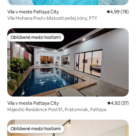
Vila v meste Pattaya City
Priemerné oho
4,99 (78)
Vila Mohana Pool v blízkosti pešej zóny, PTY
Obľúbené medzi hosťami
Obľúbené medzi hosťami
Vila v meste Pattaya City
Priemerné oho
4,92 (37)
Majestic Residence Pool 51, Pratumnak, Pattaya
Obľúbené medzi hosťami
Obľúbené medzi hosťami