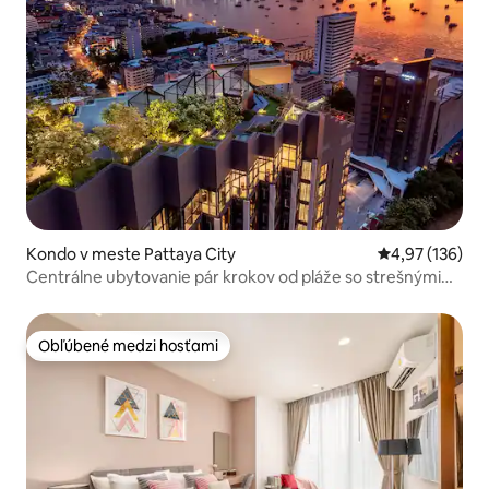
Kondo v meste Pattaya City
Priemerné ohod
4,97 (136)
Centrálne ubytovanie pár krokov od pláže so strešnými
bazénmi
Obľúbené medzi hosťami
Obľúbené medzi hosťami