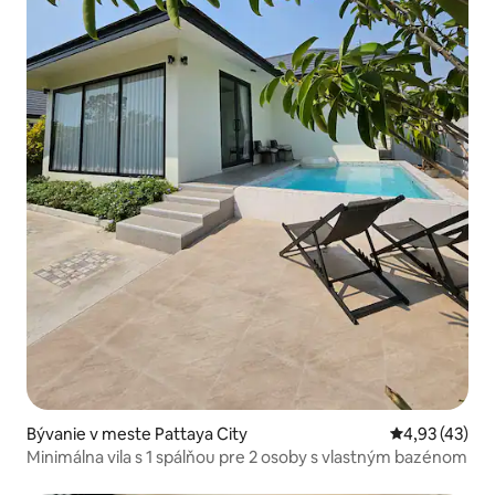
Bývanie v meste Pattaya City
Priemerné oho
4,93 (43)
Minimálna vila s 1 spálňou pre 2 osoby s vlastným bazénom