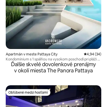
Apartmán v meste Pattaya City
Priemerné oho
4,94 (34)
Kondomínium s 1 spálňou na vysokom poschodí pri pláži s
Ďalšie skvelé dovolenkové prenájmy
úžasným výhľadom
v okolí miesta The Panora Pattaya
Obľúbené medzi hosťami
Obľúbené medzi hosťami