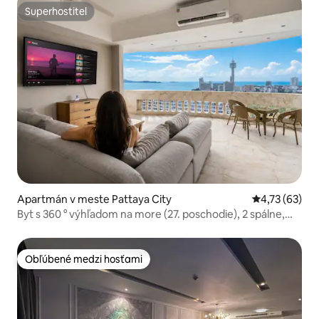
Superhostiteľ
Superhostiteľ
Apartmán v meste Pattaya City
Priemerné oho
4,73 (63)
Byt s 360 ° výhľadom na more (27. poschodie), 2 spálne,
Jomtien Beach
Obľúbené medzi hosťami
Obľúbené medzi hosťami