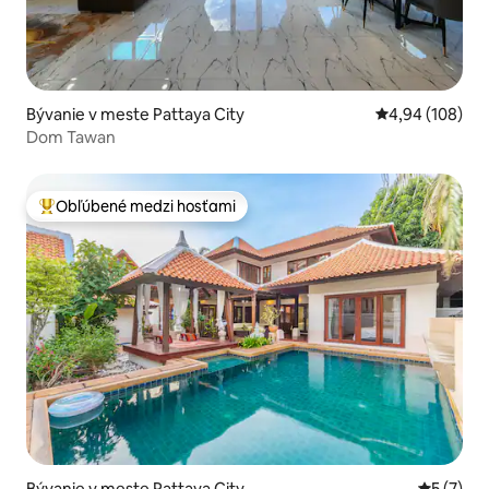
Bývanie v meste Pattaya City
Priemerné ohod
4,94 (108)
Dom Tawan
Obľúbené medzi hosťami
Najobľúbenejšie medzi hosťami
Bývanie v meste Pattaya City
Priemerné
5 (7)