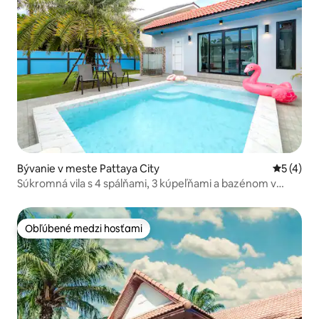
Bývanie v meste Pattaya City
Priemerné
5 (4)
Súkromná vila s 4 spálňami, 3 kúpeľňami a bazénom v
Pattayi
Obľúbené medzi hosťami
Obľúbené medzi hosťami