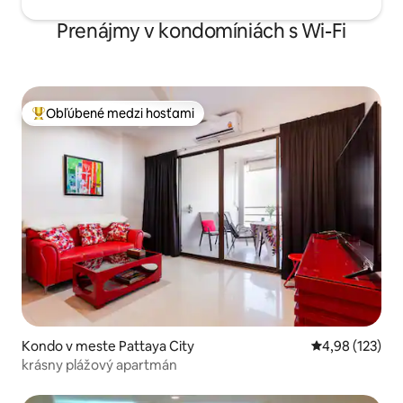
Prenájmy v kondomíniách s Wi-Fi
Obľúbené medzi hosťami
Najobľúbenejšie medzi hosťami
Kondo v meste Pattaya City
Priemerné ohod
4,98 (123)
krásny plážový apartmán