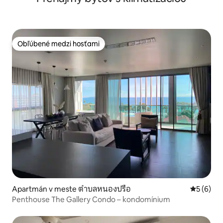
Obľúbené medzi hosťami
Obľúbené medzi hosťami
Apartmán v meste ตำบลหนองปรือ
Priemerné
5 (6)
Penthouse The Gallery Condo – kondomínium