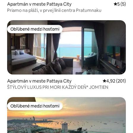
Apartmán v meste Pattaya City
Priemerné
5 (5)
Priamo na pláži, v prvej línii centra Pratumnaku
Obľúbené medzi hosťami
Obľúbené medzi hosťami
Apartmán v meste Pattaya City
Priemerné ohod
4,92 (201)
ŠTÝLOVÝ LUXUS PRI MORI KAŽDÝ DEŇ* JOMTIEN
Obľúbené medzi hosťami
Obľúbené medzi hosťami