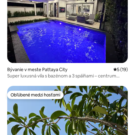
Bývanie v meste Pattaya City
Priemerné 
5 (19)
Super luxusná vila s bazénom a 3 spálňami – centrum
mesta Pattaya 8
Obľúbené medzi hosťami
Obľúbené medzi hosťami