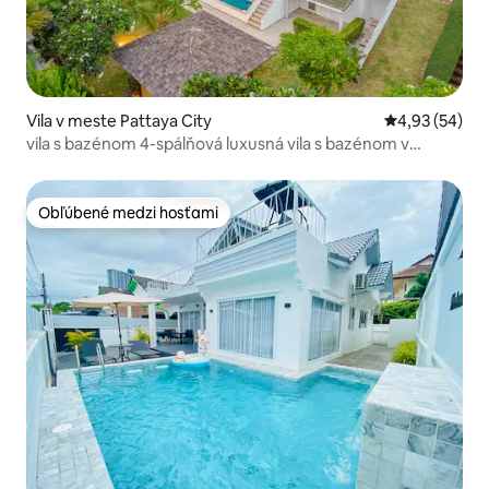
Vila v meste Pattaya City
Priemerné oho
4,93 (54)
vila s bazénom 4-spálňová luxusná vila s bazénom v
Patongu Nová rekonštrukcia, 15 minút od pešej zóny
Obľúbené medzi hosťami
Obľúbené medzi hosťami