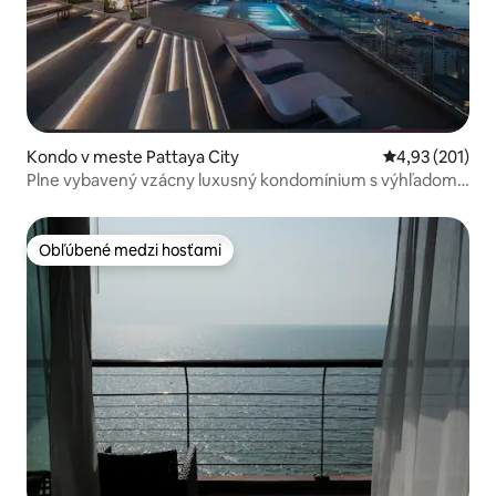
Kondo v meste Pattaya City
Priemerné ohod
4,93 (201)
Plne vybavený vzácny luxusný kondomínium s výhľadom
na oceán
Obľúbené medzi hosťami
Obľúbené medzi hosťami