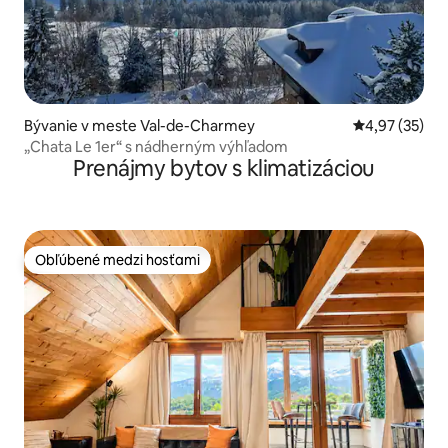
Bývanie v meste Val-de-Charmey
Priemerné oho
4,97 (35)
„Chata Le 1er“ s nádherným výhľadom
Prenájmy bytov s klimatizáciou
Obľúbené medzi hosťami
Obľúbené medzi hosťami