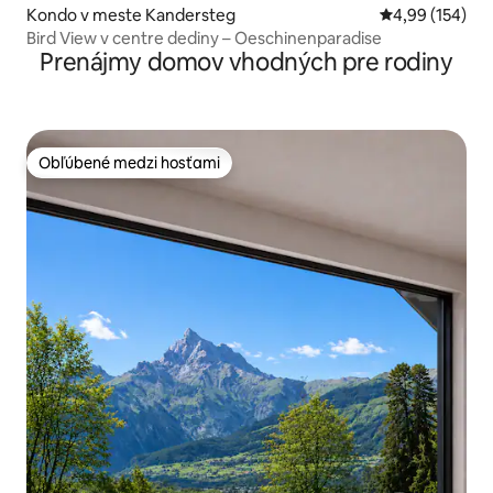
Kondo v meste Kandersteg
Priemerné ohod
4,99 (154)
Bird View v centre dediny – Oeschinenparadise
Prenájmy domov vhodných pre rodiny
Obľúbené medzi hosťami
Obľúbené medzi hosťami