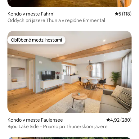
Kondo v meste Fahrni
Priemerné 
5 (118)
Oddych pri jazere Thun a v regióne Emmental
Obľúbené medzi hosťami
Obľúbené medzi hosťami
Kondo v meste Faulensee
Priemerné ohod
4,92 (280)
Bijou Lake Side – Priamo pri Thunerskom jazere