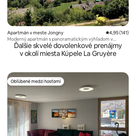
Apartmán v meste Jongny
Priemerné oho
4,95 (141)
Moderný apartmán s panoramatickým výhľadom v
Ďalšie skvelé dovolenkové prenájmy
blízkosti Montreux
v okolí miesta Kúpele La Gruyère
Obľúbené medzi hosťami
Obľúbené medzi hosťami