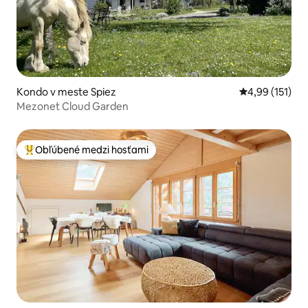
Kondo v meste Spiez
Priemerné oho
4,99 (151)
Mezonet Cloud Garden
Obľúbené medzi hosťami
Najobľúbenejšie medzi hosťami