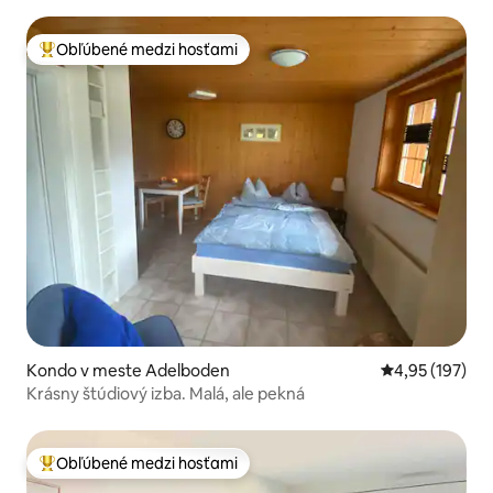
Obľúbené medzi hosťami
Najobľúbenejšie medzi hosťami
Kondo v meste Adelboden
Priemerné ohod
4,95 (197)
Krásny štúdiový izba. Malá, ale pekná
Obľúbené medzi hosťami
Najobľúbenejšie medzi hosťami