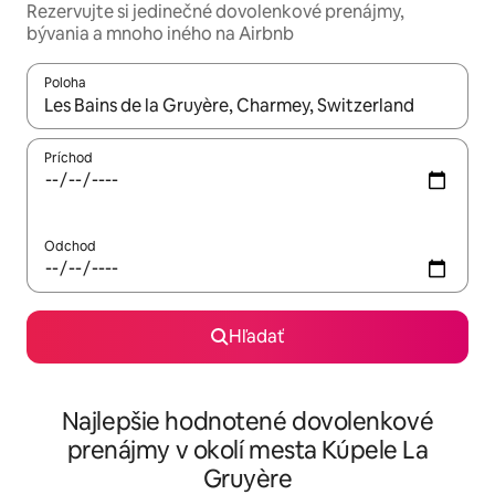
Rezervujte si jedinečné dovolenkové prenájmy,
bývania a mnoho iného na Airbnb
Poloha
Keď budú výsledky k dispozícii, môžete si ich prechádzať pom
Príchod
Odchod
Hľadať
Najlepšie hodnotené dovolenkové
prenájmy v okolí mesta Kúpele La
Gruyère