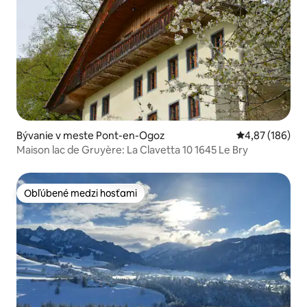
Bývanie v meste Pont-en-Ogoz
Priemerné ohod
4,87 (186)
Maison lac de Gruyère: La Clavetta 10 1645 Le Bry
Obľúbené medzi hosťami
Obľúbené medzi hosťami