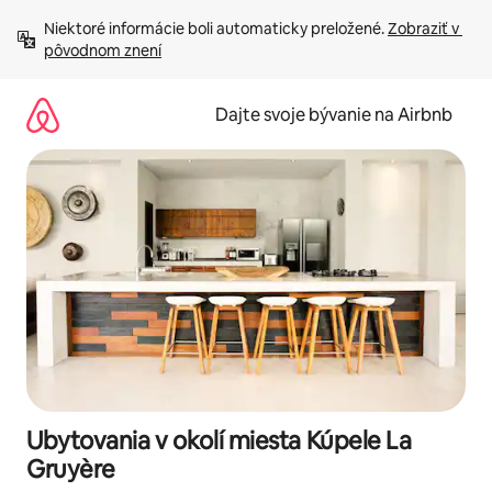
Preskočiť
Niektoré informácie boli automaticky preložené. 
Zobraziť v 
na
pôvodnom znení
obsah.
Dajte svoje bývanie na Airbnb
Ubytovania v okolí miesta Kúpele La
Gruyère