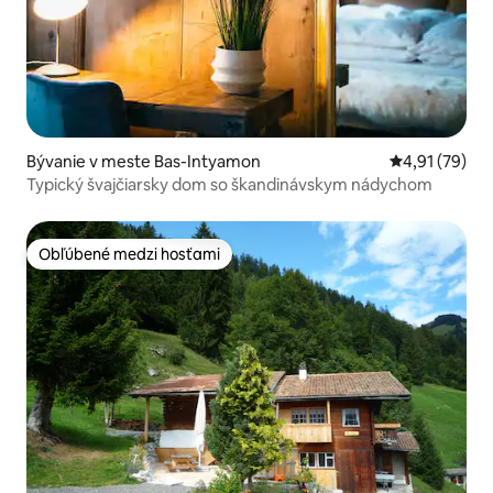
Bývanie v meste Bas-Intyamon
Priemerné oho
4,91 (79)
Typický švajčiarsky dom so škandinávskym nádychom
Obľúbené medzi hosťami
Obľúbené medzi hosťami