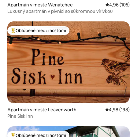
Apartmán v meste Wenatchee
Priemerné ohod
4,96 (105)
Luxusný apartmán v pivnici so súkromnou vírivkou
Obľúbené medzi hosťami
Najobľúbenejšie medzi hosťami
Apartmán v meste Leavenworth
Priemerné ohod
4,98 (198)
Pine Sisk Inn
Obľúbené medzi hosťami