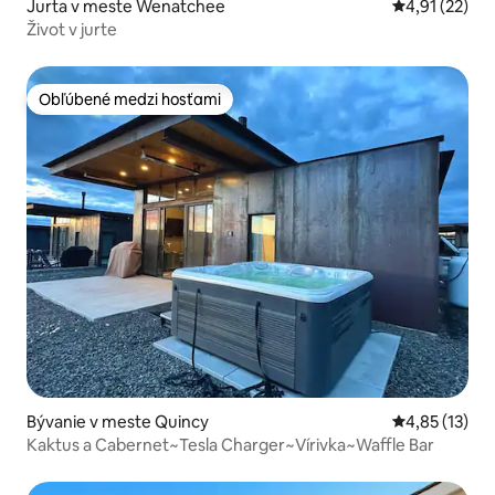
Jurta v meste Wenatchee
Priemerné oh
4,91 (22)
Život v jurte
Obľúbené medzi hosťami
Obľúbené medzi hosťami
Bývanie v meste Quincy
Priemerné oh
4,85 (13)
Kaktus a Cabernet~Tesla Charger~Vírivka~Waffle Bar