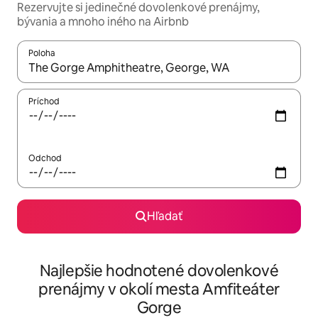
Rezervujte si jedinečné dovolenkové prenájmy,
bývania a mnoho iného na Airbnb
Poloha
Keď budú výsledky k dispozícii, môžete si ich prechádzať pom
Príchod
Odchod
Hľadať
Najlepšie hodnotené dovolenkové
prenájmy v okolí mesta Amfiteáter
Gorge