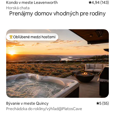
Kondo v meste Leavenworth
Priemerné ohod
4,94 (143)
Horská chata
Prenájmy domov vhodných pre rodiny
Obľúbené medzi hosťami
Najobľúbenejšie medzi hosťami
Bývanie v meste Quincy
Priemerné 
5 (55)
Prechádzka do rokliny/výhľad@PlatosCave