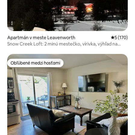
Apartmán v meste Leavenworth
Priemerné o
5 (170)
Snow Creek Loft: 2 minú mestečko, vírivka, výhľad na
hory
Obľúbené medzi hosťami
Obľúbené medzi hosťami