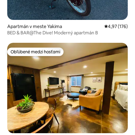
Apartmán v meste Yakima
Priemerné ohod
4,97 (176)
BED & BAR@The Dive! Moderný apartmán B
Obľúbené medzi hosťami
Obľúbené medzi hosťami