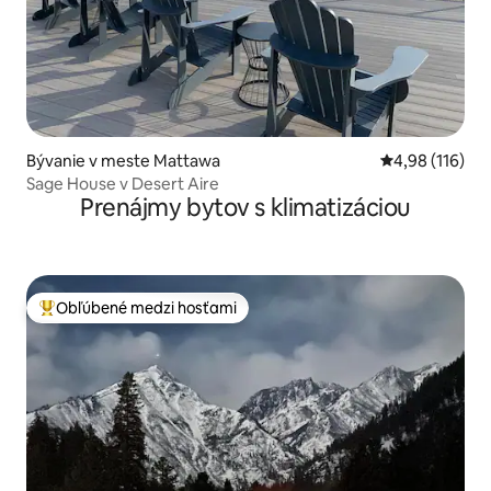
Bývanie v meste Mattawa
Priemerné ohod
4,98 (116)
Sage House v Desert Aire
Prenájmy bytov s klimatizáciou
Obľúbené medzi hosťami
Najobľúbenejšie medzi hosťami