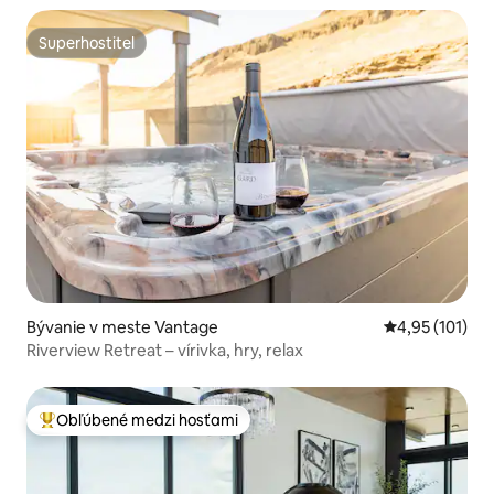
Superhostiteľ
Superhostiteľ
Bývanie v meste Vantage
Priemerné oho
4,95 (101)
Riverview Retreat – vírivka, hry, relax
Obľúbené medzi hosťami
Najobľúbenejšie medzi hosťami