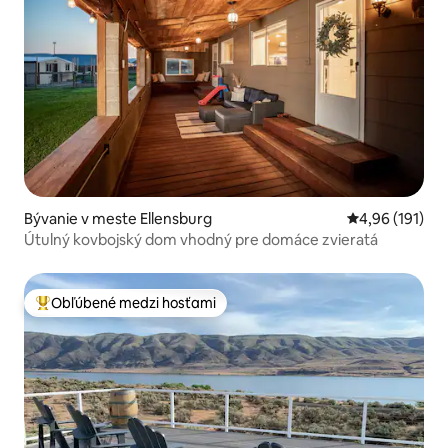
Bývanie v meste Ellensburg
Priemerné ohod
4,96 (191)
Útulný kovbojský dom vhodný pre domáce zvieratá
Obľúbené medzi hosťami
Najobľúbenejšie medzi hosťami