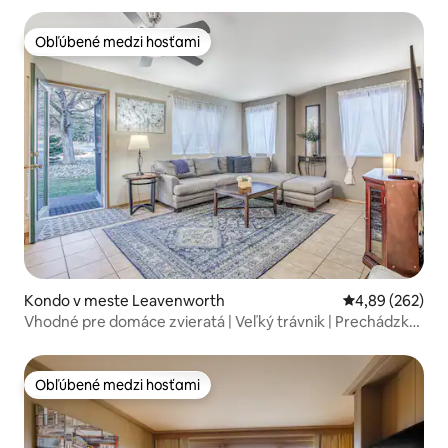
Obľúbené medzi hosťami
Obľúbené medzi hosťami
Kondo v meste Leavenworth
Priemerné ohod
4,89 (262)
Vhodné pre domáce zvieratá | Veľký trávnik | Prechádzka
do mesta + Coaster
Obľúbené medzi hosťami
Obľúbené medzi hosťami