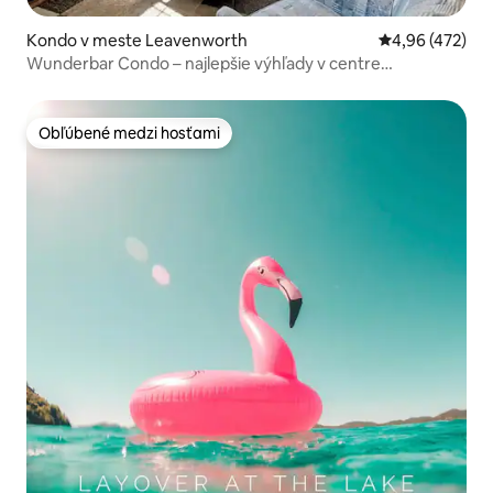
Kondo v meste Leavenworth
Priemerné ohod
4,96 (472)
Wunderbar Condo – najlepšie výhľady v centre
Leavenworthu
Obľúbené medzi hosťami
Obľúbené medzi hosťami