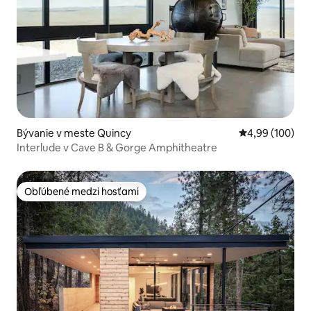
Bývanie v meste Quincy
Priemerné ohod
4,99 (100)
Interlude v Cave B & Gorge Amphitheatre
Obľúbené medzi hosťami
Obľúbené medzi hosťami