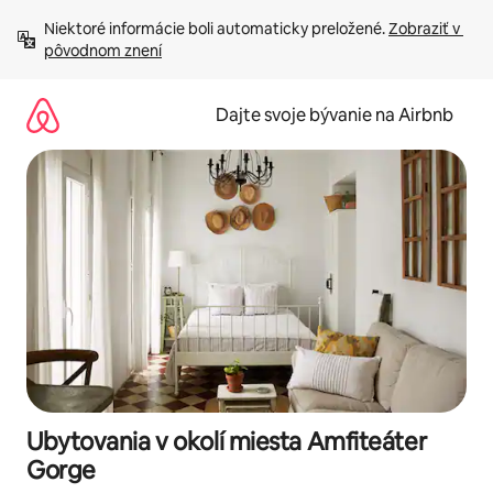
Preskočiť
Niektoré informácie boli automaticky preložené. 
Zobraziť v 
na
pôvodnom znení
obsah.
Dajte svoje bývanie na Airbnb
Ubytovania v okolí miesta Amfiteáter
Gorge