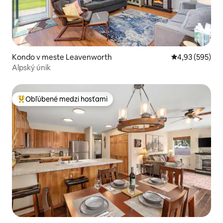
Kondo v meste Leavenworth
Priemerné ohod
4,93 (595)
Alpský únik
Obľúbené medzi hosťami
Najobľúbenejšie medzi hosťami