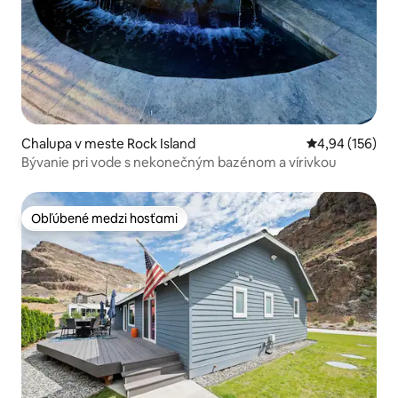
Chalupa v meste Rock Island
Priemerné ohod
4,94 (156)
Bývanie pri vode s nekonečným bazénom a vírivkou
Obľúbené medzi hosťami
Obľúbené medzi hosťami