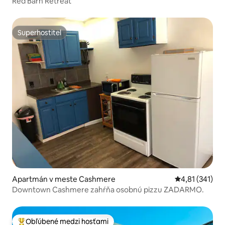
Red Barn Retreat
Superhostiteľ
Superhostiteľ
Apartmán v meste Cashmere
Priemerné oho
4,81 (341)
Downtown Cashmere zahŕňa osobnú pizzu ZADARMO.
Obľúbené medzi hosťami