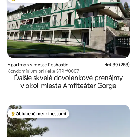
Najobľúbenejšie medzi hosťami
Apartmán v meste Peshastin
Priemerné ohod
4,89 (258)
Kondomínium pri rieke STR #00071
Ďalšie skvelé dovolenkové prenájmy
v okolí miesta Amfiteáter Gorge
Obľúbené medzi hosťami
Najobľúbenejšie medzi hosťami