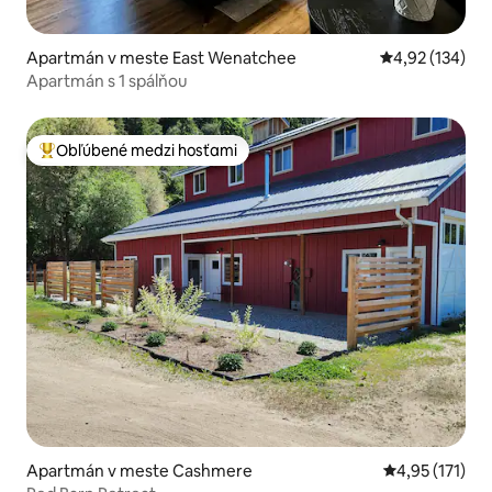
Apartmán v meste East Wenatchee
Priemerné ohod
4,92 (134)
Apartmán s 1 spálňou
Obľúbené medzi hosťami
Najobľúbenejšie medzi hosťami
Apartmán v meste Cashmere
Priemerné oho
4,95 (171)