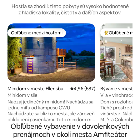
Hostia sa zhodli: tieto pobyty sú vysoko hodnotené
z hľadiska lokality, čistoty a ďalších aspektov.
Obľúbené medzi hosťami
Obľúbené medz
Obľúbené medzi hosťami
Najobľúbenejšie 
Minidom v meste Ellensbur
Priemerné ohodnotenie 4,96 z 5
4,96 (587)
Bývanie v meste 
g
tchee
Minidom v sile
Vila v vinohradoch
Naozaj jedinečný minidom! Nachádza sa
Dom s rozlohou 1 
jednu míľu od kampusu CWU.
Tiché prostredie
Nachádzate sa blízko mesta, ale zároveň
vinárstve. Nádher
obklopení pasienkami. Toto minidom má
Mt 's a Columbia V
Obľúbené vybavenie v dovolenkových
všetko vybavenie, ktoré môžete
aktivity v okolí: k
potrebovať, vrátane priestrannej
lyžovanie/snowboa
prenájmoch v okolí mesta Amfiteáter
kúpeľne, plne vybavenej kuchyne,
turistika, golf, s 