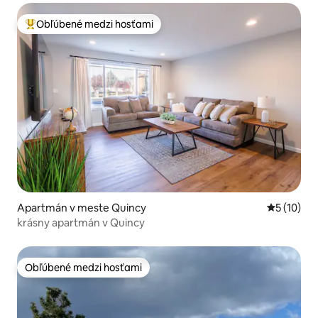
Obľúbené medzi hosťami
Najobľúbenejšie medzi hosťami
Apartmán v meste Quincy
Priemerné 
5 (10)
krásny apartmán v Quincy
Obľúbené medzi hosťami
Obľúbené medzi hosťami