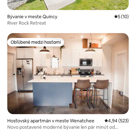
Bývanie v meste Quincy
Priemerné 
5 (10)
River Rock Retreat
Obľúbené medzi hosťami
Obľúbené medzi hosťami
Hosťovský apartmán v meste Wenatchee
Priemerné ohod
4,94 (523)
Novo postavené moderné bývanie len pár minút od
mesta a hrebeňa