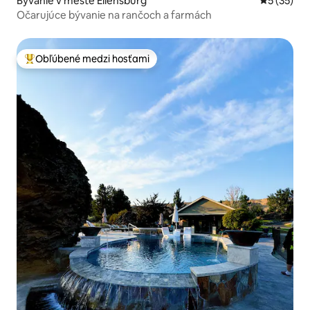
Bývanie v meste Ellensburg
Priemerné 
5 (35)
Očarujúce bývanie na rančoch a farmách
Obľúbené medzi hosťami
Najobľúbenejšie medzi hosťami