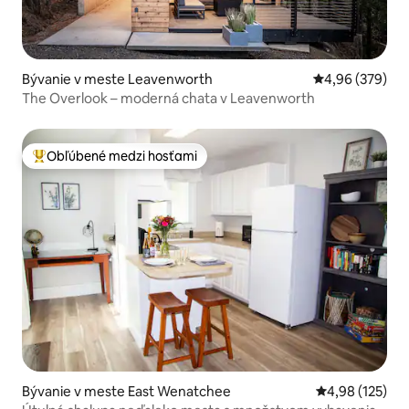
Bývanie v meste Leavenworth
Priemerné ohod
4,96 (379)
The Overlook – moderná chata v Leavenworth
Obľúbené medzi hosťami
Najobľúbenejšie medzi hosťami
Bývanie v meste East Wenatchee
Priemerné ohod
4,98 (125)