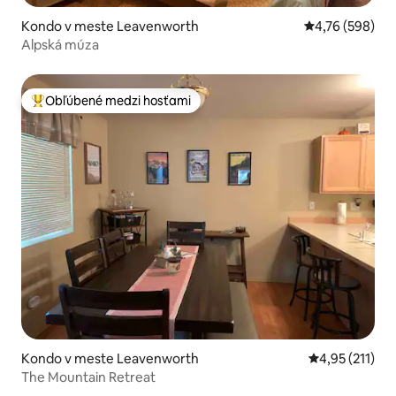
Kondo v meste Leavenworth
Priemerné ohod
4,76 (598)
Alpská múza
Obľúbené medzi hosťami
Najobľúbenejšie medzi hosťami
Kondo v meste Leavenworth
Priemerné oho
4,95 (211)
The Mountain Retreat