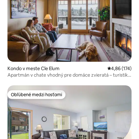
Kondo v meste Cle Elum
Priemerné ohod
4,86 (174)
Apartmán v chate vhodný pre domáce zvieratá – turistika,
lyžovanie a relax!
Obľúbené medzi hosťami
Obľúbené medzi hosťami