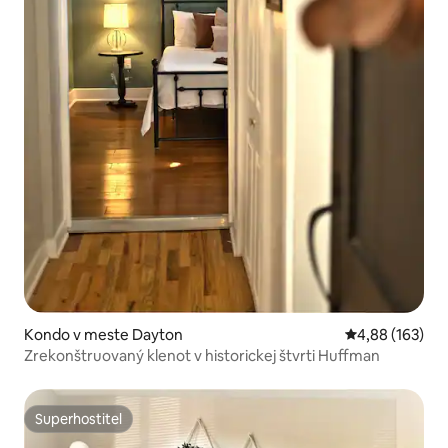
Kondo v meste Dayton
Priemerné ohod
4,88 (163)
Zrekonštruovaný klenot v historickej štvrti Huffman
Superhostiteľ
Superhostiteľ