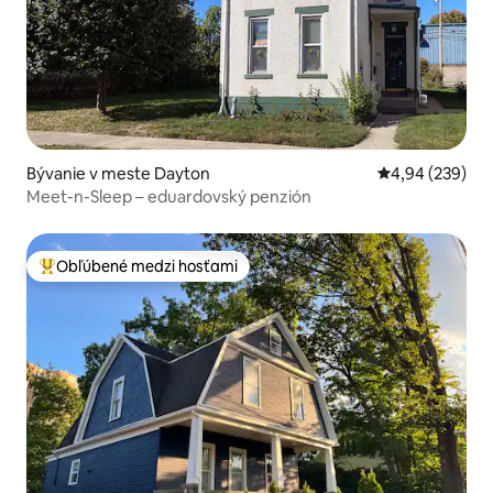
Bývanie v meste Dayton
Priemerné ohod
4,94 (239)
Meet-n-Sleep – eduardovský penzión
Obľúbené medzi hosťami
Najobľúbenejšie medzi hosťami