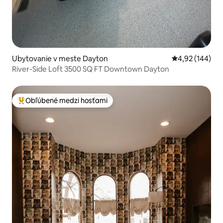
Ubytovanie v meste Dayton
Priemerné ohod
4,92 (144)
River-Side Loft 3500 SQ FT Downtown Dayton
Obľúbené medzi hosťami
Najobľúbenejšie medzi hosťami