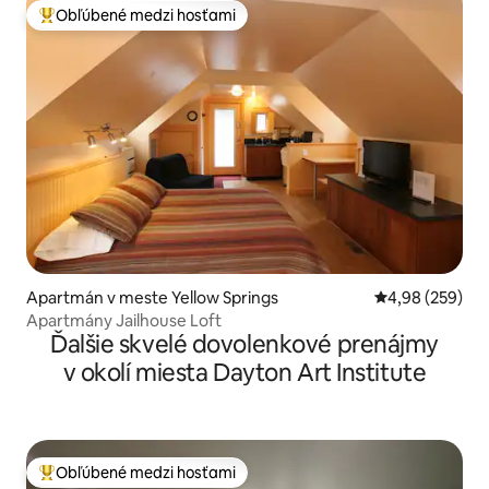
Obľúbené medzi hosťami
Najobľúbenejšie medzi hosťami
Apartmán v meste Yellow Springs
Priemerné ohod
4,98 (259)
Apartmány Jailhouse Loft
Ďalšie skvelé dovolenkové prenájmy
v okolí miesta Dayton Art Institute
Obľúbené medzi hosťami
Najobľúbenejšie medzi hosťami