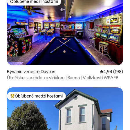
Obľúbené medzi hosťami
Obľúbené medzi hosťami
Bývanie v meste Dayton
Priemerné ohod
4,94 (198)
Útočisko s arkádou a vírivkou | Sauna | V blízkosti WPAFB
Obľúbené medzi hosťami
Najobľúbenejšie medzi hosťami