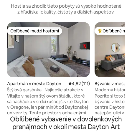
Hostia sa zhodli: tieto pobyty sú vysoko hodnotené
z hľadiska lokality, čistoty a ďalších aspektov.
Obľúbené medzi hosťami
Obľúbené medz
Obľúbené medzi hosťami
Najobľúbenejšie 
Apartmán v meste Dayton
Priemerné ohodnotenie 4,82 z 5
4,82 (111)
Bývanie v meste 
Štýlová garsónka | Najlepšie atrakcie v
Moderný historick
Daytone v pešej vzdialenosti
Parku
Vitajte v našom štýlovom štúdiu, ktoré
Pozrite si toto št
sa nachádza v srdci rušnej štvrte Dayton
bývanie v historick
v Oregone, len pár minút od Daytonskej
centre Daytonu Ohio. Nachádza
univerzity. Tento priestor s odhalenými
najlepšej ulici v te
Obľúbené vybavenie v dovolenkových
tehlovými stenami a elegantnými
môžete vychutnať 
kovovými prvkami je navrhnutý pre
verandy. Postaven
prenájmoch v okolí mesta Dayton Art
cestovateľov, ktorí hľadajú mestské čaro
novo zrekonštru