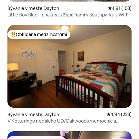
Bývanie v meste Dayton
Priemerné oho
4,91 (103)
Little Boy Blue – chalupa s 2 spálňami v Southparku s Wi-Fi
Obľúbené medzi hosťami
Najobľúbenejšie medzi hosťami
Bývanie v meste Dayton
Priemerné ohod
4,94 (223)
V Ketteringu neďaleko UD/Oakwoodu/nemocníc a
Daytonu