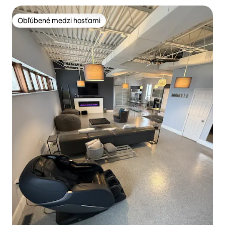
Obľúbené medzi hosťami
Obľúbené medzi hosťami