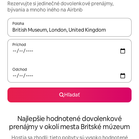
Rezervujte si jedinečné dovolenkové prenájmy,
bývania a mnoho iného na Airbnb
Poloha
Keď budú výsledky k dispozícii, môžete si ich prechádzať pom
Príchod
Odchod
Hľadať
Najlepšie hodnotené dovolenkové
prenájmy v okolí mesta Britské múzeum
Hostia sa zhodli: tieto pobyty sú vysoko hodnotené