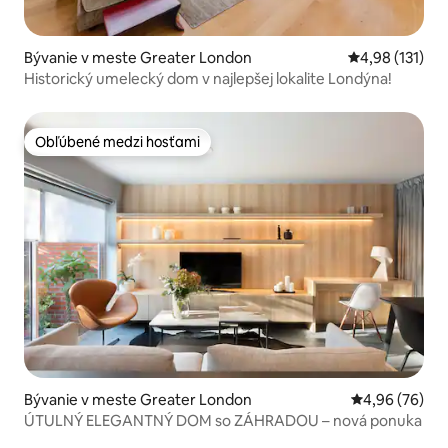
Bývanie v meste Greater London
Priemerné oho
4,98 (131)
Historický umelecký dom v najlepšej lokalite Londýna!
Obľúbené medzi hosťami
Obľúbené medzi hosťami
Bývanie v meste Greater London
Priemerné oho
4,96 (76)
ÚTULNÝ ELEGANTNÝ DOM so ZÁHRADOU – nová ponuka