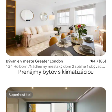
Bývanie v meste Greater London
Priemerné oh
4,7 (86)
1G4 Holborn /Nádherný mestský dom 2 spálne 1 obývacia
Prenájmy bytov s klimatizáciou
izba
Superhostiteľ
Superhostiteľ