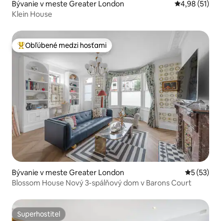
Bývanie v meste Greater London
Priemerné oho
4,98 (51)
Klein House
Obľúbené medzi hosťami
Najobľúbenejšie medzi hosťami
Bývanie v meste Greater London
Priemerné 
5 (53)
Blossom House Nový 3-spálňový dom v Barons Court
Superhostiteľ
Superhostiteľ