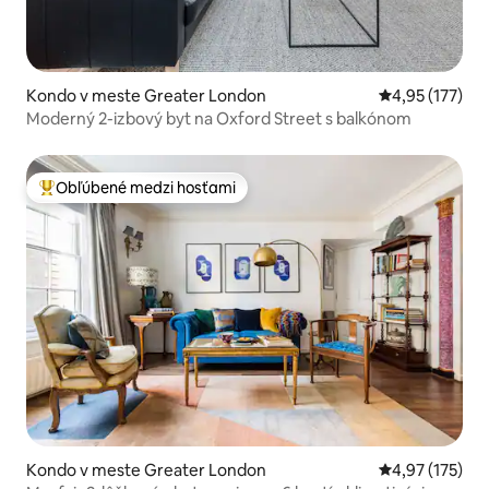
Kondo v meste Greater London
Priemerné ohod
4,95 (177)
Moderný 2-izbový byt na Oxford Street s balkónom
Obľúbené medzi hosťami
Najobľúbenejšie medzi hosťami
Kondo v meste Greater London
Priemerné ohod
4,97 (175)