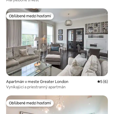
Obľúbené medzi hosťami
Obľúbené medzi hosťami
Apartmán v meste Greater London
Priemerné
5 (6)
Vynikajúci a priestranný apartmán
Obľúbené medzi hosťami
Obľúbené medzi hosťami