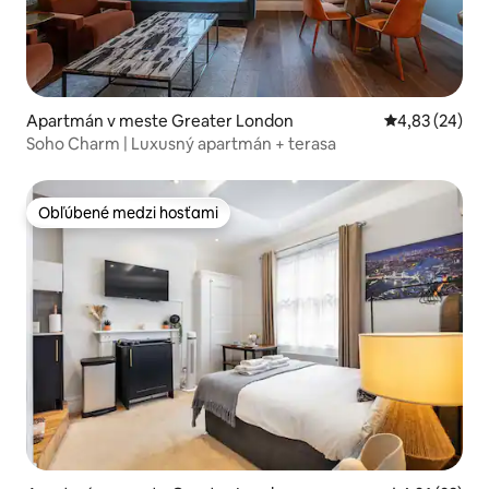
Apartmán v meste Greater London
Priemerné oho
4,83 (24)
Soho Charm | Luxusný apartmán + terasa
Obľúbené medzi hosťami
Obľúbené medzi hosťami