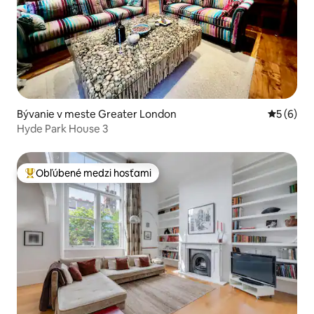
Bývanie v meste Greater London
Priemerné
5 (6)
Hyde Park House 3
Obľúbené medzi hosťami
Najobľúbenejšie medzi hosťami