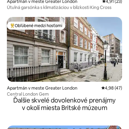
Apartmán v meste Greater London
Priemerné oh
4,91 (23)
Útulná garsónka s klimatizáciou v blízkosti King Cross
Obľúbené medzi hosťami
Najobľúbenejšie medzi hosťami
Apartmán v meste Greater London
Priemerné oho
4,98 (47)
Central London Gem
Ďalšie skvelé dovolenkové prenájmy
v okolí miesta Britské múzeum