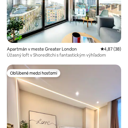
Apartmán v meste Greater London
Priemerné oho
4,87 (38)
Úžasný loft v Shoreditchi s fantastickým výhľadom
Obľúbené medzi hosťami
Obľúbené medzi hosťami