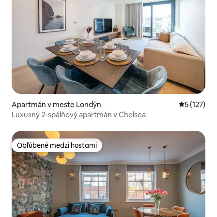
Apartmán v meste Londýn
Priemerné 
5 (127)
Luxusný 2-spálňový apartmán v Chelsea
Obľúbené medzi hosťami
Obľúbené medzi hosťami