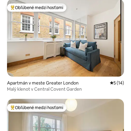
Obľúbené medzi hosťami
Najobľúbenejšie medzi hosťami
Apartmán v meste Greater London
Priemerné 
5 (14)
Malý klenot v Central Covent Garden
Obľúbené medzi hosťami
Najobľúbenejšie medzi hosťami