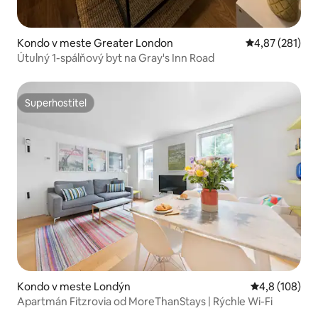
Kondo v meste Greater London
Priemerné ohod
4,87 (281)
Útulný 1-spálňový byt na Gray's Inn Road
Superhostiteľ
Superhostiteľ
Kondo v meste Londýn
Priemerné oho
4,8 (108)
Apartmán Fitzrovia od MoreThanStays | Rýchle Wi-Fi