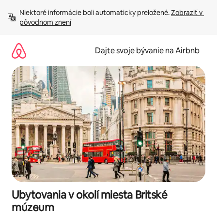
Preskočiť
Niektoré informácie boli automaticky preložené. 
Zobraziť v 
na
pôvodnom znení
obsah.
Dajte svoje bývanie na Airbnb
Ubytovania v okolí miesta Britské
múzeum