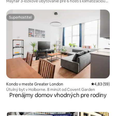
Mayfair 3-lôžkové ubytovanie pre 6 hostí s klimatizáciou
na Berkeley Square 1729
Superhostiteľ
Superhostiteľ
Kondo v meste Greater London
Priemerné oho
4,83 (59)
Útulný byt v Holborne. 8 minút od Covent Garden
Prenájmy domov vhodných pre rodiny