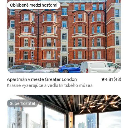
Obľúbené medzi hosťami
Obľúbené medzi hosťami
Apartmán v meste Greater London
Priemerné oh
4,81 (43)
Krásne vyzerajúce a vedľa Britského múzea
Superhostiteľ
Superhostiteľ