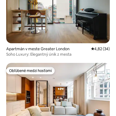
Apartmán v meste Greater London
Priemerné oho
4,82 (34)
Soho Luxury: Elegantný únik z mesta
Obľúbené medzi hosťami
Obľúbené medzi hosťami