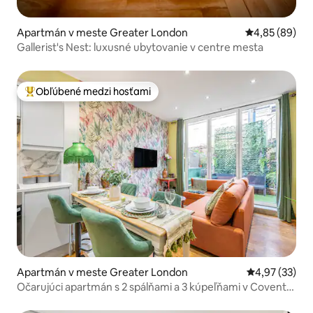
Apartmán v meste Greater London
Priemerné oho
4,85 (89)
Gallerist's Nest: luxusné ubytovanie v centre mesta
Obľúbené medzi hosťami
Najobľúbenejšie medzi hosťami
Apartmán v meste Greater London
Priemerné oho
4,97 (33)
Očarujúci apartmán s 2 spálňami a 3 kúpeľňami v Covent
Garden – zóna 1