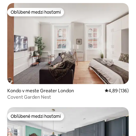
Obľúbené medzi hosťami
Obľúbené medzi hosťami
Kondo v meste Greater London
Priemerné ohod
4,89 (136)
Covent Garden Nest
Obľúbené medzi hosťami
Obľúbené medzi hosťami