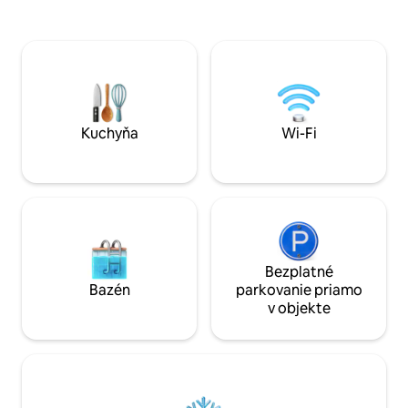
centre bezpečnej, tichej budovy stále v
a plne vybavená a
blízkosti divadiel West End a nočného
varnou doskou a r
života v Soho. Z hotela sa naskytá krásny,
/stanica Euston: je
široký výhľad na dánsky kostol a záhrady.
chôdze a Kings Cro
K dispozícii je viacero možností verejnej
minút chôdze Metro je vzdialené 3
dopravy. K dispozícii je len 1 posteľ...
minúty chôdze Regents Park je
tretia osoba bude spať na rohovej
vzdialený 3 minúty chôdz
pohovke v obývacej izbe.
na prístup do apa
Kuchyňa
Wi-Fi
Bezplatné
Bazén
parkovanie priamo
v objekte