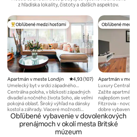
z hľadiska lokality, čistoty a ďalších aspektov.
Obľúbené medzi hosťami
Obľúbené medzi 
Najobľúbenejšie medzi hosťami
Obľúbené medzi 
Apartmán v meste Londýn
Priemerné ohodnotenie 4,93 z 5
4,93 (107)
Apartmán v meste
ndon
Umelecký byt v srdci západného
Luxury Central Lo
Londýna
w/Bath
Centrálna poloha, v blízkosti západných
Zažite apartmán v
divadiel a nočného života Soho, ale veľmi
najlepšom svetle!
pokojná oblasť. Široký výhľad na dánsky
Fitzrovia - novo z
kostol a záhrady. Viaceré možnosti
dobre vybavená a ú
Obľúbené vybavenie v dovolenkových
verejnej dopravy. Zabezpečená budova
dispozícii je supe
a vchod. Dame j Urobte priestor svojím
posteľ King Size, i
prenájmoch v okolí mesta Britské
vlastným, hoci Dylan je k dispozícii pre
rýchly internet a 
múzeum
radu a pomoc. Apartmán sa nachádza v
zariadenia. Tiež v