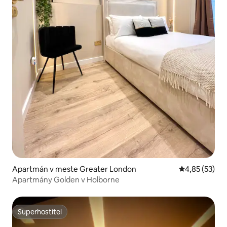
Apartmán v meste Greater London
Priemerné oho
4,85 (53)
Apartmány Golden v Holborne
Superhostiteľ
Superhostiteľ