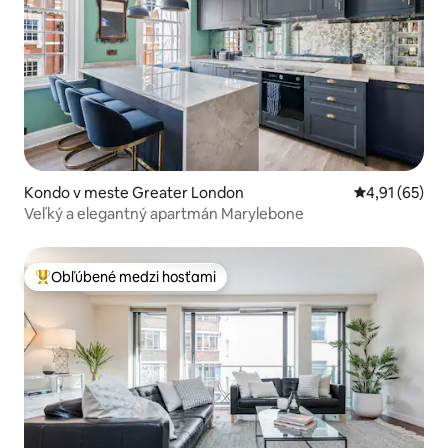
Kondo v meste Greater London
Priemerné oho
4,91 (65)
Veľký a elegantný apartmán Marylebone
Obľúbené medzi hosťami
Najobľúbenejšie medzi hosťami