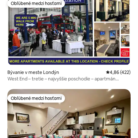
Obľúbené medzi hosťami
Obľúbené medzi hosťami
Bývanie v meste Londýn
Priemerné ohod
4,86 (422)
West End – tretie – najvyššie poschodie – apartmán
Superior
Obľúbené medzi hosťami
Obľúbené medzi hosťami