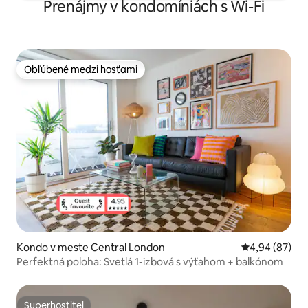
Prenájmy v kondomíniách s Wi-Fi
Obľúbené medzi hosťami
Obľúbené medzi hosťami
Kondo v meste Central London
Priemerné oho
4,94 (87)
Perfektná poloha: Svetlá 1-izbová s výťahom + balkónom
Superhostiteľ