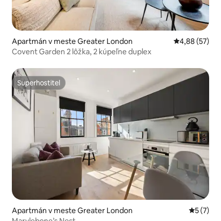
Apartmán v meste Greater London
Priemerné oho
4,88 (57)
Covent Garden 2 lôžka, 2 kúpeľne duplex
Superhostiteľ
Superhostiteľ
Apartmán v meste Greater London
Priemerné
5 (7)
Marylebone’s Nest