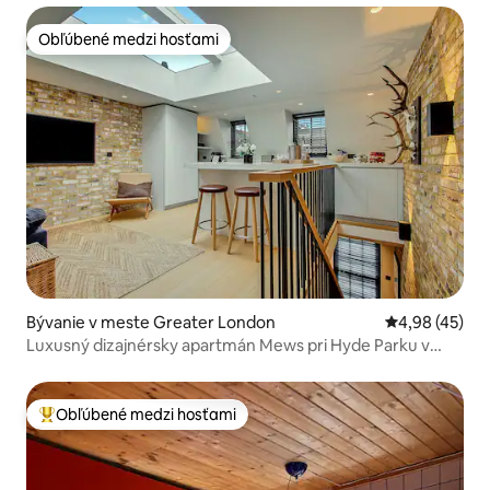
Obľúbené medzi hosťami
Obľúbené medzi hosťami
Bývanie v meste Greater London
Priemerné oho
4,98 (45)
Luxusný dizajnérsky apartmán Mews pri Hyde Parku v
Notting Hill
Obľúbené medzi hosťami
Najobľúbenejšie medzi hosťami