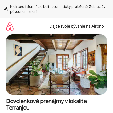
Preskočiť
Niektoré informácie boli automaticky preložené. 
Zobraziť v 
na
pôvodnom znení
obsah.
Dajte svoje bývanie na Airbnb
Dovolenkové prenájmy v lokalite
Terranjou