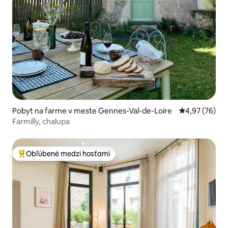
Pobyt na farme v meste Gennes-Val-de-Loire
Priemerné oho
4,97 (76)
Farmilly, chalupa
Obľúbené medzi hosťami
Najobľúbenejšie medzi hosťami