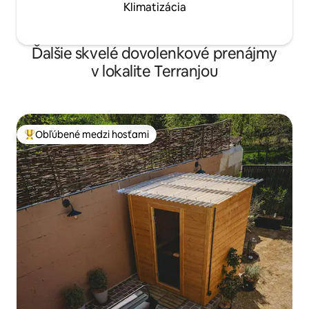
Klimatizácia
Ďalšie skvelé dovolenkové prenájmy
v lokalite Terranjou
Obľúbené medzi hosťami
Najobľúbenejšie medzi hosťami