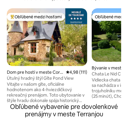
Obľúbené medzi hosťami
Obľúbené medzi 
Najobľúbenejšie medzi hosťami
Obľúbené medzi 
Bývanie v meste T
Dom pre hostí v meste Corn
Priemerné ohodnotenie 4,98 z 5
4,98 (111)
Chata Le Nid Cha
é
Útulný hradný štýl Gîte Pond View
Vidiecka chata neď
Vitajte v našom gîte, oficiálne
sa nachádza v id
hodnotenom ako 4-hviezdičkový
trojuholníku med
rekreačný prenájom. Toto ubytovanie v
(25 minút), Cholet
štýle hradu dokonale spája historický
(35 minút) a ponúk
Obľúbené vybavenie pre dovolenkové
charakter s moderným pohodlím pre váš
k hlavným turisti
pobyt. Pohodlné vybavenie: dobre
regiónu. Plne vyba
prenájmy v meste Terranjou
vybavená kuchyňa so všetkým
dovolenku pre páry
základným vybavením, pohodlné
priateľov. Príďte 
priestory na spanie a krb. Vonkajší život: