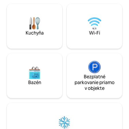
prostredie na vidi
Oddýchnite si na súkromnej
bez vis-à-vis, ide
vnútornej/vonkajšej terase a
objavovanie bohat
vychutnajte si jedlo pomocou tradičného
priatelia s domáci
kamenného grilu. Poloha: Perfektná
povolení.
základňa na preskúmanie Angers,
vzdialeného len 10 minút cesty, a
Kuchyňa
Wi-Fi
regiónu Loire Valley.
Bezplatné
Bazén
parkovanie priamo
v objekte