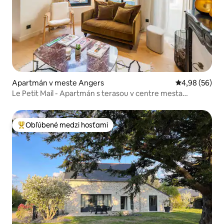
Apartmán v meste Angers
Priemerné oho
4,98 (56)
Le Petit Mail - Apartmán s terasou v centre mesta
ANGERS
Obľúbené medzi hosťami
Najobľúbenejšie medzi hosťami