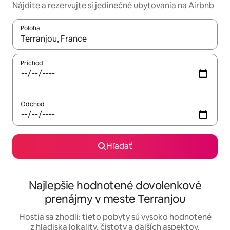
Nájdite a rezervujte si jedinečné ubytovania na Airbnb
Poloha
Keď budú výsledky k dispozícii, môžete si ich prechádzať pom
Príchod
Odchod
Hľadať
Najlepšie hodnotené dovolenkové
prenájmy v meste Terranjou
Hostia sa zhodli: tieto pobyty sú vysoko hodnotené
z hľadiska lokality, čistoty a ďalších aspektov.