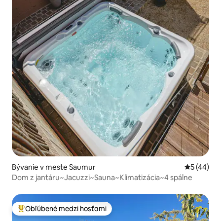
Bývanie v meste Saumur
Priemerné 
5 (44)
Dom z jantáru~Jacuzzi~Sauna~Klimatizácia~4 spálne
Obľúbené medzi hosťami
Najobľúbenejšie medzi hosťami