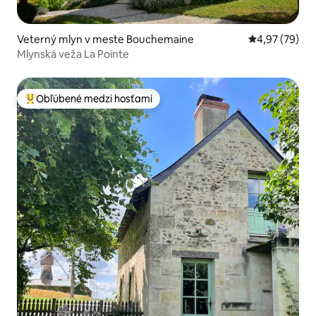
Veterný mlyn v meste Bouchemaine
Priemerné oho
4,97 (79)
Mlynská veža La Pointe
Obľúbené medzi hosťami
Najobľúbenejšie medzi hosťami