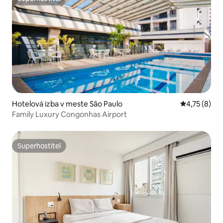
Superhostiteľ
Hotelová izba v meste São Paulo
Priemerné o
4,75 (8)
Family Luxury Congonhas Airport
Superhostiteľ
Superhostiteľ