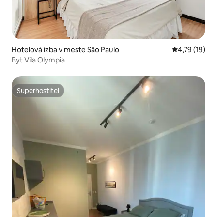
Hotelová izba v meste São Paulo
Priemerné oh
4,79 (19)
Byt Vila Olympia
Superhostiteľ
Superhostiteľ