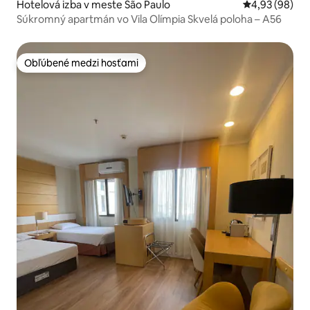
Hotelová izba v meste São Paulo
Priemerné oho
4,93 (98)
Súkromný apartmán vo Vila Olímpia Skvelá poloha – A56
Obľúbené medzi hosťami
Obľúbené medzi hosťami