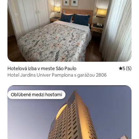
Hotelová izba v meste São Paulo
Priemerné
5 (5)
Hotel Jardins Univer Pamplona s garážou 2806
Obľúbené medzi hosťami
Obľúbené medzi hosťami