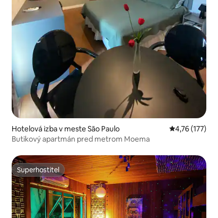
Hotelová izba v meste São Paulo
Priemerné oho
4,76 (177)
Butikový apartmán pred metrom Moema
Superhostiteľ
Superhostiteľ