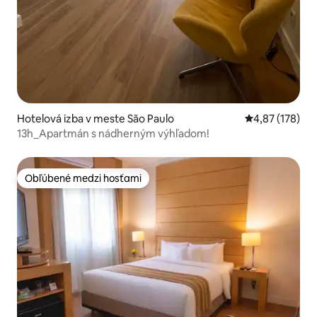
Hotelová izba v meste São Paulo
Priemerné ohod
4,87 (178)
13h_Apartmán s nádherným výhľadom!
Obľúbené medzi hosťami
Obľúbené medzi hosťami