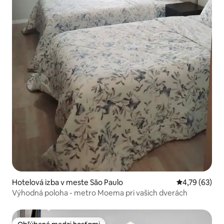
Hotelová izba v meste São Paulo
Priemerné oho
4,79 (63)
Výhodná poloha - metro Moema pri vašich dverách