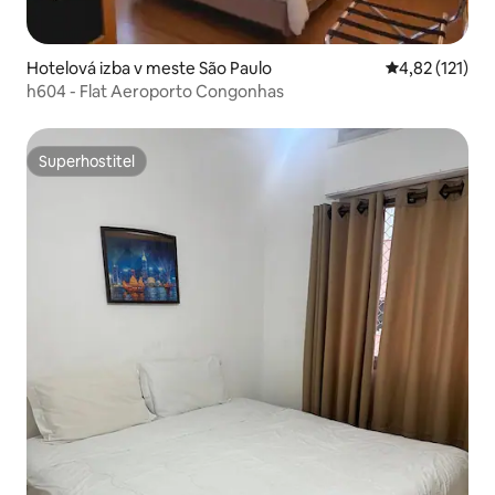
Hotelová izba v meste São Paulo
Priemerné oho
4,82 (121)
h604 - Flat Aeroporto Congonhas
Superhostiteľ
Superhostiteľ