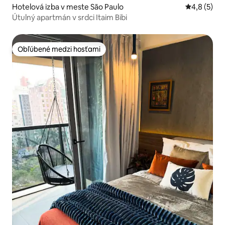
Hotelová izba v meste São Paulo
Priemerné 
4,8 (5)
Útulný apartmán v srdci Itaim Bibi
Obľúbené medzi hosťami
Obľúbené medzi hosťami