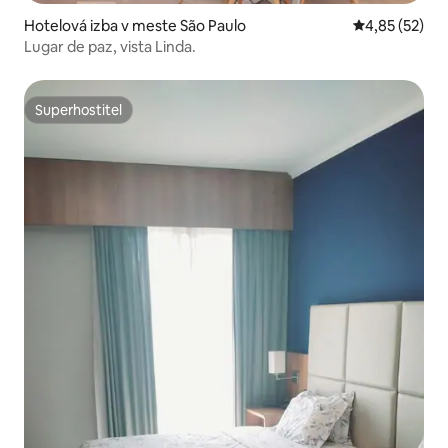
Hotelová izba v meste São Paulo
Priemerné oho
4,85 (52)
Lugar de paz, vista Linda.
Superhostiteľ
Superhostiteľ