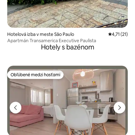
Hotelová izba v meste São Paulo
Priemerné oh
4,71 (21)
Apartmán Transamerica Executive Paulista
Hotely s bazénom
Obľúbené medzi hosťami
Obľúbené medzi hosťami