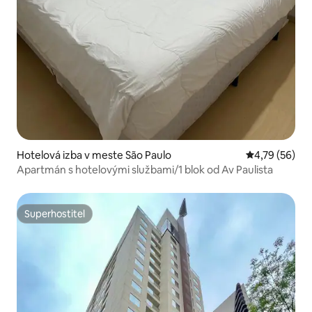
Hotelová izba v meste São Paulo
Priemerné oho
4,79 (56)
Apartmán s hotelovými službami/1 blok od Av Paulista
Superhostiteľ
Superhostiteľ