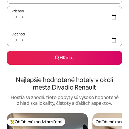
Príchod
Odchod
Hľadať
Najlepšie hodnotené hotely v okolí
mesta Divadlo Renault
Hostia sa zhodli: tieto pobyty sú vysoko hodnotené
z hľadiska lokality, čistoty a ďalších aspektov.
Obľúbené medzi hosťami
Obľúbené medzi 
Najobľúbenejšie medzi hosťami
Obľúbené medzi 