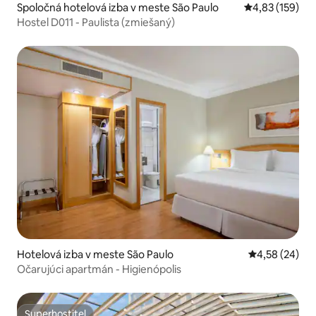
Spoločná hotelová izba v meste São Paulo
Priemerné ohod
4,83 (159)
Hostel D011 - Paulista (zmiešaný)
Hotelová izba v meste São Paulo
Priemerné oho
4,58 (24)
Očarujúci apartmán - Higienópolis
Superhostiteľ