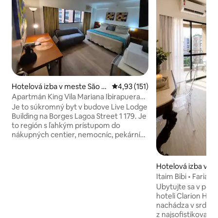
Hotelová izba v meste São P
Priemerné ohodnotenie 4,93 z 5
4,93 (151)
aulo
Apartmán King Vila Mariana Ibirapuera
(Apartmán 401)
Je to súkromný byt v budove Live Lodge
Building na Borges Lagoa Street 1 179. Je
to región s ľahkým prístupom do
nákupných centier, nemocníc, pekární
vpredu, obchodu, reštaurácií, metra,
parku Ibirapuera, letiska Congonhas a
ďalších miest. Skvelá poloha! Izba je
Hotelová izba v m
vybavená manželskou posteľou King,
ulo
Itaim Bibi • Faria
mikrovlnnou rúrou, rýchlovarnou
Premium
Ubytujte sa v poho
kanvicou, minibarom, televízorom,
hoteli Clarion Hote
sušičom vlasov, posteľnou bielizňou a
nachádza v srdci št
kúpeľňou a každodenným upratovaním.
z najsofistikovanej
Bezplatné parkovanie s obsluhou. 24-