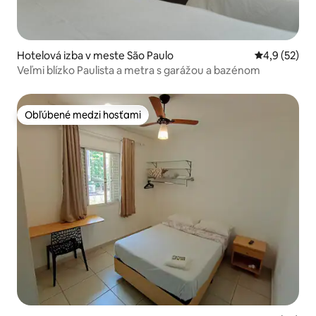
Hotelová izba v meste São Paulo
Priemerné oh
4,9 (52)
Veľmi blízko Paulista a metra s garážou a bazénom
Obľúbené medzi hosťami
Obľúbené medzi hosťami