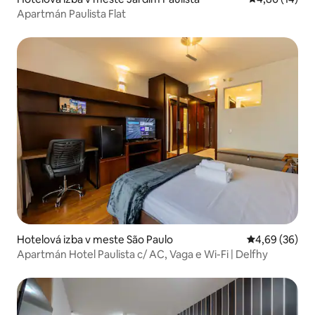
Apartmán Paulista Flat
Hotelová izba v meste São Paulo
Priemerné oho
4,69 (36)
Apartmán Hotel Paulista c/ AC, Vaga e Wi-Fi | Delfhy