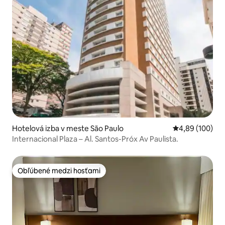
Hotelová izba v meste São Paulo
Priemerné ohod
4,89 (100)
Internacional Plaza – Al. Santos-Próx Av Paulista.
Obľúbené medzi hosťami
Obľúbené medzi hosťami