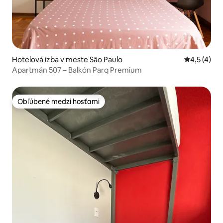
Hotelová izba v meste São Paulo
Priemerné 
4,5 (4)
Apartmán 507 – Balkón Parq Premium
Obľúbené medzi hosťami
Obľúbené medzi hosťami