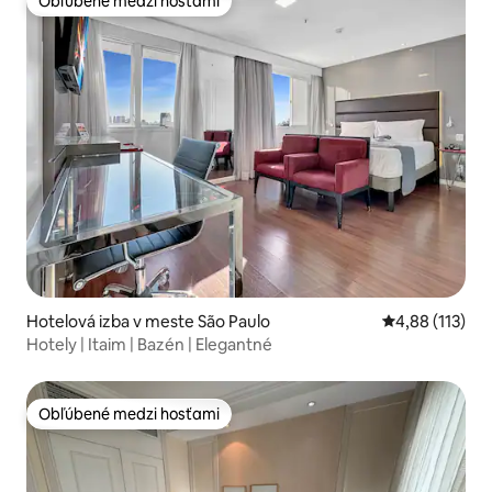
Obľúbené medzi hosťami
Obľúbené medzi hosťami
Hotelová izba v meste São Paulo
Priemerné oho
4,88 (113)
Hotely | Itaim | Bazén | Elegantné
Obľúbené medzi hosťami
Obľúbené medzi hosťami