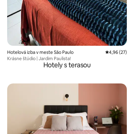
Hotelová izba v meste São Paulo
Priemerné oho
4,96 (27)
Krásne štúdio | Jardim Paulista!
Hotely s terasou