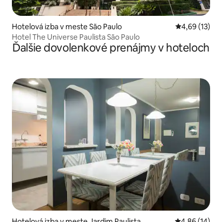
Hotelová izba v meste São Paulo
Priemerné oho
4,69 (13)
Hotel The Universe Paulista São Paulo
Ďalšie dovolenkové prenájmy v hoteloch
Hotelová izba v meste Jardim Paulista
Priemerné oho
4,86 (14)