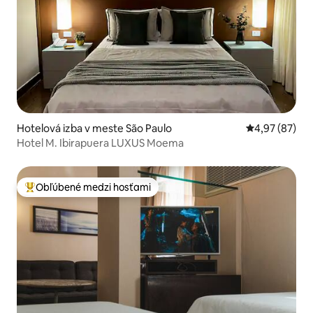
Hotelová izba v meste São Paulo
Priemerné oho
4,97 (87)
Hotel M. Ibirapuera LUXUS Moema
Obľúbené medzi hosťami
Najobľúbenejšie medzi hosťami