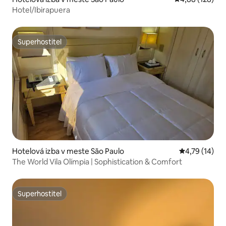
Hotel/Ibirapuera
Superhostiteľ
Superhostiteľ
Hotelová izba v meste São Paulo
Priemerné oh
4,79 (14)
The World Vila Olímpia | Sophistication & Comfort
Superhostiteľ
Superhostiteľ