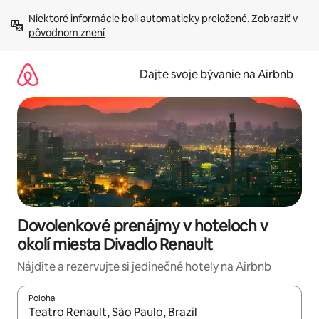
Preskočiť
Niektoré informácie boli automaticky preložené. 
Zobraziť v 
na
pôvodnom znení
obsah.
Dajte svoje bývanie na Airbnb
Dovolenkové prenájmy v hoteloch v
okolí miesta Divadlo Renault
Nájdite a rezervujte si jedinečné hotely na Airbnb
Poloha
Keď budú výsledky k dispozícii, môžete si ich prechádzať pom