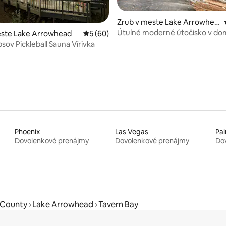
enie 5 z 5, počet hodnotení: 5
Zrub v meste Lake Arrowhea
d
Útulné moderné útočisko v dom
este Lake Arrowhead
Priemerné ohodnotenie 5 z 5, počet hodn
5 (60)
A | Zobuďte sa v prírode
sov Pickleball Sauna Vírivka
Phoenix
Las Vegas
Pal
Dovolenkové prenájmy
Dovolenkové prenájmy
Do
 County
Lake Arrowhead
Tavern Bay