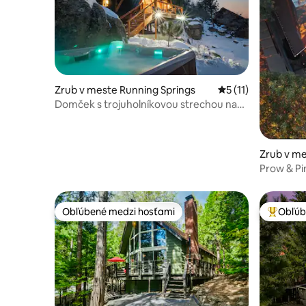
Zrub v meste Running Springs
Priemerné ohodnote
5 (11)
Domček s trojuholníkovou strechou na
útese s hojdačkou a vírivkou
Zrub v m
d
Prow & Pi
Lake Righ
Obľúbené medzi hosťami
Obľúb
Obľúbené medzi hosťami
Najobľúb