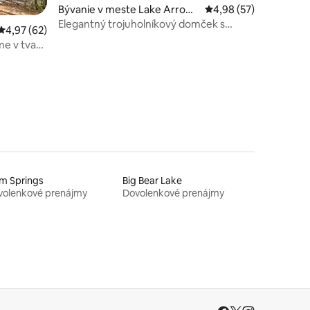
Bývanie v meste Lake Arrow
Priemerné ohodnotenie
4,98 (57)
head
Elegantný trojuholníkový domček s
Priemerné ohodnotenie 4,97 z 5, počet hodnotení: 62
4,97 (62)
výhľadom na jazero a les + vírivka 2
e v tvare
otení: 60
terasy
m Springs
Big Bear Lake
volenkové prenájmy
Dovolenkové prenájmy