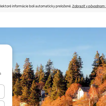
iektoré informácie boli automaticky preložené. 
Zobraziť v pôvodnom 
a
rechádzať pomocou klávesov so šípkami nahor a nadol alebo ich pres