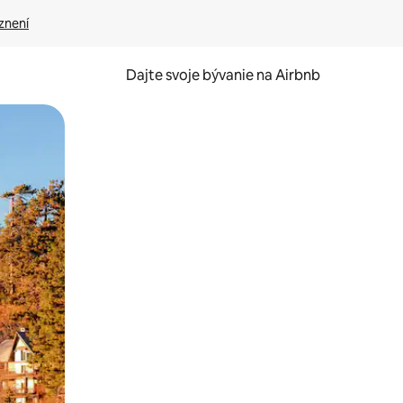
znení
Dajte svoje bývanie na Airbnb
kúmať pomocou dotykových gest či potiahnutia prstom.