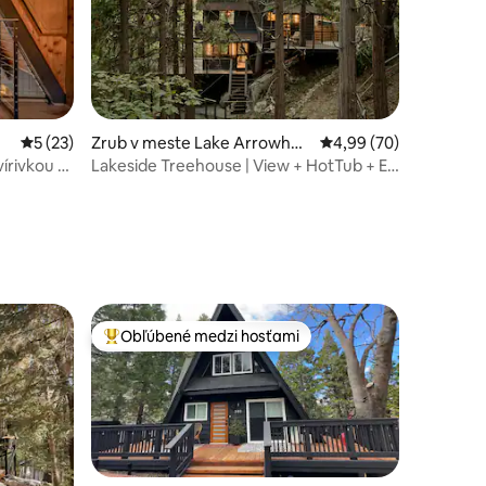
Priemerné ohodnotenie 5 z 5, počet hodnotení: 23
5 (23)
Zrub v meste Lake Arrowhea
Priemerné ohodnotenie
4,99 (70)
d
írivkou a
Lakeside Treehouse | View + HotTub + EV
+ Walkable
notení: 14
Obľúbené medzi hosťami
Najobľúbenejšie medzi hosťami