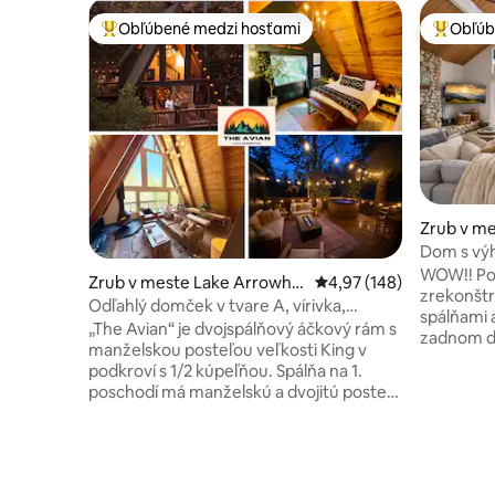
Obľúbené medzi hosťami
Obľúb
Najobľúbenejšie medzi hosťami
Najobľúb
Zrub v m
ad
Dom s výh
herňou a
WOW!! Poz
Zrub v meste Lake Arrowhe
Priemerné ohodnotenie 
4,97 (148)
zrekonštr
ad
Odľahlý domček v tvare A, vírivka,
spálňami 
prístup k jazeru
„The Avian“ je dvojspálňový áčkový rám s
zadnom d
manželskou posteľou veľkosti King v
Kalifornii! ✔10 minút do dediny Lake
podkroví s 1/2 kúpeľňou. Spálňa na 1.
Arrowhead
poschodí má manželskú a dvojitú posteľ
Galore ✔
v podkroví. Obe spálne sú vybavené
futbalom 
klimatizáciou, zatemňovacími závesmi,
Vhodné ✔
pohodlnou posteľnou bielizňou, ďalšími
vybavená
prikrývkami/vankúšmi a ventilátormi. V
✔Súkromn