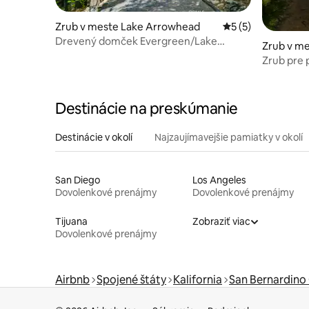
Zrub v meste Lake Arrowhead
Priemerné ohodnot
5 (5)
Drevený domček Evergreen/Lake
Zrub v m
Arrowhead
Zrub pre p
Destinácie na preskúmanie
Destinácie v okolí
Najzaujímavejšie pamiatky v okolí
San Diego
Los Angeles
Dovolenkové prenájmy
Dovolenkové prenájmy
Tijuana
Zobraziť viac
Dovolenkové prenájmy
Airbnb
Spojené štáty
Kalifornia
San Bernardino