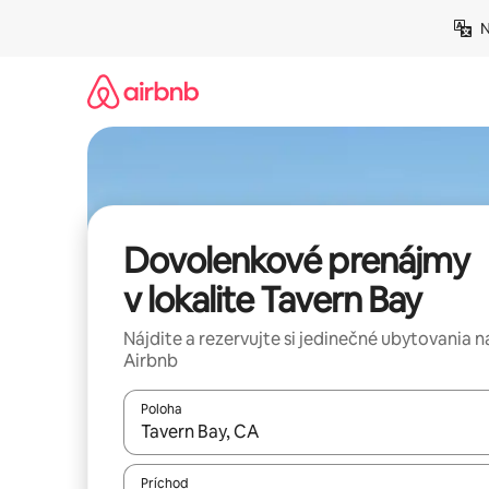
Preskočiť
N
na
obsah.
Dovolenkové prenájmy
v lokalite Tavern Bay
Nájdite a rezervujte si jedinečné ubytovania n
Airbnb
Poloha
Keď budú výsledky k dispozícii, môžete si ich p
Príchod