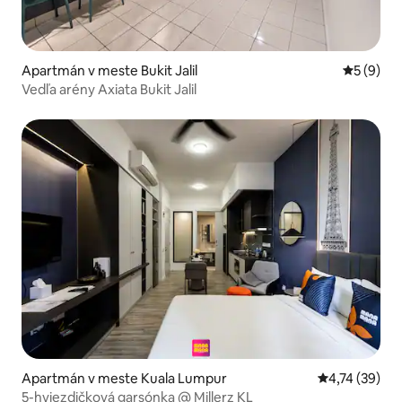
Apartmán v meste Bukit Jalil
Priemerné
5 (9)
Vedľa arény Axiata Bukit Jalil
Apartmán v meste Kuala Lumpur
Priemerné oho
4,74 (39)
5-hviezdičková garsónka @ Millerz KL