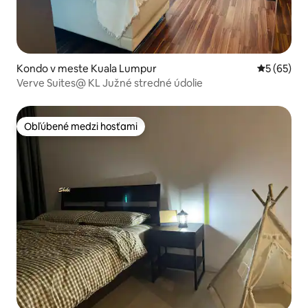
Kondo v meste Kuala Lumpur
Priemerné 
5 (65)
Verve Suites@ KL Južné stredné údolie
Obľúbené medzi hosťami
Obľúbené medzi hosťami