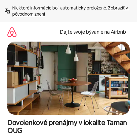
Preskočiť
Niektoré informácie boli automaticky preložené. 
Zobraziť v 
na
pôvodnom znení
obsah.
Dajte svoje bývanie na Airbnb
Dovolenkové prenájmy v lokalite Taman
OUG