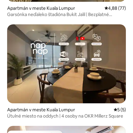
Apartmán v meste Kuala Lumpur
Priemerné oho
4,88 (77)
Garsónka neďaleko štadióna Bukit Jalil | Bezplatné
parkovanie
Apartmán v meste Kuala Lumpur
Priemerné
5 (5)
Útulné miesto na oddych | 4 osoby na OKR Millerz Square