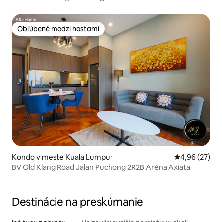
Obľúbené medzi hosťami
Obľúbené medzi hosťami
Kondo v meste Kuala Lumpur
Priemerné oho
4,96 (27)
BV Old Klang Road Jalan Puchong 2R2B Aréna Axiata
Destinácie na preskúmanie