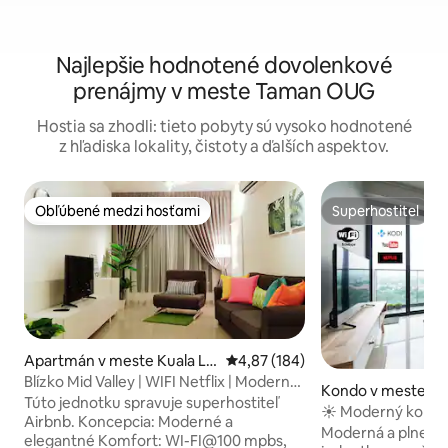
Najlepšie hodnotené dovolenkové
prenájmy v meste Taman OUG
Hostia sa zhodli: tieto pobyty sú vysoko hodnotené
z hľadiska lokality, čistoty a ďalších aspektov.
Obľúbené medzi hosťami
Superhostiteľ
Obľúbené medzi hosťami
Superhostiteľ
Apartmán v meste Kuala Lu
Priemerné ohodnotenie 4,87 z 5
4,87 (184)
mpur
Blízko Mid Valley | WIFI Netflix | Moderné
Kondo v meste Ku
a elegantné
Túto jednotku spravuje superhostiteľ
ur
☀ Moderný kondo
Airbnb. Koncepcia: Moderné a
nekonečným bazé
Moderná a plne v
elegantné Komfort: WI-FI@100 mpbs,