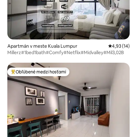
Apartmán v meste Kuala Lumpur
Priemerné oho
4,93 (14)
Millerz#1bed1bath#Comfy#Netflix#Midvalley#Mil3,02B
Obľúbené medzi hosťami
Najobľúbenejšie medzi hosťami