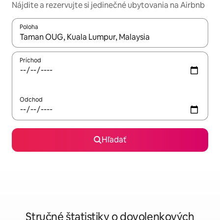
Nájdite a rezervujte si jedinečné ubytovania na Airbnb
Poloha
Keď budú výsledky k dispozícii, môžete si ich prechádzať pom
Príchod
Odchod
Hľadať
Stručné štatistiky o dovolenkových