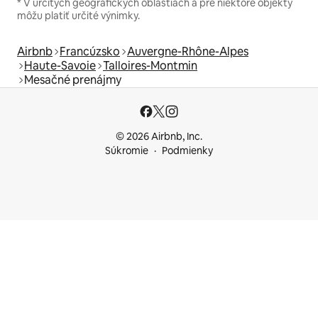
* V určitých geografických oblastiach a pre niektoré objekty
môžu platiť určité výnimky.
Airbnb
Francúzsko
Auvergne-Rhône-Alpes
Haute-Savoie
Talloires-Montmin
Mesačné prenájmy
© 2026 Airbnb, Inc.
Súkromie
Podmienky