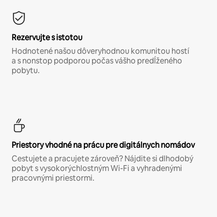
Rezervujte s istotou
Hodnotené našou dôveryhodnou komunitou hostí
a s nonstop podporou počas vášho predĺženého
pobytu.
Priestory vhodné na prácu pre digitálnych nomádov
Cestujete a pracujete zároveň? Nájdite si dlhodobý
pobyt s vysokorýchlostným Wi-Fi a vyhradenými
pracovnými priestormi.