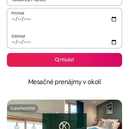
Príchod
Odchod
Hľadať
Mesačné prenájmy v okolí
Superhostiteľ
Superhostiteľ