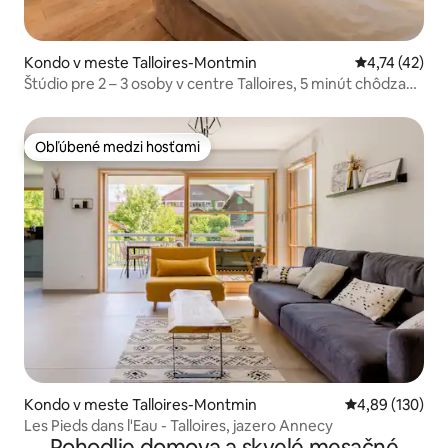
Kondo v meste Talloires-Montmin
Priemerné oh
4,74 (42)
Štúdio pre 2 – 3 osoby v centre Talloires, 5 minút chôdza
od jazera
Obľúbené medzi hosťami
Obľúbené medzi hosťami
Kondo v meste Talloires-Montmin
Priemerné ohod
4,89 (130)
Les Pieds dans l'Eau - Talloires, jazero Annecy
Pohodlie domova a skvelé mesačné