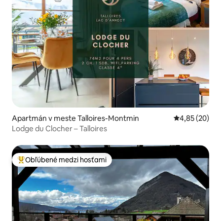
Apartmán v meste Talloires-Montmin
Priemerné oho
4,85 (20)
Lodge du Clocher – Talloires
Obľúbené medzi hosťami
Najobľúbenejšie medzi hosťami