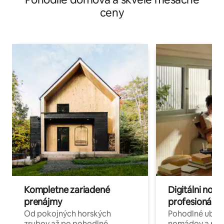
ceny
Kompletne zariadené
Digitálni nomá
prenájmy
profesionáli 
Od pokojných horských
Pohodlné ubyto
zrubov až po pohodlné
nomádov a pro