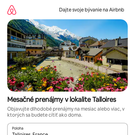
Preskočiť
na
Dajte svoje bývanie na Airbnb
obsah.
Mesačné prenájmy v lokalite Talloires
Objavujte dlhodobé prenájmy na mesiac alebo viac, v
ktorých sa budete cítiť ako doma.
Poloha
Keď budú výsledky k dispozícii, môžete si ich prechádzať pom