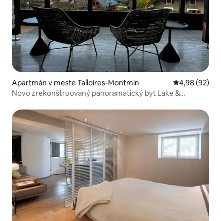
Apartmán v meste Talloires-Montmin
Priemerné oho
4,98 (92)
Novo zrekonštruovaný panoramatický byt Lake &
Mountain