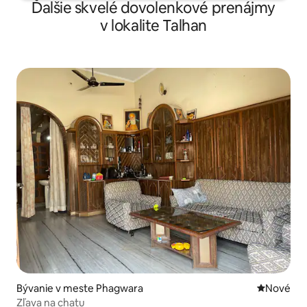
Ďalšie skvelé dovolenkové prenájmy
v lokalite Talhan
Bývanie v meste Phagwara
Nové ubyt
Nové
Zľava na chatu