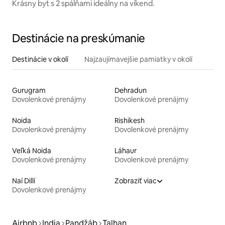
Krásny byt s 2 spálňami ideálny na víkend.
Destinácie na preskúmanie
Destinácie v okolí
Najzaujímavejšie pamiatky v okolí
Gurugram
Dehradun
Dovolenkové prenájmy
Dovolenkové prenájmy
Noida
Rishikesh
Dovolenkové prenájmy
Dovolenkové prenájmy
Veľká Noida
Láhaur
Dovolenkové prenájmy
Dovolenkové prenájmy
Naí Dillí
Zobraziť viac
Dovolenkové prenájmy
Airbnb
India
Pandžáb
Talhan