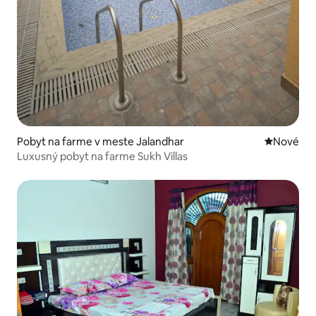
Pobyt na farme v meste Jalandhar
Nové ubyt
Nové
Luxusný pobyt na farme Sukh Villas