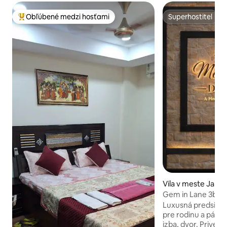
Obľúbené medzi hosťami
Superhostiteľ
Najobľúbenejšie medzi hosťami
Superhostiteľ
Vila v meste Jalan
Gem in Lane 3bhk
Gopal Nagar.
Luxusná predsieň 
pre rodinu a páry,
izba, dvor. Priveďt