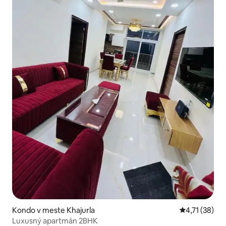
Kondo v meste Khajurla
Priemerné oh
4,71 (38)
Luxusný apartmán 2BHK