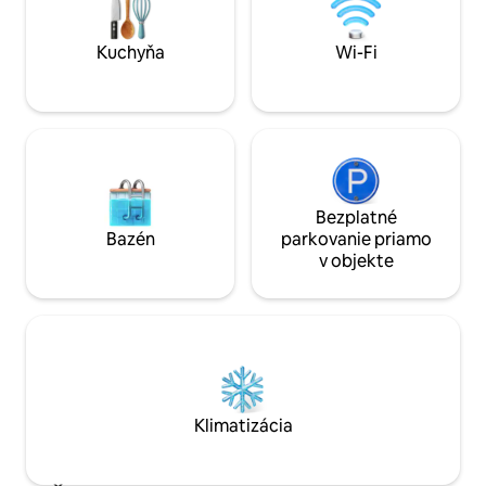
diaľnici Hosiarpur . Letisko Adampur je
vzdialené 18 km a tá istá cesta vedie
smerom k Himachal Pradesh pre
Kuchyňa
Wi-Fi
turistov.
Bezplatné
Bazén
parkovanie priamo
v objekte
Klimatizácia