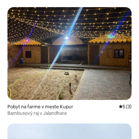
Pobyt na farme v meste Kupur
Priemerné
5 (3)
Bambusový raj v Jalandhare