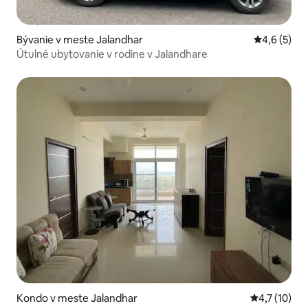
Bývanie v meste Jalandhar
Priemerné 
4,6 (5)
Útulné ubytovanie v rodine v Jalandhare
Kondo v meste Jalandhar
Priemerné o
4,7 (10)