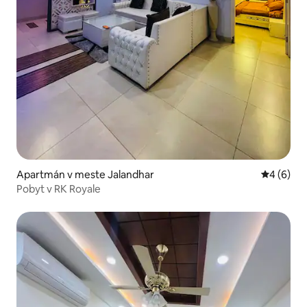
Apartmán v meste Jalandhar
Priemerné
4 (6)
Pobyt v RK Royale