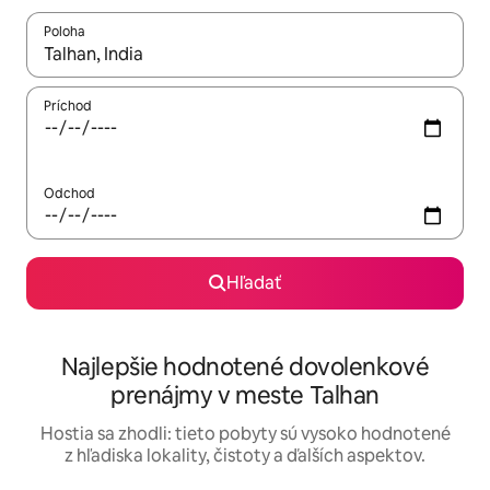
Poloha
Keď budú výsledky k dispozícii, môžete si ich prechádzať pom
Príchod
Odchod
Hľadať
Najlepšie hodnotené dovolenkové
prenájmy v meste Talhan
Hostia sa zhodli: tieto pobyty sú vysoko hodnotené
z hľadiska lokality, čistoty a ďalších aspektov.