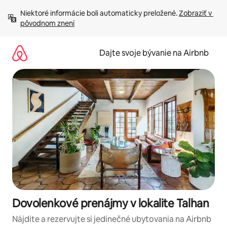
Preskočiť
Niektoré informácie boli automaticky preložené. 
Zobraziť v 
na
pôvodnom znení
obsah.
Dajte svoje bývanie na Airbnb
Dovolenkové prenájmy v lokalite Talhan
Nájdite a rezervujte si jedinečné ubytovania na Airbnb