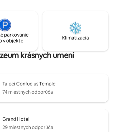
chôdze od FamilyMartu, 2 minúty až 7 - 11
, ak
Watsons, 3 minúty do supermarketu * 1
minúta chôdze na stanicu
dať 1
metra/AUTOBUSOVEJ radnice, 15 minút
jazdy od letiska Songshan
út na
 Ximen a
é parkovanie
Klimatizácia
gmen a
o v objekte
múzeum krásnych umení
Taipei Confucius Temple
74 miestnych odporúča
Grand Hotel
29 miestnych odporúča