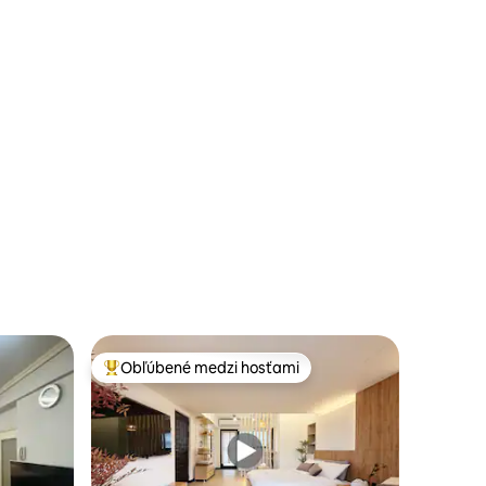
otení: 62
Obľúbené medzi hosťami
Najobľúbenejšie medzi hosťami