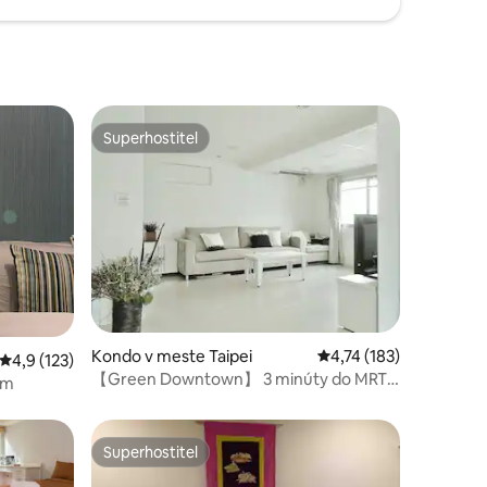
Superhostiteľ
Superhostiteľ
otení: 101
Kondo v meste Taipei
Priemerné ohodnotenie
4,74 (183)
Priemerné ohodnotenie 4,9 z 5, počet hodnotení: 123
4,9 (123)
【Green Downtown】 3 minúty do MRT
om
Zhongshan 捷運中山站
Superhostiteľ
Superhostiteľ