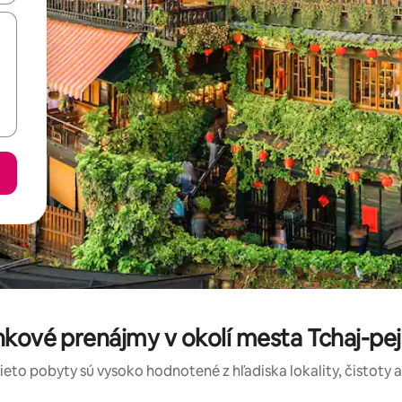
nkové prenájmy v okolí mesta Tchaj-p
tieto pobyty sú vysoko hodnotené z hľadiska lokality, čistoty 