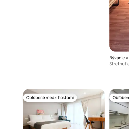
Bývanie 
Stretnutie
Raohe/Tai
minút/ak 
obráťte s
Obľúbené medzi hosťami
Obľúben
Obľúbené medzi hosťami
Obľúben