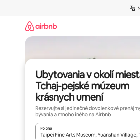
Preskočiť
N
na
obsah.
Ubytovania v okolí miest
Tchaj-pejské múzeum
krásnych umení
Rezervujte si jedinečné dovolenkové prenájmy
bývania a mnoho iného na Airbnb
Poloha
Keď budú výsledky k dispozícii, môžete si ich p