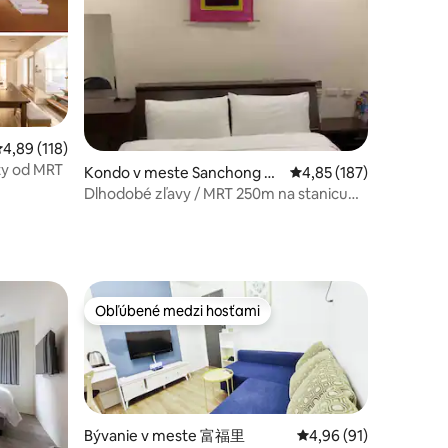
riemerné ohodnotenie 4,89 z 5, počet hodnotení: 118
4,89 (118)
ty od MRT
otení: 115
Kondo v meste Sanchong Di
Priemerné ohodnotenie
4,85 (187)
strict
Dlhodobé zľavy / MRT 250m na stanicu
Taipei len 6 zastávok Samostatná
kúpeľňa + kuchyňa <2>
Obľúbené medzi hosťami
Obľúbené medzi hosťami
Bývanie v meste 富福里
Priemerné ohodnoteni
4,96 (91)