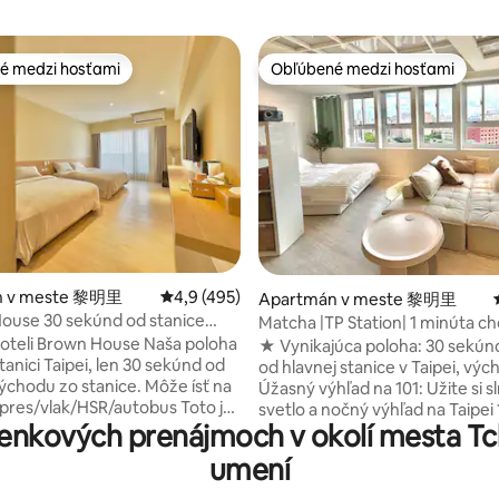
é medzi hosťami
Obľúbené medzi hosťami
é medzi hosťami
Obľúbené medzi hosťami
 4,9 z 5, počet hodnotení: 101
n v meste 黎明里
Priemerné ohodnotenie 4,9 z 5, počet hodn
4,9 (495)
Apartmán v meste 黎明里
ouse 30 sekúnd od stanice
Matcha |TP Station| 1 minúta c
osobová izba Taipei hlavná
2-6pp | 101view
 hoteli Brown House Naša poloha
★ Vynikajúca poloha: 30 sekú
stanici Taipei, len 30 sekúnd od
od hlavnej stanice v Taipei, vý
východu zo stanice. Môže ísť na
Úžasný výhľad na 101: Užite si 
xpres/vlak/HSR/autobus Toto je
svetlo a nočný výhľad na Taipei 
enkových prenájmoch v okolí mesta T
dro Taipei, najvhodnejšie miesto
pohovky ★ Prémiové vybavenie
 s 24-
palcový projektor, pohodlná po
umení
m správcom, pravidelne
práčka so sušičkou ⚠️ Nočný pokoj po
 požiarnymi kontrolami,
22:00 – znížte hluk, aby ste reš