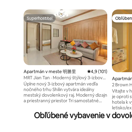
Superhostiteľ
Obľúben
Superhostiteľ
Obľúben
Apartmán v meste 明勝里
Priemerné ohodnotenie
4,9 (101)
MRT Jian Tan · Moderný štýlový 3-izbový
Apartmá
apartmán
Úplne nový 3-izbový apartmán vedľa
2 Brown H
nočného trhu Shilin vytvára ideálny
Taipei 4-
Vitajte v
mestský dovolenkový raj. Moderný dizajn
stanica
je oproti 
a priestranný priestor Tri samostatné
hotela k 
izby s rozkladacou pohovkou pre
letisko/e
maximálne 8 osôb. Či už ide o rodinný
Obľúbené vybavenie v dovol
najviac ja
výlet alebo stretnutie s priateľmi,
na dopravu --- Budova výťahu
môžete pocítiť teplo domova a štýlovú
hodinový
atmosféru. Vynikajúca poloha, cestujte
prechádza