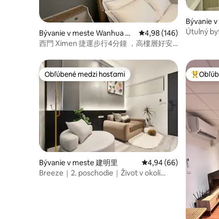
Bývanie 
Útulný by
Bývanie v meste Wanhua Di
Priemerné ohodnotenie 
4,98 (146)
南京復興
strict
西門 Ximen 捷運步行4分鐘 ，高樓層好安
靜 – Váš domov mimo domova
Obľúbené medzi hosťami
Obľúb
Obľúbené medzi hosťami
Najobľúb
Bývanie v meste 建明里
Priemerné ohodnotenie
4,94 (66)
Breeze｜2. poschodie｜Život v okolí
stanice Keng｜Prechádzka po ulici
Chifeng｜MRT Beimen｜V blízkosti
stanice Taipei｜Jedlo a nákupy｜
Letiskové MRT