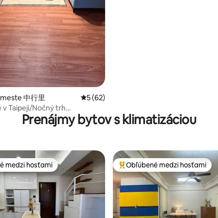
v meste 中行里
Priemerné ohodnotenie 5 z 5, počet hodn
5 (62)
 v Taipeji/Nočný trh
Prenájmy bytov s klimatizáciou
pei 101/stanica metra MRT 5
potrebujete zaparkovať,
a na nás
é medzi hosťami
Obľúbené medzi hosťami
é medzi hosťami
Najobľúbenejšie medzi hosťami