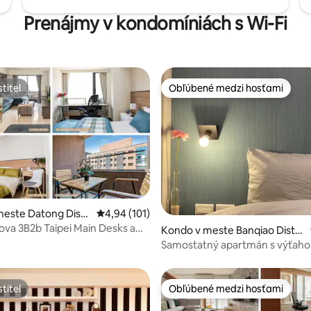
, sme tou najlepšou voľbou na
Svoju jedinečnú cestu
Prenájmy v kondomíniách s Wi-Fi
môžete začať tu:) .
titeľ
Obľúbené medzi hosťami
titeľ
Obľúbené medzi hosťami
4,87 z 5, počet hodnotení: 107
este Datong Distri
Priemerné ohodnotenie 4,94 z 5, počet hodn
4,94 (101)
va 3B2b Taipei Main Desks a
Kondo v meste Banqiao Distri
Fi
ct
Samostatný apartmán s výťah
titeľ
Obľúbené medzi hosťami
titeľ
Obľúbené medzi hosťami