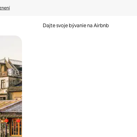
znení
Dajte svoje bývanie na Airbnb
kúmať pomocou dotykových gest či potiahnutia prstom.