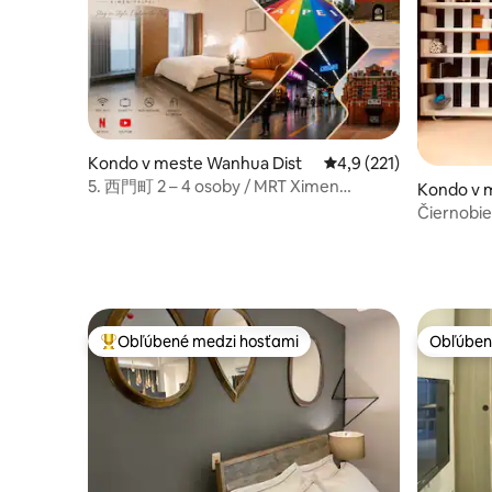
Kondo v meste Wanhua Dist
Priemerné ohodnotenie
4,9 (221)
5. 西門町 2 – 4 osoby / MRT Ximen
Kondo v m
3 minúty Bezplatná úschova batožiny
Čiernob
旁
Obľúbené medzi hosťami
Obľúben
Najobľúbenejšie medzi hosťami
Obľúben