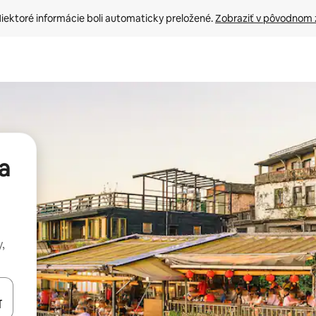
iektoré informácie boli automaticky preložené. 
Zobraziť v pôvodnom 
a
,
rechádzať pomocou klávesov so šípkami nahor a nadol alebo ich pres