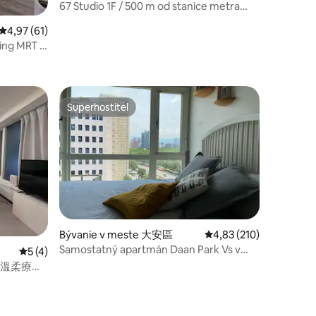
67 Studio 1F / 500 m od stanice metra
Longshan Si / blízko Ximending / 3 minúty
otení: 69
Priemerné ohodnotenie 4,97 z 5, počet hodnotení: 61
4,97 (61)
od stanice Wanhua / uloženie batožiny /
ing MRT 5
bez schodov na 1. poschodí
Superhostiteľ
Superhostiteľ
Bývanie v meste 大安區
Priemerné ohodnotenie
4,83 (210)
Samostatný apartmán Daan Park Vs v
Priemerné ohodnotenie 5 z 5, počet hodnotení: 4
5 (4)
severskom štýle
・溫柔療癒