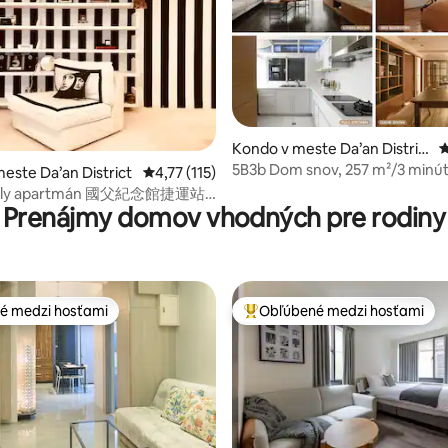
 4,9 z 5, počet hodnotení: 221
Kondo v meste Da’an Distric
P
t
5B3b Dom snov, 257 m²/3 minú
este Da’an District
Priemerné ohodnotenie 4,77 z 5, počet hodn
4,77 (115)
iely apartmán 國父紀念館捷運站
Prenájmy domov vhodných pre rodiny
é medzi hosťami
Obľúbené medzi hosťami
é medzi hosťami
Najobľúbenejšie medzi hosťami