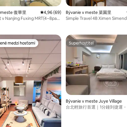
v meste 復華里
Priemerné ohodnotenie 4,96 z 5, počet hodn
4,96 (69)
Bývanie v meste 菜園里
t v Nanjing Fuxing MRT(4~8pax)
Simple Travel 4B Ximen Simend
4,98 z 5, počet hodnotení: 146
2分鐘
minút
ené medzi hosťami
Superhostiteľ
enejšie medzi hosťami
Superhostiteľ
 4,94 z 5, počet hodnotení: 66
Bývanie v meste Juye Village
台北輕旅行首選｜1分鐘到捷運
空間 ｜Aug-flash