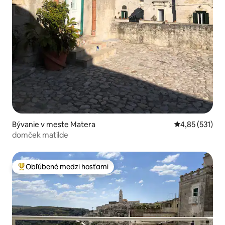
Bývanie v meste Matera
Priemerné ohod
4,85 (531)
domček matilde
Obľúbené medzi hosťami
Najobľúbenejšie medzi hosťami