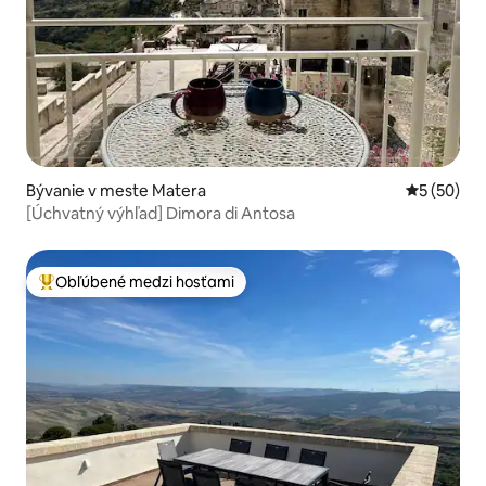
Bývanie v meste Matera
Priemerné 
5 (50)
[Úchvatný výhľad] Dimora di Antosa
Obľúbené medzi hosťami
Najobľúbenejšie medzi hosťami