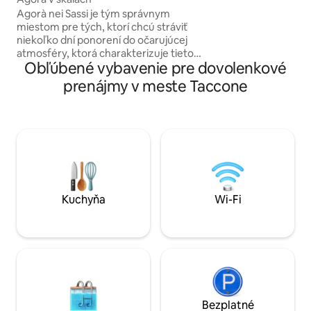
Bezplatné aj platen
Agorà nei Sassi je tým správnym
platené parkoviská 
miestom pre tých, ktorí chcú stráviť
priebehu niekoľký
niekoľko dní ponorení do očarujúcej
stoja od 10 do 25 €
atmosféry, ktorá charakterizuje tieto
Obľúbené vybavenie pre dovolenkové
miesta! Agorà pozostáva z 1 trojlôžkovej
spálne (manželská posteľ a samostatné
prenájmy v meste Taccone
lôžko), kúpeľne a kuchyne s vlastným
vchodom a ďalšej dvojlôžkovej spálne s
odhlučnenými dvojitými dverami na
zabezpečenie súkromia, ďalšej kúpeľne
a nakoniec našej čerešničky na torte...
nádhernej súkromnej terasy s vlastným
prístupom... ideálne pre rodiny alebo
priateľov🧳🛎
Kuchyňa
Wi-Fi
Bezplatné