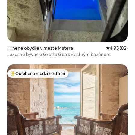
Hlinené obydlie v meste Matera
Priemerné oho
4,95 (82)
Luxusné bývanie Grotta Gea s vlastným bazénom
Obľúbené medzi hosťami
Najobľúbenejšie medzi hosťami