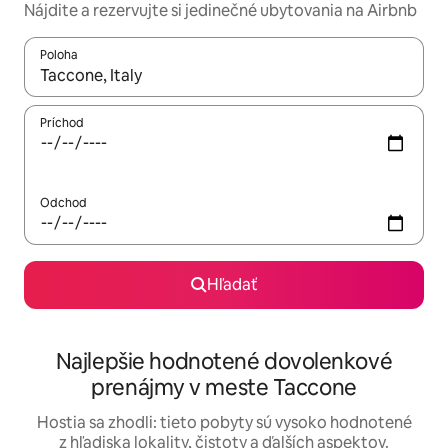
Nájdite a rezervujte si jedinečné ubytovania na Airbnb
Poloha
Keď budú výsledky k dispozícii, môžete si ich prechádzať pom
Príchod
Odchod
Hľadať
Najlepšie hodnotené dovolenkové
prenájmy v meste Taccone
Hostia sa zhodli: tieto pobyty sú vysoko hodnotené
z hľadiska lokality, čistoty a ďalších aspektov.