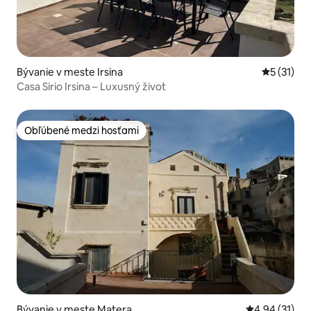
Bývanie v meste Irsina
Priemerné
5 (31)
Casa Sirio Irsina – Luxusný život
Obľúbené medzi hosťami
Obľúbené medzi hosťami
Bývanie v meste Matera
Priemerné oho
4,94 (31)