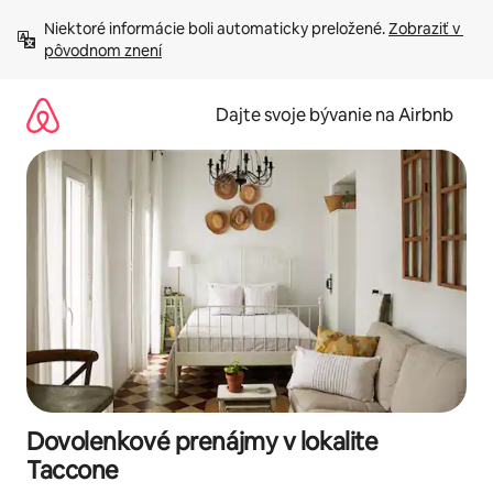
Preskočiť
Niektoré informácie boli automaticky preložené. 
Zobraziť v 
na
pôvodnom znení
obsah.
Dajte svoje bývanie na Airbnb
Dovolenkové prenájmy v lokalite
Taccone