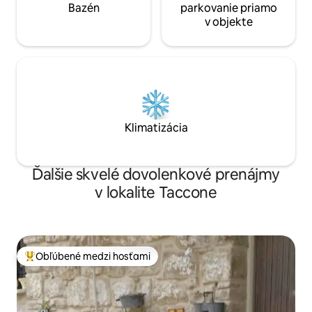
Bazén
parkovanie priamo
v objekte
Klimatizácia
Ďalšie skvelé dovolenkové prenájmy
v lokalite Taccone
Obľúbené medzi hosťami
Najobľúbenejšie medzi hosťami