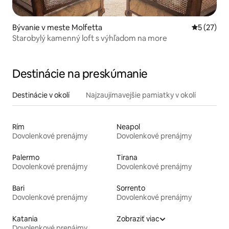
Bývanie v meste Molfetta
Priemerné 
5 (27)
Starobylý kamenný loft s výhľadom na more
Destinácie na preskúmanie
Destinácie v okolí
Najzaujímavejšie pamiatky v okolí
Rím
Neapol
Dovolenkové prenájmy
Dovolenkové prenájmy
Palermo
Tirana
Dovolenkové prenájmy
Dovolenkové prenájmy
Bari
Sorrento
Dovolenkové prenájmy
Dovolenkové prenájmy
Katania
Zobraziť viac
Dovolenkové prenájmy