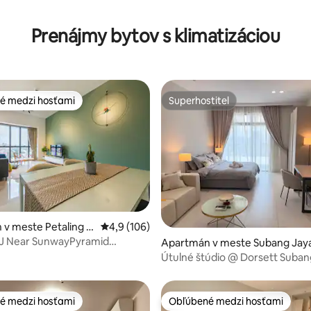
Prenájmy bytov s klimatizáciou
é medzi hosťami
Superhostiteľ
é medzi hosťami
Superhostiteľ
4,79 z 5, počet hodnotení: 119
v meste Petaling J
Priemerné ohodnotenie 4,9 z 5, počet hodn
4,9 (106)
PJ Near SunwayPyramid
Apartmán v meste Subang Jay
sWifi中文房东
Útulné štúdio @ Dorsett Suban
Sunway | INTI
é medzi hosťami
Obľúbené medzi hosťami
é medzi hosťami
Obľúbené medzi hosťami