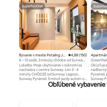
Superhostiteľ
Superhos
Superhostiteľ
Superhos
Bývanie v meste Petaling Ja
Priemerné ohodnotenie 
4,88 (150)
Apartmán
ya
Jaya
6 – 13 osôb, 3 minúty chôdze od Sunway
Greenfiel
Pyramid/Lagoon Jpn Hse
Pyramid
Lokalita: Moje ubytovanie v súkromí sa
Okúzľujúc
nachádza v centre Sunway. Len 3 - 4
nádherný
minúty CHÔDZE od Sunway Lagoon,
Pyramid, 
Sunway Pyramid. 5 minút jazdy autom od
Sunway P
Obľúbené vybavenie 
Sunway Medical Centre, Sunway Geo
Sunway C
avenue. Sunway BRT len 3 minúty jazdy
Lagoon a 
autom. Moja jednotka je dizajnový
jednoduch
jednopodlažný dom s terasou
reštaurác
inšpirovaný Japonskom so 6 spálňami a 2
plne zari
kúpeľňami, v ktorom sa môže ubytovať
parkovisk