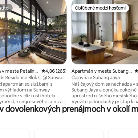
titeľ
Obľúbené medzi hosťami
titeľ
Obľúbené medzi hosťami
4,88 z 5, počet hodnotení: 150
 v meste Petaling
Priemerné ohodnotenie 4,86 z 5, počet hodno
4,86 (265)
Apartmán v meste Subang J
P
aya
ds Residence Blok C @ Sunway
Čajovňa v Subang Jaya
i apartmán so službami s
Náš čajový dom sa nachádza v s
m výhľadom na Sunway
Subang Jaya a ponúka pokojné 
pohodlne v blízkosti hotela
uprostred rušného mestského 
yramid, kongresového centra
Využite jednoduchý prístup k
v dovolenkových prenájmoch v okolí 
onvention Centre, Sunway
centrám a obchodom s potravi
BRT Sunway Line. Využite
zábavnými zariadeniami a rešta
ý prístup k nákupom,
5 - 15 minút chôdze: - Subang J
iám a verejnej doprave. Táto
KTM/LRT, priamy prístup na let
adená ponuka zahŕňa 1
Subang a KLIA - AEON, Subang 
o, 100mbps Wi-Fi, 1 manželskú
Nu Empire - Sime Darby Medica