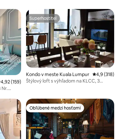
Superhostiteľ
Superhostiteľ
Kondo v meste Kuala Lumpur
Priemerné ohodnoteni
4,9 (318)
tení: 279
Štýlový loft s výhľadom na KLCC, 3
riemerné ohodnotenie 4,92 z 5, počet hodnotení: 159
4,92 (159)
spálne, vaňa, strešný bazén
 Nr.
Obľúbené medzi hosťami
Obľúbené medzi hosťami