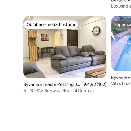
a
Luxusné 
útulné|Ro
osôb
Obľúbené medzi hosťami
Superhos
Obľúbené medzi hosťami
Superhos
Bývanie v
a
Vila s ba
Bývanie v meste Petaling Ja
Priemerné ohodnotenie 
4,92 (102)
ya
8 – 10 PAX Sunway Medical Centre |
Lagoon | Pyramid