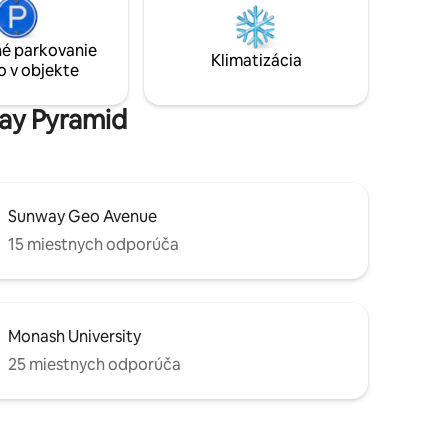
spolu s toaletnými potrebami. Pre viac
PJ/KL
informácií, neváhajte a napíšte mi správu.
é parkovanie
Tešíme sa, že čoskoro zostanete s nami.
Klimatizácia
o v objekte
way Pyramid
Sunway Geo Avenue
15 miestnych odporúča
Monash University
25 miestnych odporúča