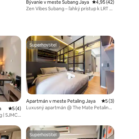
Bývanie v meste Subang Jaya
Priemerné ohodnoteni
4,95 (42)
Zen Vibes Subang – ľahký prístup k LRT a
letisku
Superhostiteľ
Superhostiteľ
Apartmán v meste Petaling Jaya
Priemerné ohodno
5 (3)
otení: 106
Luxusný apartmán @ The Mate Petaling
a
Priemerné ohodnotenie 5 z 5, počet hodnotení: 4
5 (4)
Jaya neďaleko SS2 1U
g | SJMC|
Superhostiteľ
Superhostiteľ