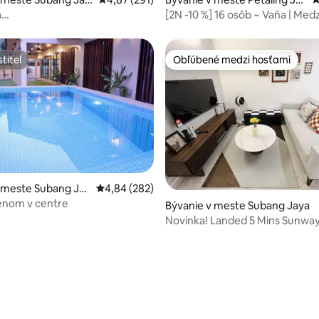
ya
a
[2N -10 %] 16 osôb ~ Vaňa | Medz
dina|Dovolenka|Práca|Grilovanie|16
Sunway
titeľ
Obľúbené medzi hosťami
titeľ
Obľúbené medzi hosťami
 meste Subang Jay
Priemerné ohodnotenie 4,84 z 5, počet hodno
4,84 (282)
zénom v centre
4,92 z 5, počet hodnotení: 102
Bývanie v meste Subang Jaya
Novinka! Landed 5 Mins Sunwa
Taylor's 6-9 osôb