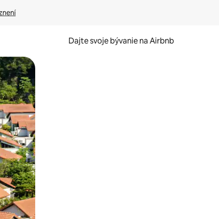
znení
Dajte svoje bývanie na Airbnb
kúmať pomocou dotykových gest či potiahnutia prstom.