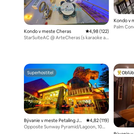
Kondo v 
Palm Con
Kondo v meste Cheras
Priemerné ohodnotenie 
4,98 (122)
StarSuiteAC @ ArteCheras (s karaoke a
biliardom)
Superhostiteľ
Obľúb
Superhostiteľ
Najobľúb
Bývanie v meste Petaling Jay
Priemerné ohodnotenie 
4,82 (119)
a
Opposite Sunway Pyramid/Lagoon, 10
osôb Subang, PJ
Bývanie v