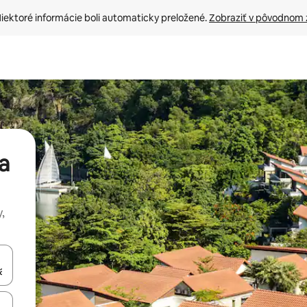
iektoré informácie boli automaticky preložené. 
Zobraziť v pôvodnom 
a
,
rechádzať pomocou klávesov so šípkami nahor a nadol alebo ich pres