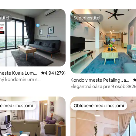
titeľ
Superhostiteľ
titeľ
Superhostiteľ
meste Kuala Lump
Priemerné ohodnotenie 4,94 z 5, počet hodno
4,94 (279)
ý kondomínium s
4,92 z 5, počet hodnotení: 132
Kondo v meste Petaling Jay
P
ým bazénom a výhľadom na
a
Elegantná oáza pre 9 osôb 3R2B
Sunway Pyramid
é medzi hosťami
Obľúbené medzi hosťami
é medzi hosťami
Obľúbené medzi hosťami