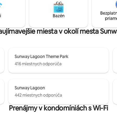
jednolôžka, 1 rozkladaciu
Subang Ria Park 10 minút jazdy autom: -
32-palcovú LED televízor so
Sunway Pyramid - SS15 - Major 
Bezplatn
tflix, chladničku,
routes Užite si pohodlie a pohodlie v srdci
i
Bazén
priam
nú práčku so sušičkou,
toho všetkého.
vybavenie kuchyne, spoločnú
u a bazén.
zaujímavejšie miesta v okolí mesta Sun
Sunway Lagoon Theme Park
416 miestnych odporúča
Sunway Lagoon
442 miestnych odporúča
Prenájmy v kondomíniách s Wi-Fi