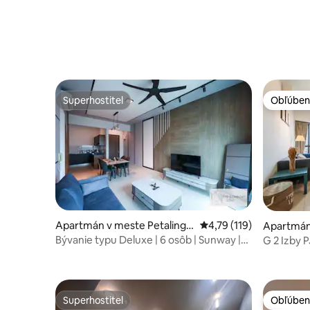
Superhostiteľ
Obľúben
Superhostiteľ
Obľúben
Apartmán v meste Petaling J
Priemerné ohodnotenie 
4,79 (119)
Apartmán 
aya
aya
Bývanie typu Deluxe | 6 osôb | Sunway |
G 2 Izby 
Greenfield Rsd
100Mbp
Superhostiteľ
Obľúben
Superhostiteľ
Obľúben