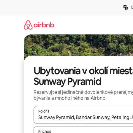
Preskočiť
N
na
obsah.
Ubytovania v okolí miest
Sunway Pyramid
Rezervujte si jedinečné dovolenkové prenájmy
bývania a mnoho iného na Airbnb
Poloha
Keď budú výsledky k dispozícii, môžete si ich p
Príchod