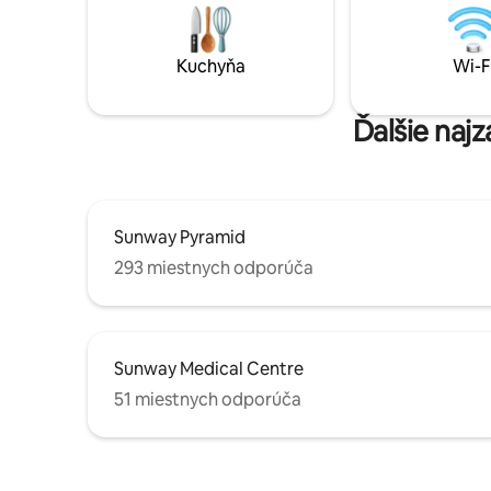
až 13 ľudí. Je vybavený
posteľ, 2 
vysokorýchlostným Wi-Fi pripojením na
pohovku, 
internet, kuchyňou, práčkou a
službou Ne
Kuchyňa
Wi-F
bezplatným súkromným parkoviskom.
kombinova
So všetkými potrebnými základnými
základné 
potrebami
posilňovň
Ďalšie naj
Sunway Pyramid
293 miestnych odporúča
Sunway Medical Centre
51 miestnych odporúča