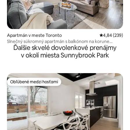
Apartmán v meste Toronto
Priemerné ohod
4,84 (239)
Slnečný súkromný apartmán s balkónom na korune
Ďalšie skvelé dovolenkové prenájmy
stromu
v okolí miesta Sunnybrook Park
Obľúbené medzi hosťami
Obľúbené medzi hosťami