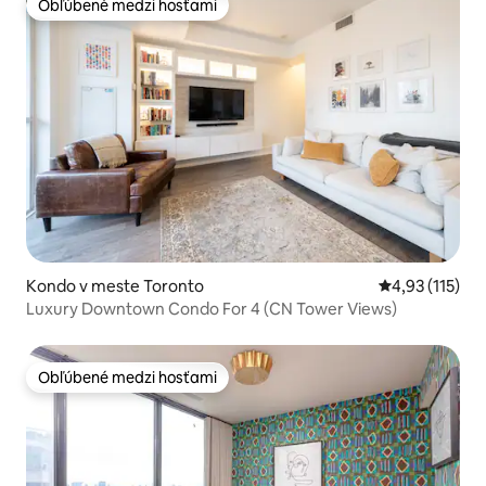
Obľúbené medzi hosťami
Obľúbené medzi hosťami
Kondo v meste Toronto
Priemerné oho
4,93 (115)
Luxury Downtown Condo For 4 (CN Tower Views)
Obľúbené medzi hosťami
Obľúbené medzi hosťami