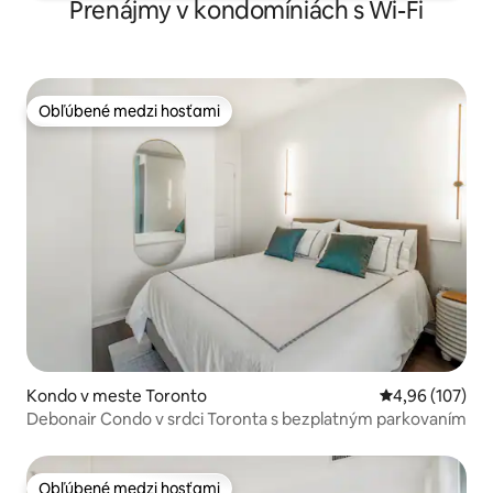
Prenájmy v kondomíniách s Wi-Fi
Obľúbené medzi hosťami
Obľúbené medzi hosťami
Kondo v meste Toronto
Priemerné ohod
4,96 (107)
Debonair Condo v srdci Toronta s bezplatným parkovaním
Obľúbené medzi hosťami