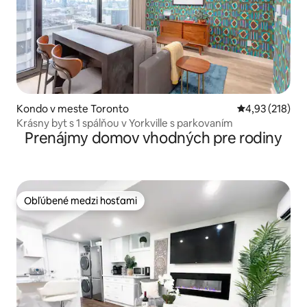
Kondo v meste Toronto
Priemerné ohod
4,93 (218)
Krásny byt s 1 spálňou v Yorkville s parkovaním
Prenájmy domov vhodných pre rodiny
Obľúbené medzi hosťami
Obľúbené medzi hosťami