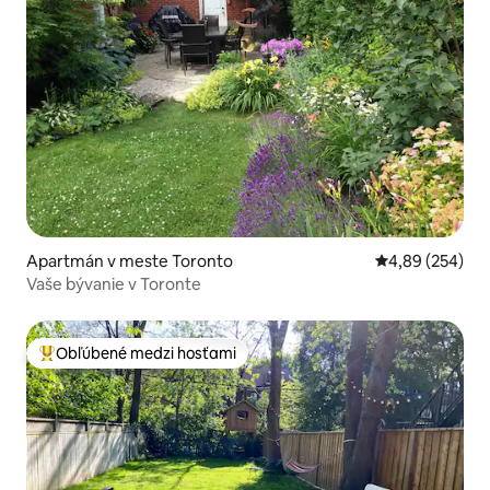
Apartmán v meste Toronto
Priemerné ohod
4,89 (254)
Vaše bývanie v Toronte
Obľúbené medzi hosťami
Najobľúbenejšie medzi hosťami