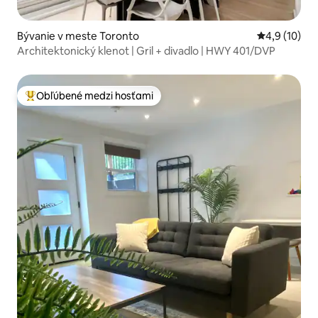
Bývanie v meste Toronto
Priemerné o
4,9 (10)
Architektonický klenot | Gril + divadlo | HWY 401/DVP
Obľúbené medzi hosťami
Najobľúbenejšie medzi hosťami