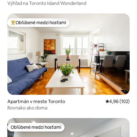
Výhľad na Toronto Island Wonderland
Obľúbené medzi hosťami
Najobľúbenejšie medzi hosťami
Apartmán v meste Toronto
Priemerné ohod
4,96 (102)
Rovnako ako doma
Obľúbené medzi hosťami
Obľúbené medzi hosťami