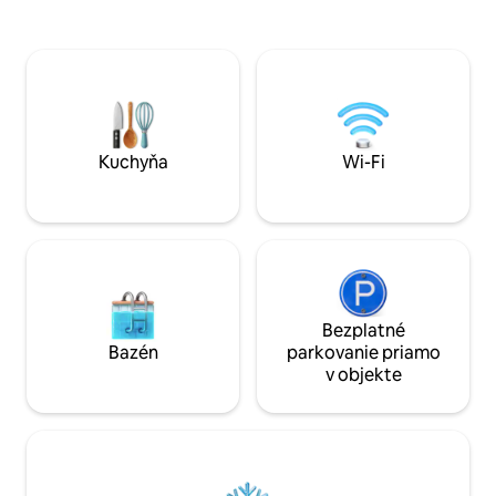
si môžete vychutnať rannú kávu alebo si
vhodný pre rodiny 
oddýchnuť po dni strávenom vonku.
prirodzeného svet
Nachádza sa len pár minút od dediny
priestrannú kuchy
Bayview a ponúka až 2 vyhradené
kozub a zimnú záh
parkovacie miesta, pohodlné
terasu. Oddýchnite
usporiadanie, vlastné spálne a príjemné
špeciálnym vybav
obytné priestory, ktoré sú ideálne pre
vaňou.
rodiny, profesionálov a dlhšie pobyty.
Kuchyňa
Wi-Fi
Bezplatné
Bazén
parkovanie priamo
v objekte