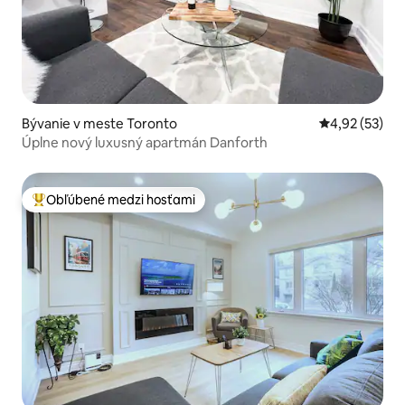
Bývanie v meste Toronto
Priemerné oho
4,92 (53)
Úplne nový luxusný apartmán Danforth
Obľúbené medzi hosťami
Najobľúbenejšie medzi hosťami