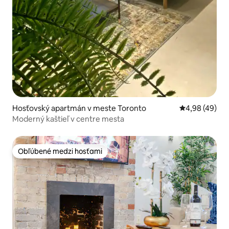
Hosťovský apartmán v meste Toronto
Priemerné oho
4,98 (49)
Moderný kaštieľ v centre mesta
Obľúbené medzi hosťami
Obľúbené medzi hosťami