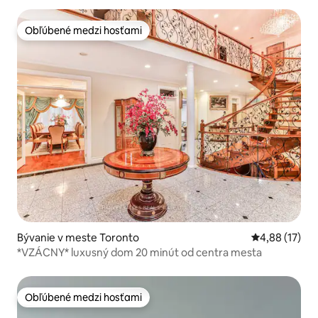
Obľúbené medzi hosťami
Obľúbené medzi hosťami
Bývanie v meste Toronto
Priemerné oho
4,88 (17)
*VZÁCNY* luxusný dom 20 minút od centra mesta
Obľúbené medzi hosťami
Obľúbené medzi hosťami