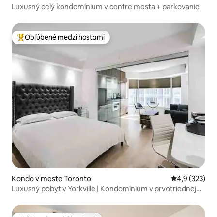
Luxusný celý kondomínium v centre mesta + parkovanie
Obľúbené medzi hosťami
Najobľúbenejšie medzi hosťami
Kondo v meste Toronto
Priemerné oho
4,9 (323)
Luxusný pobyt v Yorkville | Kondomínium v prvotriednej
lokalite