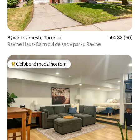
Bývanie v meste Toronto
Priemerné oho
4,88 (90)
Ravine Haus-Calm cul de sac v parku Ravine
Obľúbené medzi hosťami
Najobľúbenejšie medzi hosťami