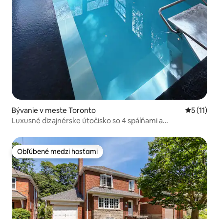
Bývanie v meste Toronto
Priemerné
5 (11)
Luxusné dizajnérske útočisko so 4 spálňami a
vyhrievaným vlnovým bazénom
Obľúbené medzi hosťami
Obľúbené medzi hosťami