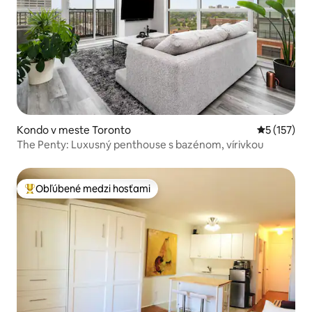
Kondo v meste Toronto
Priemerné 
5 (157)
The Penty: Luxusný penthouse s bazénom, vírivkou
Obľúbené medzi hosťami
Najobľúbenejšie medzi hosťami