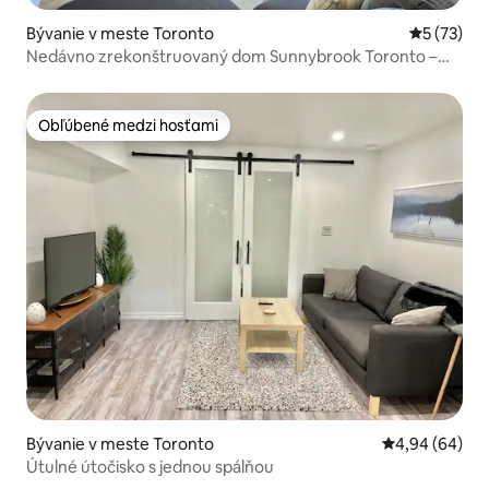
Bývanie v meste Toronto
Priemerné 
5 (73)
Nedávno zrekonštruovaný dom Sunnybrook Toronto –
3 parkovacie miesta
Obľúbené medzi hosťami
Obľúbené medzi hosťami
Bývanie v meste Toronto
Priemerné oho
4,94 (64)
Útulné útočisko s jednou spálňou