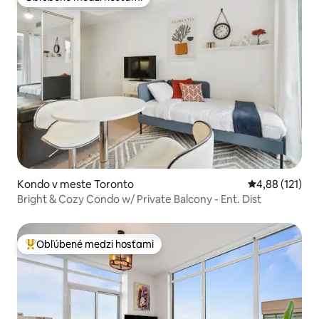
Obľúbené medzi hosťami
Kondo v meste Toronto
Priemerné oho
4,88 (121)
Bright & Cozy Condo w/ Private Balcony - Ent. Dist
Obľúbené medzi hosťami
Najobľúbenejšie medzi hosťami