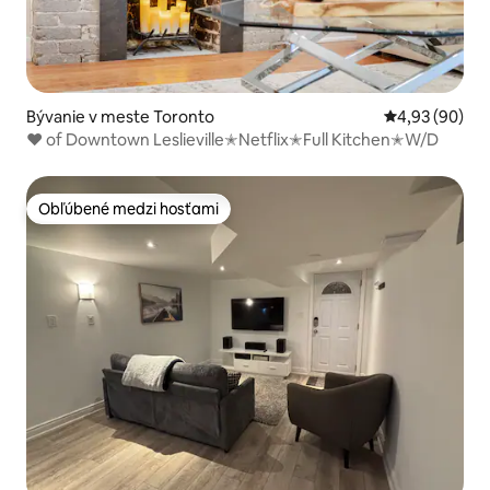
Bývanie v meste Toronto
Priemerné oho
4,93 (90)
❤ of Downtown Leslieville✭Netflix✭Full Kitchen✭W/D
Obľúbené medzi hosťami
Obľúbené medzi hosťami