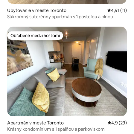
Ubytovanie v meste Toronto
Priemerné oh
4,91 (11)
Súkromný suterénny apartmán s 1 posteľou a plnou
výbavou, pláže
Obľúbené medzi hosťami
Obľúbené medzi hosťami
Apartmán v meste Toronto
Priemerné oh
4,9 (29)
Krásny kondomínium s 1 spálňou a parkoviskom