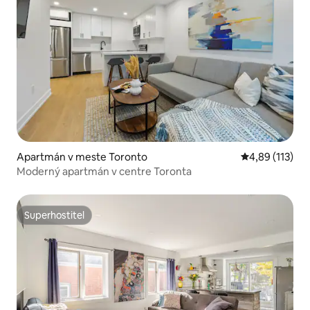
Apartmán v meste Toronto
Priemerné oho
4,89 (113)
Moderný apartmán v centre Toronta
Superhostiteľ
Superhostiteľ