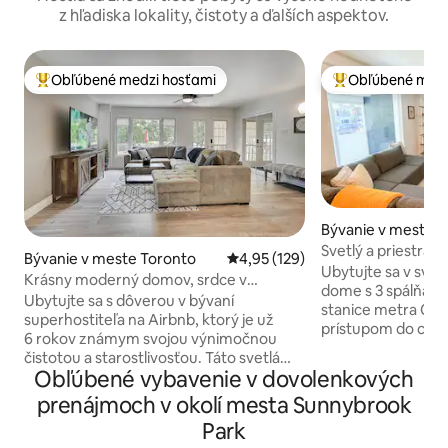
z hľadiska lokality, čistoty a ďalších aspektov.
Obľúbené medzi hosťami
Obľúbené medz
Najobľúbenejšie medzi hosťami
Najobľúbenejšie 
Bývanie v meste 
Svetlý a priestran
Bývanie v meste Toronto
Priemerné ohodnotenie 4,95 z 5
4,95 (129)
3 spálňami | Metro
Ubytujte sa v sve
Krásny moderný domov, srdce v
dome s 3 spálňami
Bayview Village
Ubytujte sa s dôverou v bývaní
stanice metra Cox
superhostiteľa na Airbnb, ktorý je už
prístupom do cent
6 rokov známym svojou výnimočnou
minút. Tento dom je ideálny pre rodiny,
čistotou a starostlivosťou. Táto svetlá
malé skupiny aleb
Obľúbené vybavenie v dovolenkových
jednotka s 3 spálňami a 2 kúpeľňami
kombinuje priestor
ponúka oveľa viac priestoru ako typický
prenájmoch v okolí mesta Sunnybrook
bezkonkurenčné d
hotel alebo byt, plus súkromný dvor,
jednej z najlepších
Park
vzácny oddychový priestor v meste, kde
sa dajú prechádzať pešo.