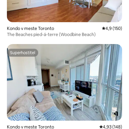
Kondo v meste Toronto
Priemerné oho
4,9 (150)
The Beaches pied-á-terre (Woodbine Beach)
Superhostiteľ
Superhostiteľ
Kondo v meste Toronto
Priemerné ohod
4,93 (148)