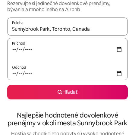
Rezervujte si jedinečné dovolenkové prenájmy,
bývania a mnoho iného na Airbnb
Poloha
Keď budú výsledky k dispozícii, môžete si ich prechádzať pom
Príchod
Odchod
Hľadať
Najlepšie hodnotené dovolenkové
prenájmy v okolí mesta Sunnybrook Park
Hostia sa zhodli: tieto pobyty sú vysoko hodnotené