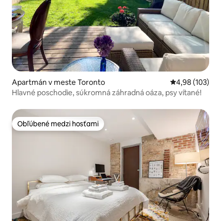
Apartmán v meste Toronto
Priemerné ohod
4,98 (103)
Hlavné poschodie, súkromná záhradná oáza, psy vítané!
Obľúbené medzi hosťami
Obľúbené medzi hosťami