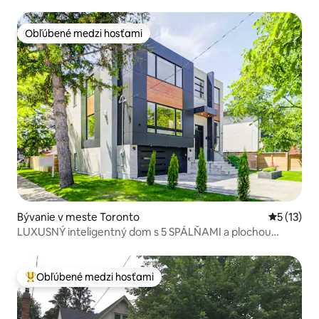
Obľúbené medzi hosťami
Obľúbené medzi hosťami
Bývanie v meste Toronto
Priemerné
5 (13)
LUXUSNÝ inteligentný dom s 5 SPÁLŇAMI a plochou
465 m² v North Yorku
Obľúbené medzi hosťami
Najobľúbenejšie medzi hosťami