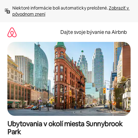
Preskočiť
Niektoré informácie boli automaticky preložené. 
Zobraziť v 
na
pôvodnom znení
obsah.
Dajte svoje bývanie na Airbnb
Ubytovania v okolí miesta Sunnybrook
Park