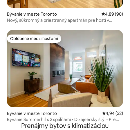
Bývanie v meste Toronto
Priemerné oho
4,89 (90)
Nový, súkromný a priestranný apartmán pre hostí v
blízkosti metra
Obľúbené medzi hosťami
Obľúbené medzi hosťami
Bývanie v meste Toronto
Priemerné oho
4,94 (32)
Bývanie Summerhill s 2 spálňami • Dizajnérsky štýl • Pre
Prenájmy bytov s klimatizáciou
4 osoby