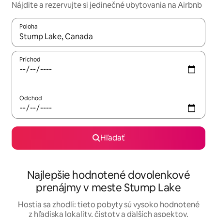
Nájdite a rezervujte si jedinečné ubytovania na Airbnb
Poloha
Keď budú výsledky k dispozícii, môžete si ich prechádzať pom
Príchod
Odchod
Hľadať
Najlepšie hodnotené dovolenkové
prenájmy v meste Stump Lake
Hostia sa zhodli: tieto pobyty sú vysoko hodnotené
z hľadiska lokality, čistoty a ďalších aspektov.