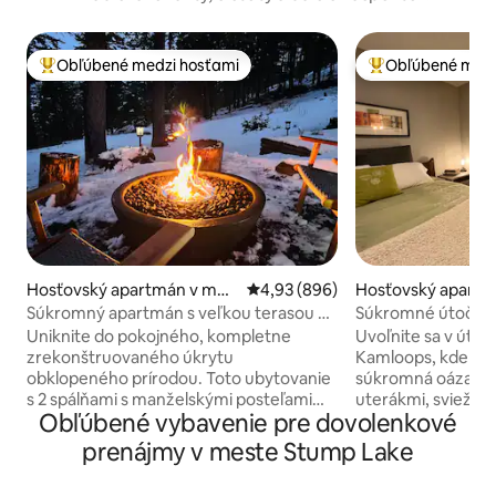
Obľúbené medzi hosťami
Obľúbené medz
Najobľúbenejšie medzi hosťami
Najobľúbenejšie 
Hosťovský apartmán v mes
Priemerné ohodnotenie 4,93 z 5
4,93 (896)
Hosťovský apartm
te West Kelowna
te Kamloops
Súkromný apartmán s veľkou terasou v
Súkromné útočisko 
srdci Okanaganu
Turistické chodník
Uniknite do pokojného, kompletne
Uvoľnite sa v útu
zrekonštruovaného úkrytu
Kamloops, kde sú ví
obklopeného prírodou. Toto ubytovanie
súkromná oáza ča
s 2 spálňami s manželskými posteľami
uterákmi, sviežou 
Obľúbené vybavenie pre dovolenkové
King a 2 kúpeľňami a štýlovým
vyhrievanou podla
zariadením ponúka nádherný výhľad na
vyrobenými detai
prenájmy v meste Stump Lake
jazero Shannon, hory a golfové ihrisko.
pracovným priest
Relaxujte v drevom vyhrievanej vírivke a
na dobrodružstvo,