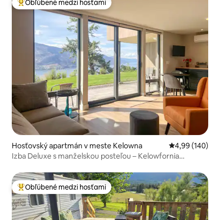
Obľúbené medzi hosťami
Najobľúbenejšie medzi hosťami
Hosťovský apartmán v meste Kelowna
Priemerné ohod
4,99 (140)
Izba Deluxe s manželskou posteľou – Kelowfornia
Lakeview Retreat
Obľúbené medzi hosťami
Najobľúbenejšie medzi hosťami