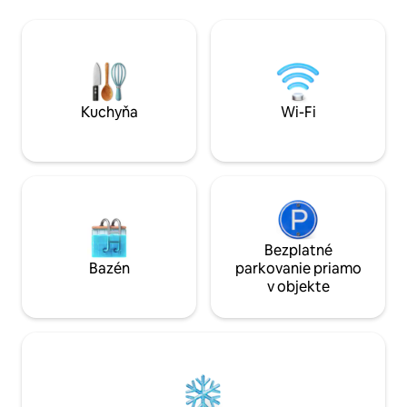
zažite dokonalý útulný oddych (nie je k
RIH, v blízkosti jaz
dispozícii počas zákazu zakladania
chodníkov, turistic
ohňa/v lete/pri silnom vetre),
chodníkov, len pár
oddýchnite si na veľkej súkromnej
mesta a diaľničných ko
terase s grilom alebo vyrazte priamo do
na štúdium, prácu 
prírody po turistických chodníkoch,
bicyklovanie, dni 
ktoré sú prístupné z dvora. Apartmán
prístup na veslova
Kuchyňa
Wi-Fi
ponúka atmosféru butikového hotela,
opatrovania šteniat
pričom je zároveň útulný a prívetivý.
Bezplatné
Bazén
parkovanie priamo
v objekte