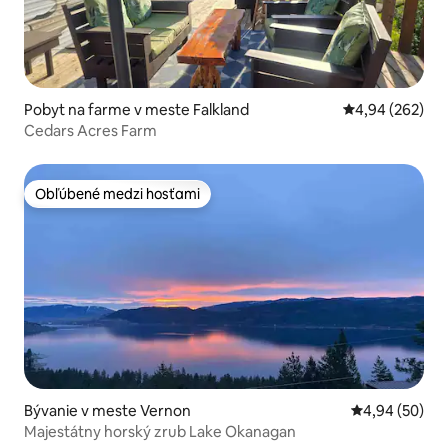
Pobyt na farme v meste Falkland
Priemerné ohod
4,94 (262)
Cedars Acres Farm
Obľúbené medzi hosťami
Obľúbené medzi hosťami
Bývanie v meste Vernon
Priemerné oho
4,94 (50)
Majestátny horský zrub Lake Okanagan