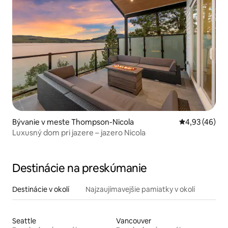
Bývanie v meste Thompson-Nicola
Priemerné oho
4,93 (46)
Luxusný dom pri jazere – jazero Nicola
Destinácie na preskúmanie
Destinácie v okolí
Najzaujímavejšie pamiatky v okolí
Seattle
Vancouver