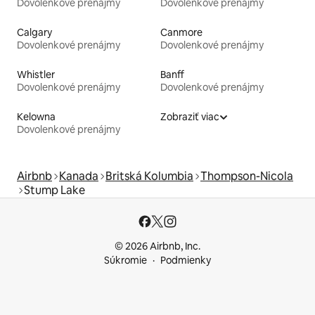
Dovolenkové prenájmy
Dovolenkové prenájmy
Calgary
Canmore
Dovolenkové prenájmy
Dovolenkové prenájmy
Whistler
Banff
Dovolenkové prenájmy
Dovolenkové prenájmy
Kelowna
Zobraziť viac
Dovolenkové prenájmy
Airbnb
Kanada
Britská Kolumbia
Thompson-Nicola
Stump Lake
© 2026 Airbnb, Inc.
Súkromie
Podmienky