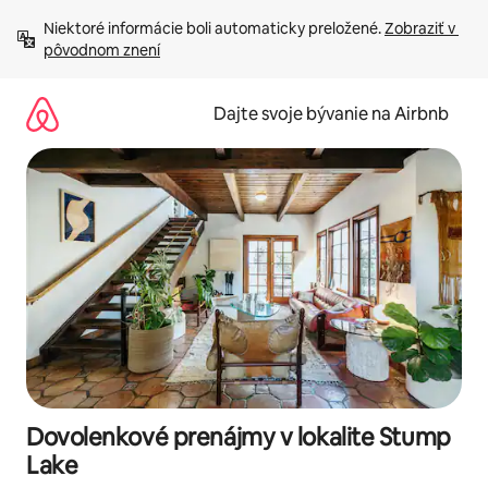
Preskočiť
Niektoré informácie boli automaticky preložené. 
Zobraziť v 
na
pôvodnom znení
obsah.
Dajte svoje bývanie na Airbnb
Dovolenkové prenájmy v lokalite Stump
Lake