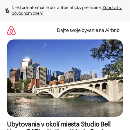
Preskočiť
Niektoré informácie boli automaticky preložené. 
Zobraziť v 
na
pôvodnom znení
obsah.
Dajte svoje bývanie na Airbnb
Ubytovania v okolí miesta Studio Bell