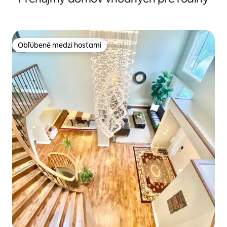
Obľúbené medzi hosťami
Obľúbené medzi hosťami