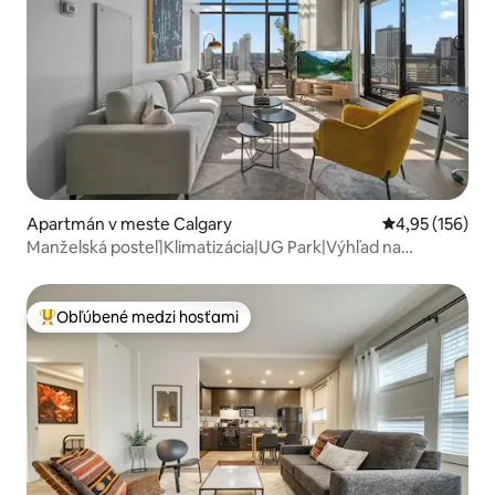
Apartmán v meste Calgary
Priemerné ohod
4,95 (156)
Manželská posteľ|Klimatizácia|UG Park|Výhľad na
DT|Minúty od Saddledome
Obľúbené medzi hosťami
Najobľúbenejšie medzi hosťami