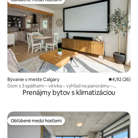
Obľúbené medzi hosťami
Bývanie v meste Calgary
Priemerné oho
4,92 (26)
Dom s 3 spálňami – vírivka – výhľad na panorámu –
Prenájmy bytov s klimatizáciou
Saddledome
Obľúbené medzi hosťami
Obľúbené medzi hosťami