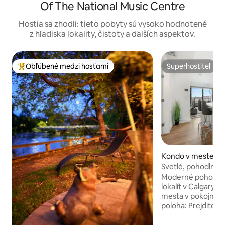
Of The National Music Centre
Hostia sa zhodli: tieto pobyty sú vysoko hodnotené
z hľadiska lokality, čistoty a ďalších aspektov.
Obľúbené medzi hosťami
Superhostiteľ
Najobľúbenejšie medzi hosťami
Superhostiteľ
Kondo v meste Ca
Svetlé, pohodlné a
centre mesta! Pa
Moderné pohodlie v
lokalít v Calgary! Len pár minút od centra
mesta v pokojnej štvrti. Prv
poloha: Prejdite s
zábavu a potraviny
Stampede - žiadn