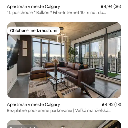
Apartmán v meste Calgary
Priemerné oho
4,94 (36)
11. poschodie * Balkón * Fibe-Internet 10 minút do
Stampede
Obľúbené medzi hosťami
Obľúbené medzi hosťami
Apartmán v meste Calgary
Priemerné oh
4,92 (13)
Bezplatné podzemné parkovanie | Veľká manželská
posteľ | Bazén | Gril