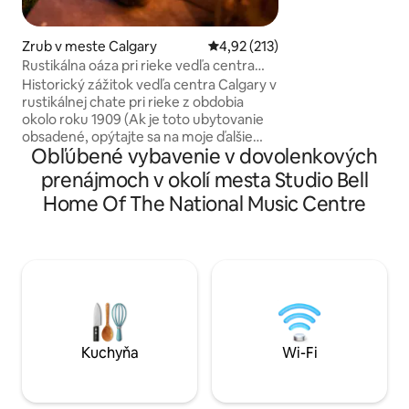
Vybavenie: Vysoko
Netflix. Relaxačná
Zrub v meste Calgary
Priemerné ohodnotenie 4,92 z 5
4,92 (213)
Plne vybavená kuc
Rustikálna oáza pri rieke vedľa centra
Manželská posteľ 
Calgary
Historický zážitok vedľa centra Calgary v
so základnými potrebami
rustikálnej chate pri rieke z obdobia
Vyhrievané, zabe
okolo roku 1909 (Ak je toto ubytovanie
Dostatok úschovne
obsadené, opýtajte sa na moje ďalšie
si teraz pre doko
Obľúbené vybavenie v dovolenkových
miesta!) Pešia vzdialenosť od: Centrum,
pohodlia a pohodli
Stampede a BMO Repsol Center Saddle
prenájmoch v okolí mesta Studio Bell
Dome 17th ave Hlavná linka verejnej
Home Of The National Music Centre
dopravy Obchody s potravinami,
kaviarne, puby a reštaurácie do 5 minút
chôdze Obrovský park na druhej strane
rieky Parkovanie mimo ulice
Jednoduchý príchod Oplotený dvor pre
psíkov. Súkromný gril na prednej terase s
výhľadom na rieku. Ak máte akékoľvek
otázky, neváhajte sa na mňa obrátiť!
Kuchyňa
Wi-Fi