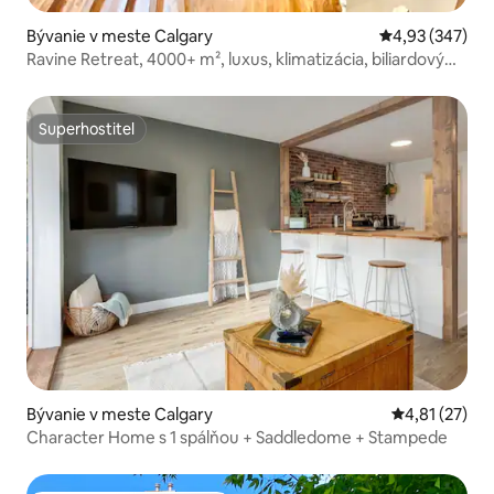
Bývanie v meste Calgary
Priemerné ohod
4,93 (347)
Ravine Retreat, 4000+ m², luxus, klimatizácia, biliardový
stôl atď.
Superhostiteľ
Superhostiteľ
Bývanie v meste Calgary
Priemerné oh
4,81 (27)
Character Home s 1 spálňou + Saddledome + Stampede