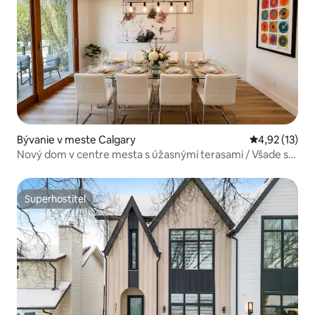
Bývanie v meste Calgary
Priemerné oh
4,92 (13)
Nový dom v centre mesta s úžasnými terasami / Všade sa
dostanete pešo!
Superhostiteľ
Superhostiteľ