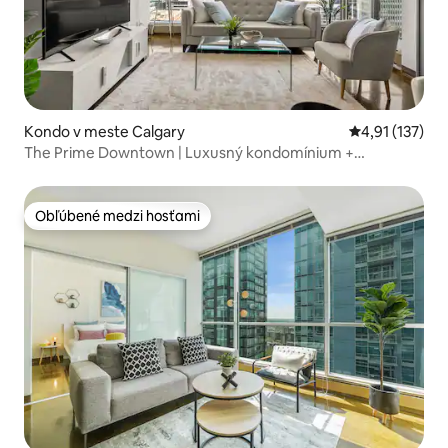
Kondo v meste Calgary
Priemerné oho
4,91 (137)
The Prime Downtown | Luxusný kondomínium +
parkovanie zdarma
Obľúbené medzi hosťami
Obľúbené medzi hosťami