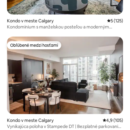
Kondo v meste Calgary
Priemerné 
5 (125)
Kondomínium s manželskou posteľou a moderným
svetlým výstupom v blízkosti centra mesta
Obľúbené medzi hosťami
Obľúbené medzi hosťami
Kondo v meste Calgary
Priemerné oho
4,9 (105)
Vynikajúca poloha v Stampede DT | Bezplatné parkovanie |