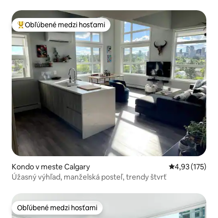
2 postele
Obľúbené medzi hosťami
Najobľúbenejšie medzi hosťami
Kondo v meste Calgary
Priemerné ohod
4,93 (175)
Úžasný výhľad, manželská posteľ, trendy štvrť
Obľúbené medzi hosťami
Obľúbené medzi hosťami