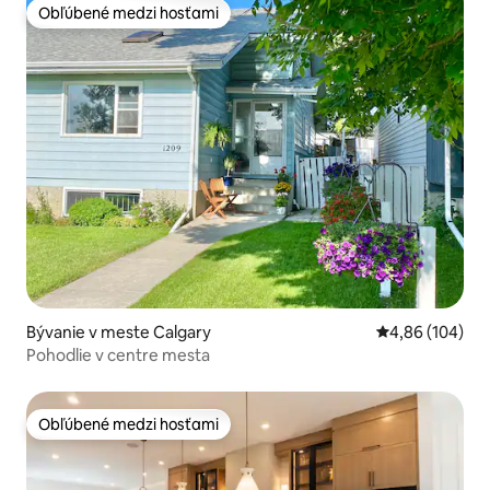
Obľúbené medzi hosťami
Obľúbené medzi hosťami
Bývanie v meste Calgary
Priemerné ohod
4,86 (104)
Pohodlie v centre mesta
Obľúbené medzi hosťami
Obľúbené medzi hosťami