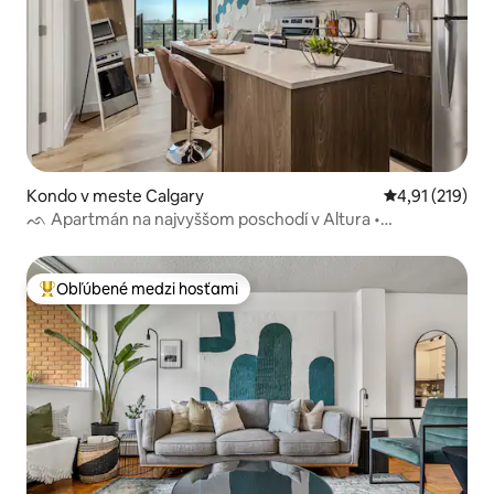
Kondo v meste Calgary
Priemerné oho
4,91 (219)
ᨒ Apartmán na najvyššom poschodí v Altura •
BEZPLATNÉ parkovanie • Bridgeland
Obľúbené medzi hosťami
Najobľúbenejšie medzi hosťami