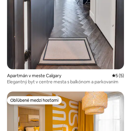
Apartmán v meste Calgary
Priemerné
5 (5)
Elegantný byt v centre mesta s balkónom a parkovaním
Obľúbené medzi hosťami
Obľúbené medzi hosťami