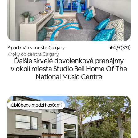
Apartmán v meste Calgary
Priemerné oh
4,9 (331)
Kroky od centra Calgary
Ďalšie skvelé dovolenkové prenájmy
v okolí miesta Studio Bell Home Of The
National Music Centre
Obľúbené medzi hosťami
Obľúbené medzi hosťami