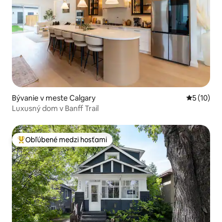
Bývanie v meste Calgary
Priemerné 
5 (10)
Luxusný dom v Banff Trail
Obľúbené medzi hosťami
Najobľúbenejšie medzi hosťami