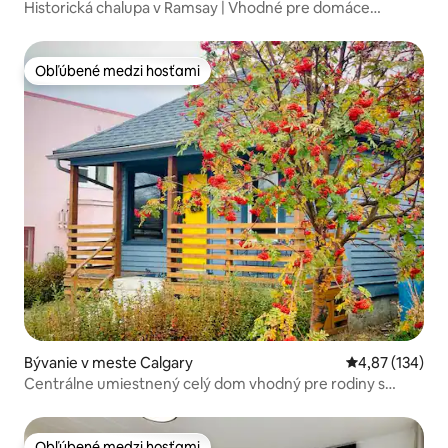
Historická chalupa v Ramsay | Vhodné pre domáce
zvieratá | Klimatizácia
Obľúbené medzi hosťami
Obľúbené medzi hosťami
Bývanie v meste Calgary
Priemerné ohod
4,87 (134)
Centrálne umiestnený celý dom vhodný pre rodiny s
deťmi
Obľúbené medzi hosťami