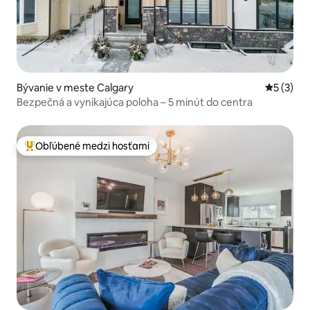
Bývanie v meste Calgary
Priemerné
5 (3)
Bezpečná a vynikajúca poloha – 5 minút do centra
Obľúbené medzi hosťami
Najobľúbenejšie medzi hosťami