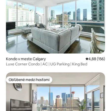
Kondo v meste Calgary
Priemerné ohod
4,88 (156)
Luxe Corner Condo | AC | UG Parking | King Bed
Obľúbené medzi hosťami
Obľúbené medzi hosťami