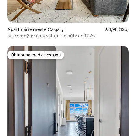
Apartmán v meste Calgary
Priemerné ohod
4,98 (126)
Súkromný, priamy vstup – minúty od 17. Av
Obľúbené medzi hosťami
Obľúbené medzi hosťami