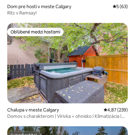
Dom pre hostí v meste Calgary
Priemerné 
5 (63)
Ritz v Ramsay!
Obľúbené medzi hosťami
Obľúbené medzi hosťami
Chalupa v meste Calgary
Priemerné ohod
4,87 (239)
Domov s charakterom | Vírivka + ohnisko | Klimatizácia |
Parkovanie