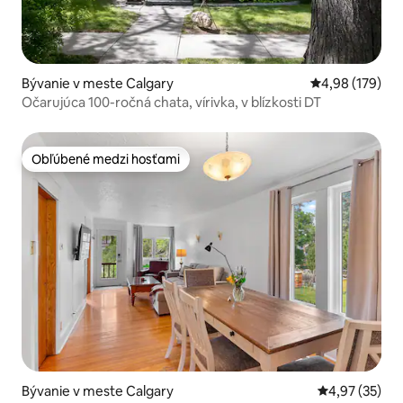
Bývanie v meste Calgary
Priemerné ohod
4,98 (179)
Očarujúca 100-ročná chata, vírivka, v blízkosti DT
Obľúbené medzi hosťami
Obľúbené medzi hosťami
Bývanie v meste Calgary
Priemerné oho
4,97 (35)