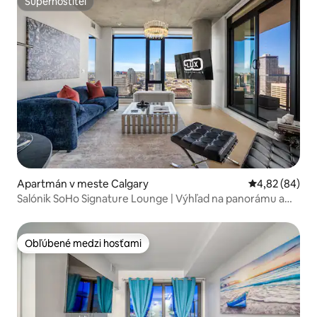
Superhostiteľ
Superhostiteľ
Apartmán v meste Calgary
Priemerné oho
4,82 (84)
Salónik SoHo Signature Lounge | Výhľad na panorámu a
hory
Obľúbené medzi hosťami
Obľúbené medzi hosťami