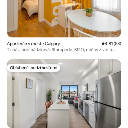
Apartmán v meste Calgary
Priemerné oh
4,81 (53)
Tichá a prechádzková: Stampede, BMO, nočný život a
jedlo!
Obľúbené medzi hosťami
Obľúbené medzi hosťami