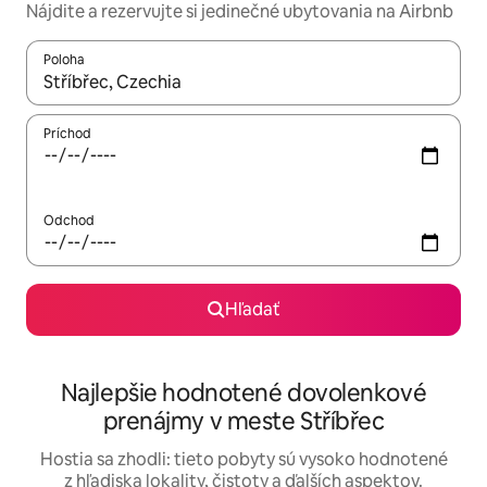
Nájdite a rezervujte si jedinečné ubytovania na Airbnb
Poloha
Keď budú výsledky k dispozícii, môžete si ich prechádzať pom
Príchod
Odchod
Hľadať
Najlepšie hodnotené dovolenkové
prenájmy v meste Stříbřec
Hostia sa zhodli: tieto pobyty sú vysoko hodnotené
z hľadiska lokality, čistoty a ďalších aspektov.