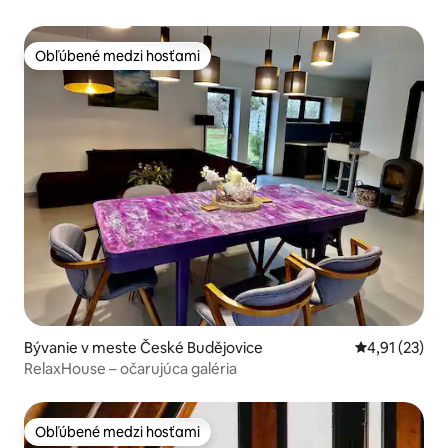
Obľúbené medzi hosťami
Obľúbené medzi hosťami
Bývanie v meste České Budějovice
Priemerné oh
4,91 (23)
RelaxHouse – očarujúca galéria
Obľúbené medzi hosťami
Obľúbené medzi hosťami