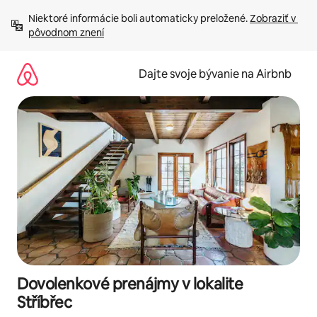
Preskočiť
Niektoré informácie boli automaticky preložené. 
Zobraziť v 
na
pôvodnom znení
obsah.
Dajte svoje bývanie na Airbnb
Dovolenkové prenájmy v lokalite
Stříbřec