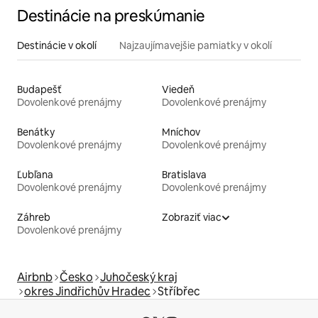
Destinácie na preskúmanie
Destinácie v okolí
Najzaujímavejšie pamiatky v okolí
Budapešť
Viedeň
Dovolenkové prenájmy
Dovolenkové prenájmy
Benátky
Mníchov
Dovolenkové prenájmy
Dovolenkové prenájmy
Ľubľana
Bratislava
Dovolenkové prenájmy
Dovolenkové prenájmy
Záhreb
Zobraziť viac
Dovolenkové prenájmy
Airbnb
Česko
Juhočeský kraj
okres Jindřichův Hradec
Stříbřec