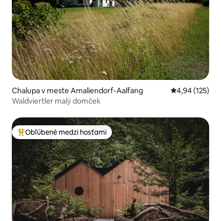
Chalupa v meste Amaliendorf-Aalfang
Priemerné ohod
4,94 (125)
Waldviertler malý domček
Obľúbené medzi hosťami
Najobľúbenejšie medzi hosťami