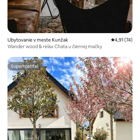
Ubytovanie v meste Kunžak
Priemerné oh
4,91 (74)
Wander wood & relax Chata u čiernej mačky
Superhostiteľ
Superhostiteľ