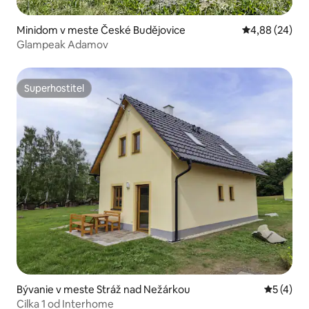
Minidom v meste České Budějovice
Priemerné oho
4,88 (24)
Glampeak Adamov
Superhostiteľ
Superhostiteľ
Bývanie v meste Stráž nad Nežárkou
Priemerné
5 (4)
Cilka 1 od Interhome