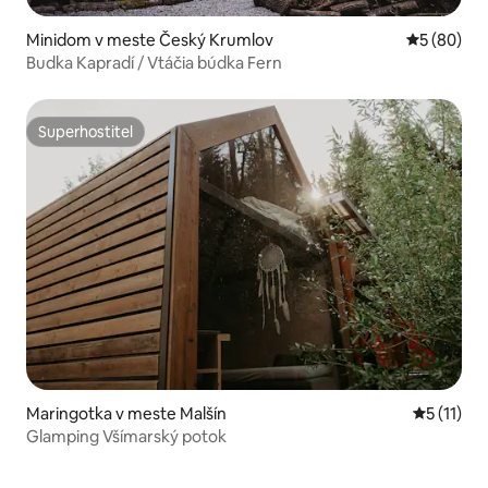
Minidom v meste Český Krumlov
Priemerné 
5 (80)
Budka Kapradí / Vtáčia búdka Fern
Superhostiteľ
Superhostiteľ
Maringotka v meste Malšín
Priemerné
5 (11)
Glamping Všímarský potok