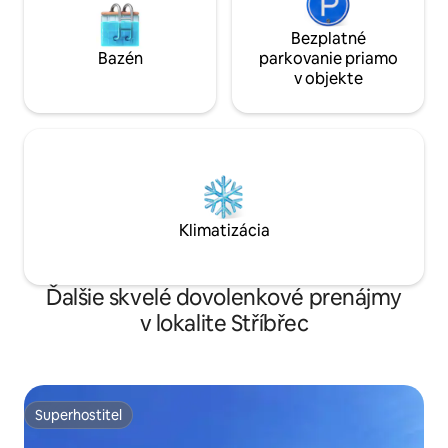
Bezplatné
Bazén
parkovanie priamo
v objekte
Klimatizácia
Ďalšie skvelé dovolenkové prenájmy
v lokalite Stříbřec
Superhostiteľ
Superhostiteľ