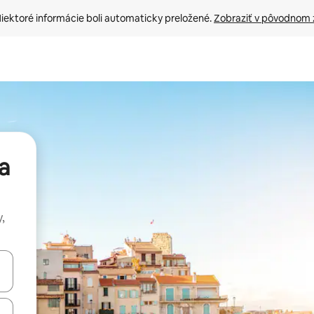
iektoré informácie boli automaticky preložené. 
Zobraziť v pôvodnom 
a
,
rechádzať pomocou klávesov so šípkami nahor a nadol alebo ich pres