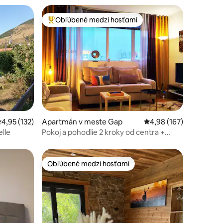
Obľúbené medzi hosťami
Najobľúbenejšie medzi hosťami
otení: 101
riemerné ohodnotenie 4,95 z 5, počet hodnotení: 132
4,95 (132)
Apartmán v meste Gap
Priemerné ohodnotenie
4,98 (167)
lle
Pokoj a pohodlie 2 kroky od centra +
súkromné parkovanie.
Obľúbené medzi hosťami
Obľúbené medzi hosťami