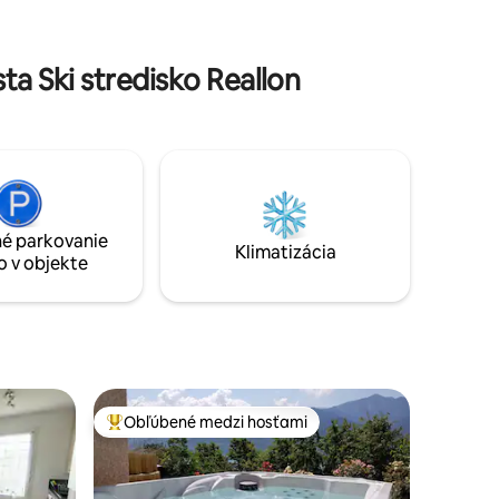
 dní
zimných aktivít
ng a
a Ski stredisko Reallon
é parkovanie
Klimatizácia
o v objekte
Obľúbené medzi hosťami
Najobľúbenejšie medzi hosťami