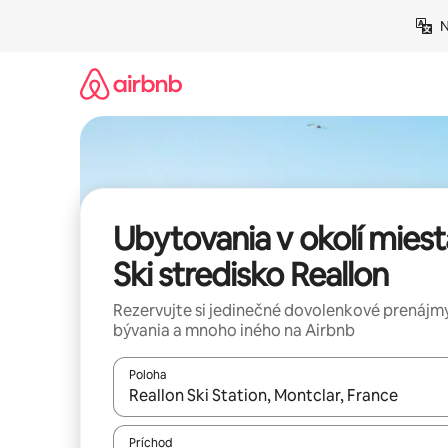
Preskočiť
N
na
obsah.
Ubytovania v okolí miest
Ski stredisko Reallon
Rezervujte si jedinečné dovolenkové prenájmy
bývania a mnoho iného na Airbnb
Poloha
Keď budú výsledky k dispozícii, môžete si ich p
Príchod