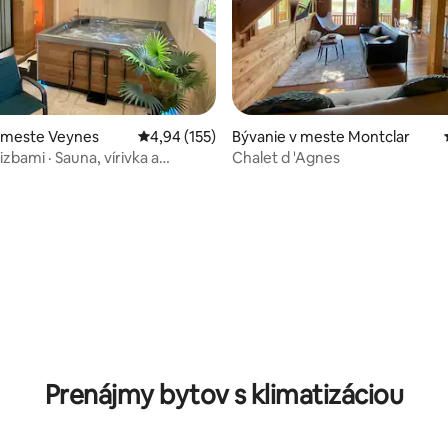
v meste Veynes
Priemerné ohodnotenie 4,94 z 5, počet hodn
4,94 (155)
Bývanie v meste Montclar
zbami · Sauna, vírivka a
Chalet d 'Agnes
Hory
4,86 z 5, počet hodnotení: 368
Prenájmy bytov s klimatizáciou