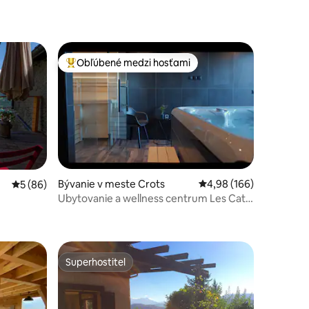
Obľúbené medzi hosťami
Najobľúbenejšie medzi hosťami
Bývanie v meste Crots
Priemerné ohodnotenie 
4,98 (166)
Priemerné ohodnotenie 5 z 5, počet hodnotení: 86
5 (86)
tení: 386
Ubytovanie a wellness centrum Les Catis
„Le Morgon“ 4*
Superhostiteľ
Superhostiteľ