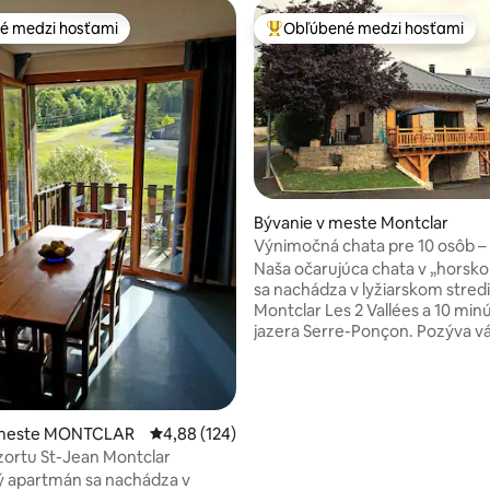
é medzi hosťami
Obľúbené medzi hosťami
é medzi hosťami
Najobľúbenejšie medzi hosťami
Bývanie v meste Montclar
4,98 z 5, počet hodnotení: 113
Výnimočná chata pre 10 osôb – 
stredisko Montclar – jazero 10 
Naša očarujúca chata v „horsko
sa nachádza v lyžiarskom stred
Montclar Les 2 Vallées a 10 min
jazera Serre-Ponçon. Pozýva vá
si užili osviežujúci pobyt vo v
prostredí. Spája v sebe autenti
moderné pohodlie a je ideálny
miestom na nezabudnuteľné ch
 meste MONTCLAR
Priemerné ohodnotenie 4,88 z 5, počet hodno
4,88 (124)
rodinou alebo priateľmi v lete aj
Vychutnajte si širokú škálu aktiv
ezortu St-Jean Montclar
lyžovanie, horskú cykloturistiku,
ý apartmán sa nachádza v