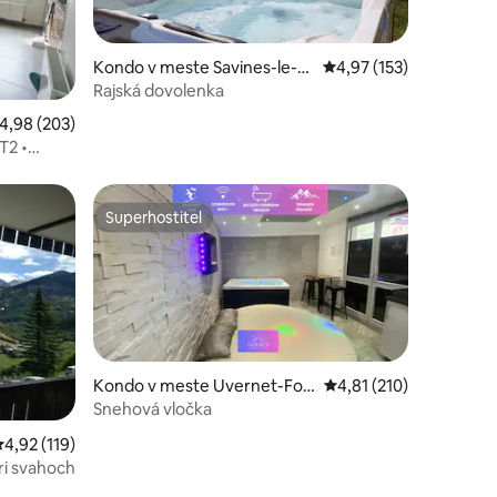
Kondo v meste Savines-le-L
Priemerné ohodnotenie
4,97 (153)
ac
Rajská dovolenka
otení: 261
riemerné ohodnotenie 4,98 z 5, počet hodnotení: 203
4,98 (203)
T2 •
Superhostiteľ
Superhostiteľ
Kondo v meste Uvernet-Fou
Priemerné ohodnotenie
4,81 (210)
rs
Snehová vločka
tení: 100
riemerné ohodnotenie 4,92 z 5, počet hodnotení: 119
4,92 (119)
ri svahoch