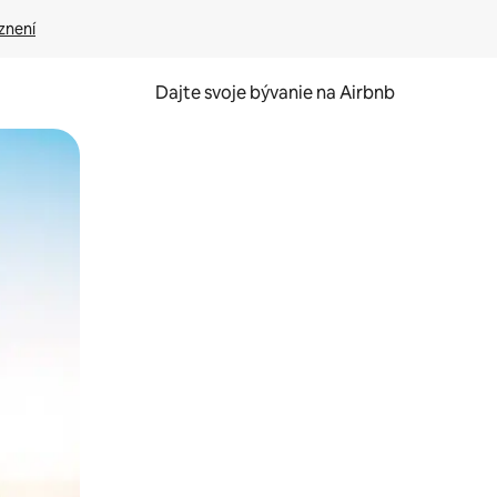
znení
Dajte svoje bývanie na Airbnb
kúmať pomocou dotykových gest či potiahnutia prstom.