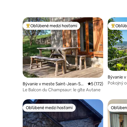
Obľúbené medzi hosťami
Obľúb
Najobľúbenejšie medzi hosťami
Najobľúb
Bývanie 
Pokojný o
Bývanie v meste Saint-Jean-Sai
Priemerné ohodnoten
5 (172)
nt-Nicolas
Le Balcon du Champsaur: le gîte Autane
Obľúbené medzi hosťami
Obľúben
Obľúbené medzi hosťami
Obľúben