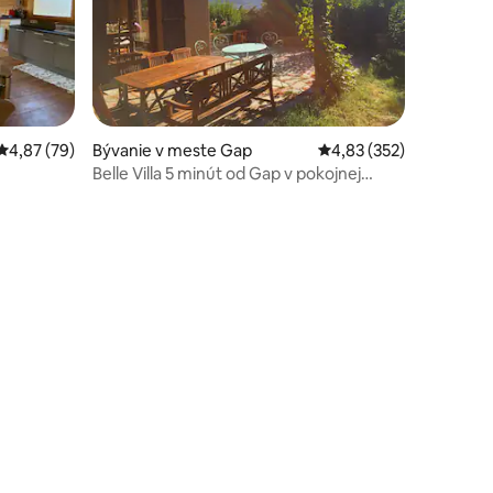
otení: 155
Priemerné ohodnotenie 4,87 z 5, počet hodnotení: 79
4,87 (79)
Bývanie v meste Gap
Priemerné ohodnotenie
4,83 (352)
Belle Villa 5 minút od Gap v pokojnej
oblasti