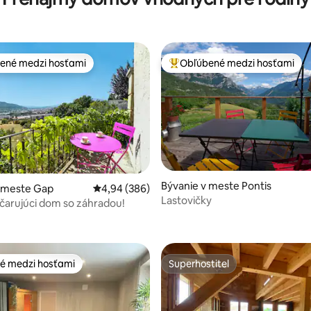
ené medzi hosťami
Obľúbené medzi hosťami
enejšie medzi hosťami
Najobľúbenejšie medzi hosťami
Bývanie v meste Pontis
v meste Gap
Priemerné ohodnotenie 4,94 z 5, počet hodno
4,94 (386)
Lastovičky
čarujúci dom so záhradou!
ie 5 z 5, počet hodnotení: 172
é medzi hosťami
Superhostiteľ
é medzi hosťami
Superhostiteľ