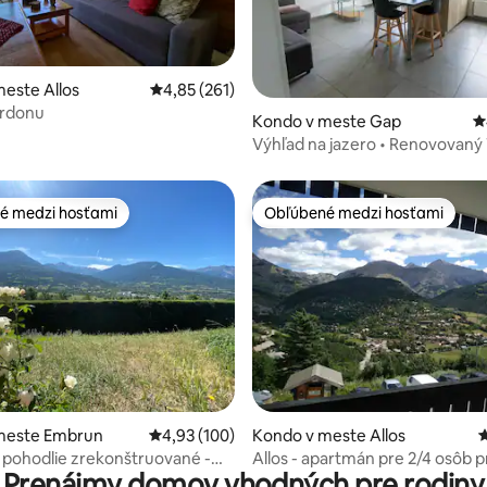
4,97 z 5, počet hodnotení: 112
este Allos
Priemerné ohodnotenie 4,85 z 5, počet hodn
4,85 (261)
erdonu
Kondo v meste Gap
P
Výhľad na jazero • Renovovaný 
Strážené parkovisko • 4 osoby
é medzi hosťami
Obľúbené medzi hosťami
é medzi hosťami
Obľúbené medzi hosťami
4,83 z 5, počet hodnotení: 144
meste Embrun
Priemerné ohodnotenie 4,93 z 5, počet hodno
4,93 (100)
Kondo v meste Allos
P
 pohodlie zrekonštruované -
Allos - apartmán pre 2/4 osôb p
Prenájmy domov vhodných pre rodiny
 výhľad