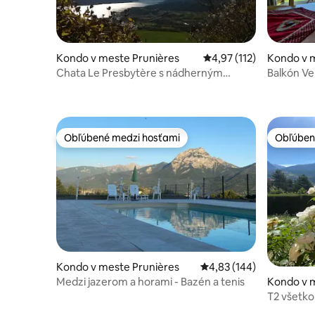
Kondo v meste Prunières
Priemerné ohodnotenie 
4,97 (112)
Kondo v m
Chata Le Presbytère s nádherným
Balkón V
výhľadom na jazero
Obľúbené medzi hosťami
Obľúben
Obľúbené medzi hosťami
Obľúben
Kondo v meste Prunières
Priemerné ohodnotenie 
4,83 (144)
Medzi jazerom a horami - Bazén a tenis
Kondo v 
T2 všetko
Nádherný