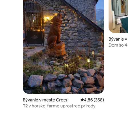
Bývanie 
Dom so 4 i
záhrada. 
Bývanie v meste Crots
Priemerné ohodnotenie 
4,86 (368)
T2 v horskej farme uprostred prírody