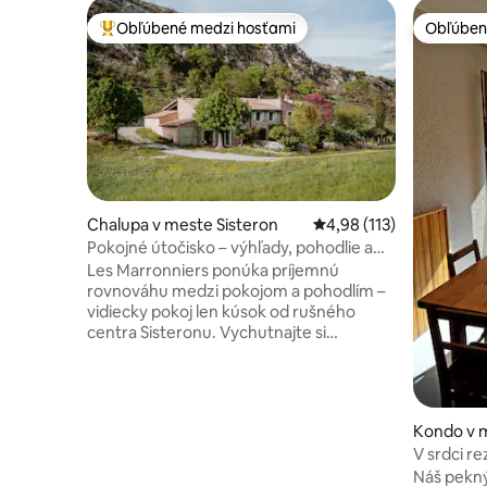
Obľúbené medzi hosťami
Obľúben
Najobľúbenejšie medzi hosťami
Obľúben
Chalupa v meste Sisteron
Priemerné ohodnotenie 
4,98 (113)
Pokojné útočisko – výhľady, pohodlie a
čaro
Les Marronniers ponúka príjemnú
rovnováhu medzi pokojom a pohodlím –
vidiecky pokoj len kúsok od rušného
centra Sisteronu. Vychutnajte si
bezplatné Wi-Fi pripojenie na internet,
dobre vybavenú kuchyňu s kávovarom
Nespresso a základnými potrebami na
varenie, pohodlné postele a útulné
Kondo v
priestory na odpočinok. K dispozícii sú
V srdci r
hračky a knihy pre deti, bezpečné
Náš pekn
úložisko pre bicykle alebo motocykle a