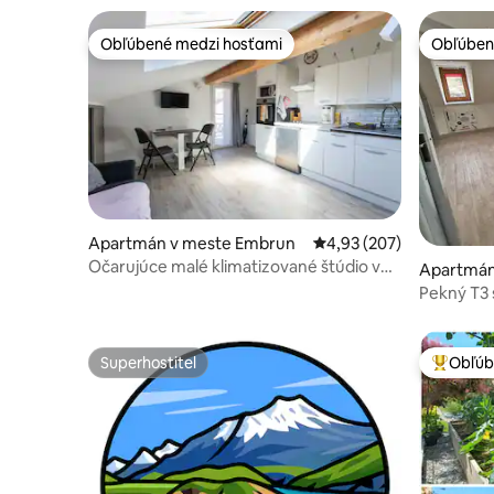
Obľúbené medzi hosťami
Obľúben
Obľúbené medzi hosťami
Obľúben
Apartmán v meste Embrun
Priemerné ohodnotenie 
4,93 (207)
Očarujúce malé klimatizované štúdio v
Apartmán
centre mesta
Pekný T3 
Superhostiteľ
Obľúb
Superhostiteľ
Najobľúb