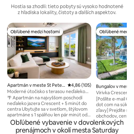
Hostia sa zhodli: tieto pobyty sú vysoko hodnotené
z hľadiska lokality, čistoty a ďalších aspektov.
Obľúbené medzi hosťami
Obľúbené medzi 
Obľúbené medzi hosťami
Obľúbené medzi 
Apartmán v meste St Peter
Priemerné ohodnotenie 4,86 z 5
4,86 (105)
Bungalov v meste 
sburg
Moderné útočisko s terasou neďaleko
burg
Vírivka Crescent L
centra mesta
🌴 Apartmán na najvyššom poschodí
Downtown
[Pošlite e-mail C
neďaleko jazera Crescent + 5 minút do
dot com na súkro
centra Ubytujte sa v svetlom, štýlovom
zľavy] Prejdite sa do reštaurácií,
apartmáne s 1 spálňou len pár minút od
obchodov, centra 
centra St. Pete. Užívajte si pokojný
Obľúbené vybavenie v dovolenkových
Crescent Lake a na
výhľad na jazero zo svojej súkromnej
vzdialené 15 až 20 
prenájmoch v okolí mesta Saturday
terasy, pričom Crescent Lake Park je len
vonkajšia solárna 