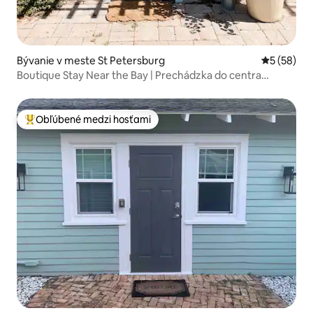
Bývanie v meste St Petersburg
Priemerné 
5 (58)
Boutique Stay Near the Bay | Prechádzka do centra
mesta.
Obľúbené medzi hosťami
Najobľúbenejšie medzi hosťami