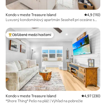
Kondo v meste Treasure Island
Priemerné oh
4,9 (110)
Luxusný kondomíniový apartmán Seashell pri oceáne s
bazénom
Obľúbené medzi hosťami
Najobľúbenejšie medzi hosťami
Kondo v meste Treasure Island
Priemerné ohod
4,97 (230)
*Shore Thing* Pešo na pláž | Výhľad na pobrežie