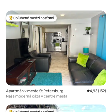
Obľúbené medzi hosťami
Najobľúbenejšie medzi hosťami
Apartmán v meste St Petersburg
Priemerné ohod
4,93 (152)
Naša moderná oáza v centre mesta
Obľúbené medzi hosťami