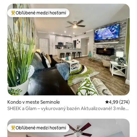
Obľúbené medzi hosťami
Najobľúbenejšie medzi hosťami
Kondo v meste Seminole
Priemerné ohod
4,99 (274)
SHEEK a Glam – vykurovaný bazén Aktualizované! 3 míle
od pláže
Obľúbené medzi hosťami
Najobľúbenejšie medzi hosťami