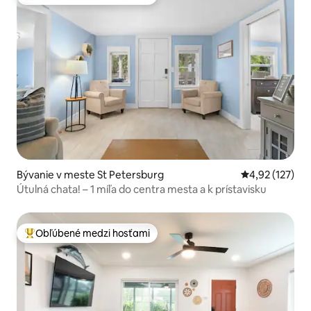
Najobľúbenejšie medzi hosťami
Bývanie v meste St Petersburg
Priemerné ohod
4,92 (127)
Útulná chata! – 1 míľa do centra mesta a k prístavisku
Obľúbené medzi hosťami
Najobľúbenejšie medzi hosťami