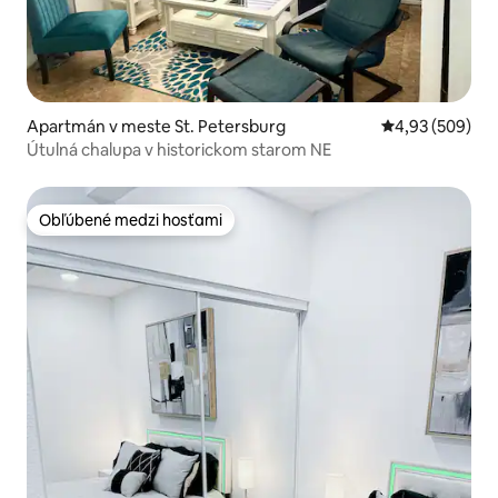
Apartmán v meste St. Petersburg
Priemerné ohod
4,93 (509)
Útulná chalupa v historickom starom NE
Obľúbené medzi hosťami
Obľúbené medzi hosťami