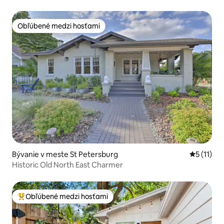
Obľúbené medzi hosťami
Obľúbené medzi hosťami
Bývanie v meste St Petersburg
Priemerné
5 (11)
Historic Old North East Charmer
Obľúbené medzi hosťami
Najobľúbenejšie medzi hosťami