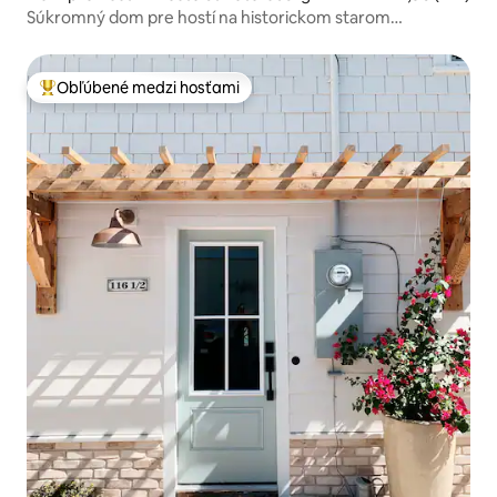
Súkromný dom pre hostí na historickom starom
severovýchode
Obľúbené medzi hosťami
Najobľúbenejšie medzi hosťami