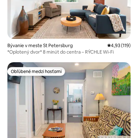
Bývanie v meste St Petersburg
Priemerné oho
4,93 (119)
*Oplotený dvor* 8 minút do centra – RÝCHLE Wi-Fi
Obľúbené medzi hosťami
Obľúbené medzi hosťami