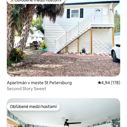
Najobľúbenejšie medzi hosťami
Apartmán v meste St Petersburg
Priemerné ohod
4,94 (178)
Second Story Sweet
Obľúbené medzi hosťami
Obľúbené medzi hosťami