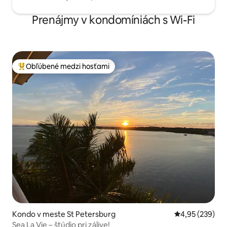
Prenájmy v kondomíniách s Wi-Fi
Obľúbené medzi hosťami
Najobľúbenejšie medzi hosťami
Kondo v meste St Petersburg
Priemerné ohod
4,95 (239)
Sea La Vie – štúdio pri zálive!