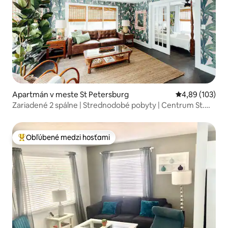
Apartmán v meste St Petersburg
Priemerné ohod
4,89 (103)
Zariadené 2 spálne | Strednodobé pobyty | Centrum St.
Pete
Obľúbené medzi hosťami
Najobľúbenejšie medzi hosťami