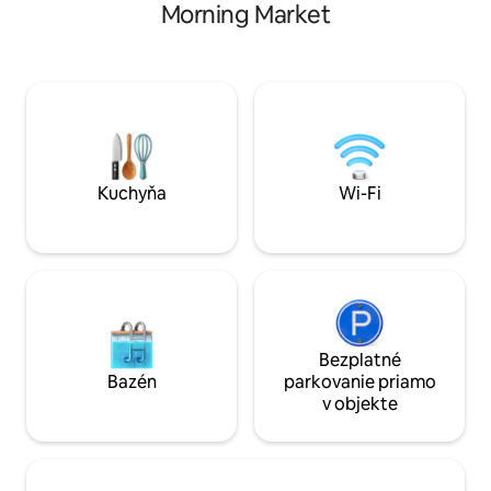
Morning Market
pár krokov od vás a Beach Drive,
vyhradený pracovn
reštaurácie a nočný život sú neďaleko. ✔
vzdušnej slnečnej 
Veľká manželská posteľ + špičkové
parkovacia plocha 
povrchové úpravy ✔ Súkromná terasa s
Jedálenský stôl pr
výhľadom na jazero ✔ Rýchle Wi-Fi +
bar pri kuchyni. P
inteligentné televízory ✔ Bezplatné
zvrškami z pamäťo
parkovanie + vhodné pre domáce
hodvábnou bambu
zvieratá Relaxujte v tichom priestore na
bielizňou. Veľká p
vyvýšenom mieste – blízko všetkého, ale
sprche a detské hr
Kuchyňa
Wi-Fi
ďaleko od hluku.
Bezplatné
Bazén
parkovanie priamo
v objekte