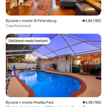
Bývanie v meste St Petersburg
Priemerné ohod
4,86 (180)
Casa Kenwood
Obľúbené medzi hosťami
Obľúbené medzi hosťami
Bývanie v meste Pinellas Park
Priemerné ohod
4,98 (185)