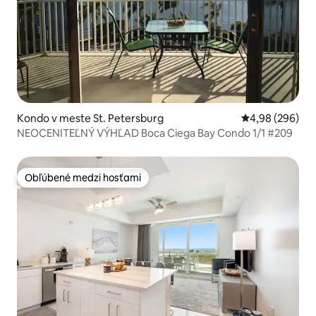
Kondo v meste St. Petersburg
Priemerné ohod
4,98 (296)
NEOCENITEĽNÝ VÝHĽAD Boca Ciega Bay Condo 1/1 #209
Obľúbené medzi hosťami
Obľúbené medzi hosťami