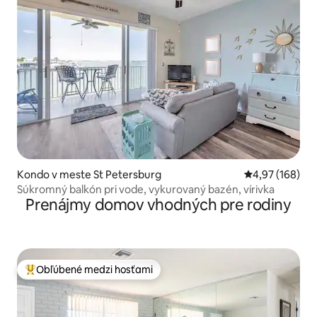
Kondo v meste St Petersburg
Priemerné ohod
4,97 (168)
Súkromný balkón pri vode, vykurovaný bazén, vírivka
Prenájmy domov vhodných pre rodiny
Obľúbené medzi hosťami
Najobľúbenejšie medzi hosťami