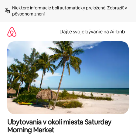
Preskočiť
Niektoré informácie boli automaticky preložené. 
Zobraziť v 
na
pôvodnom znení
obsah.
Dajte svoje bývanie na Airbnb
Ubytovania v okolí miesta Saturday
Morning Market