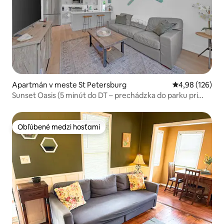
Apartmán v meste St Petersburg
Priemerné ohod
4,98 (126)
Sunset Oasis (5 minút do DT – prechádzka do parku pri
vode)
Obľúbené medzi hosťami
Obľúbené medzi hosťami