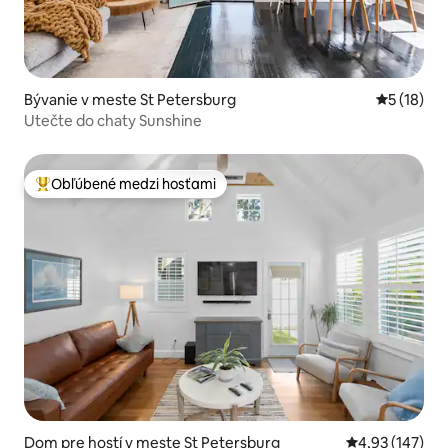
Bývanie v meste St Petersburg
Priemerné 
5 (18)
Utečte do chaty Sunshine
Obľúbené medzi hosťami
Najobľúbenejšie medzi hosťami
Dom pre hostí v meste St Petersburg
Priemerné ohod
4,93 (147)