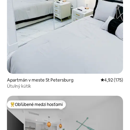
Apartmán v meste St Petersburg
Priemerné ohod
4,92 (175)
Útulný kútik
Obľúbené medzi hosťami
Najobľúbenejšie medzi hosťami