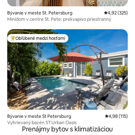
Bývanie v meste St. Petersburg
Priemerné ohod
4,92 (325)
Minidom v centre St. Pete: prekvapivo priestranný
Obľúbené medzi hosťami
Najobľúbenejšie medzi hosťami
Bývanie v meste St Petersburg
Priemerné oho
4,98 (115)
Vyhrievaný bazén ST Urban Oasis
Prenájmy bytov s klimatizáciou