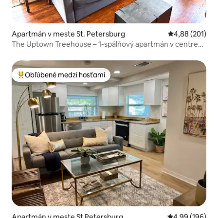
Apartmán v meste St. Petersburg
Priemerné ohod
4,88 (201)
The Uptown Treehouse – 1-spálňový apartmán v centre
St. Pete
Obľúbené medzi hosťami
Najobľúbenejšie medzi hosťami
Apartmán v meste St Petersburg
Priemerné ohod
4,99 (196)