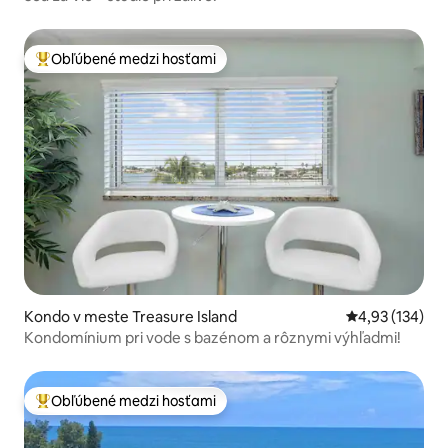
Obľúbené medzi hosťami
Najobľúbenejšie medzi hosťami
Kondo v meste Treasure Island
Priemerné ohod
4,93 (134)
Kondomínium pri vode s bazénom a rôznymi výhľadmi!
Obľúbené medzi hosťami
Najobľúbenejšie medzi hosťami