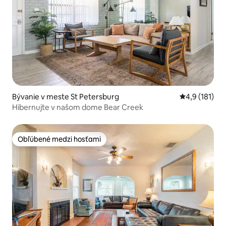
Bývanie v meste St Petersburg
Priemerné oh
4,9 (181)
Hibernujte v našom dome Bear Creek
Obľúbené medzi hosťami
Obľúbené medzi hosťami