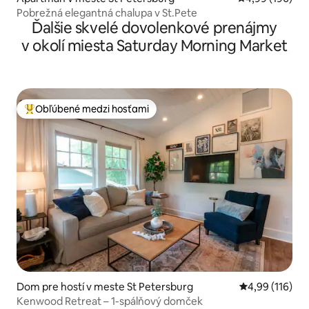
Pobrežná elegantná chalupa v St.Pete
Ďalšie skvelé dovolenkové prenájmy
v okolí miesta Saturday Morning Market
Obľúbené medzi hosťami
Najobľúbenejšie medzi hosťami
Dom pre hostí v meste St Petersburg
Priemerné ohod
4,99 (116)
Kenwood Retreat – 1-spálňový domček