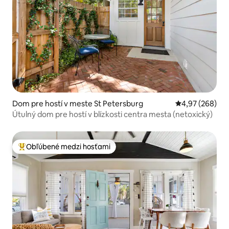
Dom pre hostí v meste St Petersburg
Priemerné ohod
4,97 (268)
Útulný dom pre hostí v blízkosti centra mesta (netoxický)
Obľúbené medzi hosťami
Najobľúbenejšie medzi hosťami