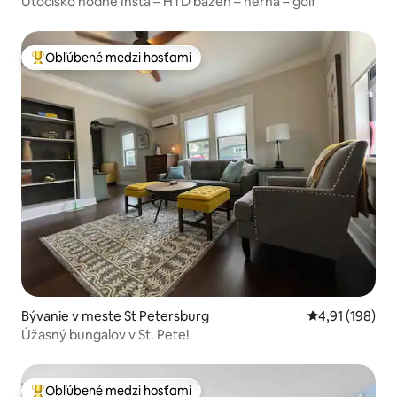
Útočisko hodné Insta – HTD bazén – herňa – golf
Obľúbené medzi hosťami
Najobľúbenejšie medzi hosťami
Bývanie v meste St Petersburg
Priemerné ohod
4,91 (198)
Úžasný bungalov v St. Pete!
Obľúbené medzi hosťami