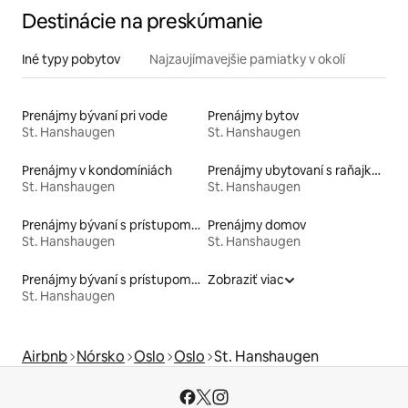
Destinácie na preskúmanie
Iné typy pobytov
Najzaujímavejšie pamiatky v okolí
Prenájmy bývaní pri vode
Prenájmy bytov
St. Hanshaugen
St. Hanshaugen
Prenájmy v kondomíniách
Prenájmy ubytovaní s raňajkami
St. Hanshaugen
St. Hanshaugen
Prenájmy bývaní s prístupom na pláž
Prenájmy domov
St. Hanshaugen
St. Hanshaugen
Prenájmy bývaní s prístupom k jazeru
Zobraziť viac
St. Hanshaugen
Airbnb
Nórsko
Oslo
Oslo
St. Hanshaugen