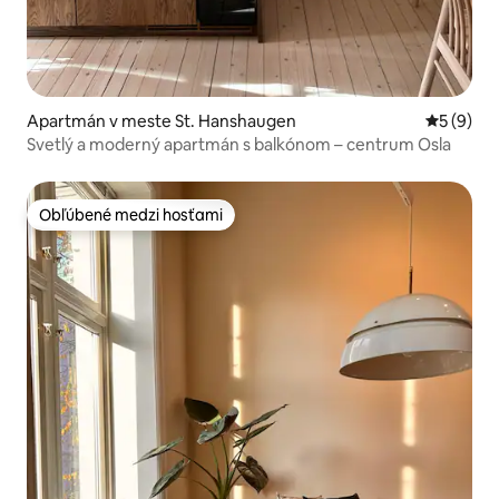
Apartmán v meste St. Hanshaugen
Priemerné
5 (9)
Svetlý a moderný apartmán s balkónom – centrum Osla
Obľúbené medzi hosťami
Obľúbené medzi hosťami