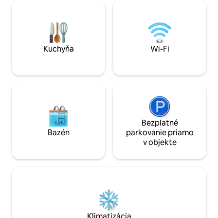
hrúbkou 10 cm). Rozmery jedného lôžka:
dĺžka 2 m, šírka 1 m. Je možné ho oddeliť
na 2 jednolôžka Parkovanie je možné
pridať za 200 NOK na deň – vyžiadajte si
ho v dostatočnom predstihu minimálne
na 7 dní Čiastočný prenájom – využíva sa
Kuchyňa
Wi-Fi
jedna izba (nedostupná)
Bezplatné
Bazén
parkovanie priamo
v objekte
Klimatizácia