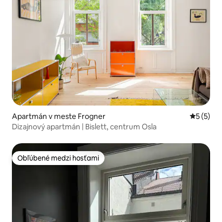
Apartmán v meste Frogner
Priemerné
5 (5)
Dizajnový apartmán | Bislett, centrum Osla
Obľúbené medzi hosťami
Obľúbené medzi hosťami