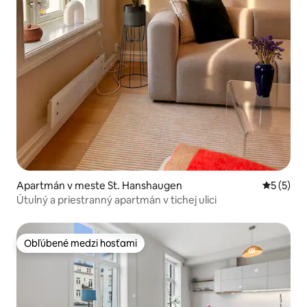
Apartmán v meste St. Hanshaugen
Priemerné
5 (5)
Útulný a priestranný apartmán v tichej ulici
Obľúbené medzi hosťami
Obľúbené medzi hosťami