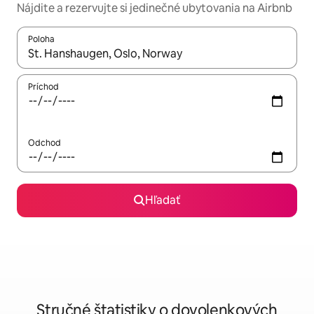
Nájdite a rezervujte si jedinečné ubytovania na Airbnb
Poloha
Keď budú výsledky k dispozícii, môžete si ich prechádzať pom
Príchod
Odchod
Hľadať
Stručné štatistiky o dovolenkových