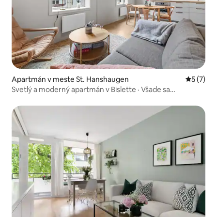
Apartmán v meste St. Hanshaugen
Priemerné
5 (7)
Svetlý a moderný apartmán v Bislette · Všade sa
dostanete pešo