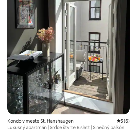
Kondo v meste St. Hanshaugen
Priemerné
5 (6)
Luxusný apartmán | Srdce štvrte Bislett | Slnečný balkón