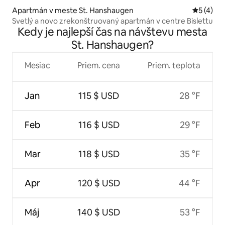
Apartmán v meste St. Hanshaugen
Priemerné
5 (4)
Svetlý a novo zrekonštruovaný apartmán v centre Bislettu
Kedy je najlepší čas na návštevu mesta
St. Hanshaugen?
Mesiac
Priem. cena
Priem. teplota
Jan
115 $ USD
28 °F
Feb
116 $ USD
29 °F
Mar
118 $ USD
35 °F
Apr
120 $ USD
44 °F
Máj
140 $ USD
53 °F