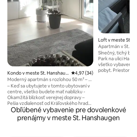
Loft v meste St. 
Apartmán v St.H
Slnečný, tichý byt 
Park na ulici Han
všetko vybavenie 
pobyt. Priestor s veľkou spálňou,
Kondo v meste St. Hanshaug
Priemerné ohodnotenie 4,97 z 
4,97 (34)
priestranným otv
en
Moderný apartmán s rozlohou 50 m² – v
obývacej izby/kuc
samom centre, ale tichý
– Keď sa ubytujete v tomto ubytovaní v
dvoch dospelých 
centre, všetko budete mať nablízku -
priestoru pre dve d
Okamžitá blízkosť verejnej dopravy –
obchodov s potravi
Pešia vzdialenosť od Kráľovského hradu,
reštaurácií hneď za roho
Obľúbené vybavenie pre dovolenkové
obchodov a služieb – Apartmán má
výťah a zadný dvo
samostatnú kuchyňu, chodbu a
prenájmy v meste St. Hanshaugen
poflakovať. K dispo
priestrannú izbu, ktorá slúži ako
parkovanie na ulici. Všetko je
obývacia izba/spálňa s jedným
bezprostrednej blíz
manželským lôžkom (2 matrace s
niekoľko autobusov