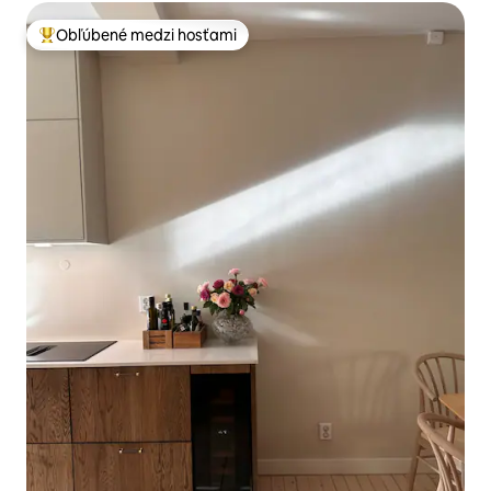
Obľúbené medzi hosťami
Najobľúbenejšie medzi hosťami