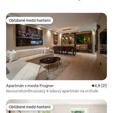
Obľúbené medzi hosťami
Obľúbené medzi hosťami
Apartmán v meste Frogner
Priemerné o
4,9 (21)
Novozrekonštruovaný 4-izbový apartmán na vrchole
Obľúbené medzi hosťami
Obľúbené medzi hosťami