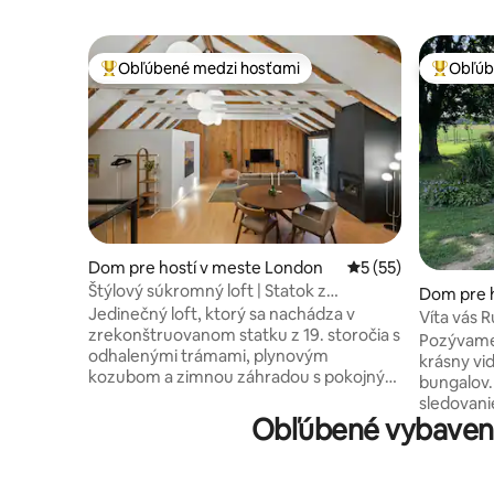
Obľúbené medzi hosťami
Obľúb
Najobľúbenejšie medzi hosťami
Najobľúb
Dom pre hostí v meste London
Priemerné ohodnote
5 (55)
Štýlový súkromný loft | Statok z
Dom pre h
19. storočia | Výhľad na jazero
Jedinečný loft, ktorý sa nachádza v
gfield
Víta vás 
zrekonštruovanom statku z 19. storočia s
Brownov
Pozývame 
odhalenými trámami, plynovým
krásny vi
kozubom a zimnou záhradou s pokojným
bungalov. 
výhľadom na vodu. Samostatný vchod,
sledovani
úplne súkromná ubytovacia jednotka –
Obľúbené vybaveni
pri táborá
určená pre dokonalý oddych. Manželská
dvojmies
posteľ King Endy s luxusnou bavlnenou
Klimatizá
posteľnou bielizňou, priestranná kúpeľňa
pohodlie.