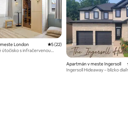
v meste London
Priemerné ohodnotenie 5 z 5, počet hod
5 (22)
útočisko s infračervenou
Apartmán v meste Ingersoll
Ingersoll Hideaway – blízko diaľ
vybavenia