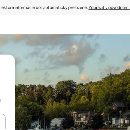
iektoré informácie boli automaticky preložené. 
Zobraziť v pôvodnom 
a
rechádzať pomocou klávesov so šípkami nahor a nadol alebo ich pres