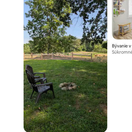
Bývanie 
Súkromné 
saunou