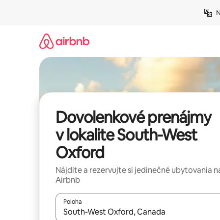
Preskočiť
N
na
obsah.
Dovolenkové prenájmy
v lokalite South-West
Oxford
Nájdite a rezervujte si jedinečné ubytovania n
Airbnb
Poloha
Keď budú výsledky k dispozícii, môžete si ich p