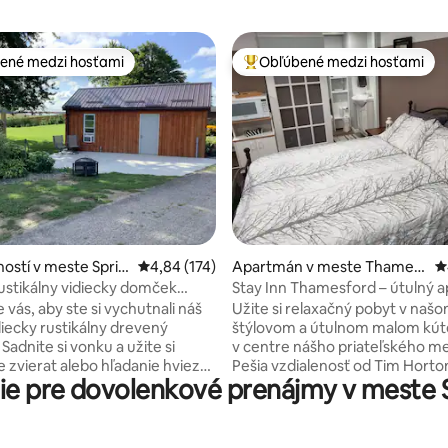
ené medzi hosťami
Obľúbené medzi hosťami
enejšie medzi hosťami
Najobľúbenejšie medzi hosťami
nie 5 z 5, počet hodnotení: 55
ostí v meste Sprin
Priemerné ohodnotenie 4,84 z 5, počet hodn
4,84 (174)
Apartmán v meste Thamesf
P
ord
Rustikálny vidiecky domček
Stay Inn Thamesford – útulný 
cov
1 spálňou
vás, aby ste si vychutnali náš
Užite si relaxačný pobyt v naš
diecky rustikálny drevený
štýlovom a útulnom malom kút
Sadnite si vonku a užite si
v centre nášho priateľského m
e zvierat alebo hľadanie hviezd
Pešia vzdialenosť od Tim Horton
e pre dovolenkové prenájmy v meste
ku. Zahrejte sa na
RBC, odrodových obchodov,
tnom sedačke pred krbom.
vyzdvihnutia pizze, mestského
cia vám v lete poskytne
obchodu s kanabisom a alkoho
 Táto manželská posteľ je
pivom . Len za 20 minút do Londýna