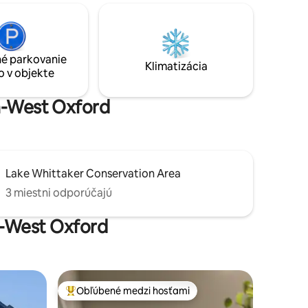
kancelárskymi priestormi, 2 obývacie
izby, ostrov s 10 miestami na sedenie,
jednotka
vonkajšiu terasu s grilom a krbovým
stém(napr.
stolom. Lower Level má 2. obývaciu izbu
, že je
s barom Live Edge, chladničkou a krbom.
é parkovanie
Klimatizácia
Vitajte doma
o v objekte
e
th-West Oxford
Lake Whittaker Conservation Area
3 miestni odporúčajú
h-West Oxford
Obľúbené medzi hosťami
Najobľúbenejšie medzi hosťami