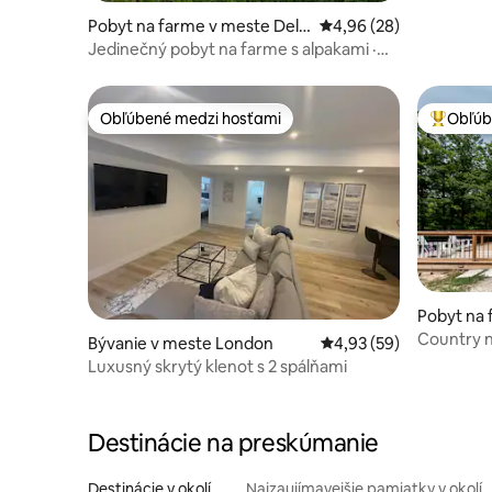
Pobyt na farme v meste Delh
Priemerné ohodnotenie
4,96 (28)
i
Jedinečný pobyt na farme s alpakami ·
Veľký súkromný apartmán s 2 spálňami
Obľúbené medzi hosťami
Obľúb
Obľúbené medzi hosťami
Najobľúb
Pobyt na 
mer
Country n
Bývanie v meste London
Priemerné ohodnotenie
4,93 (59)
zrekonštr
Luxusný skrytý klenot s 2 spálňami
Destinácie na preskúmanie
Destinácie v okolí
Najzaujímavejšie pamiatky v okolí