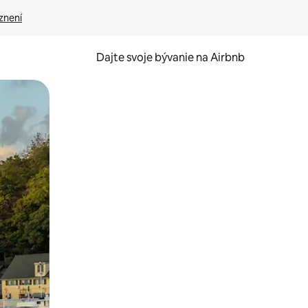
znení
Dajte svoje bývanie na Airbnb
kúmať pomocou dotykových gest či potiahnutia prstom.