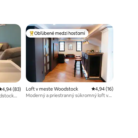
Obľúbené medzi hosťami
Najobľúbenejšie medzi hosťami
otení: 67
Loft v meste Woodstock
Priemerné ohodnoteni
4,94 (16)
Priemerné ohodnotenie 4,94 z 5, počet hodnotení: 83
4,94 (83)
Moderný a priestranný súkromný loft vo
odstock
Woodstocku, ON