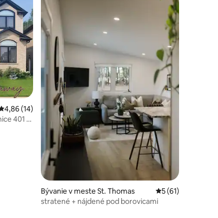
notení: 22
Priemerné ohodnotenie 4,86 z 5, počet hodnotení: 14
4,86 (14)
nice 401 a
Bývanie v meste St. Thomas
Priemerné ohodnot
5 (61)
stratené + nájdené pod borovicami