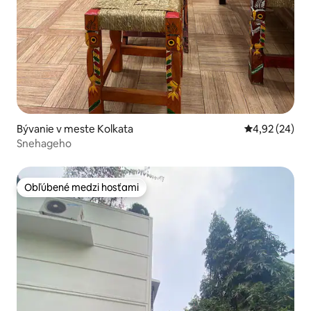
Bývanie v meste Kolkata
Priemerné oho
4,92 (24)
Snehageho
Obľúbené medzi hosťami
Obľúbené medzi hosťami