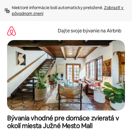
Preskočiť
Niektoré informácie boli automaticky preložené. 
Zobraziť v 
na
pôvodnom znení
obsah.
Dajte svoje bývanie na Airbnb
Bývania vhodné pre domáce zvieratá v
okolí miesta Južné Mesto Mall