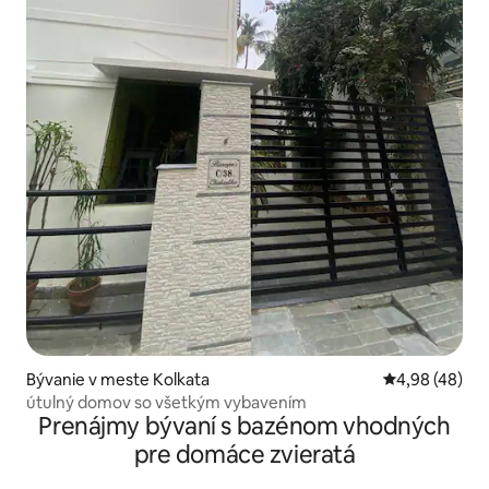
Bývanie v meste Kolkata
Priemerné oho
4,98 (48)
útulný domov so všetkým vybavením
Prenájmy bývaní s bazénom vhodných
pre domáce zvieratá