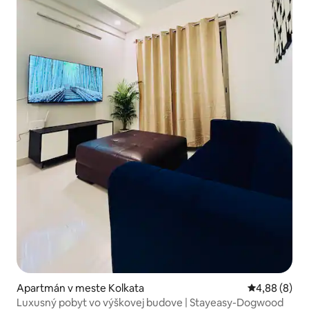
Apartmán v meste Kolkata
Priemerné oh
4,88 (8)
Luxusný pobyt vo výškovej budove | Stayeasy-Dogwood