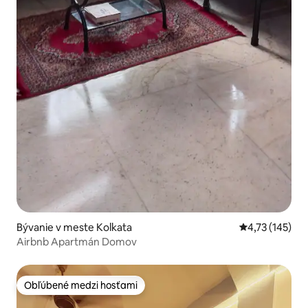
Bývanie v meste Kolkata
Priemerné oho
4,73 (145)
Airbnb Apartmán Domov
Obľúbené medzi hosťami
Obľúbené medzi hosťami