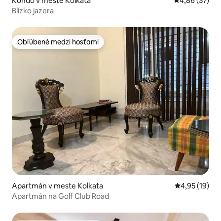
Kondo v meste Kolkata
Priemerné oho
4,86 (37)
Blízko jazera
Obľúbené medzi hosťami
Obľúbené medzi hosťami
Apartmán v meste Kolkata
Priemerné oho
4,95 (19)
Apartmán na Golf Club Road