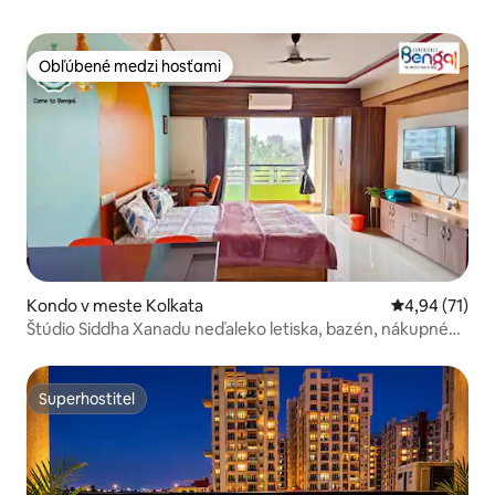
Obľúbené medzi hosťami
Obľúbené medzi hosťami
Kondo v meste Kolkata
Priemerné oho
4,94 (71)
Štúdio Siddha Xanadu neďaleko letiska, bazén, nákupné
centrum CC2
Superhostiteľ
Superhostiteľ