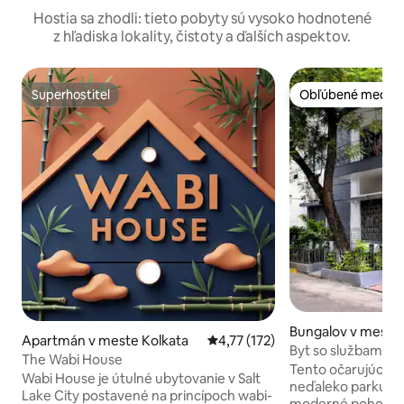
Hostia sa zhodli: tieto pobyty sú vysoko hodnotené
z hľadiska lokality, čistoty a ďalších aspektov.
Superhostiteľ
Obľúbené medzi 
Superhostiteľ
Obľúbené medzi 
Bungalov v meste 
Apartmán v meste Kolkata
Priemerné ohodnotenie 4,77 z 5
4,77 (172)
Byt so službami v 
The Wabi House
Tento očarujúci d
Wabi House je útulné ubytovanie v Salt
neďaleko parku BB
Lake City postavené na princípoch wabi-
moderné pohodlie