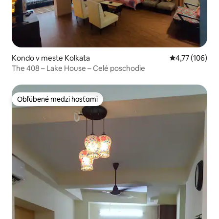
Kondo v meste Kolkata
Priemerné ohod
4,77 (106)
The 408 – Lake House – Celé poschodie
Obľúbené medzi hosťami
Obľúbené medzi hosťami