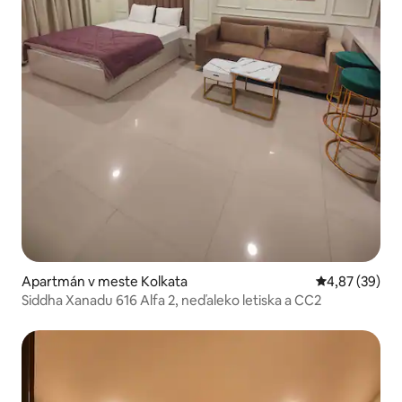
Apartmán v meste Kolkata
Priemerné oho
4,87 (39)
Siddha Xanadu 616 Alfa 2, neďaleko letiska a CC2