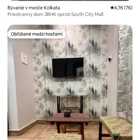
Bývanie v meste Kolkata
Priemerné oho
4,76 (76)
Priestranný dom 3BHK oproti South City Mall
Obľúbené medzi hosťami
Obľúbené medzi hosťami