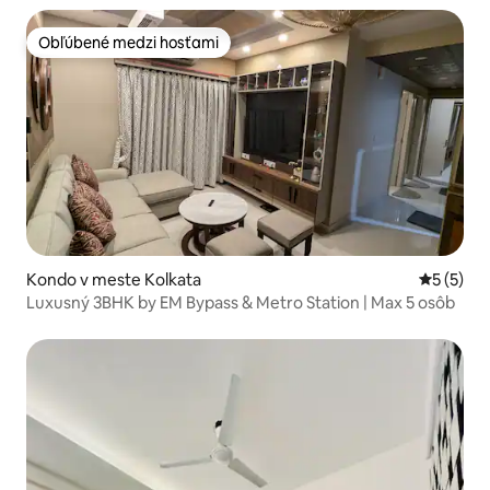
Obľúbené medzi hosťami
Obľúbené medzi hosťami
Kondo v meste Kolkata
Priemerné
5 (5)
Luxusný 3BHK by EM Bypass & Metro Station | Max 5 osôb