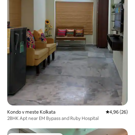
Kondo v meste Kolkata
Priemerné oho
4,96 (26)
2BHK Apt near EM Bypass and Ruby Hospital