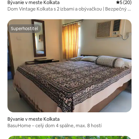
Bývanie v meste Kolkata
Priemerné 
5 (20)
Dom Vintage Kolkata s 2 izbami a obývačkou | Bezpečný a
vydezinfikovaný
Superhostiteľ
Superhostiteľ
Bývanie v meste Kolkata
BasuHome – celý dom 4 spálne, max. 8 hostí