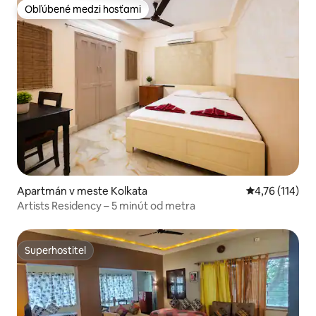
Obľúbené medzi hosťami
Obľúbené medzi hosťami
Apartmán v meste Kolkata
Priemerné oho
4,76 (114)
Artists Residency – 5 minút od metra
Superhostiteľ
Superhostiteľ