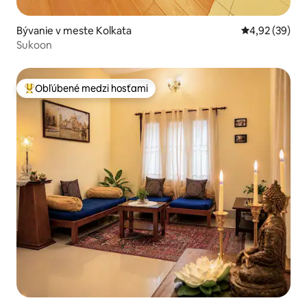
Bývanie v meste Kolkata
Priemerné oho
4,92 (39)
Sukoon
Obľúbené medzi hosťami
Najobľúbenejšie medzi hosťami