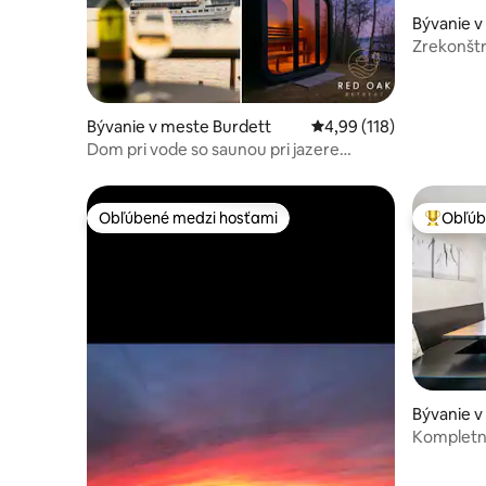
Bývanie v
Zrekonštr
1875 s iglú
Bývanie v meste Burdett
Priemerné ohodnotenie 
4,99 (118)
Dom pri vode so saunou pri jazere
Seneca Lake FLX
Obľúbené medzi hosťami
Obľúb
Obľúbené medzi hosťami
Najobľúb
Bývanie 
Kompletn