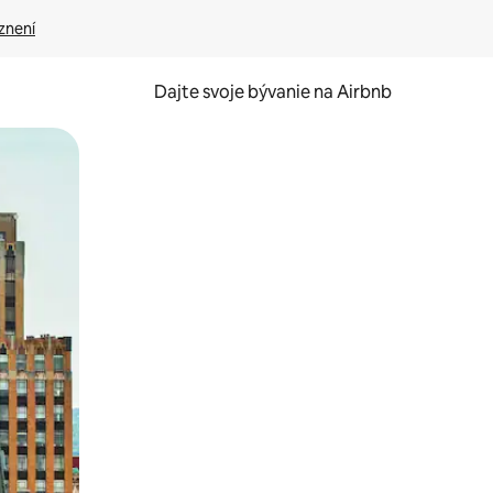
znení
Dajte svoje bývanie na Airbnb
kúmať pomocou dotykových gest či potiahnutia prstom.