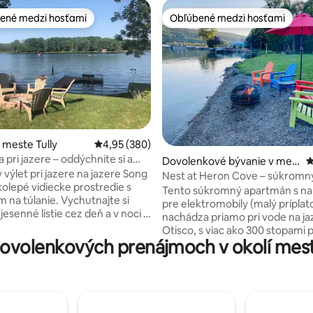
ené medzi hosťami
Obľúbené medzi hosťami
enejšie medzi hosťami
Obľúbené medzi hosťami
ie 5 z 5, počet hodnotení: 100
 meste Tully
Priemerné ohodnotenie 4,95 z 5, počet hodno
4,95 (380)
pri jazere – oddýchnite si a
Dovolenkové bývanie v mes
P
 nové sily pri jazere Song Lake!
výlet pri jazere na jazere Song
te Marietta
Nest at Heron Cove – súkromn
kolepé vidiecke prostredie s
apartmán priamo pri jazere
Tento súkromný apartmán s na
m na túlanie. Vychutnajte si
pre elektromobily (malý príplat
jesenné lístie cez deň a v noci si
nachádza priamo pri vode na ja
e pri ohnisku! Súkromná terasa
Otisco, s viac ako 300 stopami 
sko - prineste si kajak a rybársky
ovolenkových prenájmoch v okolí mes
jazere pred vašimi dverami. Ne
výhľad! Apartmán je pripojený 
il. 5 minút do pivovaru Onco. 2
hlavnému domu s vlastným vc
 horu Alpine & Song Mountain
Pláž, sezónne prístavisko, kano
žiarske/snežné skútre v zime.
kajaky, 2 paddleboardy, veslovac
 prístup do vinárstiev Finger
plynový gril a ohnisko s drevom