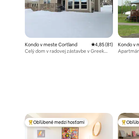
Kondo v meste Cortland
Priemerné ohodnotenie
4,85 (81)
Kondo v 
Celý dom v radovej zástavbe v Greek
Apartmán
Peak, Hope Lake Lodge
Obľúbené medzi hosťami
Obľúb
Najobľúbenejšie medzi hosťami
Najobľúb