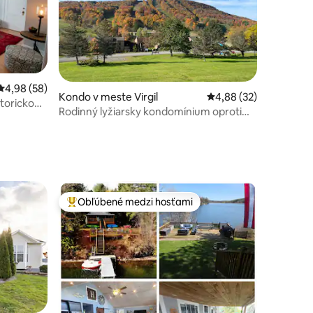
Priemerné ohodnotenie 4,98 z 5, počet hodnotení: 58
4,98 (58)
Kondo v meste Virgil
Priemerné ohodnotenie
4,88 (32)
storickom
otení: 177
Rodinný lyžiarsky kondomínium oproti
Greek Peak
Obľúbené medzi hosťami
Najobľúbenejšie medzi hosťami