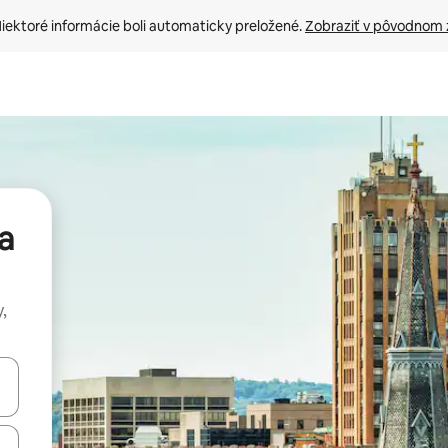
iektoré informácie boli automaticky preložené. 
Zobraziť v pôvodnom 
a
,
rechádzať pomocou klávesov so šípkami nahor a nadol alebo ich pres