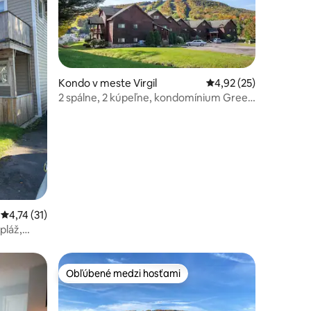
Kondo v meste Virgil
Priemerné ohodnoteni
4,92 (25)
2 spálne, 2 kúpeľne, kondomínium Greek
otení: 69
Peak – 12 lôžok
Priemerné ohodnotenie 4,74 z 5, počet hodnotení: 31
4,74 (31)
pláž,
Obľúbené medzi hosťami
Obľúbené medzi hosťami