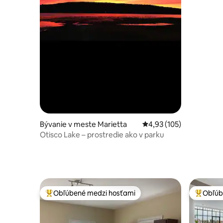
Bývanie v meste Marietta
Priemerné ohodnotenie 
4,93 (105)
Otisco Lake – prostredie ako v parku
Obľúbené medzi hosťami
Obľúb
Najobľúbenejšie medzi hosťami
Najobľúb