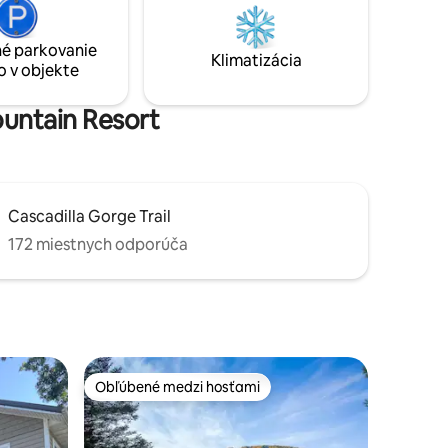
žovanie na
prístupom k jazeru – K dispozícii sú kajaky
é jedlo,
a rybárske prúty - Pohodlná domáca
é parkovanie
váš
práčovňa – Užite si nádherné východ
Klimatizácia
o v objekte
s, 10
slnka nad jazerom – Len 1,6 km od hory
Song!
ountain Resort
Cascadilla Gorge Trail
172 miestnych odporúča
Obľúbené medzi hosťami
Obľúbené medzi hosťami