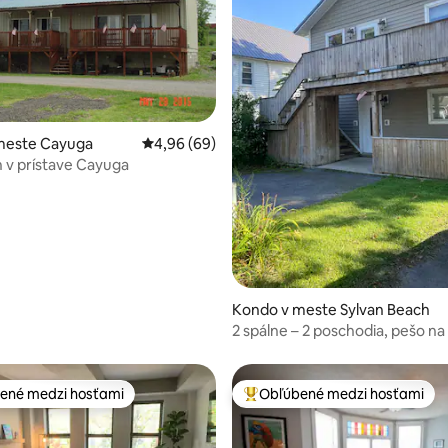
 4,85 z 5, počet hodnotení: 81
meste Cayuga
Priemerné ohodnotenie 4,96 z 5, počet hodn
4,96 (69)
 v prístave Cayuga
Kondo v meste Sylvan Beach
2 spálne – 2 poschodia, pešo na 
reštaurácie, kasíno
ené medzi hosťami
Obľúbené medzi hosťami
enejšie medzi hosťami
Najobľúbenejšie medzi hosťami