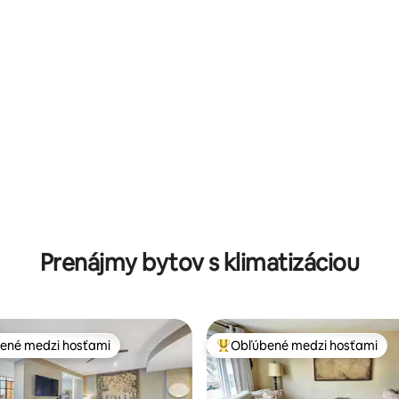
4,93 z 5, počet hodnotení: 105
Prenájmy bytov s klimatizáciou
ené medzi hosťami
Obľúbené medzi hosťami
enejšie medzi hosťami
Najobľúbenejšie medzi hosťami