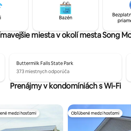
vovarov, kúpeľov. 25 minút na
október). Rybolov, plávanie, ly
 stolovanie a nákupy
snehu, ochutnávka vína, kvalitn
s. V blízkosti 6 vysokých škôl
Bezplatn
krásne západy slnka čakajú na 
i
Bazén
ornell a SU.
priam
príchod! 15 minút do Skaneatele
minút do Song Mountain Skiing.
jímavejšie miesta v okolí mesta Song M
Buttermilk Falls State Park
373 miestnych odporúča
Prenájmy v kondomíniách s Wi-Fi
ené medzi hosťami
Obľúbené medzi hosťami
enejšie medzi hosťami
Obľúbené medzi hosťami