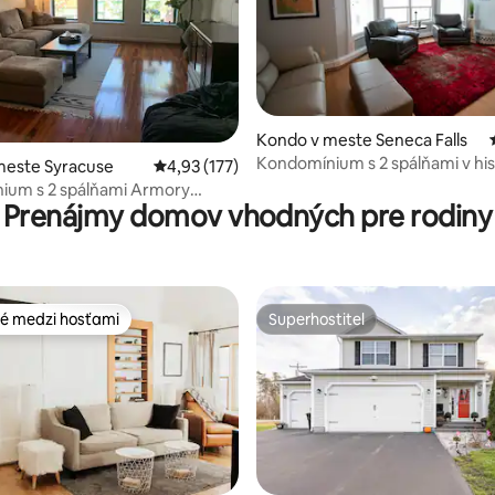
4,97 z 5, počet hodnotení: 172
Kondo v meste Seneca Falls
Kondomínium s 2 spálňami v hi
meste Syracuse
Priemerné ohodnotenie 4,93 z 5, počet hodn
4,93 (177)
centre mesta Seneca Falls
ium s 2 spálňami Armory
Prenájmy domov vhodných pre rodiny
é medzi hosťami
Superhostiteľ
é medzi hosťami
Superhostiteľ