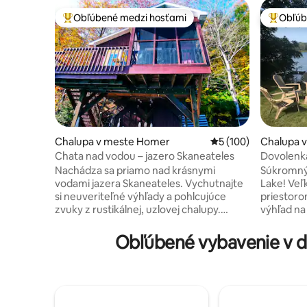
Obľúbené medzi hosťami
Obľúb
Najobľúbenejšie medzi hosťami
Najobľúb
Chalupa v meste Homer
Priemerné ohodnoten
5 (100)
Chalupa v
Chata nad vodou – jazero Skaneateles
Dovolenka 
načerpajte
Nachádza sa priamo nad krásnymi
Súkromný 
vodami jazera Skaneateles. Vychutnajte
Lake! Veľ
si neuveriteľné výhľady a pohlcujúce
priestoro
zvuky z rustikálnej, uzlovej chalupy.
výhľad na 
Ideálny na dovolenky s malými rodinami a
oddýchnit
pobyty pre páry. Spí 4 - 6 osôb. Zahŕňa:
a prístavi
Obľúbené vybavenie v d
aktualizovanú kuchyňu, kúpeľňu,
výstroj! Plne vybavená kuchyňa. Vonkajší
manželskú posteľ, podkrovie na spanie
plynový gr
(w/queen), 8 ks modulárnu pohovku,
minúty na
televízor, káblovú televíziu, káblovú
Heuga. Ly
televíziu, Wi-Fi pripojenie na internet,
Celoročný