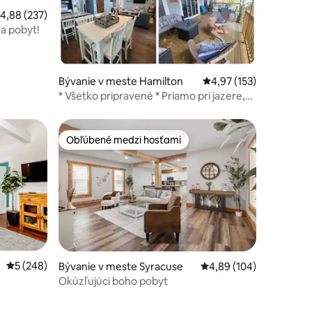
otení: 426
riemerné ohodnotenie 4,88 z 5, počet hodnotení: 237
4,88 (237)
na pobyt!
Bývanie v meste Hamilton
Priemerné ohodnotenie
4,97 (153)
* Všetko pripravené * Priamo pri jazere,
kajak, ryby a Colgate!
Obľúbené medzi hosťami
Obľúbené medzi hosťami
otení: 99
Priemerné ohodnotenie 5 z 5, počet hodnotení: 248
5 (248)
Bývanie v meste Syracuse
Priemerné ohodnotenie 
4,89 (104)
Okúzľujúci boho pobyt