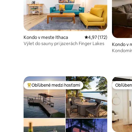
Kondo v meste Ithaca
Priemerné ohodnotenie 
4,97 (172)
Výlet do sauny pri jazerách Finger Lakes
Kondo v 
Kondomín
Square
Obľúbené medzi hosťami
Obľúben
Najobľúbenejšie medzi hosťami
Obľúben