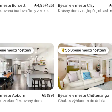
 meste Burdett
Priemerné ohodnotenie 4,95 z 5, počet hodn
4,95 (426)
Bývanie v meste Clay
P
uovaná budova školy z roku
Krásny dom v najlepšej oblasti 
!
4,99 z 5, počet hodnotení: 118
ené medzi hosťami
Obľúbené medzi hosťami
enejšie medzi hosťami
Najobľúbenejšie medzi hosťami
v meste Auburn
Priemerné ohodnotenie 5 z 5, počet hodn
5 (99)
Bývanie v meste Chittenango
e zrekonštruovaný dom
Chata s výhľadom do údolia