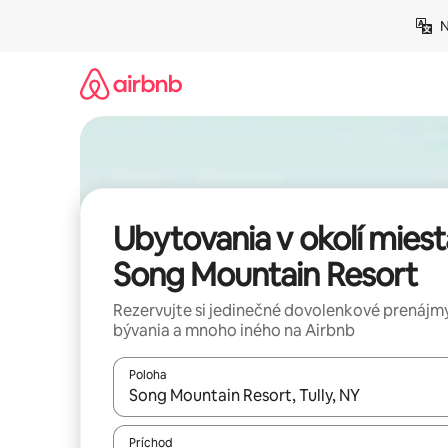
Preskočiť
N
na
obsah.
Ubytovania v okolí miest
Song Mountain Resort
Rezervujte si jedinečné dovolenkové prenájmy
bývania a mnoho iného na Airbnb
Poloha
Keď budú výsledky k dispozícii, môžete si ich p
Príchod