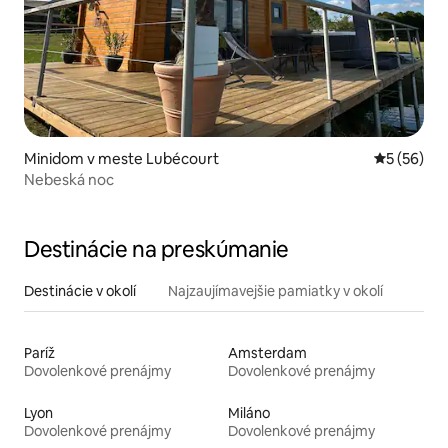
Minidom v meste Lubécourt
Priemerné 
5 (56)
Nebeská noc
Destinácie na preskúmanie
Destinácie v okolí
Najzaujímavejšie pamiatky v okolí
Paríž
Amsterdam
Dovolenkové prenájmy
Dovolenkové prenájmy
Lyon
Miláno
Dovolenkové prenájmy
Dovolenkové prenájmy