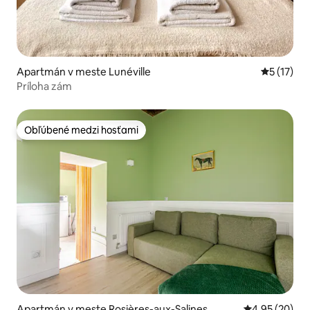
Apartmán v meste Lunéville
Priemerné
5 (17)
Príloha zám
Obľúbené medzi hosťami
Obľúbené medzi hosťami
Apartmán v meste Rosières-aux-Salines
Priemerné oho
4,95 (20)