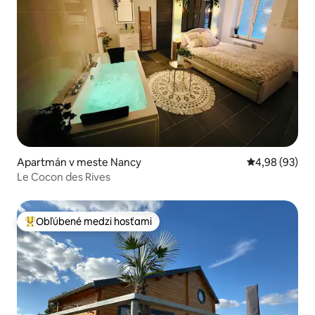
Apartmán v meste Nancy
Priemerné oho
4,98 (93)
Le Cocon des Rives
Obľúbené medzi hosťami
Najobľúbenejšie medzi hosťami