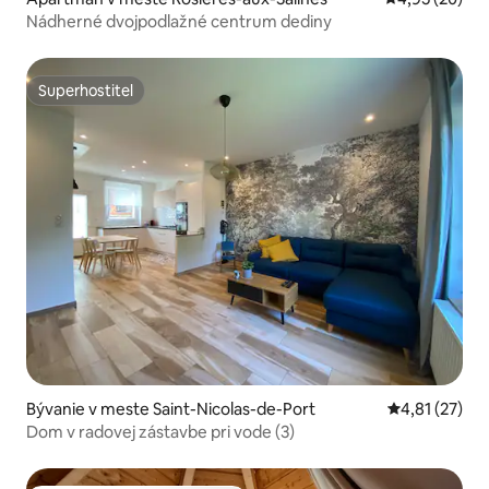
Nádherné dvojpodlažné centrum dediny
Superhostiteľ
Superhostiteľ
Bývanie v meste Saint-Nicolas-de-Port
Priemerné oh
4,81 (27)
Dom v radovej zástavbe pri vode (3)