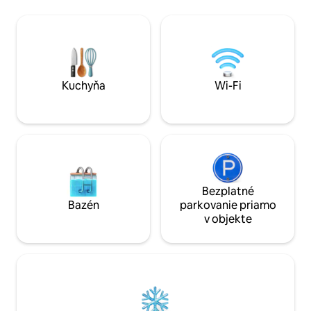
historique se déc
cestu. 25 minút chôdze od železničnej
porte. La gare est 
stanice, 25 minút od Nancy, v blízkosti
Le logement est i
Lunéville, Haras de Rosières a Vogéz.
un voyageur en d
Vybavená kuchyňa, Wi-Fi, veľmi
professionnel.
pohodlná posteľná bielizeň. Bezplatné
parkovanie. Domáce zvieratá sú
povolené na požiadanie a za určitých
Kuchyňa
Wi-Fi
podmienok.
Bezplatné
Bazén
parkovanie priamo
v objekte