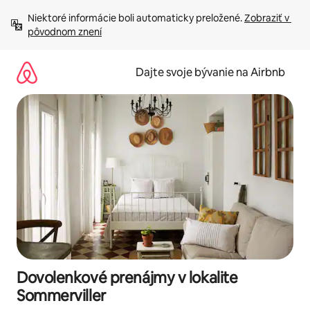
Preskočiť
Niektoré informácie boli automaticky preložené. 
Zobraziť v 
na
pôvodnom znení
obsah.
Dajte svoje bývanie na Airbnb
Dovolenkové prenájmy v lokalite
Sommerviller