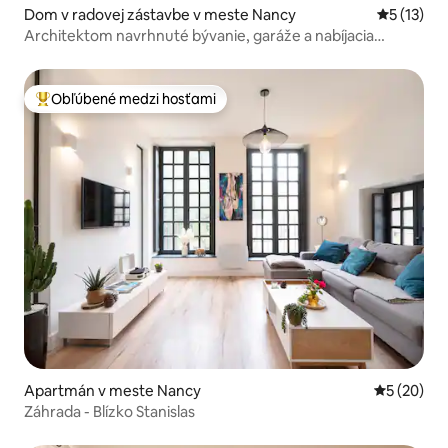
Dom v radovej zástavbe v meste Nancy
Priemerné
5 (13)
Architektom navrhnuté bývanie, garáže a nabíjacia
stanica
Obľúbené medzi hosťami
Najobľúbenejšie medzi hosťami
Apartmán v meste Nancy
Priemerné 
5 (20)
Záhrada - Blízko Stanislas