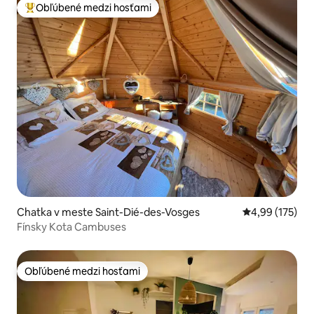
Obľúbené medzi hosťami
Najobľúbenejšie medzi hosťami
Chatka v meste Saint-Dié-des-Vosges
Priemerné ohod
4,99 (175)
Fínsky Kota Cambuses
Obľúbené medzi hosťami
Obľúbené medzi hosťami