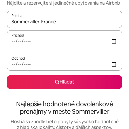
Nájdite a rezervujte si jedinečné ubytovania na Airbnb
Poloha
Keď budú výsledky k dispozícii, môžete si ich prechádzať pom
Príchod
Odchod
Hľadať
Najlepšie hodnotené dovolenkové
prenájmy v meste Sommerviller
Hostia sa zhodli: tieto pobyty sú vysoko hodnotené
z hľadiska lokality, čistoty a ďalších aspektov.