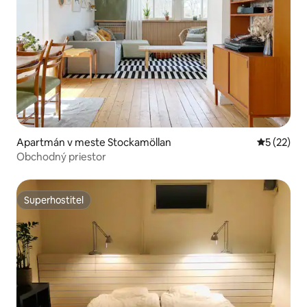
Apartmán v meste Stockamöllan
Priemerné 
5 (22)
Obchodný priestor
Superhostiteľ
Superhostiteľ