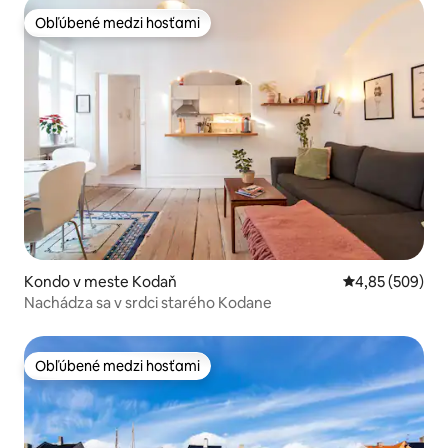
Obľúbené medzi hosťami
Obľúbené medzi hosťami
Kondo v meste Kodaň
Priemerné ohod
4,85 (509)
Nachádza sa v srdci starého Kodane
Obľúbené medzi hosťami
Obľúbené medzi hosťami