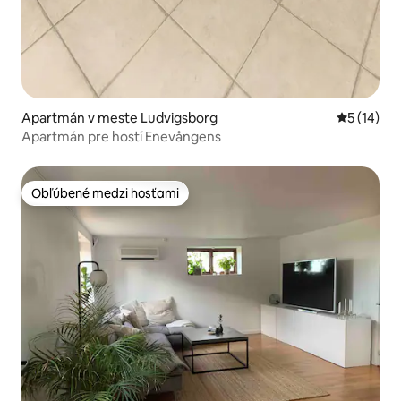
Apartmán v meste Ludvigsborg
Priemerné 
5 (14)
Apartmán pre hostí Enevångens
Obľúbené medzi hosťami
Obľúbené medzi hosťami