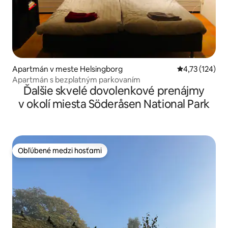
Apartmán v meste Helsingborg
Priemerné oho
4,73 (124)
Apartmán s bezplatným parkovaním
Ďalšie skvelé dovolenkové prenájmy
v okolí miesta Söderåsen National Park
Obľúbené medzi hosťami
Obľúbené medzi hosťami