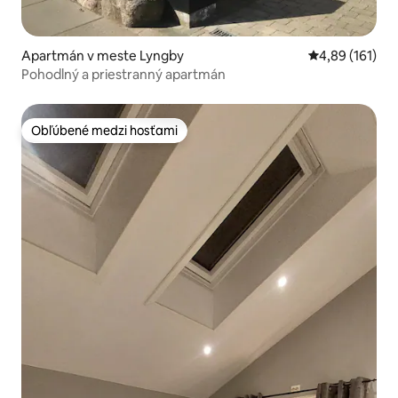
Apartmán v meste Lyngby
Priemerné ohod
4,89 (161)
Pohodlný a priestranný apartmán
Obľúbené medzi hosťami
Obľúbené medzi hosťami