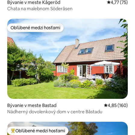
Bývanie v meste Kågeröd
Priemerné oh
4,77 (75)
Chata na malebnom Söderåsen
Obľúbené medzi hosťami
Obľúbené medzi hosťami
Bývanie v meste Bastad
Priemerné ohod
4,85 (160)
Nádherný dovolenkový dom v centre Båstadu
Obľúbené medzi hosťami
Najobľúbenejšie medzi hosťami