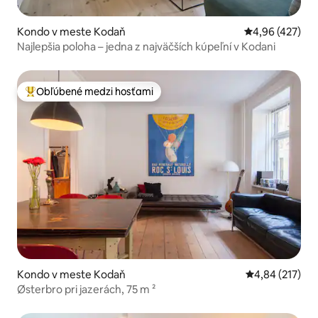
Kondo v meste Kodaň
Priemerné ohod
4,96 (427)
Najlepšia poloha – jedna z najväčších kúpeľní v Kodani
Obľúbené medzi hosťami
Najobľúbenejšie medzi hosťami
Kondo v meste Kodaň
Priemerné ohod
4,84 (217)
Østerbro pri jazerách, 75 m ²