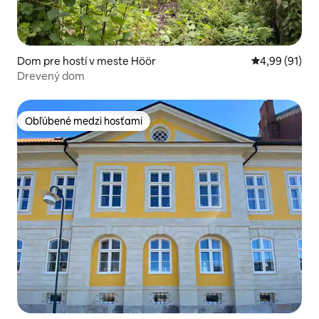
Dom pre hostí v meste Höör
Priemerné oho
4,99 (91)
Drevený dom
Obľúbené medzi hosťami
Obľúbené medzi hosťami