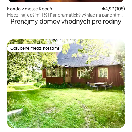
Kondo v meste Kodaň
Priemerné ohod
4,97 (108)
Medzi najlepšími 1 % | Panoramatický výhľad na panorámu
Prenájmy domov vhodných pre rodiny
mesta v rozsahu 270° | 133 m² v centre mesta
Obľúbené medzi hosťami
Obľúbené medzi hosťami