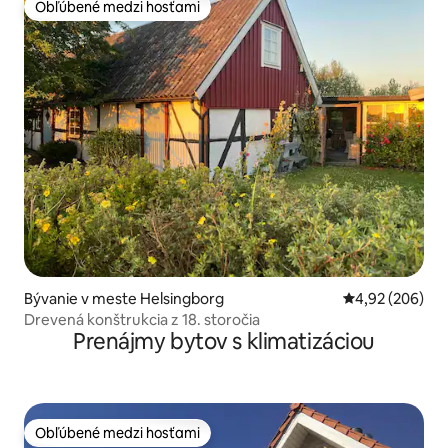
Obľúbené medzi hosťami
Obľúbené medzi hosťami
Bývanie v meste Helsingborg
Priemerné ohod
4,92 (206)
Drevená konštrukcia z 18. storočia
Prenájmy bytov s klimatizáciou
Obľúbené medzi hosťami
Obľúbené medzi hosťami