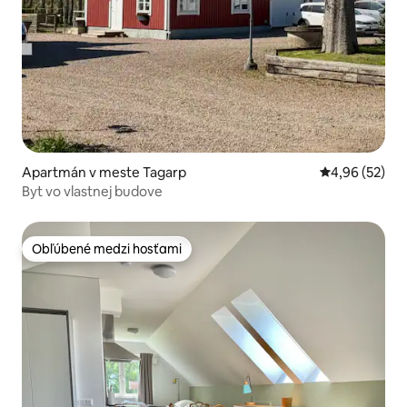
Apartmán v meste Tagarp
Priemerné oho
4,96 (52)
Byt vo vlastnej budove
Obľúbené medzi hosťami
Obľúbené medzi hosťami