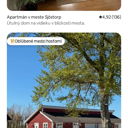
Apartmán v meste Sjöstorp
Priemerné ohod
4,92 (136)
Útulný dom na vidieku v blízkosti mesta.
Obľúbené medzi hosťami
Najobľúbenejšie medzi hosťami