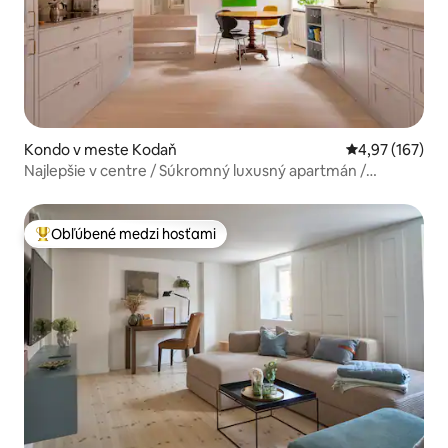
Kondo v meste Kodaň
Priemerné ohod
4,97 (167)
Najlepšie v centre / Súkromný luxusný apartmán /
Umelecká galéria
Obľúbené medzi hosťami
Najobľúbenejšie medzi hosťami