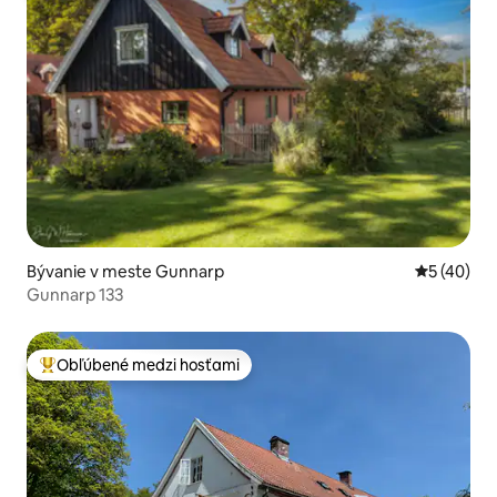
Bývanie v meste Gunnarp
Priemerné 
5 (40)
Gunnarp 133
Obľúbené medzi hosťami
Najobľúbenejšie medzi hosťami