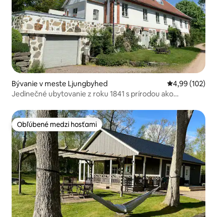
Bývanie v meste Ljungbyhed
Priemerné ohod
4,99 (102)
Jedinečné ubytovanie z roku 1841 s prírodou ako
susedom.
Obľúbené medzi hosťami
Obľúbené medzi hosťami