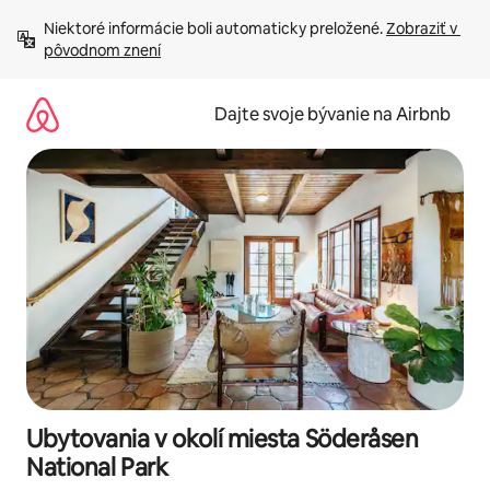
Preskočiť
Niektoré informácie boli automaticky preložené. 
Zobraziť v 
na
pôvodnom znení
obsah.
Dajte svoje bývanie na Airbnb
Ubytovania v okolí miesta Söderåsen
National Park