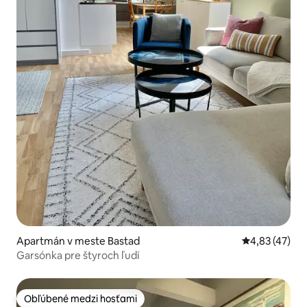
Apartmán v meste Bastad
Priemerné oho
4,83 (47)
Garsónka pre štyroch ľudí
Obľúbené medzi hosťami
Obľúbené medzi hosťami