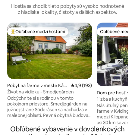
Hostia sa zhodli: tieto pobyty sú vysoko hodnotené
z hľadiska lokality, čistoty a ďalších aspektov.
Obľúbené medzi hosťami
Obľúbené medzi 
Najobľúbenejšie medzi hosťami
Obľúbené medzi 
Pobyt na farme v meste Kåg
Priemerné ohodnotenie 4,9 z 5
4,9 (193)
eröd
Život na vidieku - Smedjegården
Dom pre hostí v m
Oddýchnite si s rodinou v tomto
orp
1 izba a kuchyňa v
pokojnom priestore. Smedjegården na
Náš útulný penzió
južnej strane Söderåsen sa nachádza v
farme v Kvidinge.
malebnej oblasti. Pevná obytná budova
medzi Klippanom 
na 1,5 poschodí s rozlohou 140 m², vo
asi 30 km severne
vyvýšenej polohe s príjemnou záhradou,
Obľúbené vybavenie v dovolenkových
Medzi Helsingbor
jazierkom a SPA s vykurovaním na drevo.
premáva vlak. 7 m