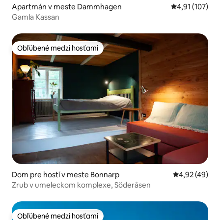
Apartmán v meste Dammhagen
Priemerné oho
4,91 (107)
Gamla Kassan
Obľúbené medzi hosťami
Obľúbené medzi hosťami
Dom pre hostí v meste Bonnarp
Priemerné oho
4,92 (49)
Zrub v umeleckom komplexe, Söderåsen
Obľúbené medzi hosťami