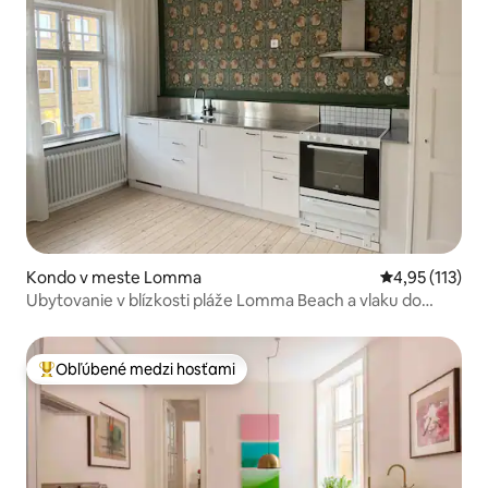
Kondo v meste Lomma
Priemerné oho
4,95 (113)
Ubytovanie v blízkosti pláže Lomma Beach a vlaku do
Lundu a Malmö
Obľúbené medzi hosťami
Najobľúbenejšie medzi hosťami