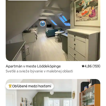
Apartmán v meste Löddeköpinge
Priemerné ohod
4,86 (159)
Svetlé a svieže bývanie v malebnej oblasti
Obľúbené medzi hosťami
Najobľúbenejšie medzi hosťami