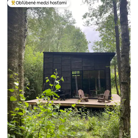
Obľúbené medzi hosťami
Najobľúbenejšie medzi hosťami