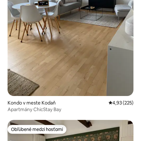
Kondo v meste Kodaň
Priemerné ohod
4,93 (225)
Apartmány ChicStay Bay
Obľúbené medzi hosťami
Obľúbené medzi hosťami