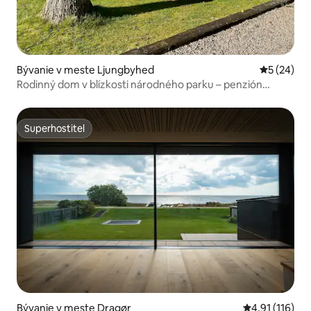
Bývanie v meste Ljungbyhed
Priemerné 
5 (24)
Rodinný dom v blízkosti národného parku – penzión
navyše!
Superhostiteľ
Superhostiteľ
Bývanie v meste Dragør
Priemerné oho
4,91 (116)