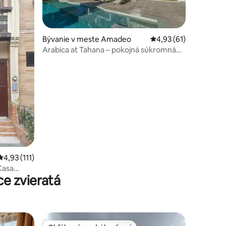
Bývanie v meste Amadeo
Priemerné ohodnoteni
4,93 (61)
Arabica at Tahana – pokojná súkromná
vila s bazénom
otení: 131
Priemerné ohodnotenie 4,93 z 5, počet hodnotení: 111
4,93 (111)
Casa
e zvieratá