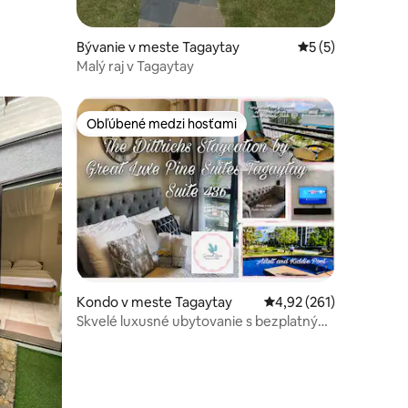
Bývanie v meste Tagaytay
Priemerné ohodno
5 (5)
Malý raj v Tagaytay
Obľúbené medzi hosťami
Obľúbené medzi hosťami
otení: 154
Kondo v meste Tagaytay
Priemerné ohodnotenie
4,92 (261)
Skvelé luxusné ubytovanie s bezplatným
Wi-Fi, Netflixom a parkovaním, balkón