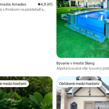
4,89 z 5, počet hodnotení: 173
v meste Amadeo
Priemerné ohodnotenie 4,9 z 5, počet hod
4,9 (41)
 s ihriskom na pickleball a
Bývanie v meste Silang
Alpská luxusná vila: luxusný pob
bazénom a hrami
é medzi hosťami
Obľúbené medzi hosťami
é medzi hosťami
Obľúbené medzi hosťami