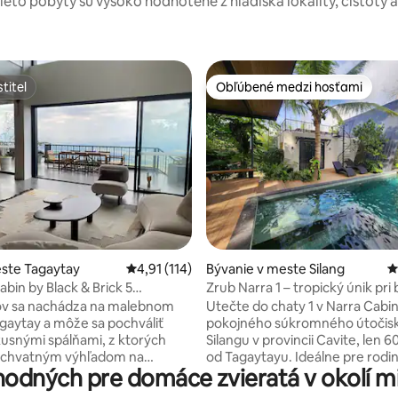
tieto pobyty sú vysoko hodnotené z hľadiska lokality, čistoty 
titeľ
Obľúbené medzi hosťami
titeľ
Obľúbené medzi hosťami
4,94 z 5, počet hodnotení: 215
ste Tagaytay
Priemerné ohodnotenie 4,91 z 5, počet hodn
4,91 (114)
Bývanie v meste Silang
P
bin by Black & Brick 5
Zrub Narra 1 – tropický únik pri
its 20
Silangu
v sa nachádza na malebnom
Utečte do chaty 1 v Narra Cabin
agaytay a môže sa pochváliť
pokojného súkromného útočisk
uxusnými spálňami, z ktorých
Silangu v provincii Cavite, len 
 úchvatným výhľadom na
od Tagaytayu. Ideálne pre rodin
odných pre domáce zvieratá v okolí 
výhľad. Biliardová miestnosť
skupiny, ktoré hľadajú odpočin
priateľskú súťaž, zatiaľ čo
spojenie mimo rušného tempa 