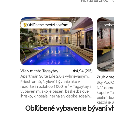
Hostia sa zhodli: 
Obľúbené medzi hosťami
Superhos
Najobľúbenejšie medzi hosťami
Superhos
Vila v meste Tagaytay
Priemerné ohodnotenie 
4,94 (215)
Apartmán Suite Life 2.0 s vyhrievaným
Zrub v me
bazénom, kinom a ihriskom
Priestranné, štýlové bývanie ako v
Sky Pod Ca
rezorte s rozlohou 1 000 m ² v Tagaytay s
bedroom f
Náš domo
vybavením, ako je bazén, basketbalové
kopci v T
ihrisko, kinosála, herňa a videoke. Ideálne
piatimi l
na svadobné prípravy, narodeniny alebo
každá je
relaxačný pobyt. Predstavte si, že máte
Obľúbené vybavenie bývaní vh
úchvatný 
počas celého pobytu k dispozícii
pozýva na 