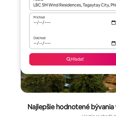
Keď budú výsledky k dispozícii, môžete si ich p
Príchod
Odchod
Hľadať
Najlepšie hodnotené bývania