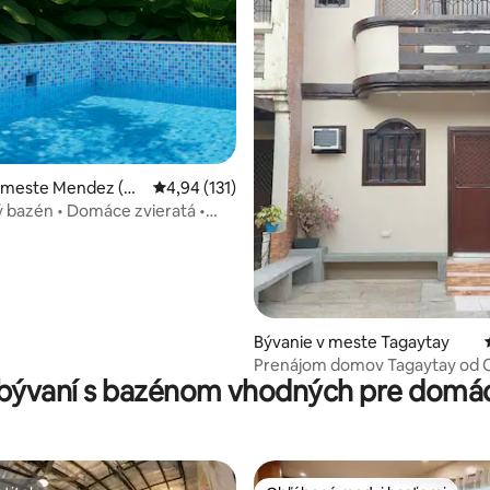
4,91 z 5, počet hodnotení: 375
v meste Mendez (M
Priemerné ohodnotenie 4,94 z 5, počet hodn
4,94 (131)
nez)
bazén • Domáce zvieratá •
emories Tagaytay
Bývanie v meste Tagaytay
Prenájom domov Tagaytay od 
bývaní s bazénom vhodných pre domác
Yzabelle