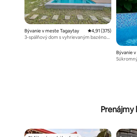
Bývanie v meste Tagaytay
Priemerné ohodnotenie 
4,91 (375)
3-spálňový dom s vyhrievaným bazénom
v blízkosti Bfast v Antonio's
Bývanie 
endez-Nu
Súkromný 
Mendez M
Prenájmy 