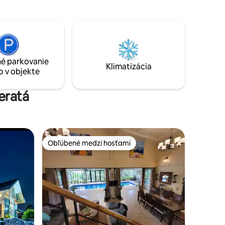
alebo kempovanie pod hviezdami,
evanému
namočení na čerstvom chladnom
emyslene
vzduchu. Ak je vaša atmosféra vnútri, v
e
každej izbe je množstvo Netflixu, kartové
hry a ďalšie zábavné aktivity vhodné pre
raniu
rodiny. Vychutnajte si neďaleké
é parkovanie
✨️
reštaurácie alebo preskúmajte malebné
Klimatizácia
o v objekte
chatky,
jazero Taal. Vitajte vo svojom domove,
a len
ďaleko od domova!
eratá
Obľúbené medzi hosťami
Obľúbené medzi hosťami