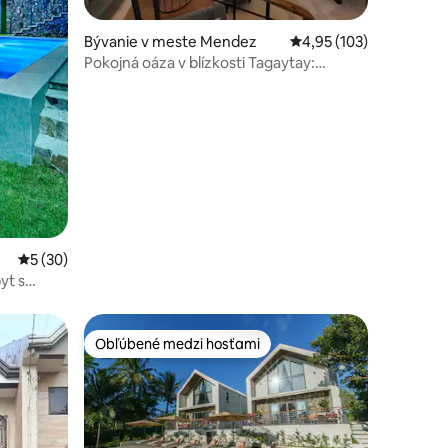
notení: 41
Bývanie v meste Mendez
Priemerné ohodnotenie
4,95 (103)
Pokojná oáza v blízkosti Tagaytay:
Priestranný loft s bazénom
Priemerné ohodnotenie 5 z 5, počet hodnotení: 30
5 (30)
yt s
Obľúbené medzi hosťami
Obľúbené medzi hosťami