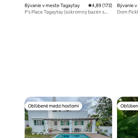
Bývanie v meste Tagaytay
Priemerné ohodnotenie 
4,89 (173)
Bývanie 
P's Place Tagaytay (súkromný bazén s
Dom Pickle
vírivkou)
bazénom
Obľúbené medzi hosťami
Obľúben
Obľúbené medzi hosťami
Obľúben