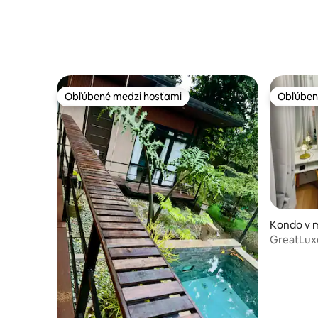
Obľúbené medzi hosťami
Obľúben
Obľúbené medzi hosťami
Obľúben
Kondo v 
GreatLux
Netflixo