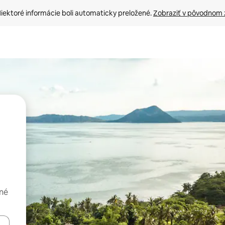
iektoré informácie boli automaticky preložené. 
Zobraziť v pôvodnom 
dné