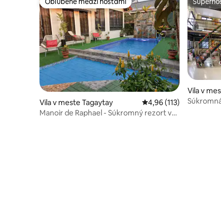
Obľúbené medzi hosťami
Superhos
Obľúbené medzi hosťami
Superhos
Vila v m
Súkromná 
Vila v meste Tagaytay
Priemerné ohodnotenie 
4,96 (113)
Manoir de Raphael - Súkromný rezort v
Tagaytay