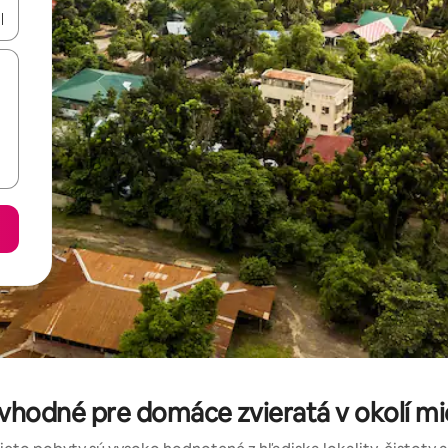
rechádzať pomocou klávesov so šípkami nahor a nadol alebo ich pres
 vhodné pre domáce zvieratá v okolí m