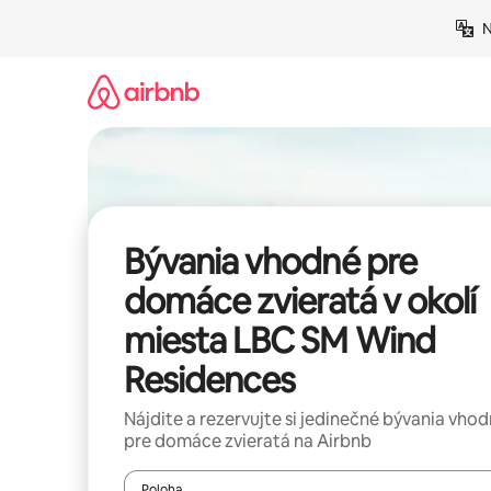
Preskočiť
N
na
obsah.
Bývania vhodné pre
domáce zvieratá v okolí
miesta LBC SM Wind
Residences
Nájdite a rezervujte si jedinečné bývania vho
pre domáce zvieratá na Airbnb
Poloha