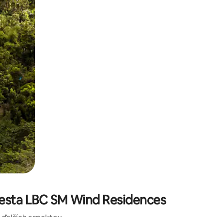
kúmať pomocou dotykových gest či potiahnutia prstom.
iesta LBC SM Wind Residences