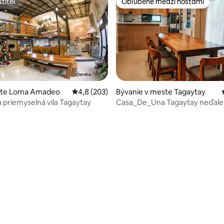
titeľ
Obľúbené medzi hosťami
titeľ
Obľúbené medzi hosťami
este Loma Amadeo
Priemerné ohodnotenie 4,8 z 5, počet hodno
4,8 (203)
Bývanie v meste Tagaytay
priemyselná vila Tagaytay
Casa_De_Una Tagaytay neďale
4,96 z 5, počet hodnotení: 113
raňajky v Antonio's