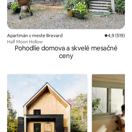
Apartmán v meste Brevard
Priemerné oho
4,9 (519)
Half Moon Hollow
Pohodlie domova a skvelé mesačné
ceny