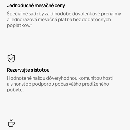
Jednoduché mesačné ceny
Špeciálne sadzby za dlhodobé dovolenkové prenájmy
a jednorazová mesačná platba bez dodatočných
poplatkov.*
Rezervujte s istotou
Hodnotené našou dôveryhodnou komunitou hostí
a s nonstop podporou počas vášho predĺženého
pobytu.