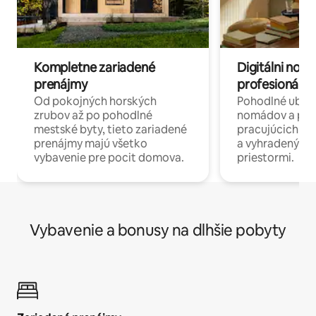
Kompletne zariadené
Digitálni nomá
prenájmy
profesionáli 
Od pokojných horských
Pohodlné ubyto
zrubov až po pohodlné
nomádov a pro
mestské byty, tieto zariadené
pracujúcich na 
prenájmy majú všetko
a vyhradenými
vybavenie pre pocit domova.
priestormi.
Vybavenie a bonusy na dlhšie pobyty