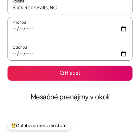
Poloha
Keď budú výsledky k dispozícii, môžete si ich prechádzať pom
Príchod
Odchod
Hľadať
Mesačné prenájmy v okolí
Obľúbené medzi hosťami
Najobľúbenejšie medzi hosťami