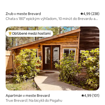
Zrub v meste Brevard
Priemerné ohod
4,99 (238)
Chata s 180° epickým výhľadom, 10 minút do Brevardu a
Pisgahu
Obľúbené medzi hosťami
Najobľúbenejšie medzi hosťami
Apartmán v meste Brevard
Priemerné ohod
4,99 (101)
True Brevard | Na bicykli do Pisgahu