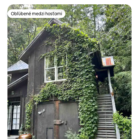
Obľúbené medzi hosťami
Obľúbené medzi hosťami