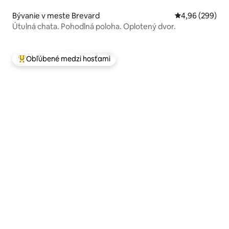
Bývanie v meste Brevard
Priemerné ohod
4,96 (299)
Útulná chata. Pohodlná poloha. Oplotený dvor.
Obľúbené medzi hosťami
Najobľúbenejšie medzi hosťami