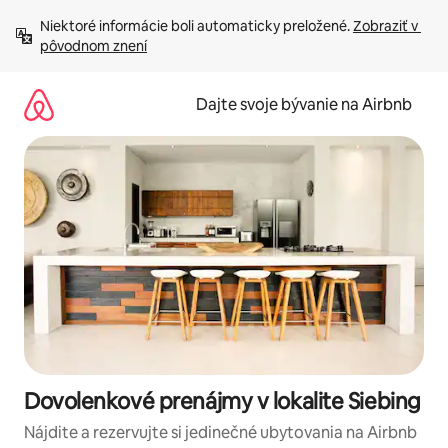
Preskočiť
Niektoré informácie boli automaticky preložené. 
Zobraziť v 
na
pôvodnom znení
obsah.
Dajte svoje bývanie na Airbnb
Dovolenkové prenájmy v lokalite Siebing
Nájdite a rezervujte si jedinečné ubytovania na Airbnb