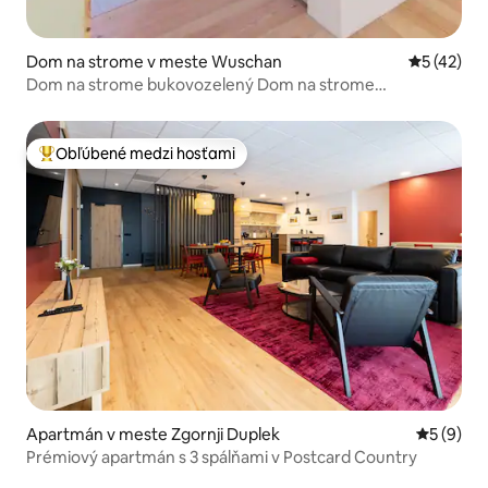
Dom na strome v meste Wuschan
Priemerné 
5 (42)
Dom na strome bukovozelený Dom na strome
bukovozelený
Obľúbené medzi hosťami
Najobľúbenejšie medzi hosťami
Apartmán v meste Zgornji Duplek
Priemerné
5 (9)
Prémiový apartmán s 3 spálňami v Postcard Country