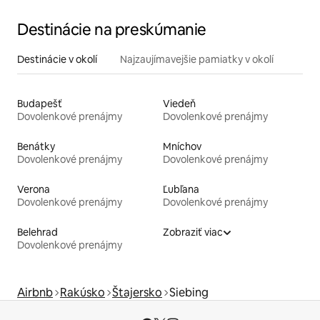
Destinácie na preskúmanie
Destinácie v okolí
Najzaujímavejšie pamiatky v okolí
Budapešť
Viedeň
Dovolenkové prenájmy
Dovolenkové prenájmy
Benátky
Mníchov
Dovolenkové prenájmy
Dovolenkové prenájmy
Verona
Ľubľana
Dovolenkové prenájmy
Dovolenkové prenájmy
Belehrad
Zobraziť viac
Dovolenkové prenájmy
Airbnb
Rakúsko
Štajersko
Siebing