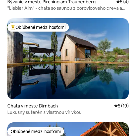
Bývanie v meste Pirching am Traubenberg
Priemerné
5 (4)
"Liebler Alm" - chata so saunou z borovicového dreva a
jacuzzi
Obľúbené medzi hosťami
Najobľúbenejšie medzi hosťami
Chata v meste Dirnbach
Priemerné 
5 (19)
Luxusný suterén s vlastnou vírivkou
Obľúbené medzi hosťami
Obľúbené medzi hosťami