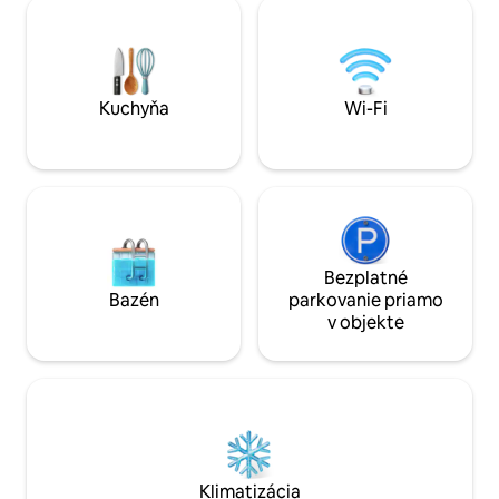
Udržateľne postavená z prírodných
ťažké odolať výhľa
materiálov, oáza pôžitku s regionálnymi
dimenziu lesa. Kli
produktmi na farme. Medzi Grazom a
kúpeľným a kulinárskym regiónom
juhovýchodného Štajerska – ideálne na
chvíle odpočinku a pôžitku.
Kuchyňa
Wi-Fi
Bezplatné
Bazén
parkovanie priamo
v objekte
Klimatizácia