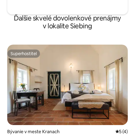
Ďalšie skvelé dovolenkové prenájmy
v lokalite Siebing
Superhostiteľ
Superhostiteľ
Bývanie v meste Kranach
Priemerné
5 (4)