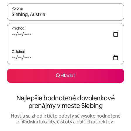
Poloha
Keď budú výsledky k dispozícii, môžete si ich prechádzať pom
Príchod
Odchod
Hľadať
Najlepšie hodnotené dovolenkové
prenájmy v meste Siebing
Hostia sa zhodli: tieto pobyty sú vysoko hodnotené
z hľadiska lokality, čistoty a ďalších aspektov.