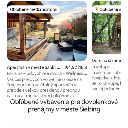
Obľúbené medzi hosťami
Obľúbené medz
Obľúbené medzi hosťami
Najobľúbenejšie 
Dom na strome v 
kovci
Treetops
Apartmán v meste Sankt M
Priemerné ohodnotenie 4,92 z 5
4,92 (165)
Tree Tops - obser
arein bei Graz
Fortuna – oddych pre dvoch • Wellness a
dospelých, ktoré si
výhľad na prírodu
Váš čas pre dvoch vo wellness oáze na
Je to chalupa, kto
Trausdorfbergu: útulný apartmán v
svojej jedinečnej p
prírode s veľkou presklenou prednou
najnavštevovanejš
časťou a francúzskym balkónom s
poteší aj toho naj
Obľúbené vybavenie pre dovolenkové
výhľadom na vidiek. Naša farma so
Tento drevený do
sliepkami a ovcami a príjemnou
prenájmy v meste Siebing
observatórium pre
atmosférou vás pozýva, aby ste
nešetrilo žiadne n
spomalili. Sauna a vírivka sú dostupné
majú veľké chalupy
výlučne na základe rezervácie.
vás očarí vôňa sm