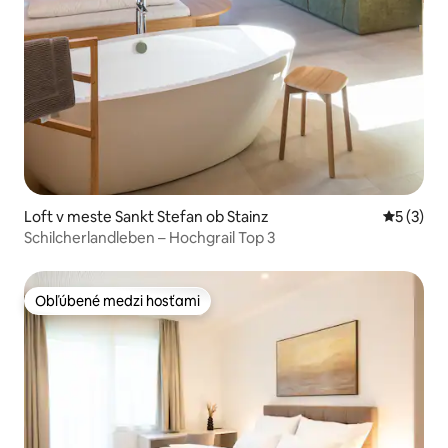
Loft v meste Sankt Stefan ob Stainz
Priemerné
5 (3)
Schilcherlandleben – Hochgrail Top 3
Obľúbené medzi hosťami
Obľúbené medzi hosťami