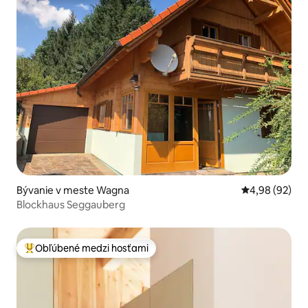
Bývanie v meste Wagna
Priemerné oho
4,98 (92)
Blockhaus Seggauberg
Obľúbené medzi hosťami
Najobľúbenejšie medzi hosťami