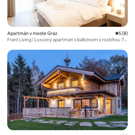
Apartmán v meste Graz
Priemerné
5 (8)
Frant Living | Luxusný apartmán s balkónom s rozlohou 78
m²