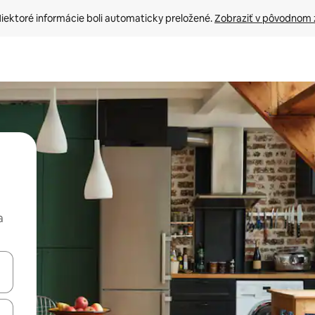
iektoré informácie boli automaticky preložené. 
Zobraziť v pôvodnom 
a
rechádzať pomocou klávesov so šípkami nahor a nadol alebo ich pres