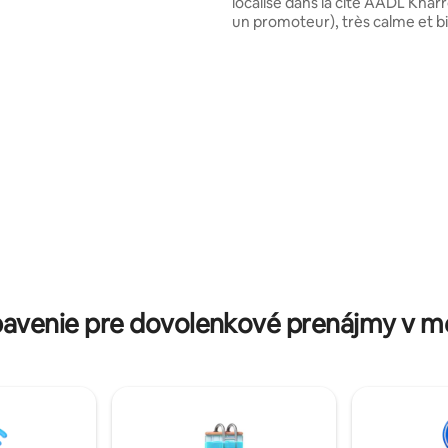
localisé dans la cité AADL Khar
áčkou, 3 INTELIGENTNÝMI
un promoteur), très calme et b
. atď. ✓Oplotené
sécurisé, avec une vue sur me
e a monitorované 24 hodín
360° surtout avec le couché du s
é osobné parkovanie pre hosťa
une vue sur la montagne dix. P
min à pied) de la plage et du par
grand en Afrique du Nord Most
(Manége, Zoo, Équitation, Bowling, Safari
en Quad, Karting, aquaparcs) parking
gratuit, toutes les commodités
proximité.