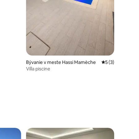
Bývanie v meste Hassi Mamèche
Priemerné ohodno
5 (3)
Villa piscine
dnotení: 4