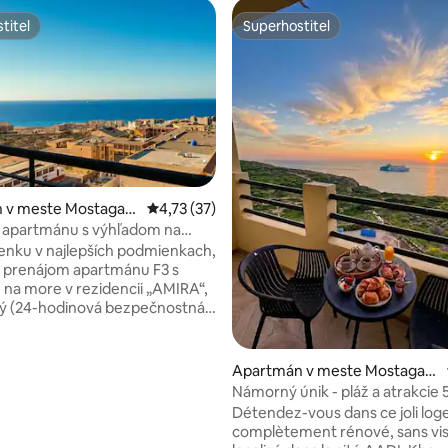
titeľ
Superhostiteľ
titeľ
Superhostiteľ
 v meste Mostagan
Priemerné ohodnotenie 4,73 z 5, počet hod
4,73 (37)
 apartmánu s výhľadom na
 4,96 z 5, počet hodnotení: 45
enku v najlepších podmienkach,
prenájom apartmánu F3 s
na more v rezidencii „AMIRA“,
ý (24-hodinová bezpečnostná
 od pláže
ba ✓3 minúty od
C ✓2 minúty od
Apartmán v meste Mostagan
3 minúty od AZ Aquaparc ✓100
em
Námorný únik - pláž a atrakcie 
kovej zastávky, ✓vybavené
Détendez-vous dans ce joli lo
 ústredným kúrením,
complètement rénové, sans vis-
ciou, nádržkou na vodu (voda