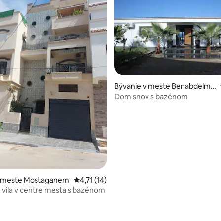
Bývanie v meste Benabdelmal
ek Ramdane
Dom snov s bazénom
v meste Mostaganem
Priemerné ohodnotenie 4,71 z 5, počet hod
4,71 (14)
vila v centre mesta s bazénom