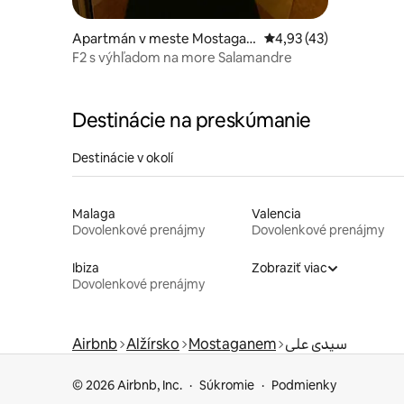
Apartmán v meste Mostagan
Priemerné ohodnotenie
4,93 (43)
em
F2 s výhľadom na more Salamandre
Destinácie na preskúmanie
Destinácie v okolí
Malaga
Valencia
Dovolenkové prenájmy
Dovolenkové prenájmy
Ibiza
Zobraziť viac
Dovolenkové prenájmy
Airbnb
Alžírsko
Mostaganem
سيدي علي
© 2026 Airbnb, Inc.
Súkromie
Podmienky