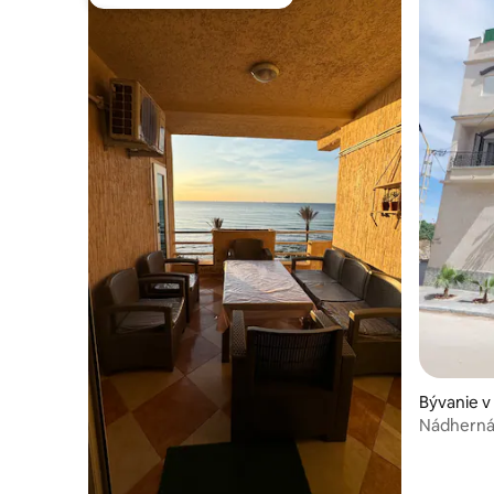
Obľúbené medzi hosťami
Bývanie 
Nádherná 