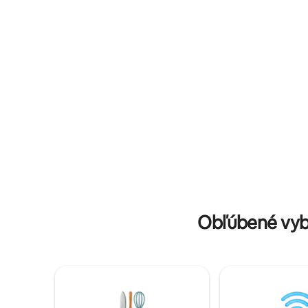
H24), pr
kávovar, mikrovlnná rúra, Wi-Fi, veľký
televízormi, ...
televízor, 5 lôžok (jedno manželské) + 3
parkovani
rozkladacie pohovky, voda 24 hodín
/bezplatn
denne, chladnička, ohrievač vody, detská
postieľka Mossala