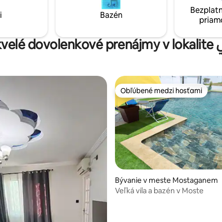
Bezplatn
i
Bazén
priam
Ďalši
Obľúbené medzi hosťami
Obľúbené medzi hosťami
Bývanie v meste Mostaganem
Veľká vila a bazén v Moste