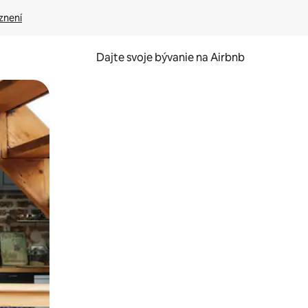
znení
Dajte svoje bývanie na Airbnb
kúmať pomocou dotykových gest či potiahnutia prstom.