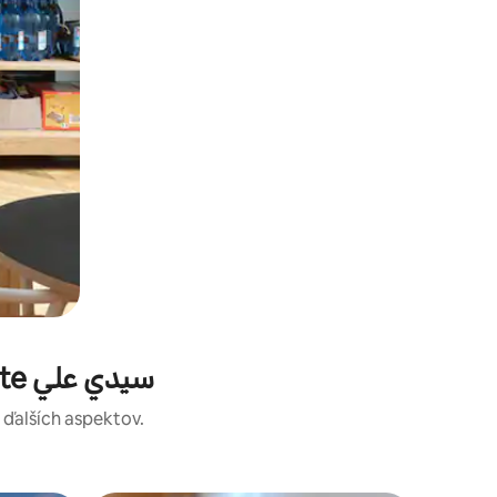
Najlepšie hodnotené dovolenkové prenájmy v meste سيدي علي
a ďalších aspektov.