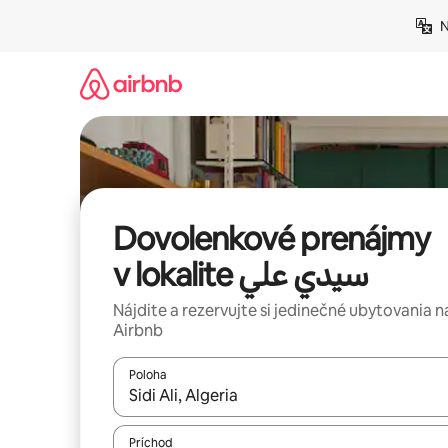
Preskočiť
N
na
obsah.
Dovolenkové prenájmy
v lokalite سيدي علي
Nájdite a rezervujte si jedinečné ubytovania n
Airbnb
Poloha
Keď budú výsledky k dispozícii, môžete si ich p
Príchod