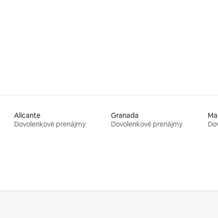
 4,93 z 5, počet hodnotení: 43
Alicante
Granada
Mar
Dovolenkové prenájmy
Dovolenkové prenájmy
Do