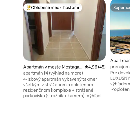
Obľúbené medzi hosťami
Superhos
Najobľúbenejšie medzi hosťami
Superhos
Apartmán
em
prenájom
Apartmán v meste Mostagan
Priemerné ohodnotenie
4,96 (45)
more
em
Pre dovol
apartmán f4 (výhľad na more)
LUXUSNÝ 
4-izbový apartmán vybavený takmer
výhľadom 
všetkým v stráženom a oplotenom
✓oploten
rezidenčnom komplexe + strážené
služba) výťah ✓3 minúty
parkovisko (strážnik + kamera). Výhľad
Majdoub a Matar
na more na 8. poschodí s výťahom, 05
MOSTALAND PAR
minút cesty autom od mora, 10 minút od
rybolovu, 
promenády Corniche de la Salamandre,
m od električ
10 minút od centra mesta, 15 minút od
všetkým:
parku Mostaland, 30–40 minút od Oranu.
klimatizá
Vybavenie: 2 klimatizácie Práčka,