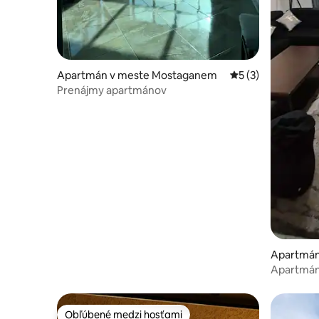
Apartmán v meste Mostaganem
Priemerné ohodnot
5 (3)
Prenájmy apartmánov
Apartmán
Apartmán 
Obľúbené medzi hosťami