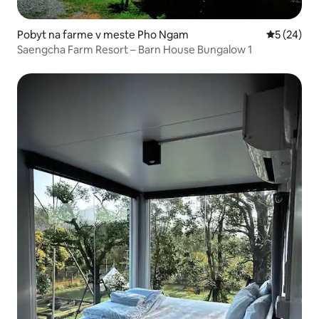
Pobyt na farme v meste Pho Ngam
Priemerné 
5 (24)
Saengcha Farm Resort – Barn House Bungalow 1