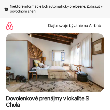
Preskočiť
Niektoré informácie boli automaticky preložené. 
Zobraziť v 
na
pôvodnom znení
obsah.
Dajte svoje bývanie na Airbnb
Dovolenkové prenájmy v lokalite Si
Chula