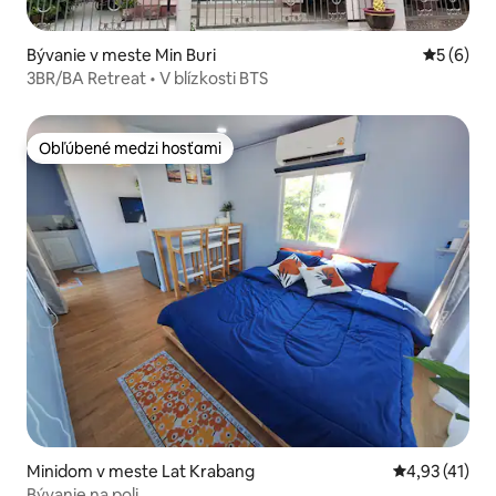
Bývanie v meste Min Buri
Priemerné
5 (6)
3BR/BA Retreat • V blízkosti BTS
Obľúbené medzi hosťami
Obľúbené medzi hosťami
Minidom v meste Lat Krabang
Priemerné oh
4,93 (41)
Bývanie na poli