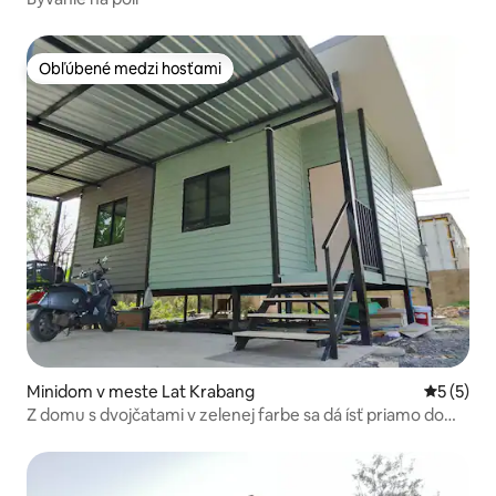
Obľúbené medzi hosťami
Obľúbené medzi hosťami
Minidom v meste Lat Krabang
Priemerné
5 (5)
Z domu s dvojčatami v zelenej farbe sa dá ísť priamo do
letiskového spojenia Lat Krabang.