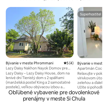
Superhostiteľ
Superhostiteľ
Bývanie v meste Phrommani
Priemerné ohodnotenie 5 z
5 (4)
Bývanie v meste L
Lazy Daisy Nakhon Nayok Domov pre
Apartmán Coco Co
vaše lenivé dni.
Romantický pobyt 
Lazy Daisy – Lazy Daisy House, dom na
Relaxujte v poko
lenivé dni Tienistý dom s 2 spálňami
vírivkovom útoči
(manželská posteľ King a 2 samostatné
zeleňou a ďaleko 
postele), veľkou obývacou izbou a
Užite si pohodlie 
Obľúbené vybavenie pre dovolenkové
viacúčelovou miestnosťou, ktorý ponúka
priestrannej, dokon
ubytovanie pre 4 osoby (možno pridať
útulnou posteľou,
prenájmy v meste Si Chula
až 6 osôb). Priestranný, chladný a
televízorom, rýchl
vzdušný dom, 2 minúty od mesta. V okolí
vlastným balkóno