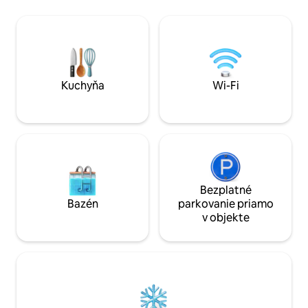
domu sa nachádza kaviareň. Každý deň
výhľadom do prírod
káva zadarmo. Lazy Daisy. Domov pre
rodiny, jednotlivc
vaše lenivé dni Očarujúci samostatne
domáce zvieratá, k
stojaci dom, 2 lôžka (manželská posteľ
pohodlie. Výhodná 
a dve samostatné lôžka), veľká obývacia
letiska, nákupných
izba a viacúčelová miestnosť. Ponúka
mesta, pričom stál
ubytovanie pre 4 osoby (až 6 osôb).
na pokojnom a od
Kuchyňa
Wi-Fi
Priestranný areál plný stromov len
Obľúbené dátumy s
2 minúty od centra mesta. Bezplatná
zabezpečte si pok
káva každý deň v našej kaviarni na
ešte k dispozícii
mieste.
Bezplatné
Bazén
parkovanie priamo
v objekte