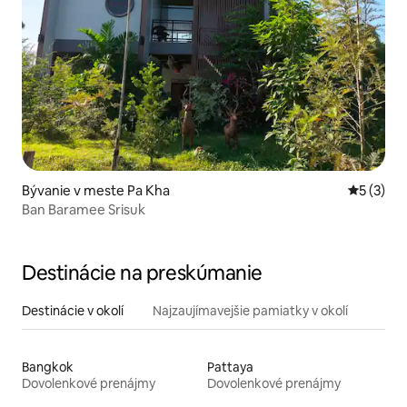
Bývanie v meste Pa Kha
Priemerné
5 (3)
Ban Baramee Srisuk
Destinácie na preskúmanie
Destinácie v okolí
Najzaujímavejšie pamiatky v okolí
Bangkok
Pattaya
Dovolenkové prenájmy
Dovolenkové prenájmy