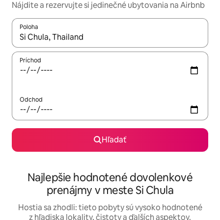
Nájdite a rezervujte si jedinečné ubytovania na Airbnb
Poloha
Keď budú výsledky k dispozícii, môžete si ich prechádzať pom
Príchod
Odchod
Hľadať
Najlepšie hodnotené dovolenkové
prenájmy v meste Si Chula
Hostia sa zhodli: tieto pobyty sú vysoko hodnotené
z hľadiska lokality, čistoty a ďalších aspektov.