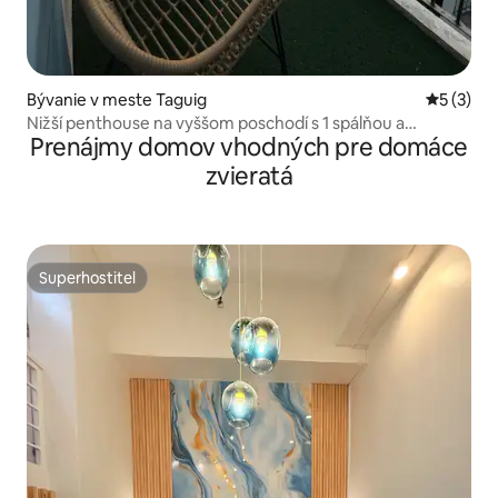
Bývanie v meste Taguig
Priemerné
5 (3)
Nižší penthouse na vyššom poschodí s 1 spálňou a
Prenájmy domov vhodných pre domáce
balkónom s výhľadom na východ slnka
zvieratá
Superhostiteľ
Superhostiteľ