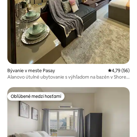
Bývanie v meste Pasay
Priemerné oho
4,79 (56)
Alanovo útulné ubytovanie s výhľadom na bazén v Shore
Residences
Obľúbené medzi hosťami
Obľúbené medzi hosťami