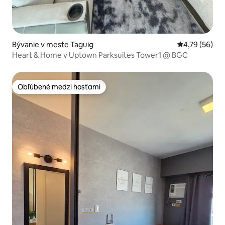
Bývanie v meste Taguig
Priemerné oho
4,79 (56)
Heart & Home v Uptown Parksuites Tower1 @ BGC
Obľúbené medzi hosťami
Obľúbené medzi hosťami