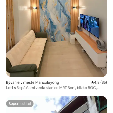
Bývanie v meste Mandaluyong
Priemerné oh
4,8 (35)
Loft s 3 spálňami vedľa stanice MRT Boni, blízko BGC,
Poblacion, Ortigas
Superhostiteľ
Superhostiteľ