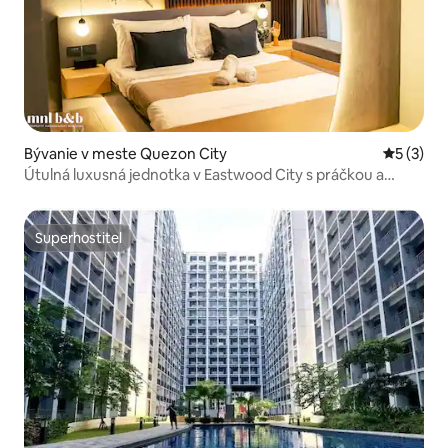
Bývanie v meste Quezon City
Priemerné
5 (3)
Útulná luxusná jednotka v Eastwood City s práčkou a
bazénom
Superhostiteľ
Superhostiteľ