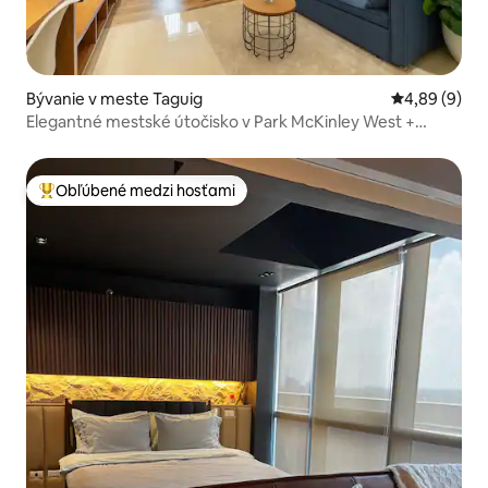
Bývanie v meste Taguig
Priemerné oh
4,89 (9)
Elegantné mestské útočisko v Park McKinley West +
práčka
Obľúbené medzi hosťami
Najobľúbenejšie medzi hosťami