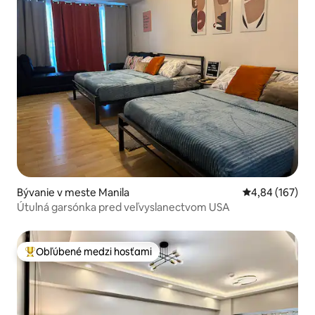
Bývanie v meste Manila
Priemerné ohod
4,84 (167)
Útulná garsónka pred veľvyslanectvom USA
Obľúbené medzi hosťami
Najobľúbenejšie medzi hosťami