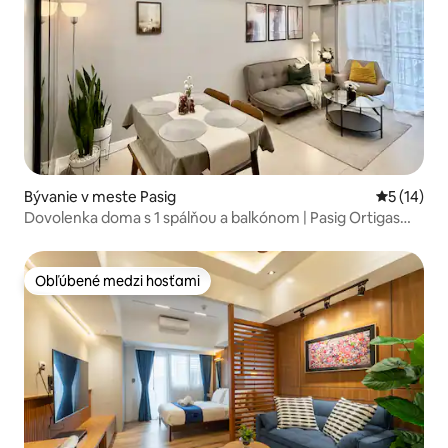
Bývanie v meste Pasig
Priemerné 
5 (14)
Dovolenka doma s 1 spálňou a balkónom | Pasig Ortigas
BGC
Obľúbené medzi hosťami
Obľúbené medzi hosťami