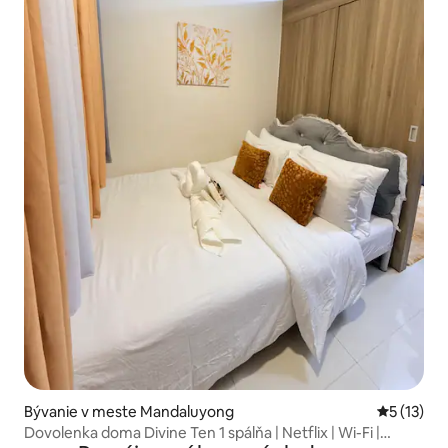
Bývanie v meste Mandaluyong
Priemerné
5 (13)
Dovolenka doma Divine Ten 1 spálňa | Netflix | Wi-Fi |