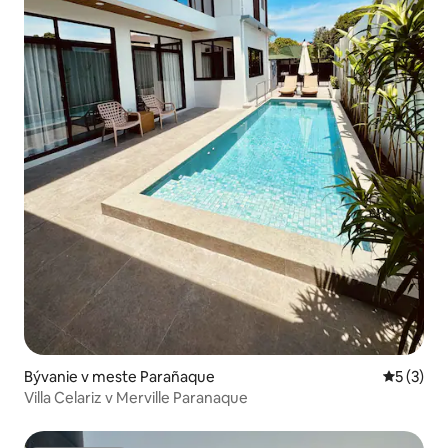
Bývanie v meste Parañaque
Priemerné
5 (3)
Villa Celariz v Merville Paranaque