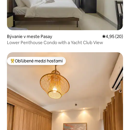
Bývanie v meste Pasay
Priemerné oho
4,95 (20)
Lower Penthouse Condo with a Yacht Club View
Obľúbené medzi hosťami
Najobľúbenejšie medzi hosťami