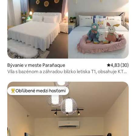
Bývanie v meste Parañaque
Priemerné oho
4,83 (30)
Vila s bazénom a záhradou blízko letiska T1, obsahuje KTV
+ detskú izbu, izbu pre narodeninovú oslavu, svadobnú
izbu (pre 25 osôb)
Obľúbené medzi hosťami
Najobľúbenejšie medzi hosťami