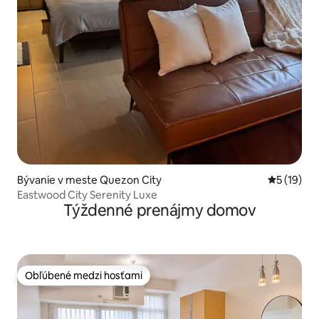
Bývanie v meste Quezon City
Priemerné 
5 (19)
Eastwood City Serenity Luxe
Týždenné prenájmy domov
Obľúbené medzi hosťami
Obľúbené medzi hosťami