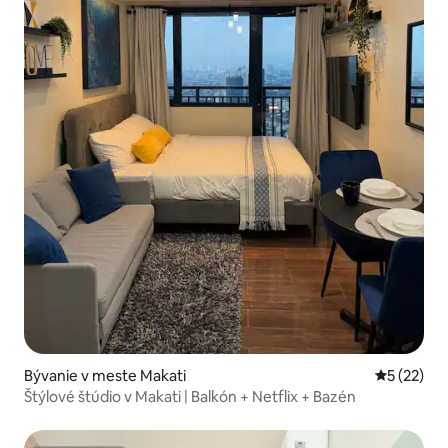
Bývanie v meste Makati
Priemerné 
5 (22)
Štýlové štúdio v Makati | Balkón + Netflix + Bazén