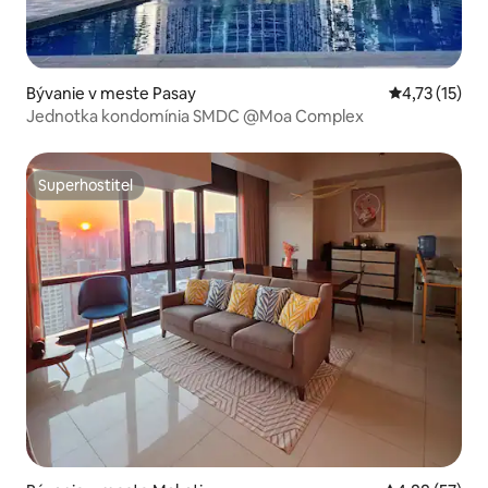
Bývanie v meste Pasay
Priemerné oh
4,73 (15)
Jednotka kondomínia SMDC @Moa Complex
Superhostiteľ
Superhostiteľ