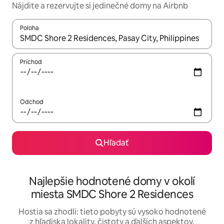
Nájdite a rezervujte si jedinečné domy na Airbnb
Poloha
Keď budú výsledky k dispozícii, môžete si ich prechádzať pom
Príchod
Odchod
Hľadať
Najlepšie hodnotené domy v okolí
miesta SMDC Shore 2 Residences
Hostia sa zhodli: tieto pobyty sú vysoko hodnotené
z hľadiska lokality, čistoty a ďalších aspektov.