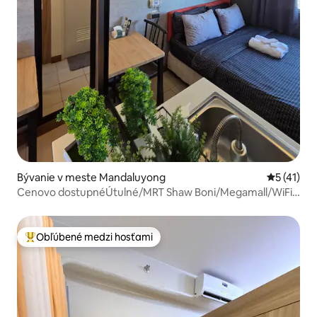
Bývanie v meste Mandaluyong
Priemerné
5 (41)
Cenovo dostupnéÚtulné/MRT Shaw Boni/Megamall/WiFi
Netflix
Obľúbené medzi hosťami
Najobľúbenejšie medzi hosťami