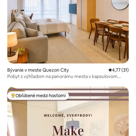
Bývanie v meste Quezon City
Priemerné oh
4,77 (31)
Pobyt s výhľadom na panorámu mesta v kapsulovom
dome | BEZPLATNÝ bazén s výhľadom na nákupné
centrum Eastwood Mall
Obľúbené medzi hosťami
Najobľúbenejšie medzi hosťami