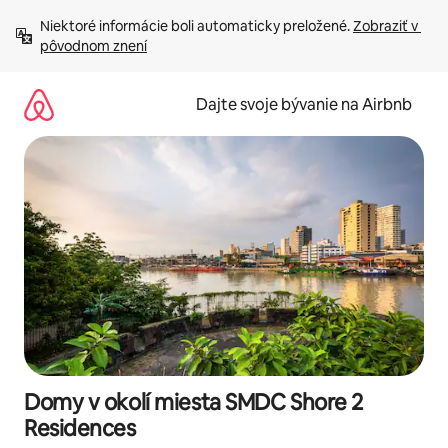
Preskočiť
Niektoré informácie boli automaticky preložené. 
Zobraziť v 
na
pôvodnom znení
obsah.
Dajte svoje bývanie na Airbnb
Domy v okolí miesta SMDC Shore 2
Residences