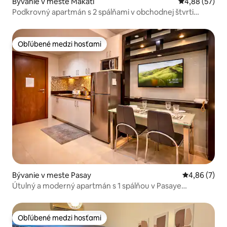
Bývanie v meste Makati
Priemerné oho
4,88 (57)
Podkrovný apartmán s 2 spálňami v obchodnej štvrti
Makati*Parkovanie zdarma*Rýchle Wi-Fi
Obľúbené medzi hosťami
Obľúbené medzi hosťami
Bývanie v meste Pasay
Priemerné oh
4,86 (7)
Útulný a moderný apartmán s 1 spálňou v Pasaye
neďaleko MOA a letiska
Obľúbené medzi hosťami
Obľúbené medzi hosťami