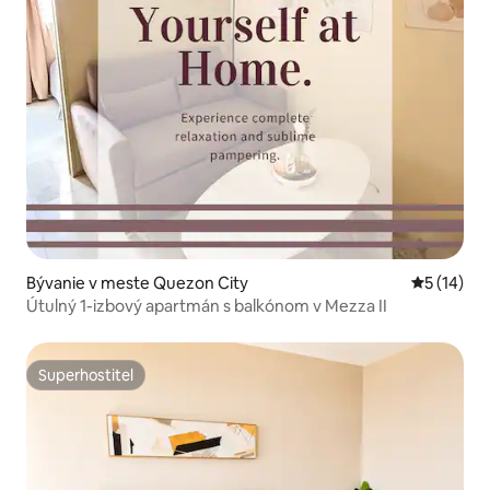
Bývanie v meste Quezon City
Priemerné 
5 (14)
Útulný 1-izbový apartmán s balkónom v Mezza II
Superhostiteľ
Superhostiteľ