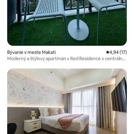
Bývanie v meste Makati
Priemerné oho
4,94 (17)
Moderný a štýlový apartmán v Red Residence v centrálnej
obchodnej štvrti Makati