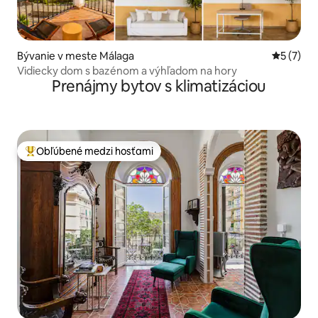
Bývanie v meste Málaga
Priemerné
5 (7)
Vidiecky dom s bazénom a výhľadom na hory
Prenájmy bytov s klimatizáciou
Obľúbené medzi hosťami
Najobľúbenejšie medzi hosťami