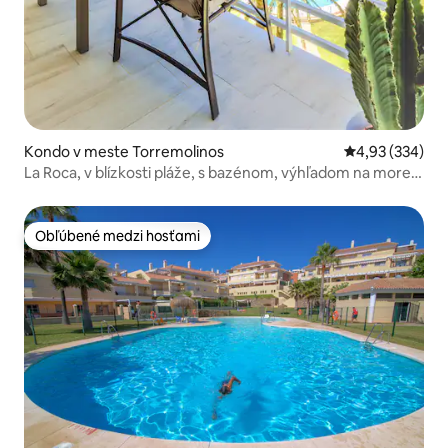
Kondo v meste Torremolinos
Priemerné ohod
4,93 (334)
La Roca, v blízkosti pláže, s bazénom, výhľadom na more,
L...
Obľúbené medzi hosťami
Obľúbené medzi hosťami