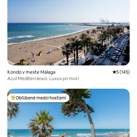
Kondo v meste Málaga
Priemerné o
5 (145)
Azul Mediterráneo. Luxus pri mori
Obľúbené medzi hosťami
Najobľúbenejšie medzi hosťami