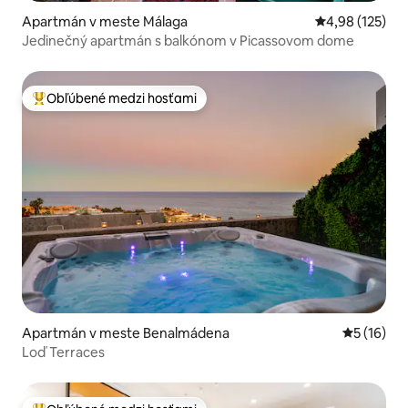
Apartmán v meste Málaga
Priemerné ohod
4,98 (125)
Jedinečný apartmán s balkónom v Picassovom dome
Obľúbené medzi hosťami
Najobľúbenejšie medzi hosťami
Apartmán v meste Benalmádena
Priemerné 
5 (16)
Loď Terraces