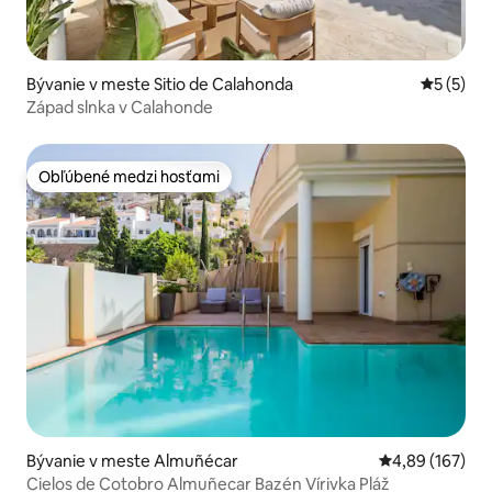
Bývanie v meste Sitio de Calahonda
Priemerné
5 (5)
Západ slnka v Calahonde
Obľúbené medzi hosťami
Obľúbené medzi hosťami
Bývanie v meste Almuñécar
Priemerné ohod
4,89 (167)
Cielos de Cotobro Almuñecar Bazén Vírivka Pláž