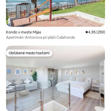
Kondo v meste Mijas
Priemerné ohod
4,95 (259)
Apartmán-Antonova pri pláži Calahonda
Obľúbené medzi hosťami
Obľúbené medzi hosťami