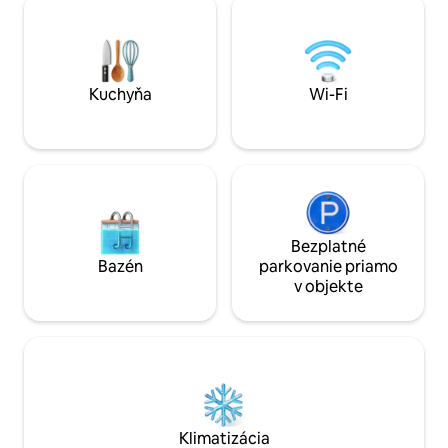
todo lujo de detalles. Decorado en un
Basketbalové ihris
estilo boho, natural y étnico. La
Kontaktujte oficiá
iluminación por la noche es muy
sedadlami. S obme
acogedora y romántica y las vistas son
sa vody, bazénový
increíbles. Las cristaleras del salón se
nie sú k dispozícii
Kuchyňa
Wi-Fi
deslizan una sobre la otra y el balcón
queda completamente abierto al mar. En
la zona de la terraza hay una gran cama
balinesa (180x180), un Jacuzzi
climatizado con iluminación nocturna y
una zona de asientos para poder
relajarte leyendo un libro o tomando un
cóctel. El apartamento dispone de dos
Bezplatné
habitaciones con vistas al mar. Una de
Bazén
parkovanie priamo
ellas está completamente acristalada
v objekte
creando así un espacio amplio y
luminoso. Tanto las cristaleras del salón
como las de las dos habitaciones
disponen de estores opacos
automáticos para así crear privacidad
entre una zona y otra a la hora de
dormir. Las dos camas de las
habitaciones son de 150x190 con buenos
Klimatizácia