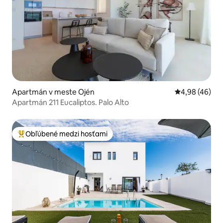
Apartmán v meste Ojén
Priemerné oho
4,98 (46)
Apartmán 211 Eucaliptos. Palo Alto
Obľúbené medzi hosťami
Najobľúbenejšie medzi hosťami