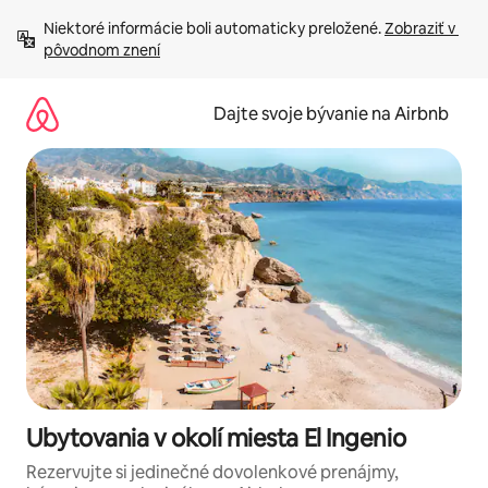
Preskočiť
Niektoré informácie boli automaticky preložené. 
Zobraziť v 
na
pôvodnom znení
obsah.
Dajte svoje bývanie na Airbnb
Ubytovania v okolí miesta El Ingenio
Rezervujte si jedinečné dovolenkové prenájmy,