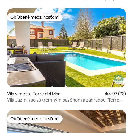
potápanie a zábava
Obľúbené medzi hosťami
Obľúbené medzi hosťami
Vila v meste Torre del Mar
Priemerné oho
4,97 (73)
Vila Jazmín so súkromným bazénom a záhradou (Torre
del Mar)
Obľúbené medzi hosťami
Obľúbené medzi hosťami