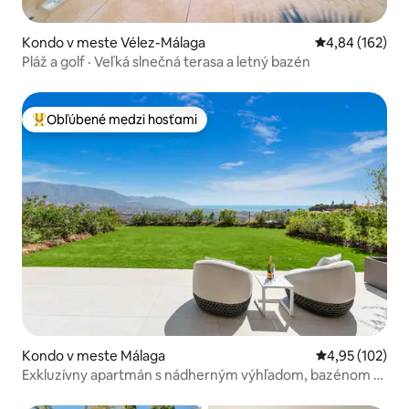
Kondo v meste Vélez-Málaga
Priemerné ohod
4,84 (162)
Pláž a golf · Veľká slnečná terasa a letný bazén
Obľúbené medzi hosťami
Najobľúbenejšie medzi hosťami
Kondo v meste Málaga
Priemerné ohod
4,95 (102)
Exkluzívny apartmán s nádherným výhľadom, bazénom a
golfom