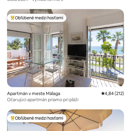
Obľúbené medzi hosťami
Najobľúbenejšie medzi hosťami
Apartmán v meste Málaga
Priemerné ohod
4,84 (212)
Očarujúci apartmán priamo pri pláži
Obľúbené medzi hosťami
Najobľúbenejšie medzi hosťami