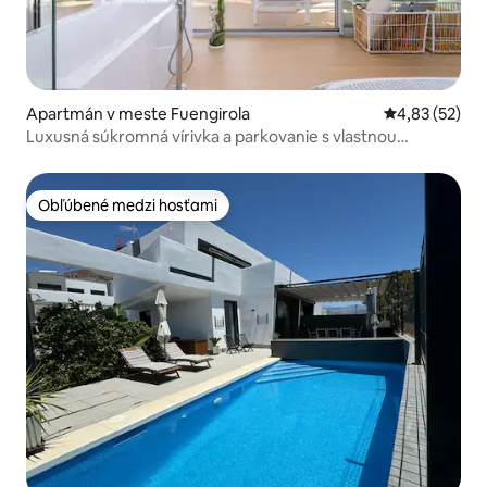
Apartmán v meste Fuengirola
Priemerné oho
4,83 (52)
Luxusná súkromná vírivka a parkovanie s vlastnou
kúpeľňou.
Obľúbené medzi hosťami
Obľúbené medzi hosťami