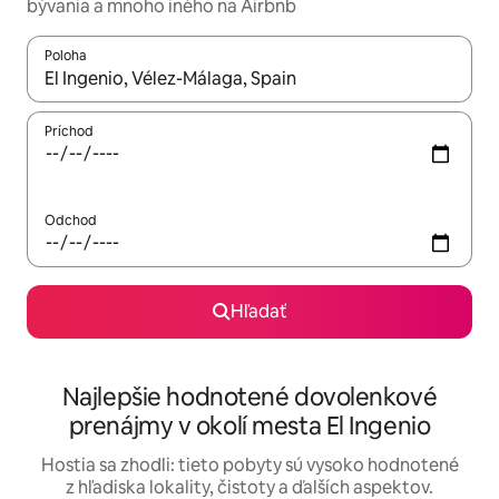
bývania a mnoho iného na Airbnb
Poloha
Keď budú výsledky k dispozícii, môžete si ich prechádzať pom
Príchod
Odchod
Hľadať
Najlepšie hodnotené dovolenkové
prenájmy v okolí mesta El Ingenio
Hostia sa zhodli: tieto pobyty sú vysoko hodnotené
z hľadiska lokality, čistoty a ďalších aspektov.