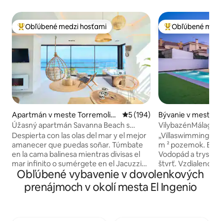
Obľúbené medzi hosťami
Obľúbené medz
Najobľúbenejšie medzi hosťami
Najobľúbenejšie 
Apartmán v meste Torremolin
Priemerné ohodnotenie 5 z 5
5 (194)
Bývanie v meste Ri
os
a Victoria
Úžasný apartmán Savanna Beach s
VilybazénMálaga
vírivkou
Despierta con las olas del mar y el mejor
„Villaswimmingpoo
amanecer que puedas soñar. Túmbate
m ² pozemok. Bazé
en la cama balinesa mientras divisas el
Vodopád a trysky. 
mar infinito o sumérgete en el Jacuzzi
štvrť. Vzdialenosť: • pláž a reštaurácie 
Obľúbené vybavenie v dovolenkových
climatizado mientras te tomas una copa
600 m, • Supermarket: 200 m 4 spálne: 3
de cava. El Savanna Beach está pensado
na poschodí a 1 na
prenájmoch v okolí mesta El Ingenio
para pasar unas vacaciones relajantes en
toaletou; obývacia
un lugar mágico y con encanto. El
vybavená kuchyňa.
Savanna Beach es un lugar mágico,
70 m ². Záhrada: l
decorado con mucho encanto y con
trampolína s priem