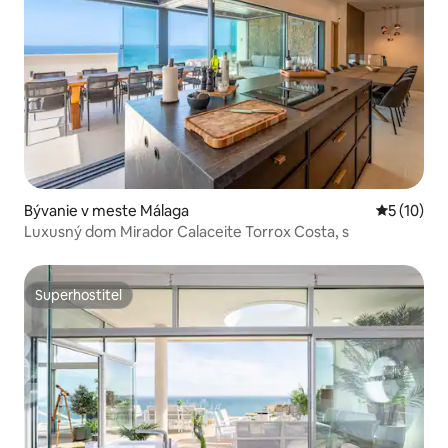
Bývanie v meste Málaga
Priemerné 
5 (10)
Luxusný dom Mirador Calaceite Torrox Costa, s
Superhostiteľ
Superhostiteľ