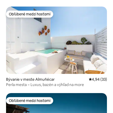
Obľúbené medzi hosťami
Obľúbené medzi hosťami
Bývanie v meste Almuñécar
Priemerné oho
4,94 (33)
Perla mesta ~ Luxus, bazén a výhľad na more
Obľúbené medzi hosťami
Obľúbené medzi hosťami