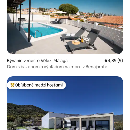
Bývanie v meste Vélez-Málaga
Priemerné oh
4,89 (9)
Dom s bazénom a výhľadom na more v Benajarafe
Obľúbené medzi hosťami
Najobľúbenejšie medzi hosťami