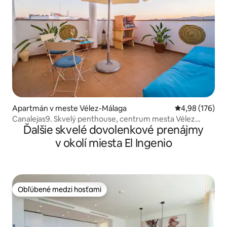
Apartmán v meste Vélez-Málaga
Priemerné ohod
4,98 (176)
Canalejas9. Skvelý penthouse, centrum mesta Vélez
Ďalšie skvelé dovolenkové prenájmy
Málaga.
v okolí miesta El Ingenio
Obľúbené medzi hosťami
Obľúbené medzi hosťami