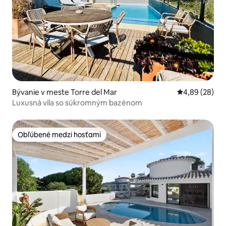
Bývanie v meste Torre del Mar
Priemerné oho
4,89 (28)
Luxusná vila so súkromným bazénom
Obľúbené medzi hosťami
Obľúbené medzi hosťami