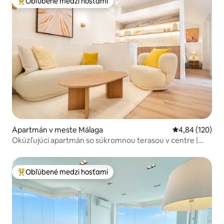
Obľúbené medzi hosťami
Najobľúbenejšie medzi hosťami
Apartmán v meste Málaga
Priemerné ohod
4,84 (120)
Okúzľujúci apartmán so súkromnou terasou v centre |
REMS
Obľúbené medzi hosťami
Najobľúbenejšie medzi hosťami