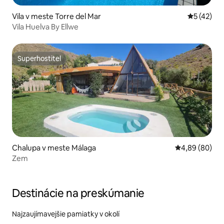
Vila v meste Torre del Mar
Priemerné 
5 (42)
Vila Huelva By Ellwe
Superhostiteľ
Superhostiteľ
Chalupa v meste Málaga
Priemerné oho
4,89 (80)
Zem
Destinácie na preskúmanie
Najzaujímavejšie pamiatky v okolí