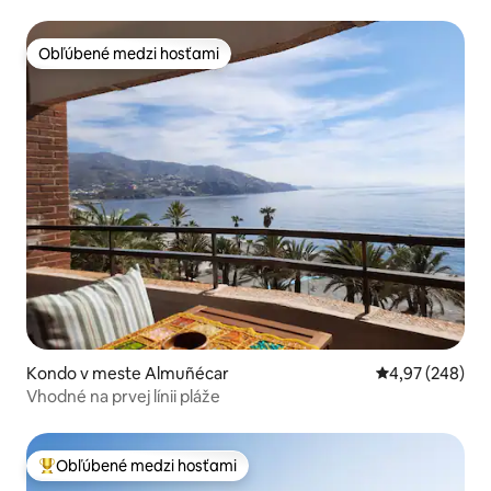
Obľúbené medzi hosťami
Obľúbené medzi hosťami
Kondo v meste Almuñécar
Priemerné ohod
4,97 (248)
Vhodné na prvej línii pláže
Obľúbené medzi hosťami
Najobľúbenejšie medzi hosťami