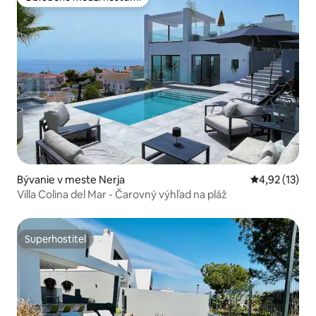
Obľúbené medzi hosťami
Bývanie v meste Nerja
Priemerné oh
4,92 (13)
Villa Colina del Mar - Čarovný výhľad na pláž
Superhostiteľ
Superhostiteľ