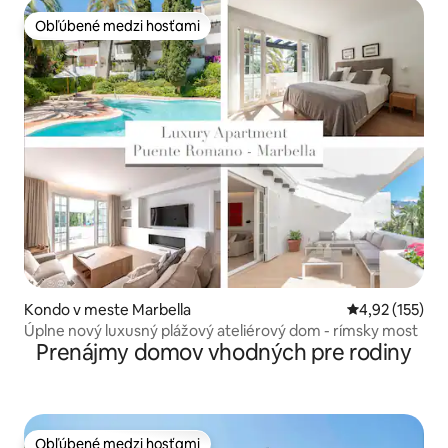
Obľúbené medzi hosťami
Obľúbené medzi hosťami
Kondo v meste Marbella
Priemerné ohod
4,92 (155)
Úplne nový luxusný plážový ateliérový dom - rímsky most
Prenájmy domov vhodných pre rodiny
Obľúbené medzi hosťami