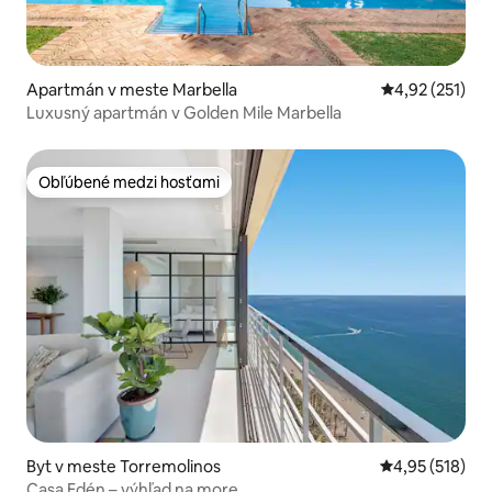
Apartmán v meste Marbella
Priemerné ohod
4,92 (251)
Luxusný apartmán v Golden Mile Marbella
Obľúbené medzi hosťami
Obľúbené medzi hosťami
Byt v meste Torremolinos
Priemerné ohod
4,95 (518)
Casa Edén – výhľad na more