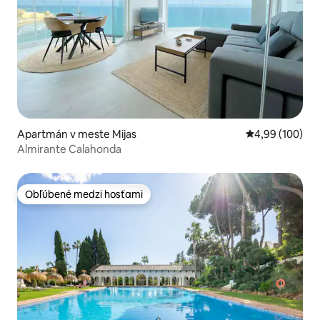
Apartmán v meste Mijas
Priemerné ohod
4,99 (100)
Almirante Calahonda
Obľúbené medzi hosťami
Obľúbené medzi hosťami