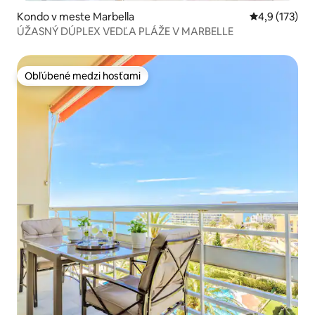
Kondo v meste Marbella
Priemerné oh
4,9 (173)
ÚŽASNÝ DÚPLEX VEDĽA PLÁŽE V MARBELLE
Obľúbené medzi hosťami
Obľúbené medzi hosťami