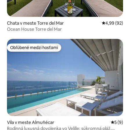
Chata v meste Torre del Mar
Priemerné oho
4,99 (92)
Ocean House Torre del Mar
Obľúbené medzi hosťami
Obľúbené medzi hosťami
Vila v meste Almuñécar
Priemerné
5 (9)
Rodinná luxusná dovolenka vo Velille: súkromná pláž,