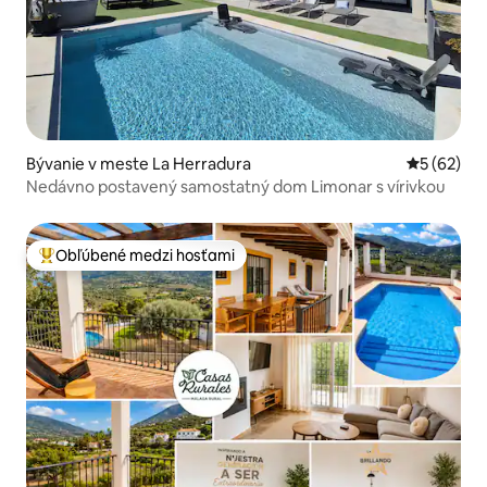
Bývanie v meste La Herradura
Priemerné 
5 (62)
Nedávno postavený samostatný dom Limonar s vírivkou
Obľúbené medzi hosťami
Najobľúbenejšie medzi hosťami