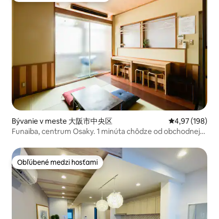
Bývanie v meste 大阪市中央区
Priemerné ohod
4,97 (198)
Funaiba, centrum Osaky. 1 minúta chôdze od obchodnej
ulice Shinsaibashi, 4 minúty chôdze od stanice Honmachi.
Vynikajúca dostupnosť! 2F (47 m²)
Obľúbené medzi hosťami
Obľúbené medzi hosťami