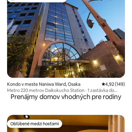
Najobľúbenejšie medzi hosťami
Kondo v meste Naniwa Ward, Osaka
Priemerné ohod
4,92 (149)
Metro 220 metrov Daikokucho Station · 1 zastávka do
Prenájmy domov vhodných pre rodiny
Namba / Shinsaibashi · priamo do Umeda · celý apartmán 2
spálne 5 osôb
Obľúbené medzi hosťami
Obľúbené medzi hosťami