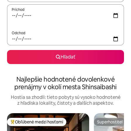
Príchod
Odchod
Hľadať
Najlepšie hodnotené dovolenkové
prenájmy v okolí mesta Shinsaibashi
Hostia sa zhodli: tieto pobyty sú vysoko hodnotené
z hľadiska lokality, čistoty a ďalších aspektov.
Obľúbené medzi hosťami
Superhostiteľ
Najobľúbenejšie medzi hosťami
Superhostiteľ