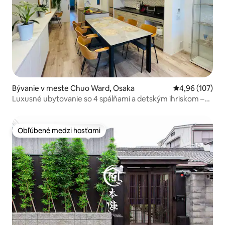
Bývanie v meste Chuo Ward, Osaka
Priemerné ohod
4,96 (107)
Luxusné ubytovanie so 4 spálňami a detským ihriskom –
centrálne a tiché
Obľúbené medzi hosťami
Obľúbené medzi hosťami