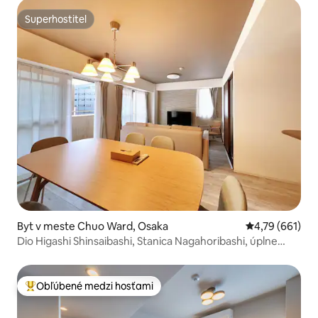
Superhostiteľ
Superhostiteľ
Byt v meste Chuo Ward, Osaka
Priemerné ohod
4,79 (661)
Dio Higashi Shinsaibashi, Stanica Nagahoribashi, úplne
súkromná izba, 6 minút pešo od nákupnej ulice
Shinsaibashi-suji, centrum, apartmán s 2 manželskými
posteľami.
Obľúbené medzi hosťami
Najobľúbenejšie medzi hosťami