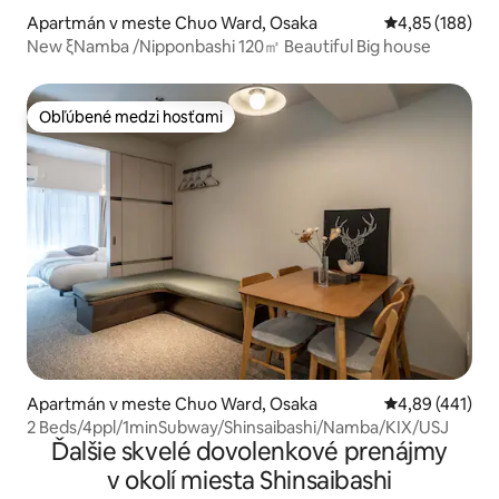
Apartmán v meste Chuo Ward, Osaka
Priemerné ohod
4,85 (188)
New ξNamba /Nipponbashi 120㎡ Beautiful Big house
Obľúbené medzi hosťami
Obľúbené medzi hosťami
Apartmán v meste Chuo Ward, Osaka
Priemerné ohod
4,89 (441)
2 Beds/4ppl/1minSubway/Shinsaibashi/Namba/KIX/USJ
Ďalšie skvelé dovolenkové prenájmy
v okolí miesta Shinsaibashi