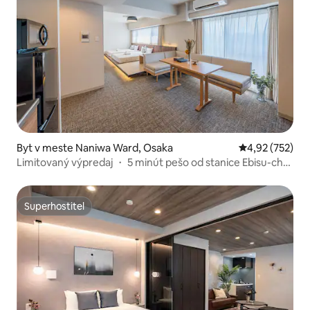
Byt v meste Naniwa Ward, Osaka
Priemerné ohod
4,92 (752)
Limitovaný výpredaj ・ 5 minút pešo od stanice Ebisu-cho
・ Pre rodiny ・ Osaka Namba ・ Tsūtenkaku ・ Tennoji ・
Shinsaibashi ・ Dotonbori ・ USJ ・ Letisko...
Superhostiteľ
Superhostiteľ