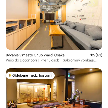
Bývanie v meste Chuo Ward, Osaka
Priemerné 
5 (63)
Pešo do Dotonbori｜Pre 13 osôb｜Súkromný vonkajší
kúpeľ
Obľúbené medzi hosťami
Najobľúbenejšie medzi hosťami