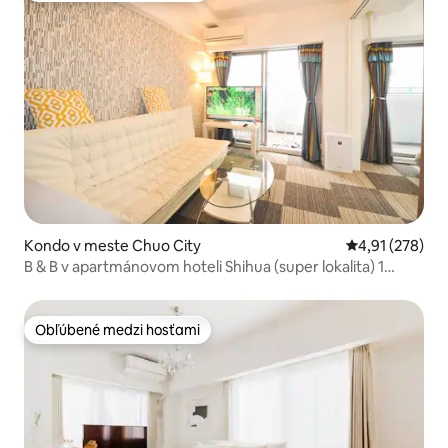
Kondo v meste Chuo City
Priemerné ohod
4,91 (278)
B & B v apartmánovom hoteli Shihua (super lokalita) 1
minúta od stanice metra Nihonbashi v prosperujúcom
obchodnom centre!
Obľúbené medzi hosťami
Obľúbené medzi hosťami