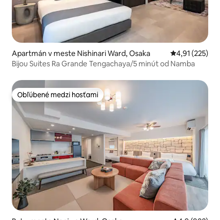
Apartmán v meste Nishinari Ward, Osaka
Priemerné ohod
4,91 (225)
Bijou Suites Ra Grande Tengachaya/5 minút od Namba
Obľúbené medzi hosťami
Obľúbené medzi hosťami