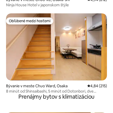
Ninja House Hotel v japonskom štýle
Obľúbené medzi hosťami
Obľúbené medzi hosťami
Bývanie v meste Chuo Ward, Osaka
Priemerné ohod
4,84 (215)
8 minút od Shinsaibashi, 5 minút od Dotonbori, dve
Prenájmy bytov s klimatizáciou
kúpeľne, dve samostatné kúpeľne, luxusne zariadené