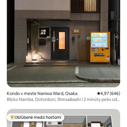
Kondo v meste Naniwa Ward, Osaka
Priemerné ohod
4,97 (646)
Blízko Namba, Dotonbori, Shinsaibashi | 2 minúty pešo od
stanice metra | 4 rôzne typy izieb | Výťah | USJ 30 minút |
Letisko Kansai...
Obľúbené medzi hosťami
Najobľúbenejšie medzi hosťami