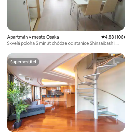
Apartmán v meste Osaka
Priemerné ohod
4,88 (106)
Skvelá poloha 5 minút chôdze od stanice Shinsaibashi!
2LDK! 45 m²! Novostavba, 2 spálne, plne vybavené!
Superhostiteľ
Superhostiteľ