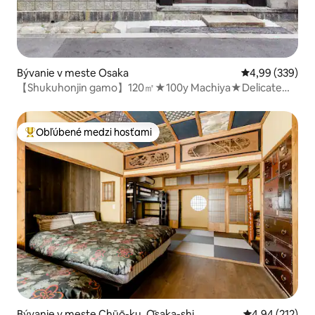
Bývanie v meste Osaka
Priemerné ohod
4,99 (339)
【Shukuhonjin gamo】120㎡★100y Machiya★Delicate
Yard
Obľúbené medzi hosťami
Najobľúbenejšie medzi hosťami
Bývanie v meste Chūō-ku, Ōsaka-shi
Priemerné ohod
4,94 (212)