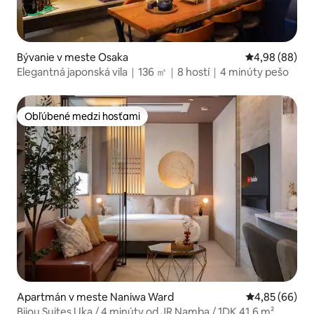
Bývanie v meste Osaka
Priemerné oho
4,98 (88)
Elegantná japonská vila｜136 ㎡｜8 hostí｜4 minúty pešo
Obľúbené medzi hosťami
Obľúbené medzi hosťami
Apartmán v meste Naniwa Ward
Priemerné oho
4,85 (66)
Bijou Suites Uka / 4 minúty od JR Namba / 1DK 41,6 m²