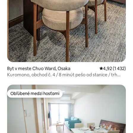
Byt v meste Chuo Ward, Osaka
Priemerné ohodn
4,92 (1 432)
Kuromono, obchod č. 4 / 8 minút pešo od stanice / trh
Kuromono / Šinšaj-baši / Dótonbori / Namba / Tsūtenkaku
/ USJ / priame spojenie s KIX , Japonský štýl...
Obľúbené medzi hosťami
Obľúbené medzi hosťami