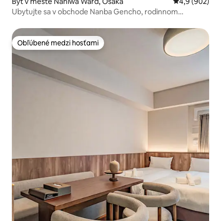
Byt v meste Naniwa Ward, Osaka
Priemerné oho
4,9 (902)
Ubytujte sa v obchode Nanba Gencho, rodinnom
apartmáne 3
Obľúbené medzi hosťami
Obľúbené medzi hosťami