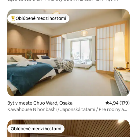
Obľúbené medzi hosťami
Najobľúbenejšie medzi hosťami
Byt v meste Chuo Ward, Osaka
Priemerné ohod
4,94 (179)
Kawahouse Nihonbashi / Japonská tatami / Pre rodiny a
priateľov / Namba Nihonbashi / Trh Kuromon v pešej
vzdialenosti / 30 m²...
Obľúbené medzi hosťami
Obľúbené medzi hosťami