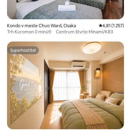
Kondo v meste Chuo Ward, Osaka
Priemerné ohodn
4,81 (1 257)
Trh Kuromon 0 minút! Centrum štvrte Minami/KR3
Superhostiteľ
Superhostiteľ