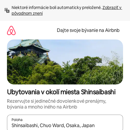
Preskočiť
Niektoré informácie boli automaticky preložené. 
Zobraziť v 
na
pôvodnom znení
obsah.
Dajte svoje bývanie na Airbnb
Ubytovania v okolí miesta Shinsaibashi
Rezervujte si jedinečné dovolenkové prenájmy,
bývania a mnoho iného na Airbnb
Poloha
Keď budú výsledky k dispozícii, môžete si ich prechádzať pom