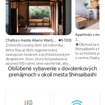
Apartmán v mest
rd, Osaka
2
Chatka v meste Abeno Ward,
Priemerné ohodnotenie 5 z 5
5 (103)
Beds/4ppl/1minSu
◆Obchod sa nachád
Osaka
Zrekonštruovaný dom od milovníka
Shinsaibashi a Nagahorib
cestovania, tesára a dizajnéra
Nima Stay je dom regenerovaný
tu sa môžete prej
cestujúcim tesárom a architektonickým
v centre Osaky (Do
dizajnérom. Dom, ktorý bol postavený
billboard atď.), vy
asi pred 100 rokmi, sme navrhli tak, aby
(Ichiran Ramen, K
Obľúbené vybavenie v dovolenkových
vyzdvihol kúzlo materiálov budovy.
Ramen, Mizuno Ok
Pôvodné drevo, dvere atď. môžete
prenájmoch v okolí mesta Shinsaibashi
vychutnať si naku
vyleštiť a použiť ich znova. Zaviazali sme
nákupná ulica Shin
sa používať prírodné stavebné materiály.
kozmetika Daikoku
Slnečné lúče a tiene ráno, vo dne v noci a
obľúbené bývanie,
útulné miesto, kde sa štyri ročné
super vysoká hodnota CP!
obdobia v Japonsku pohodlne miešajú.
orientačným bodom
Urobte si čas a užite si priestor
billboard Dotonbo
vytvorený s láskou. Aktualizovali sme