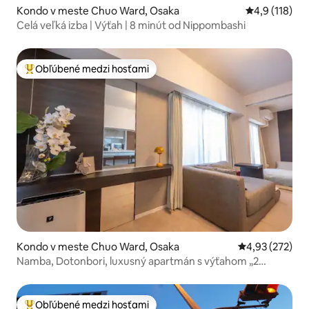
Kondo v meste Chuo Ward, Osaka
Priemerné oh
4,9 (118)
Celá veľká izba | Výťah | 8 minút od Nippombashi
Obľúbené medzi hosťami
Najobľúbenejšie medzi hosťami
Kondo v meste Chuo Ward, Osaka
Priemerné ohod
4,93 (272)
Namba, Dotonbori, luxusný apartmán s výťahom „2
toalety“ 1 minúta pešo od metra a trhu Kuromon 3 minúty
a Shinsaibashi 5 minút, ďalšie ubytovanie v tej istej budove,
neváhajte sa opýtať
Obľúbené medzi hosťami