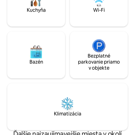
zariadenia, ako sú klimatizácia, kuchyňa,
WC a kúpeľňa, ktoré pokrývajú veľkosť
Kuchyňa
Wi-Fi
izby, aby ste si mohli užiť pohodlný
pobyt. Súčasťou vybavenia je aj kúrenie v
kúpeľni. Obdivujeme aj umelcov. Látka,
zeleň, záhrada, dekorácie a diela, „!!“ vo
vstupnej hale atď. Radi by sme našli
niektoré z našich obľúbených. Zažite
starú, ale silnú štruktúru budovy a krásu
materiálov.
Bezplatné
Bazén
parkovanie priamo
v objekte
Klimatizácia
Ďalšie najzaujímavejšie miesta v okolí