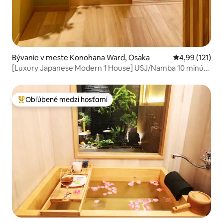
Bývanie v meste Konohana Ward, Osaka
Priemerné oho
4,99 (121)
[Luxury Japanese Modern 1 House] USJ/Namba 10 minút
vlakom · 3 minúty chôdze od najbližšej stanice · Do 13 osôb
Obľúbené medzi hosťami
Najobľúbenejšie medzi hosťami