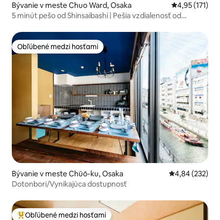
Bývanie v meste Chuo Ward, Osaka
Priemerné oho
4,95 (171)
5 minút pešo od Shinsaibashi | Pešia vzdialenosť od
Dōtonbori a Kuromon | Prenájom 120 m² | Moderné |
Kúpeľ z cyprusového dreva s výhľadom na záhradu | 2
kúpeľne 3 toalety
Obľúbené medzi hosťami
Obľúbené medzi hosťami
Bývanie v meste Chūō-ku, Osaka
Priemerné ohod
4,84 (232)
Dotonbori/Vynikajúca dostupnosť
Obľúbené medzi hosťami
Najobľúbenejšie medzi hosťami