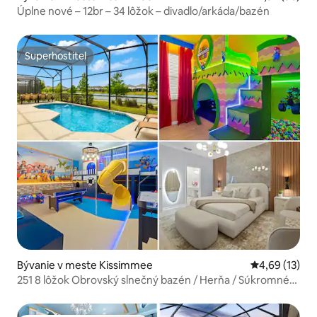
Úplne nové – 12br – 34 lôžok – divadlo/arkáda/bazén
Superhostiteľ
Superhostiteľ
Bývanie v meste Kissimmee
Priemerné oho
4,69 (13)
251 8 lôžok Obrovský slnečný bazén / Herňa / Súkromné
kino