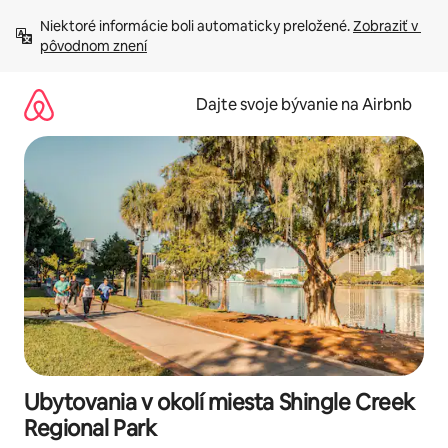
Preskočiť
Niektoré informácie boli automaticky preložené. 
Zobraziť v 
na
pôvodnom znení
obsah.
Dajte svoje bývanie na Airbnb
Ubytovania v okolí miesta Shingle Creek
Regional Park