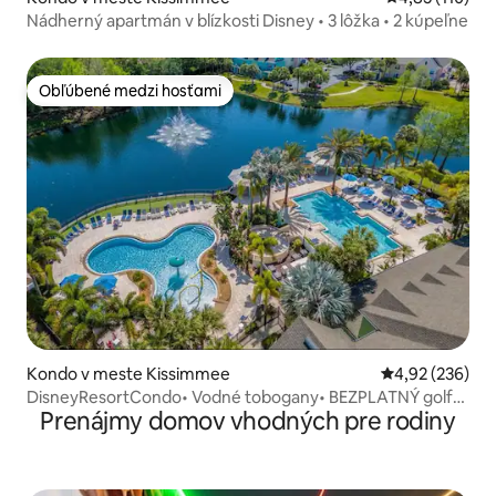
Nádherný apartmán v blízkosti Disney • 3 lôžka • 2 kúpeľne
Obľúbené medzi hosťami
Obľúbené medzi hosťami
Kondo v meste Kissimmee
Priemerné ohod
4,92 (236)
DisneyResortCondo• Vodné tobogany• BEZPLATNÝ golf•
Prenájmy domov vhodných pre rodiny
Pre 5 osôb