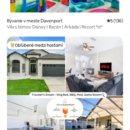
Bývanie v meste Davenport
Priemerné o
5 (136)
Vila s témou Disney | Bazén | Arkáda | Rezort ºoº
Obľúbené medzi hosťami
Najobľúbenejšie medzi hosťami