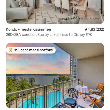
Kondo v meste Kissimmee
Priemerné ohod
4,83 (232)
2BD/2BA condo at Storey Lake, close to Disney #70
Obľúbené medzi hosťami
Najobľúbenejšie medzi hosťami