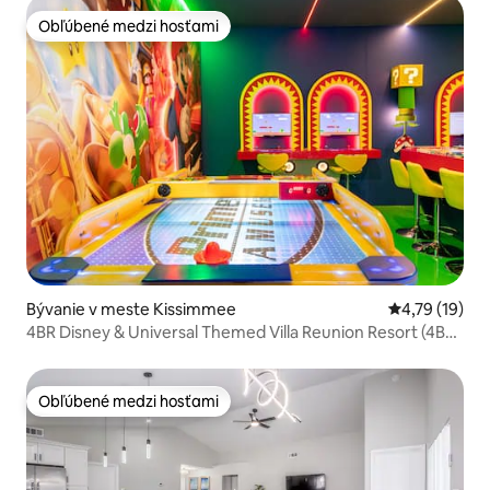
Obľúbené medzi hosťami
Obľúbené medzi hosťami
Bývanie v meste Kissimmee
Priemerné oh
4,79 (19)
4BR Disney & Universal Themed Villa Reunion Resort (4BR
Disney a Universal tematická vila Reunion Resort)
Obľúbené medzi hosťami
Obľúbené medzi hosťami