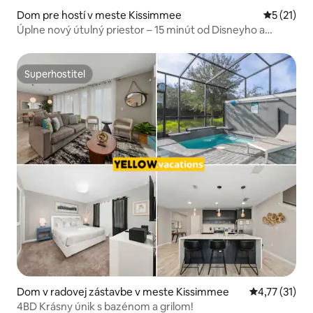
Dom pre hostí v meste Kissimmee
Priemerné
5 (21)
Úplne nový útulný priestor – 15 minút od Disneyho a
obchodov.
Superhostiteľ
Superhostiteľ
Dom v radovej zástavbe v meste Kissimmee
Priemerné oh
4,77 (31)
4BD Krásny únik s bazénom a grilom!