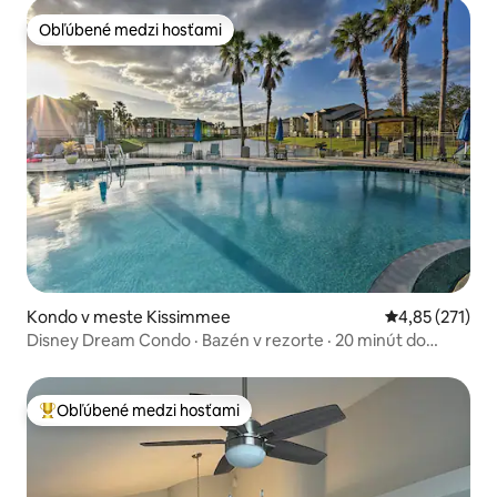
Obľúbené medzi hosťami
Obľúbené medzi hosťami
Kondo v meste Kissimmee
Priemerné ohod
4,85 (271)
Disney Dream Condo · Bazén v rezorte · 20 minút do
parkov
Obľúbené medzi hosťami
Najobľúbenejšie medzi hosťami