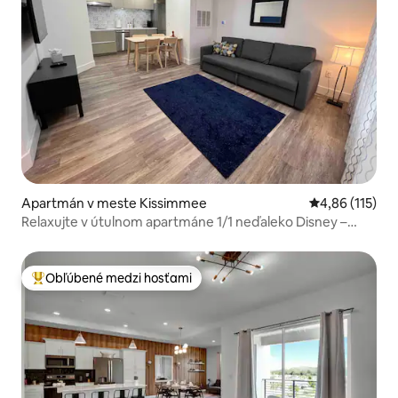
Apartmán v meste Kissimmee
Priemerné oho
4,86 (115)
Relaxujte v útulnom apartmáne 1/1 neďaleko Disney –
staré mesto
Obľúbené medzi hosťami
Najobľúbenejšie medzi hosťami