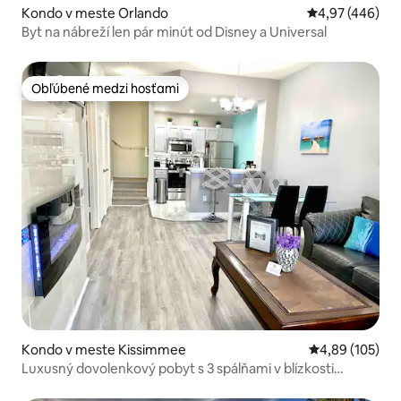
Kondo v meste Orlando
Priemerné ohod
4,97 (446)
Byt na nábreží len pár minút od Disney a Universal
Obľúbené medzi hosťami
Obľúbené medzi hosťami
Kondo v meste Kissimmee
Priemerné ohod
4,89 (105)
Luxusný dovolenkový pobyt s 3 spálňami v blízkosti
Disneyho