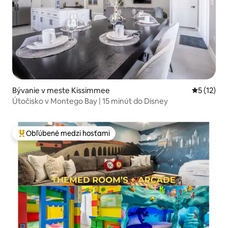
Bývanie v meste Kissimmee
Priemerné
5 (12)
Útočisko v Montego Bay | 15 minút do Disney
Obľúbené medzi hosťami
Najobľúbenejšie medzi hosťami