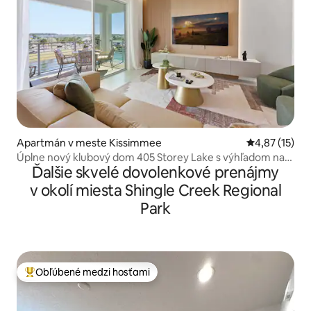
Apartmán v meste Kissimmee
Priemerné oh
4,87 (15)
Úplne nový klubový dom 405 Storey Lake s výhľadom na
Ďalšie skvelé dovolenkové prenájmy
jazero
v okolí miesta Shingle Creek Regional
Park
Obľúbené medzi hosťami
Najobľúbenejšie medzi hosťami