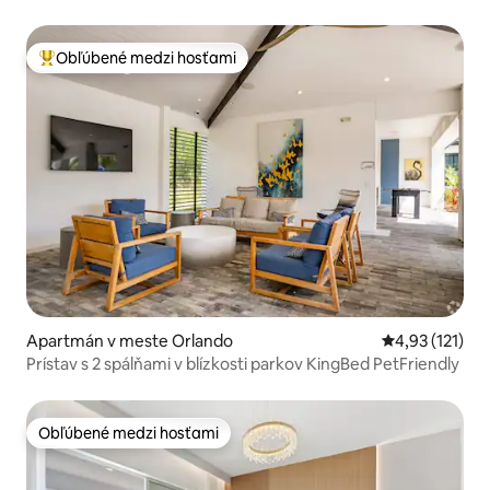
Disneyho
Obľúbené medzi hosťami
Najobľúbenejšie medzi hosťami
Apartmán v meste Orlando
Priemerné oho
4,93 (121)
Prístav s 2 spálňami v blízkosti parkov KingBed PetFriendly
Obľúbené medzi hosťami
Obľúbené medzi hosťami