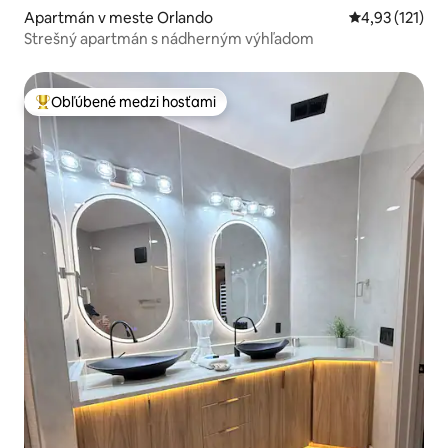
Apartmán v meste Orlando
Priemerné oho
4,93 (121)
Strešný apartmán s nádherným výhľadom
Obľúbené medzi hosťami
Najobľúbenejšie medzi hosťami