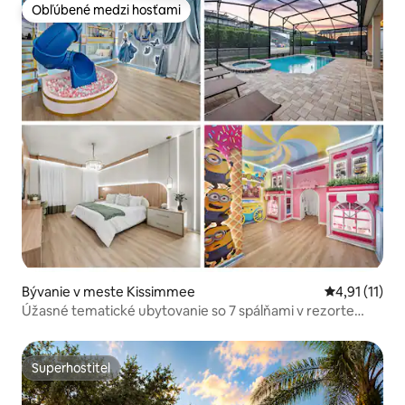
Obľúbené medzi hosťami
Obľúbené medzi hosťami
Bývanie v meste Kissimmee
Priemerné oh
4,91 (11)
Úžasné tematické ubytovanie so 7 spálňami v rezorte
Solara
Superhostiteľ
Superhostiteľ