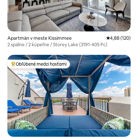
Apartmán v meste Kissimmee
Priemerné ohod
4,88 (120)
2 spálne / 2 kúpeľne / Storey Lake (3191-405 Pc)
Obľúbené medzi hosťami
Najobľúbenejšie medzi hosťami