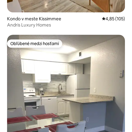
Kondo v meste Kissimmee
Priemerné ohod
4,85 (105)
Andris Luxury Homes
Obľúbené medzi hosťami
Obľúbené medzi hosťami