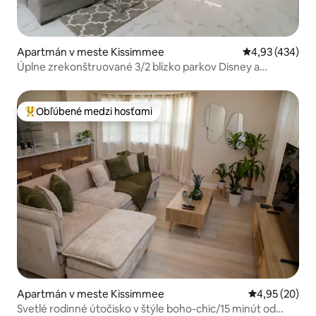
Apartmán v meste Kissimmee
Priemerné ohod
4,93 (434)
Úplne zrekonštruované 3/2 blízko parkov Disney a
Universal
Obľúbené medzi hosťami
Najobľúbenejšie medzi hosťami
Apartmán v meste Kissimmee
Priemerné oho
4,95 (20)
Svetlé rodinné útočisko v štýle boho-chic/15 minút od