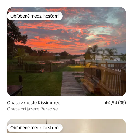
Obľúbené medzi hosťami
Obľúbené medzi hosťami
Chata v meste Kissimmee
Priemerné oho
4,94 (35)
Chata pri jazere Paradise
Obľúbené medzi hosťami
Obľúbené medzi hosťami