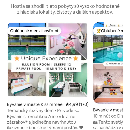
Hostia sa zhodli: tieto pobyty sú vysoko hodnotené
z hľadiska lokality, čistoty a ďalších aspektov.
Obľúbené medzi hosťami
Obľúbené medz
Obľúbené medzi hosťami
Najobľúbenejšie 
Bývanie v meste Kissimmee
Priemerné ohodnotenie 4,99 z 5
4,99 (170)
Bývanie v meste 
Tematický iluzívny dom • Pri vode •
Súkromný bazén
10 minút od Disne
Bývanie s tematikou Alice v krajine
hry, veľká manžel
zázrakov® a jedinečne navrhnutou
🏡 Tento svetlý do
iluzívnou izbou s kostýmami postáv. ❤
sa nachádza v uz