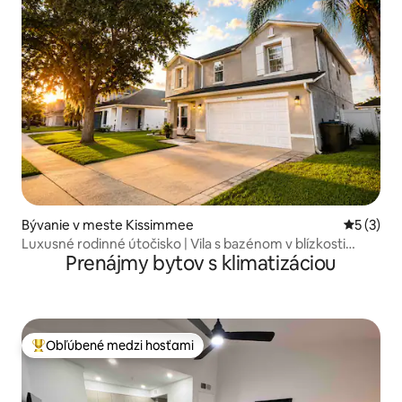
Bývanie v meste Kissimmee
Priemerné
5 (3)
Luxusné rodinné útočisko | Vila s bazénom v blízkosti
Prenájmy bytov s klimatizáciou
Disney a MCO
Obľúbené medzi hosťami
Najobľúbenejšie medzi hosťami