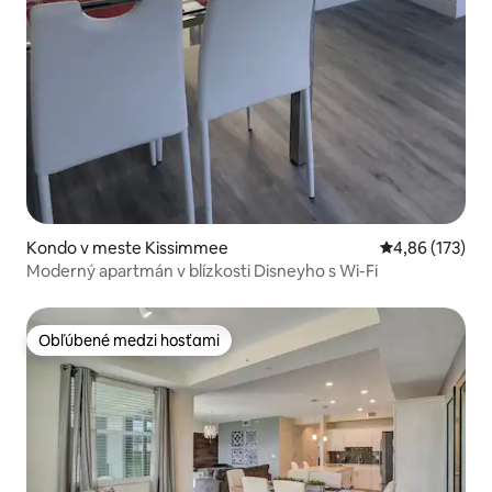
Kondo v meste Kissimmee
Priemerné ohod
4,86 (173)
Moderný apartmán v blízkosti Disneyho s Wi-Fi
Obľúbené medzi hosťami
Obľúbené medzi hosťami