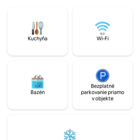
krásneho mora budú okamžite
úžasný výhľad na z
uchvátené.Je to len 5 minút, takže sa
farebné prechody 
môžete počas svojho pobytu mnohokrát
jeseň a v zime si 
hrať s tropickými rybami a vychutnať si
vychutnať krásu z
čas v tieni stromov podľa vlastného
svojej obývačky al
uváženia. Izba má 2 izby v japonskom
obloha, vôňa mora,
štýle s vysokými stropmi (rovnaká
prechádza cez plan
Kuchyňa
Wi-Fi
spálňa, futón) Vo veľkej záhrade je
Užite si čas plný pok
zábava, ako napríklad grilovanie.
Čaro Dolphinu ✨ ✔ Vybavené
Hviezdna obloha pokojnej noci Kagetsu,
súkromnou vírivkou
zvuk mesačného svitu, zvuk vetra cez
pohľade na hviez
polia, príliv a vôňa prílivu a odlivu zaplňuje
Grilovanie na prie
srdce a do spomienky na liečivú cestu...
blažený čas, keď p
Neďaleko nájdete mnoho pamiatok, ako
✔ Výhľad na oceán
je múzeum Seashell Museum "Kaihokan"
nádherným výhľad
Bezplatné
Spring Pool Izumi a japonský 100-view
myseľ ✔ Novostavb
Bazén
parkovanie priamo
Higashi Heianzaki. Kľúč od zariadenia
pohodlný a sofist
v objekte
bude umiestnený na skrini na kľúče pred
kúpeľne a dve toal
vchodom.Pred príchodom sa vám
skupinový pobyt ✔
ozveme. Prajem vám pekný výlet z
osôb, ideálne na 
Kagetsu! Priestor Váš prenajímateľ bude
času s rodinou alebo pr
váš.(Som v budove vedľa, ale vchod je
prejdite na pláž, c
samostatný.) Číslo licencie Číslo
grilovačku a večer
hotelového a hotelového zákona |
vírivke——. Užite s