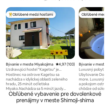
Obľúbené medzi hosťami
Obľúbené medzi 
Najobľúbenejšie medzi hosťami
Obľúbené medzi 
Bývanie v meste Miyakojima
Priemerné ohodnotenie 4,97 z 5
4,97 (103)
Bývanie v meste M
Uzdravujúci hostel "Kagetsu" je
Luxusný pobyt v D
vzdialený 5 minút jazdy od pobrežia
výhľadom na more,
Hostinec na ostrove Kagetsu sa
Ubytovanie Dolphi
Shinshiro, pokladnice tropických rýb. V
more a pokoj ostr
nachádza v idylickej oblasti zeleného
more. Luxusný p
širokej záhrade si môžete vychutnať
hradu, 25 minút od letiska
a pokojom ostrova Miya
hviezdnu oblohu a grilovanie.
Miyako.Nachádza sa 5 minút jazdy
chôdze od súkromn
Obľúbené vybavenie pre dovolenkové
autom od obľúbenej pláže Shinjo na
smaragdovej modre
mieste šnorchlovania a je to miesto č. 1.
otvoreným oceáno
prenájmy v meste Shimoji-shima
Možno, že biele piesočné pláže na
Užite si luxusný t
pobreží Shinjo a krištáľovo čisté vody
štýlovej vile. Zas