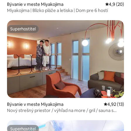
Bývanie v meste Miyakojima
Priemerné oh
4,9 (20)
Miyakojima | Blízko pláže a letiska | Dom pre 6 hostí
Superhostiteľ
Superhostiteľ
Bývanie v meste Miyakojima
Priemerné oh
4,92 (13)
Nový strešný priestor / výhľad na more / gril / sauna s
chladičom / maximálne 10 osôb / luxusný samostatný
ubytovací objekt v koralovej farbe
Superhostiteľ