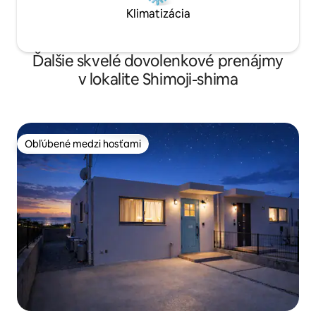
Okinawa Prefecture Miyako Health
DOLPHINe v prírod
Klimatizácia
Center | H30-55
Ďalšie skvelé dovolenkové prenájmy
v lokalite Shimoji-shima
Obľúbené medzi hosťami
Obľúbené medzi hosťami