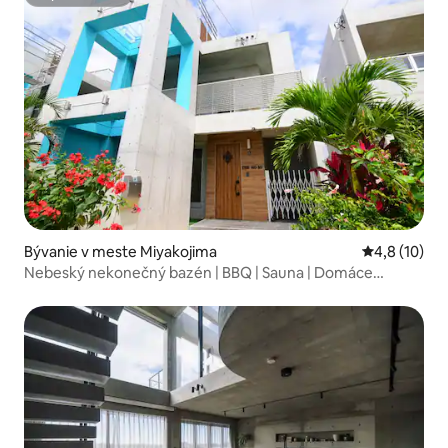
Superhostiteľ
Bývanie v meste Miyakojima
Priemerné o
4,8 (10)
Nebeský nekonečný bazén | BBQ | Sauna | Domáce
zvieratá povolené | Súkromná tropická vila | Max. 11 osôb |
Prenájom Hiluxu