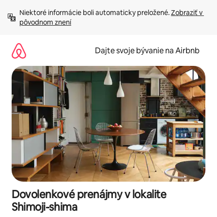
Preskočiť
Niektoré informácie boli automaticky preložené. 
Zobraziť v 
na
pôvodnom znení
obsah.
Dajte svoje bývanie na Airbnb
Dovolenkové prenájmy v lokalite
Shimoji-shima