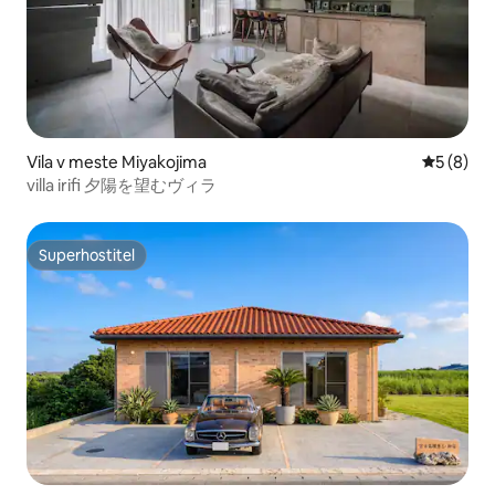
Vila v meste Miyakojima
Priemerné
5 (8)
villa irifi 夕陽を望むヴィラ
Superhostiteľ
Superhostiteľ