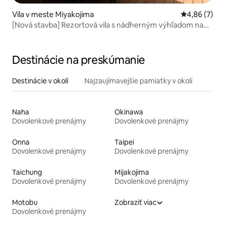
Vila v meste Miyakojima
Priemerné oh
4,86 (7)
[Nová stavba] Rezortová vila s nádherným výhľadom na
more a prírodu na ostrove Miyako! Grilovanie povolené
Destinácie na preskúmanie
Destinácie v okolí
Najzaujímavejšie pamiatky v okolí
Naha
Okinawa
Dovolenkové prenájmy
Dovolenkové prenájmy
Onna
Taipei
Dovolenkové prenájmy
Dovolenkové prenájmy
Taichung
Mijakojima
Dovolenkové prenájmy
Dovolenkové prenájmy
Motobu
Zobraziť viac
Dovolenkové prenájmy