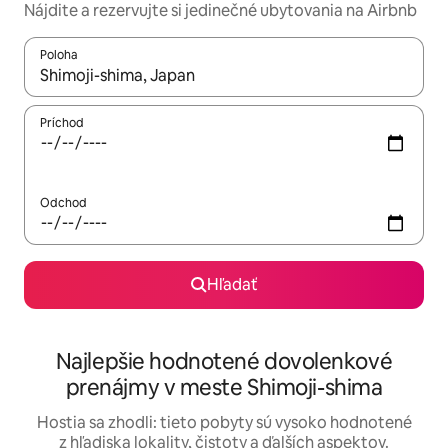
Nájdite a rezervujte si jedinečné ubytovania na Airbnb
Poloha
Keď budú výsledky k dispozícii, môžete si ich prechádzať pom
Príchod
Odchod
Hľadať
Najlepšie hodnotené dovolenkové
prenájmy v meste Shimoji-shima
Hostia sa zhodli: tieto pobyty sú vysoko hodnotené
z hľadiska lokality, čistoty a ďalších aspektov.