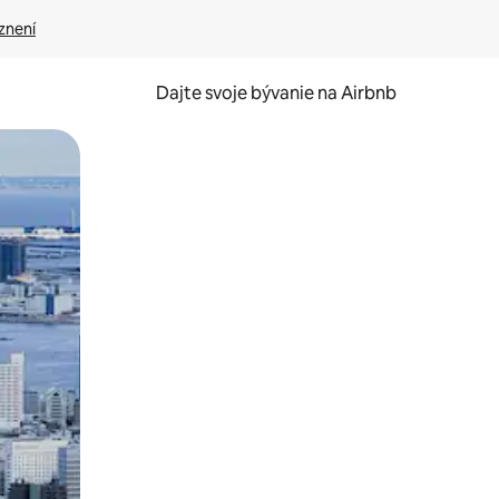
znení
Dajte svoje bývanie na Airbnb
kúmať pomocou dotykových gest či potiahnutia prstom.