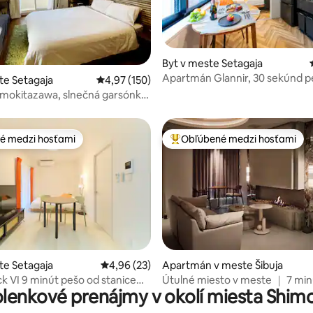
4,97 z 5, počet hodnotení: 150
Byt v meste Setagaja
Apartmán Glannir, 30 sekúnd p
te Setagaja
Priemerné ohodnotenie 4,97 z 5, počet hodn
4,97 (150)
stanice Higashi-Kitasawa, rodi
mokitazawa, slnečná garsónka,
apartmán 102
 – .
é medzi hosťami
Obľúbené medzi hosťami
é medzi hosťami
Najobľúbenejšie medzi hosťami
 4,88 z 5, počet hodnotení: 40
te Setagaja
Priemerné ohodnotenie 4,96 z 5, počet hodn
4,96 (23)
Apartmán v meste Šibuja
k VI 9 minút pešo od stanice
Útulné miesto v meste ｜ 7 min
olenkové prenájmy v okolí miesta Shim
zawa, s kuchyňou, Wi-Fi, 2-
taxíkom od stanice Shinjuku
artmán.