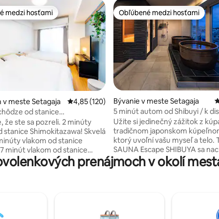
é medzi hosťami
Obľúbené medzi hosťami
é medzi hosťami
Obľúbené medzi hosťami
4,77 z 5, počet hodnotení: 104
Bývanie v meste Setagaja
P
 v meste Setagaja
Priemerné ohodnotenie 4,85 z 5, počet hodn
4,85 (120)
5 minút autom od Shibuyi / k dis
chôdze od stanice
sauna, vaňa, strešný gril na BB
zawa! Šindžuku 7 minút, Šibuja
Užite si jedinečný zážitok z kúp
 ste sa pozreli. 2 minúty
/ Wi-Fi / zľava za dlhší pobyt / 
 Relaxačná izba s 2 manželskými
tradičnom japonskom kúpeľno
 stanice Shimokitazawa! Skvelá
Hanedy
i
ktorý uvoľní vašu myseľ a telo. The
minúty vlakom od stanice
SAUNA Escape SHIBUYA sa na
 7 minút vlakom od stanice
volenkových prenájmoch v okolí mest
približne 5 minút jazdy autom o
 Priestranná 30 ㎡ štúdiová
Shibuya a 25 minút od letiska H
degustačná miestnosť.Balkón
to skvelá poloha v blízkosti Shibu
ľadom na panorámu mesta
zároveň ďaleko od ruchu mesta
zawa a je plne vybavený
jediný „rekreačný prenájom so
hlostným Wi-Fi pripojením na
súkromnou saunou“ v tejto obla
vznikol renováciou 6-podlažnej
rdci kultúry mládeže.V blízkosti