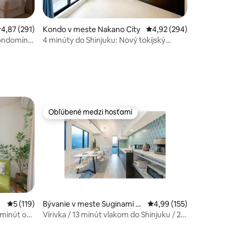
riemerné ohodnotenie 4,87 z 5, počet hodnotení: 291
4,87 (291)
Kondo v meste Nakano City
Priemerné ohodnotenie 
4,92 (294)
kondomíniu
4 minúty do Shinjuku: Nový tokijský
otení: 101
apartmán 502
Obľúbené medzi hosťami
Obľúbené medzi hosťami
tení: 224
Priemerné ohodnotenie 5 z 5, počet hodnotení: 119
5 (119)
Bývanie v meste Suginami Ci
Priemerné ohodnotenie
4,99 (155)
ty
8 minút od
Vírivka / 13 minút vlakom do Shinjuku / 2
hibuya |
kúpeľne / 2 toalety / bezplatné