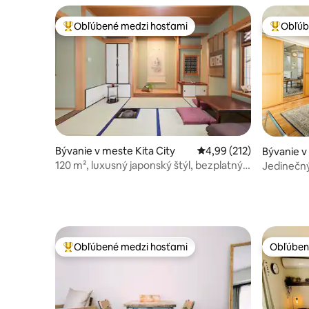
野観光拠点 ｜柳通り西棟
Obľúbené medzi hosťami
Obľúb
Najobľúbenejšie medzi hosťami
Najobľúb
Bývanie v meste Kita City
Priemerné ohodnotenie 
4,99 (212)
Bývanie v
120 m², luxusný japonský štýl, bezplatný
Jedinečný
kultúrny zážitok, vírivka
metra
Obľúbené medzi hosťami
Obľúben
Najobľúbenejšie medzi hosťami
Obľúben