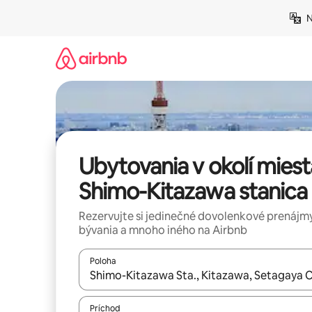
Preskočiť
N
na
obsah.
Ubytovania v okolí miest
Shimo-Kitazawa stanica
Rezervujte si jedinečné dovolenkové prenájmy
bývania a mnoho iného na Airbnb
Poloha
Keď budú výsledky k dispozícii, môžete si ich p
Príchod