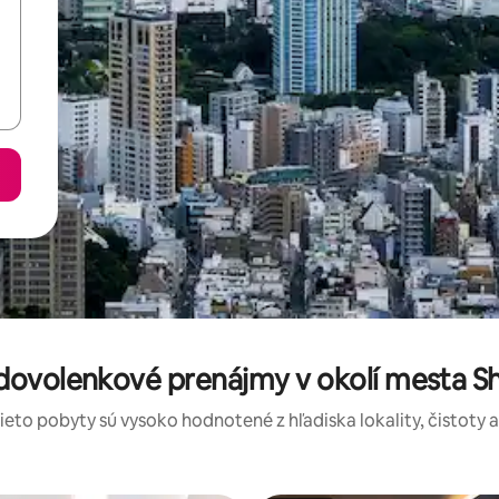
dovolenkové prenájmy v okolí mesta S
tieto pobyty sú vysoko hodnotené z hľadiska lokality, čistoty 