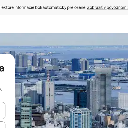
iektoré informácie boli automaticky preložené. 
Zobraziť v pôvodnom 
a
,
rechádzať pomocou klávesov so šípkami nahor a nadol alebo ich pres