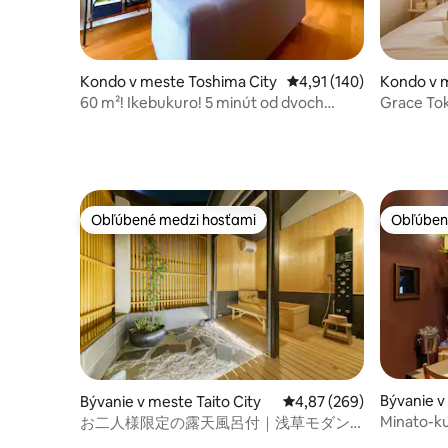
Kondo v meste Toshima City
Priemerné ohodnotenie 
4,91 (140)
Kondo v 
60 m²! Ikebukuro! 5 minút od dvoch
Grace Tokyo Yaze
staníc, pevné Wi-Fi!
stanici Ik
Shibuya |
cestovani
Obľúbené medzi hosťami
Obľúben
Obľúbené medzi hosťami
Obľúben
Bývanie v
Bývanie v meste Taito City
Priemerné ohodnotenie 
4,87 (269)
Minato-ku
お二人様限定の露天風呂付｜浅草モダン
prírode
和風のラグジュアリーな 1軒家 ｜浅草・上