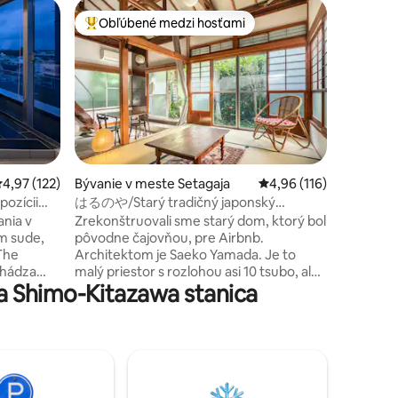
Chatka v
Obľúbené medzi hosťami
Obľúben
Najobľúbenejšie medzi hosťami
Obľúben
y
VŠETKO 
KIMONO 
Tento ap
lokalite 
Shimokit
pešo k d
mnohým 
Odporúča
ochutnať
atmosféru
riemerné ohodnotenie 4,97 z 5, počet hodnotení: 122
4,97 (122)
Bývanie v meste Setagaja
Priemerné ohodnotenie
4,96 (116)
otení: 120
Objekt je 
pozícii
はるのや/Starý tradičný japonský
tiché mie
Q, karaoke
dom_HARUNOYA
ania v
Zrekonštruovali sme starý dom, ktorý bol
pomaly. 
25 minút od
m sude,
pôvodne čajovňou, pre Airbnb.
a príjemn
Architektom je Saeko Yamada. Je to
dôkladne 
chádza
malý priestor s rozlohou asi 10 tsubo, ale
miesta j
a Shimo-Kitazawa stanica
d stanice
je to historický starý dom plný mäkkého a
dom. Spol
aneda. Je
farebného svetla a dúfam, že si užijete
súkromné. Tento objekt sa o
yi, ale
zážitok, ktorý prebudí vaše zmysly. Je to
najmä pre
. Ide o
tichá obytná zóna, takže ju môžu
japonskú 
využívať len tí, ktorí dodržiavajú pravidlá
a underg
sti, ktorý
pobytu. Je tu veľa vecí, ktoré sú pre deti
zažiť pob
 budovy.
nebezpečné, takže neumožňujeme
Japonsku!! # Wi-Fi zadarmo!! 