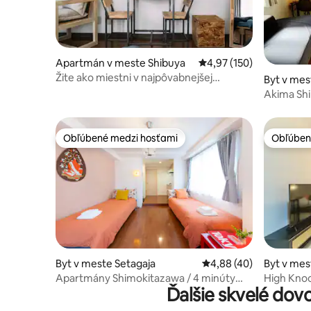
Apartmán v meste Shibuya
Priemerné ohodnotenie 
4,97 (150)
Žite ako miestni v najpôvabnejšej
Byt v mes
tokijskej štvrti Ebisu
Akima Shi
tichá ulica
Obľúbené medzi hosťami
Obľúben
Obľúbené medzi hosťami
Obľúben
Byt v meste Setagaja
Priemerné ohodnotenie
4,88 (40)
Byt v mes
Apartmány Shimokitazawa / 4 minúty
High Knoc
Ďalšie skvelé dov
chôdze od stanice...
Shimokita
izbový ap