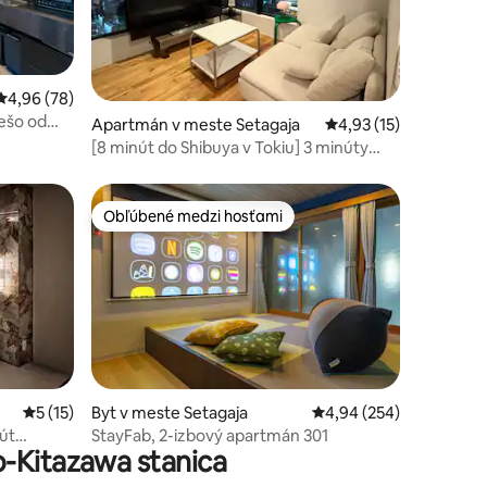
Priemerné ohodnotenie 4,96 z 5, počet hodnotení: 78
4,96 (78)
ešo od
otení: 150
Apartmán v meste Setagaja
Priemerné ohodnoteni
4,93 (15)
nný
[8 minút do Shibuya v Tokiu] 3 minúty
chôdze od stanice Shindaita / Súkromná
izba 2 lôžka až pre 6 osôb Rýchle Wi-Fi
zadarmo TV
Obľúbené medzi hosťami
Obľúbené medzi hosťami
otení: 23
Priemerné ohodnotenie 5 z 5, počet hodnotení: 15
5 (15)
Byt v meste Setagaja
Priemerné ohodnotenie 
4,94 (254)
út
StayFab, 2-izbový apartmán 301
o-Kitazawa stanica