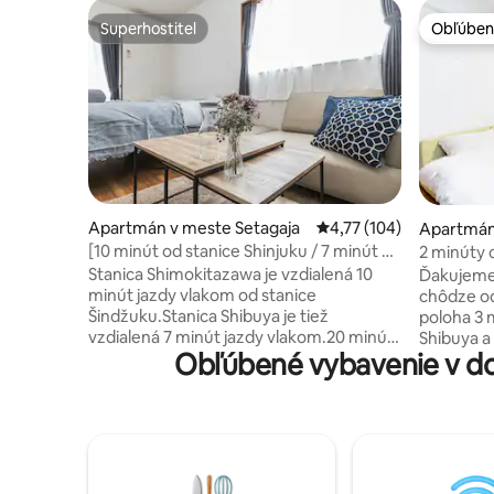
Superhostiteľ
Obľúben
Superhostiteľ
Obľúben
Apartmán v meste Setagaja
Priemerné ohodnotenie 
4,77 (104)
Apartmán
[10 minút od stanice Shinjuku / 7 minút od
2 minúty 
stanice Shibuya / 3 minúty chôdze od
Shimokita
Stanica Shimokitazawa je vzdialená 10
Ďakujeme, že
stanice Shimokitazawa] 4 osoby / semi-
3 minúty!
minút jazdy vlakom od stanice
chôdze od
dvojlôžková posteľ
posteľam
Šindžuku.Stanica Shibuya je tiež
poloha 3 
vzdialená 7 minút jazdy vlakom.20 minút
Shibuya a
Obľúbené vybavenie v do
od Ginzy (Hibiya).Mesto s mimoriadne
Šindžuku!
dobrým bezbariérovým prístupom
prírodná 
Nachádza sa v pokojnej obytnej štvrti,
5F s výh
4 minúty pešo od stanice. Je veľmi
Shimokita
výhodné byť obklopený obchodmi s
vysokorýc
hudobnými platňami, jedlom, živými
internet. Shimokitazawa je pulzujúce
domami, barmi atď.Toto je typ
mesto v s