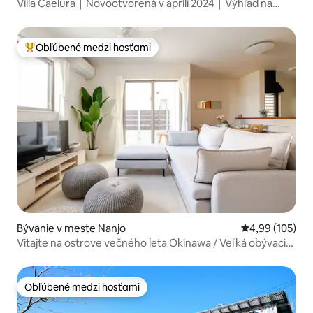
Villa Caelura｜Novootvorená v apríli 2024｜Výhľad na
oceán
Obľúbené medzi hosťami
Najobľúbenejšie medzi hosťami
Bývanie v meste Nanjo
Priemerné ohod
4,99 (105)
Vitajte na ostrove večného leta Okinawa / Veľká obývacia
izba / 8 minút chôdze od mora / 3 bezplatné parkovacie
miesta / 3 spálne / 80 m²
Obľúbené medzi hosťami
Obľúbené medzi hosťami