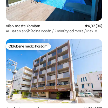
Vila v meste Yomitan
Priemerné oho
4,92 (36)
4F Bazén a výhľad na oceán / 2 minúty od mora / Max. 8
osôb [cerisier villa Yomitan]
Obľúbené medzi hosťami
Obľúbené medzi hosťami