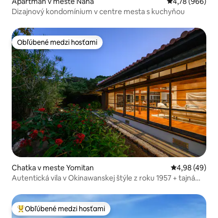
Apartmán v meste Naha
Priemerné ohod
4,78 (966)
Dizajnový kondomínium v centre mesta s kuchyňou
Obľúbené medzi hosťami
Obľúbené medzi hosťami
Chatka v meste Yomitan
Priemerné oho
4,98 (49)
Autentická vila v Okinawanskej štýle z roku 1957 + tajná
záhrada
Obľúbené medzi hosťami
Najobľúbenejšie medzi hosťami