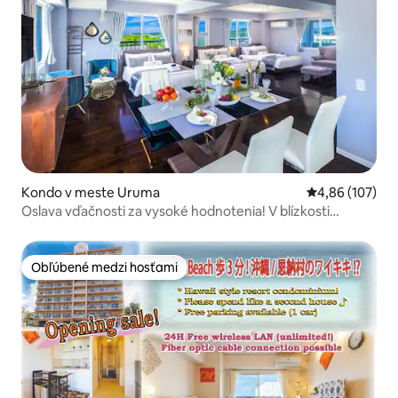
Kondo v meste Uruma
Priemerné ohod
4,86 (107)
Oslava vďačnosti za vysoké hodnotenia! V blízkosti
diaľničného uzla! Miesto, odkiaľ sa dá ľahko dostať do
dediny Onna, Chatan a Nago!
Obľúbené medzi hosťami
Obľúbené medzi hosťami