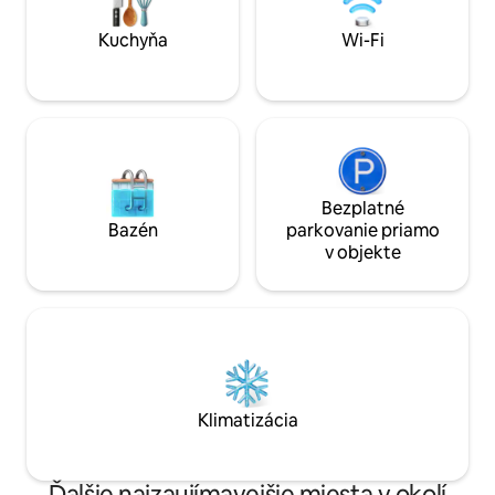
využívať podľa vlastného uváženia ^_^ V
okolí nie je nič zvláštne, ale odporúčame
Kuchyňa
Wi-Fi
ho tým, ktorí sa chcú odpútať od
fantázie veľkomesta a naplno si
vychutnať prírodu. Ráno sa zobudíte na
spev kurčiat a na veľkej terase môžete
grilovať (stolový gril na BBQ je k dispozícii
bezplatne, uhlia si prosím pripravte sami
^_^), v ležadle si môžete v pokoji
pozerať na hviezdnu oblohu, ^_^
Bezplatné
vychutnať si čas v kaviarni pri čítaní knihy,
Bazén
parkovanie priamo
cvičiť jogu pod otvorenou oblohou a užiť
v objekte
si chvíle relaxu. Z terasy je vidieť ostrov
Omu a pešo sa naň dostanete asi za 15
minút. Naše ubytovanie je nepohodlné
bez auta, preto vám odporúčame prísť
autom. Služba raňajok bola ukončená.
Prosím, berte to na vedomie
Klimatizácia
Ďalšie najzaujímavejšie miesta v okolí