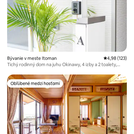
Bývanie v meste Itoman
Priemerné ohod
4,98 (123)
Tichý rodinný dom na juhu Okinawy, 4 izby a 2 toalety,
vhodný pre veľký počet ľudí‼ V blízkosti letiska, ostrova
Senaga, akvária iias&DMM a obchodu
Obľúbené medzi hosťami
Obľúbené medzi hosťami