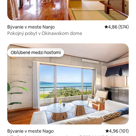
Bývanie v meste Nanjo
Priemerné ohod
4,86 (574)
Pokojný pobyt v Okinawskom dome
Obľúbené medzi hosťami
Obľúbené medzi hosťami
Bývanie v meste Nago
Priemerné ohod
4,96 (101)