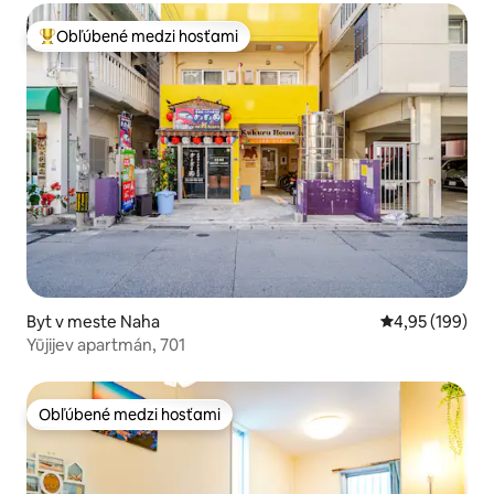
Obľúbené medzi hosťami
Najobľúbenejšie medzi hosťami
Byt v meste Naha
Priemerné ohod
4,95 (199)
Yūjijev apartmán, 701
Obľúbené medzi hosťami
Obľúbené medzi hosťami