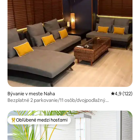
Bývanie v meste Naha
Priemerné oh
4,9 (122)
Bezplatné 2 parkovanie/11 osôb/dvojpodlažný
dom/Miebashi
Obľúbené medzi hosťami
Najobľúbenejšie medzi hosťami