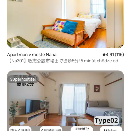
Apartmán v meste Naha
Priemerné oho
4,91 (116)
【Na301】牧志公設市場まで徒歩5分! 5 minút chôdze od
trhu Makishi
Superhostiteľ
Superhostiteľ