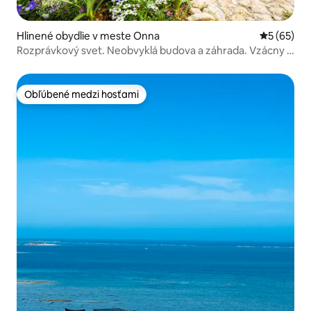
Hlinené obydlie v meste Onna
Priemerné 
5 (65)
Rozprávkový svet. Neobvyklá budova a záhrada. Vzácny a
špeciálny zážitok z ubytovania. Dom Chion.
Obľúbené medzi hosťami
Obľúbené medzi hosťami