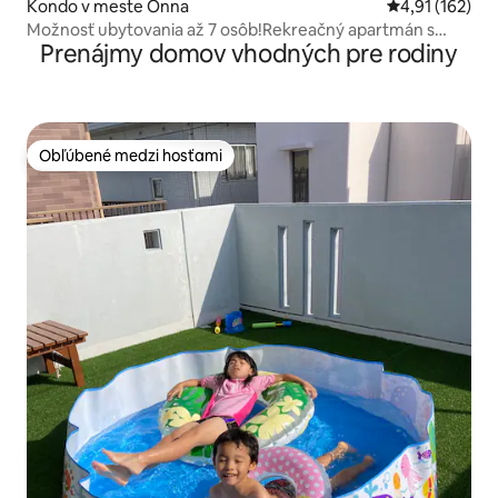
Kondo v meste Onna
Priemerné oho
4,91 (162)
Možnosť ubytovania až 7 osôb!Rekreačný apartmán s
Prenájmy domov vhodných pre rodiny
výhľadom na more, rohová izba na najvyššom poschodí,
3LDK!„Rombake Okinawa“
Obľúbené medzi hosťami
Obľúbené medzi hosťami