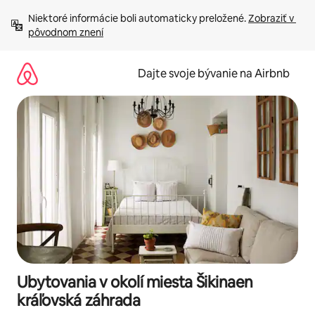
Preskočiť
Niektoré informácie boli automaticky preložené. 
Zobraziť v 
na
pôvodnom znení
obsah.
Dajte svoje bývanie na Airbnb
Ubytovania v okolí miesta Šikinaen
kráľovská záhrada