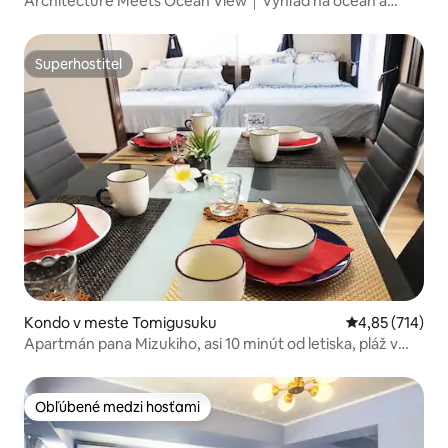
Architecture Meets Ocean View｜Výhľad na oceán a
prirodzené svetlo vytvárajú...
Superhostiteľ
Superhostiteľ
Kondo v meste Tomigusuku
Priemerné ohod
4,85 (714)
Apartmán pana Mizukiho, asi 10 minút od letiska, pláž v
pešej vzdialenosti, bezplatné parkovanie, rodinný
apartmán.
Obľúbené medzi hosťami
Obľúbené medzi hosťami