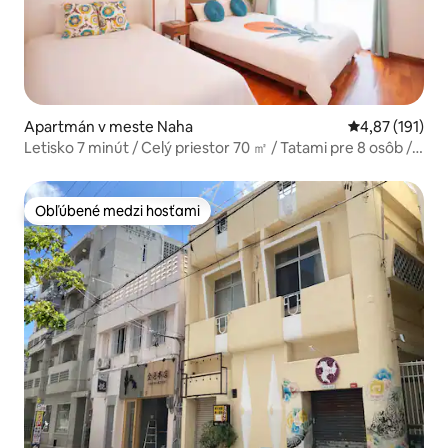
Apartmán v meste Naha
Priemerné oho
4,87 (191)
Letisko 7 minút / Celý priestor 70 ㎡ / Tatami pre 8 osôb /
Bezplatné parkovanie / CVS 3 minúty
Obľúbené medzi hosťami
Obľúbené medzi hosťami