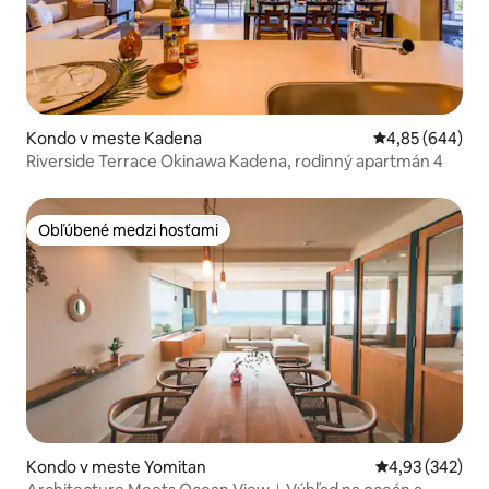
Kondo v meste Kadena
Priemerné ohod
4,85 (644)
Riverside Terrace Okinawa Kadena, rodinný apartmán 4
Obľúbené medzi hosťami
Obľúbené medzi hosťami
Kondo v meste Yomitan
Priemerné ohod
4,93 (342)