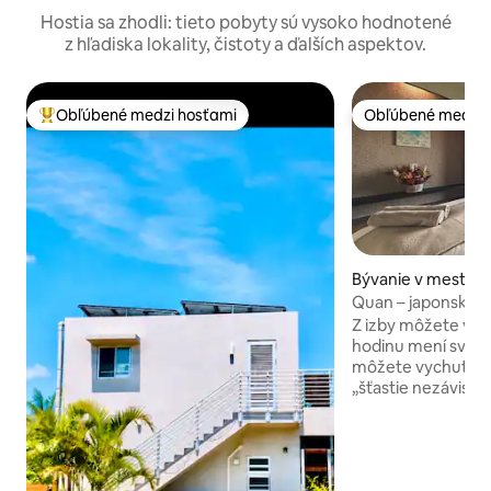
Hostia sa zhodli: tieto pobyty sú vysoko hodnotené
z hľadiska lokality, čistoty a ďalších aspektov.
Obľúbené medzi hosťami
Obľúbené medzi 
Najobľúbenejšie medzi hosťami
Obľúbené medzi 
Bývanie v meste 
Quan – japonská i
oceán a súkromno
Z izby môžete vid
hodinu mení svoj v
môžete vychutnať pri s
„šťastie nezávislé 
hmotného majetku
hosťom počas cel
rôzne zážitky na r
pokoj vrátane saun