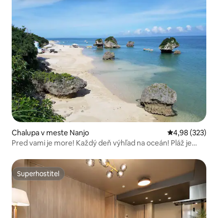
Chalupa v meste Nanjo
Priemerné ohod
4,98 (323)
Pred vami je more! Každý deň výhľad na oceán! Pláž je
vzdialená asi 200 metrov! Pokoj a pohoda!
Superhostiteľ
Superhostiteľ