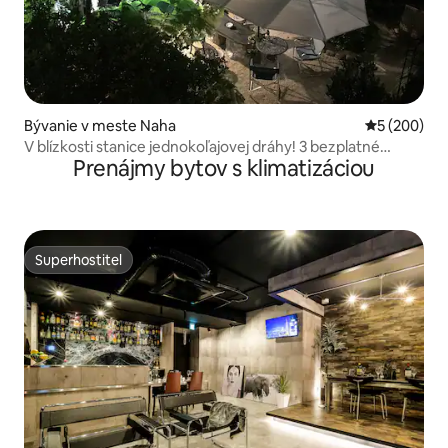
Bývanie v meste Naha
Priemerné o
5 (200)
V blízkosti stanice jednokoľajovej dráhy! 3 bezplatné
Prenájmy bytov s klimatizáciou
parkovacie miesta!
Superhostiteľ
Superhostiteľ