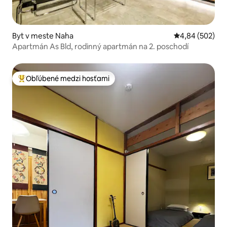
Byt v meste Naha
Priemerné ohod
4,84 (502)
Apartmán As Bld, rodinný apartmán na 2. poschodí
Obľúbené medzi hosťami
Najobľúbenejšie medzi hosťami