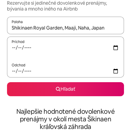
Rezervujte si jedinečné dovolenkové prenájmy,
bývania a mnoho iného na Airbnb
Poloha
Keď budú výsledky k dispozícii, môžete si ich prechádzať pom
Príchod
Odchod
Hľadať
Najlepšie hodnotené dovolenkové
prenájmy v okolí mesta Šikinaen
kráľovská záhrada