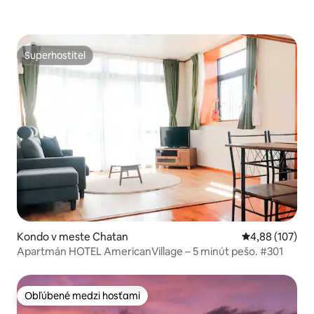
Superhostiteľ
Superhostiteľ
Kondo v meste Chatan
Priemerné ohod
4,88 (107)
Apartmán HOTEL AmericanVillage – 5 minút pešo. #301
Obľúbené medzi hosťami
Obľúbené medzi hosťami