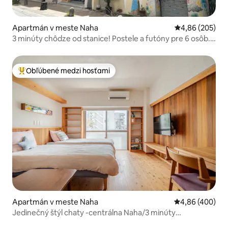
Apartmán v meste Naha
Priemerné ohod
4,86 (205)
3 minúty chôdze od stanice! Postele a futóny pre 6 osôb.
Priamo pred vami sa nachádza trhovisko Sakaemachi!
Vzadu sa nachádza 24-hodinový supermarket!
Obľúbené medzi hosťami
Najobľúbenejšie medzi hosťami
Apartmán v meste Naha
Priemerné ohod
4,86 (400)
Jedinečný štýl chaty -centrálna Naha/3 minúty
chôdzeYuirail