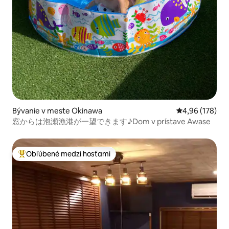
Bývanie v meste Okinawa
Priemerné ohod
4,96 (178)
窓からは泡瀬漁港が一望できます♪Dom v prístave Awase
Obľúbené medzi hosťami
Najobľúbenejšie medzi hosťami