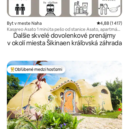
Byt v meste Naha
Priemerné ohodn
4,88 (1 417)
Kasareo Asato 1 minúta pešo od stanice Asato, apartmán
Ďalšie skvelé dovolenkové prenájmy
s futónom 002
v okolí miesta Šikinaen kráľovská záhrada
Obľúbené medzi hosťami
Najobľúbenejšie medzi hosťami