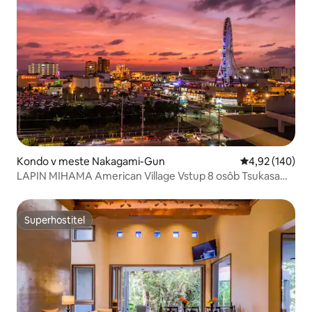
Kondo v meste Nakagami-Gun
Priemerné ohod
4,92 (140)
LAPIN MIHAMA American Village Vstup 8 osôb Tsukasa
Condo Hotel A2
Superhostiteľ
Superhostiteľ